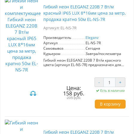
Гибкий неон ELEGANZ 220В 7 Вт/м
красный IP65 LUX 8*16мм цена за метр,
продажа кратно 50м EL-NS-7R
Артикул: EL-NS-7R
Производитель
Eleganz
Артикул
EL-NS-7R
Самовывоз
Сегодня
Курьером
Завтра/послезавтра
Гибкий неон ELEGANZ 220В 7 Вт/м красного
цвета (артикул EL-NS-7R) предназначен для
универсального использования в интерьере и
экстерьере. Имеет степень защиты IP65, что
позволяет использовать его в условиях
-
+
повышенной влажности. Лента подходит для
Цена:
подсветки потолков, арок, лестниц и витрин, а
Есть в наличии
также для оформления ванных комнат, кухонь
158 руб.
и фасадов домов. Простота монтажа на
205 руб.
клеевой основе и легкость электрического
В корзину
подключения (пайка или коннекторы) делают
установку доступной. Продается кратно 50
метров.
Гибкий неон ELEGANZ 220В 7 Вт/м