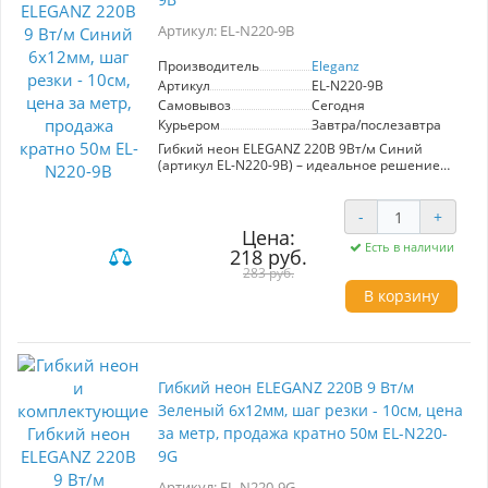
Артикул: EL-N220-9B
Производитель
Eleganz
Артикул
EL-N220-9B
Самовывоз
Сегодня
Курьером
Завтра/послезавтра
Гибкий неон ELEGANZ 220В 9Вт/м Синий
(артикул EL-N220-9B) – идеальное решение
для создания эффектной подсветки в
интерьере и экстерьере. С шагом резки 10 см,
он легко адаптируется под любые
-
+
дизайнерские проекты, включая освещение
Цена:
потолков, ниш и витрин. Обеспечивает
Есть в наличии
218 руб.
влагозащиту (IP65), что делает его
283 руб.
подходящим для ванных комнат, кухонь и
В корзину
уличных конструкций.
Простота монтажа на клеевом слое и легкость
электромонтажа (пайка или коннекторы)
позволяют быстро реализовать идеи.
Мощность 9 Вт/м и напряжение 220V
Гибкий неон ELEGANZ 220В 9 Вт/м
гарантируют яркость и долговечность.
Зеленый 6x12мм, шаг резки - 10см, цена
Продается кратно 50 м. Элегантный синий
цвет подчеркнет стиль любого пространства.
за метр, продажа кратно 50м EL-N220-
9G
Артикул: EL-N220-9G