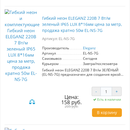
Доступна для продажи кратно 50 м.
Гибкий неон ELEGANZ 220В 7 Вт/м
зеленый IP65 LUX 8*16мм цена за метр,
продажа кратно 50м EL-NS-7G
Артикул: EL-NS-7G
Производитель
Eleganz
Артикул
EL-NS-7G
Самовывоз
Сегодня
Курьером
Завтра/послезавтра
Гибкий неон ELEGANZ 220В 7 Вт/м ЗЕЛЁНЫЙ
(EL-NS-7G) предназначен для создания яркой и
эффектной подсветки интерьеров и
экстерьеров. Степень защиты IP65 позволяет
использовать ленту в условиях повышенной
-
+
влажности, что делает её идеальной для
Цена:
ванных комнат, кухонь и уличных вывесок.
Есть в наличии
Простота монтажа на клеевой основе и
158 руб.
электромонтажа через пайку или коннекторы
205 руб.
обеспечивает легкость в установке. Доступен к
В корзину
продаже кратно 50 м.