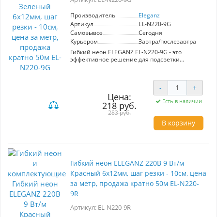
Производитель
Eleganz
Артикул
EL-N220-9G
Самовывоз
Сегодня
Курьером
Завтра/послезавтра
Гибкий неон ELEGANZ EL-N220-9G - это
эффективное решение для подсветки
интерьеров и наружной рекламы. Лента
мощностью 9 Вт/м работает от сети 220V и
имеет степень защиты IP65, что позволяет
-
+
использовать её в условиях высокой
Цена:
влажности и запыленности. Размеры: 6x12 мм,
Есть в наличии
шаг резки - 10 см. Легкий монтаж на клеевую
218 руб.
основу и простота электромонтажа делают её
283 руб.
идеальной для дизайнерских проектов.
В корзину
Применяется для оформления потолков, ниш,
лестниц, а также для уличных вывесок.
Продается кратно 50 м.
Гибкий неон ELEGANZ 220В 9 Вт/м
Красный 6x12мм, шаг резки - 10см, цена
за метр, продажа кратно 50м EL-N220-
9R
Артикул: EL-N220-9R