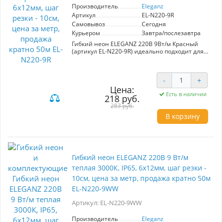
Производитель
Eleganz
Артикул
EL-N220-9R
Самовывоз
Сегодня
Курьером
Завтра/послезавтра
Гибкий неон ELEGANZ 220В 9Вт/м Красный
(артикул EL-N220-9R) идеально подходит для
подсветки интерьеров и наружной рекламы.
Размеры: 6x12 мм, шаг резки - 10 см.
Мощность 9 Вт/м, напряжение 220V, степень
-
+
защиты IP65 обеспечивает защиту от влаги и
Цена:
пыли. Простота монтажа на клеевой основе и
Есть в наличии
легкость электромонтажа (пайка или
218 руб.
коннекторы) делают установку быстрой и
283 руб.
удобной. Подходит для ванных комнат, кухонь,
В корзину
фасадов и витрин. Продается кратно 50 м.
Гибкий неон ELEGANZ 220В 9 Вт/м
теплая 3000К, IP65, 6x12мм, шаг резки -
10см, цена за метр, продажа кратно 50м
EL-N220-9WW
Артикул: EL-N220-9WW
Производитель
Eleganz