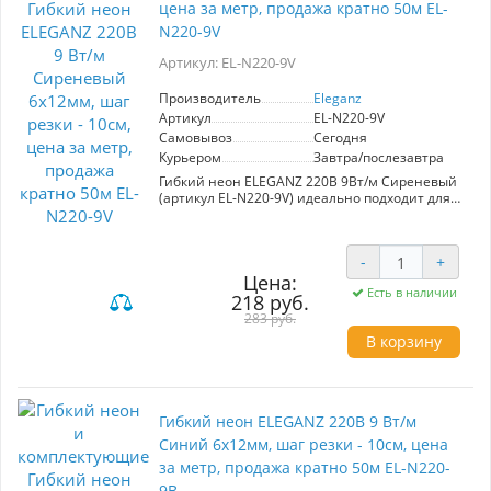
цена за метр, продажа кратно 50м EL-
N220-9V
Артикул: EL-N220-9V
Производитель
Eleganz
Артикул
EL-N220-9V
Самовывоз
Сегодня
Курьером
Завтра/послезавтра
Гибкий неон ELEGANZ 220В 9Вт/м Сиреневый
(артикул EL-N220-9V) идеально подходит для
создания эффектной подсветки интерьеров,
фасадов и рекламных конструкций. С шагом
резки 10 см и легким монтажом на клеевой
-
+
основе, он позволяет реализовать любые
Цена:
дизайнерские идеи. Лента обладает высокой
Есть в наличии
степенью защиты IP65, что обеспечивает ее
218 руб.
надежность в условиях повышенной
283 руб.
влажности и запыленности. Простота
В корзину
электромонтажа, возможность подключения
через коннекторы и клеммные колодки делают
использование еще удобнее. Подходит для
ванных комнат, кухонь, а также уличных
вывесок. Продается кратно 50 м.
Гибкий неон ELEGANZ 220В 9 Вт/м
Синий 6x12мм, шаг резки - 10см, цена
за метр, продажа кратно 50м EL-N220-
9B