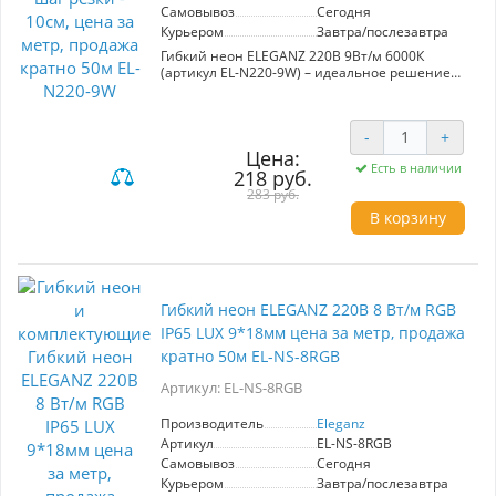
Самовывоз
Сегодня
Курьером
Завтра/послезавтра
Гибкий неон ELEGANZ 220В 9Вт/м 6000К
(артикул EL-N220-9W) – идеальное решение
для создания стильной подсветки в интерьере
и экстерьере. Лента имеет компактные
размеры 6x12 мм и шаг резки 10 см, что
-
+
обеспечивает гибкость в дизайне и монтаже.
Цена:
Подходит для освещения домов, кафе,
Есть в наличии
магазинов, а также для оформления мебели и
218 руб.
рекламных конструкций.
283 руб.
В корзину
С защитой IP65, продукт устойчив к влаге и
пыли, что делает его подходящим для ванных
комнат и уличных вывесок. Простота
установки на клеевой слой и возможность
электромонтажа с помощью пайки или
коннекторов значительно упрощают процесс.
Гибкий неон ELEGANZ 220В 8 Вт/м RGB
В комплект входит шнур с вилкой.
IP65 LUX 9*18мм цена за метр, продажа
Энергетическая эффективность (9 Вт/м) и
холодный белый свет обеспечивают яркость и
кратно 50м EL-NS-8RGB
долговечность использования. Продается
Артикул: EL-NS-8RGB
кратно 50 м.
Производитель
Eleganz
Артикул
EL-NS-8RGB
Самовывоз
Сегодня
Курьером
Завтра/послезавтра