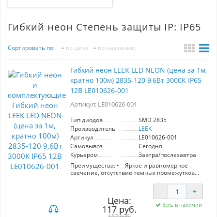
Гибкий неон Степень защиты IP: IP65
Сортировать по:
по цене
по названию
Гибкий неон LEEK LED NEON (цена за 1м,
кратно 100м) 2835-120 9,6Вт 3000K IP65
12В LE010626-001
Артикул: LE010626-001
Тип диодов
SMD 2835
Производитель
LEEK
Артикул
LE010626-001
Самовывоз
Сегодня
Курьером
Завтра/послезавтра
Преимущества: • Яркое и равномерное
свечение, отсутствие темных промежутков
• Гибкая оболочка позволяет создавать
линии и фигуры любой формы
-
+
• Можно использовать в условиях высокой
Цена:
влажности и запыленности*
Есть в наличии
117 руб.
• Не нагревается даже при длительном
использовании
152 руб.