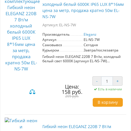
холодный белый 6000К IP65 LUX 8*16мм
цена за метр, продажа кратно 50м EL-
NS-7W
Артикул: EL-NS-7W
Производитель
Eleganz
Артикул
EL-NS-7W
Самовывоз
Сегодня
Курьером
Завтра/послезавтра
Гибкий неон ELEGANZ 220В 7 Вт/м, холодный
белый свет 6000К (артикул EL-NS-7W)
предназначен для создания эффектной
подсветки в интерьере и экстерьере. Обладает
степенью защиты IP65, что позволяет
использовать его в условиях повышенной
-
+
влажности и запыленности. Идеален для
Цена:
оформления потолков, периметров, лестниц и
Есть в наличии
158 руб.
витрин, а также для уличных рекламных
конструкций. Простота монтажа на клеевом
205 руб.
слое и легкость электромонтажа делают его
В корзину
удобным в использовании. Продается кратно
50 м.
Гибкий неон ELEGANZ 220В 7 Вт/м