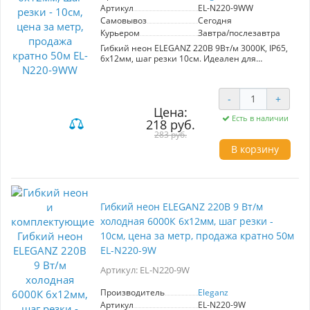
Артикул
EL-N220-9WW
Самовывоз
Сегодня
Курьером
Завтра/послезавтра
Гибкий неон ELEGANZ 220В 9Вт/м 3000К, IP65,
6x12мм, шаг резки 10см. Идеален для
подсветки интерьеров и фасадов, а также для
создания рекламных вывесок. Устойчив к
высокой влажности и запыленности, подходит
-
+
для использования на открытых площадках.
Цена:
Легкий монтаж на клеевую основу и простота
Есть в наличии
подключения (пайка или коннекторы).
218 руб.
Комплект включает шнур с вилкой. Продажа
283 руб.
кратно 50м.
В корзину
Гибкий неон ELEGANZ 220В 9 Вт/м
холодная 6000К 6x12мм, шаг резки -
10см, цена за метр, продажа кратно 50м
EL-N220-9W
Артикул: EL-N220-9W
Производитель
Eleganz
Артикул
EL-N220-9W