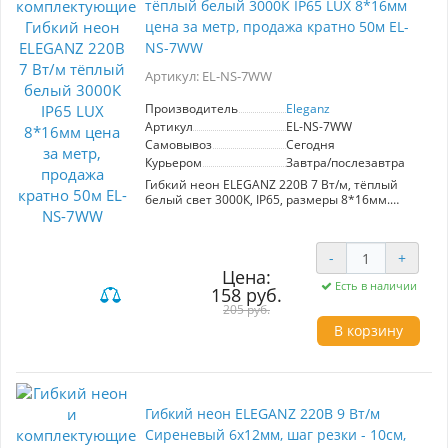
тёплый белый 3000К IP65 LUX 8*16мм
цена за метр, продажа кратно 50м EL-
NS-7WW
Артикул: EL-NS-7WW
Производитель
Eleganz
Артикул
EL-NS-7WW
Самовывоз
Сегодня
Курьером
Завтра/послезавтра
Гибкий неон ELEGANZ 220В 7 Вт/м, тёплый
белый свет 3000К, IP65, размеры 8*16мм.
Идеален для подсветки интерьеров, фасадов и
создания уличных рекламных конструкций.
Обеспечивает защиту от влаги и пыли,
-
+
подходит для влажных помещений. Легкий
Цена:
монтаж на клеевую основу, электромонтаж с
Есть в наличии
помощью пайки или коннекторов. Продается
158 руб.
метрами, минимальный объем заказа - 50
205 руб.
метров.
В корзину
Гибкий неон ELEGANZ 220В 9 Вт/м
Сиреневый 6x12мм, шаг резки - 10см,