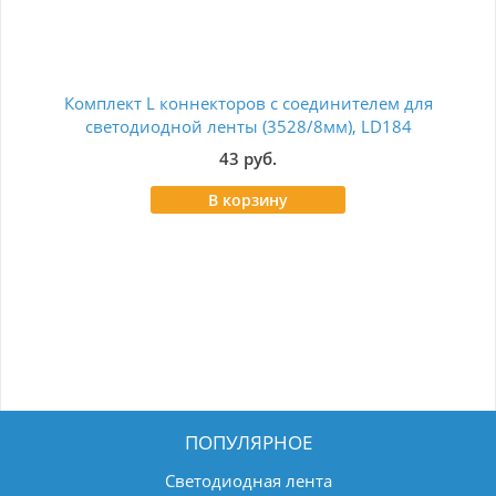
Комплект L коннекторов с соединителем для
Кон
светодиодной ленты (3528/8мм), LD184
43 руб.
В корзину
ПОПУЛЯРНОЕ
Светодиодная лента