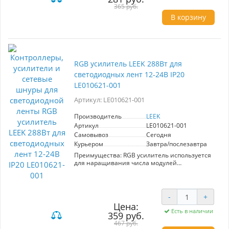
только цвета, но и яркости свечения.
365 руб.
напряжением 12-24В
"
легкое подключение благодаря маркировке на
В корзину
корпусе
удобное переключение режимов при помощи
пульта ду
возможность регулировки не только цвета, но
и яркости свечения
RGB усилитель LEEK 288Вт для
светодиодных лент 12-24В IP20
LE010621-001
Артикул: LE010621-001
Производитель
LEEK
Артикул
LE010621-001
Самовывоз
Сегодня
Курьером
Завтра/послезавтра
Преимущества: RGB усилитель используется
для наращивания числа модулей
светодиодных лент, работающих от одного
RGB контроллера, или для увеличения общей
длины подключенной RGB-ленты.
Подключается в разрыв сети между
-
+
контроллером и
Цена:
лентой. Преимущества: - позволяет
Есть в наличии
359 руб.
увеличить длину подсветки из светодиодной
467 руб.
ленты - подходит для всех типов лент