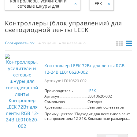
Контроллеры, усилители и
×
LEEK
×
сетевые шнуры для
светодиодной ленты
Контроллеры (блок управления) для
светодиодной ленты LEEK
Сортировать по:
по цене
по названию
Контроллер LEEK 72Вт для ленты RGB
12-24В LE010620-002
Артикул: LE010620-002
Производитель
LEEK
Артикул
LE010620-002
Самовывоз
Сегодня
Курьером
Завтра/послезавтра
Преимущества: "Подходит для всех типов лент
с напряжением 12-24В. Компактные размеры
модели LE010620-002 позволяют прятать
устройство даже в узком пространстве.
Возможность регулировки не только цвета, но
и яркости свечения.