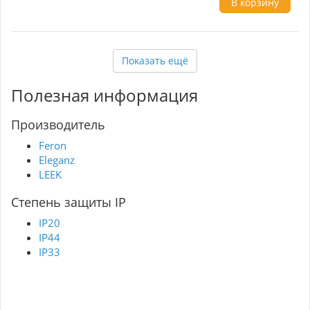
В корзину
корпусе
удобное переключение режимов при помощи
пульта ду
возможность регулировки не только цвета, но
и яркости свечения
Показать ещё
Полезная информация
Производитель
Feron
Eleganz
LEEK
Степень защиты IP
IP20
IP44
IP33