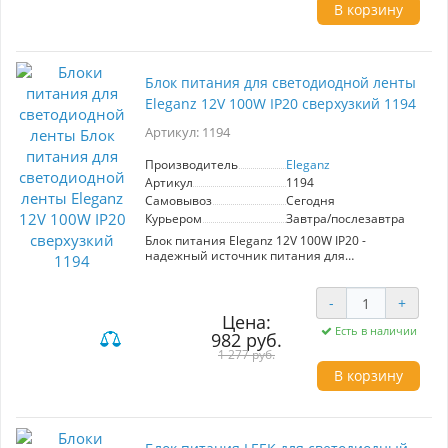
В корзину
Блок питания для светодиодной ленты
Eleganz 12V 100W IP20 сверхузкий 1194
Артикул: 1194
Производитель
Eleganz
Артикул
1194
Самовывоз
Сегодня
Курьером
Завтра/послезавтра
Блок питания Eleganz 12V 100W IP20 -
надежный источник питания для
светодиодных лент и светильников.
Преобразует 220В переменный ток в 12В
постоянный, обеспечивая стабильную работу
-
+
устройств. Сверхузкий корпус подходит для
Цена:
установки в ограниченных пространствах.
Есть в наличии
982 руб.
Рекомендуется учитывать запас мощности
1 277 руб.
+20% для повышения долговечности.
В корзину
Основные характеристики: напряжение 12В,
мощность 100W, производитель Eleganz.