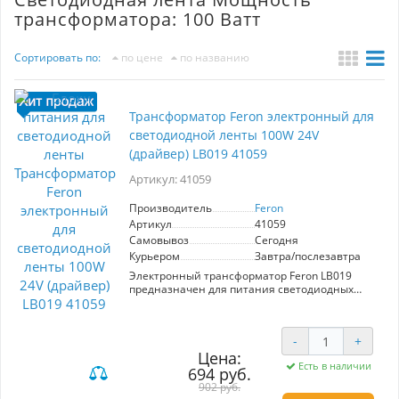
трансформатора: 100 Ватт
Сортировать по:
по цене
по названию
Трансформатор Feron электронный для
светодиодной ленты 100W 24V
(драйвер) LB019 41059
Артикул: 41059
Производитель
Feron
Артикул
41059
Самовывоз
Сегодня
Курьером
Завтра/послезавтра
Электронный трансформатор Feron LB019
предназначен для питания светодиодных
лент мощностью до 100W при напряжении
24V. Обладает степенью защиты IP20, что
делает его идеальным для использования в
-
+
помещениях. Надежный и эффективный
Цена:
драйвер обеспечит стабильную работу ваших
Есть в наличии
светодиодных систем.
694 руб.
902 руб.