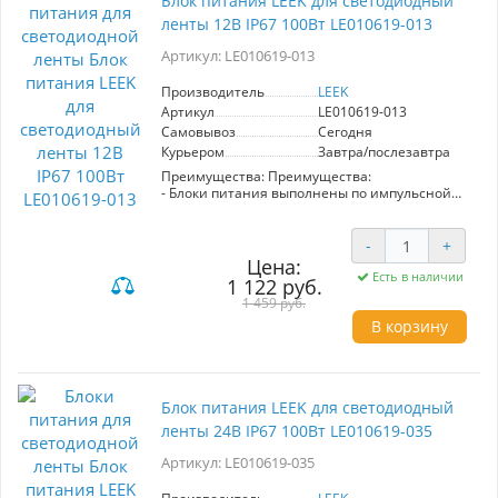
Блок питания LEEK для светодиодный
ленты 12В IP67 100Вт LE010619-013
Артикул: LE010619-013
Производитель
LEEK
Артикул
LE010619-013
Самовывоз
Сегодня
Курьером
Завтра/послезавтра
Преимущества: Преимущества:
- Блоки питания выполнены по импульсной
схеме аналогичной блокам питания
компьютеров, имеют защиту от короткого
замыкания и перегрузки по току
-
+
- Прочный влагозащищенный корпус
Цена:
защищает блок питания от негативных
Есть в наличии
1 122 руб.
воздействий окружающей среды
1 459 руб.
- Подходят для использования в помещениях с
В корзину
повышенной влажностью
- Встроенная защиты от скачков напряжения
- Легкое подключение, благодаря клеммам с
маркировкой
- Обеспечивают стабильную работу и
Блок питания LEEK для светодиодный
отсутствие пульсаций
Область применения: Для питания любых
ленты 24В IP67 100Вт LE010619-035
устройств с напряжением 12В, в том числе для
светодиодных лент.
Артикул: LE010619-035
Конструкция: Конструкция:
- Влагозащищенный металлический корпус