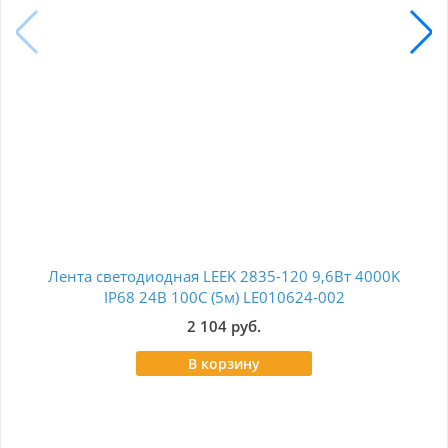
Лента светодиодная LEEK 2835-120 9,6Вт 4000K
Лен
IP68 24В 100С (5м) LE010624-002
2 104 руб.
В корзину