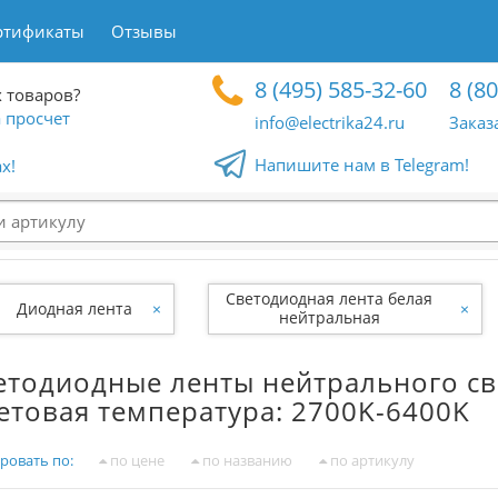
ртификаты
Отзывы
8 (495) 585-32-60
8 (8
 товаров?
 просчет
info@electrika24.ru
Заказ
Напишите нам в Telegram!
x!
Светодиодная лента белая
Диодная лента
×
×
нейтральная
етодиодные ленты нейтрального св
етовая температура: 2700K-6400K
ровать по:
по цене
по названию
по артикулу