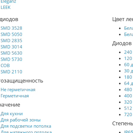
Eleganz
коммерческих пространствах. Уровень
защиты IP20 подразумевает
LEEK
использование ленты в помещениях,
где отсутствует воздействие влаги.
 диодов
Цвет ле
Лента легко режется с шагом 38.46 мм,
что позволяет адаптировать ее длину
SMD 3528
под конкретные нужды и условия
Бел
установки. Производитель Feron
SMD 5050
Бел
зарекомендовал себя как надежный
SMD 2835
поставщик качественной
Диодов 
осветительной продукции, и данная
SMD 3014
лента не является исключением. Она
240
SMD 5630
сочетает в себе долговечность,
120
SMD 5730
простоту монтажа и стильный
внешний вид, что делает ее отличным
60 
COB
выбором для освещения любых
30 
SMD 2110
пространств.
180
гозащищенность
64 
Не герметичная
480
Герметичная
400
320
начение
512
Для кухни
720
Для рабочей зоны
Степень
Для подсветки потолка
Для натяжного потолка
IP6