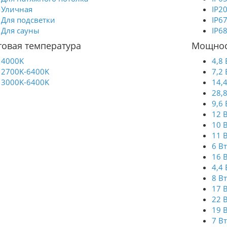
Уличная
IP2
Для подсветки
IP6
Для сауны
IP6
товая температура
Мощнос
4000K
4,8 
2700K-6400K
7,2 
3000K-6400K
14,
28,
9,6 
12 
10 
11 
6 В
16 
4,4 
8 В
17 
22 
19 
7 В