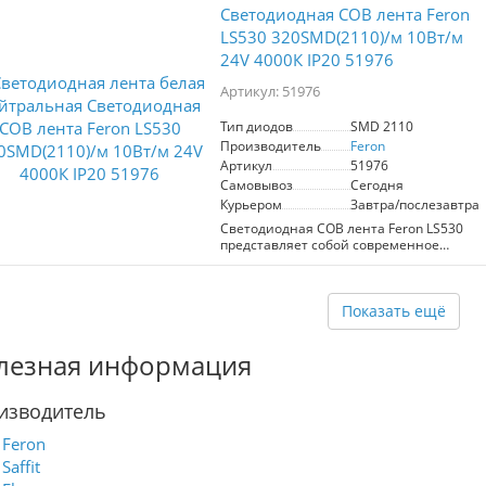
Светодиодная COB лента Feron
LS530 320SMD(2110)/м 10Вт/м
24V 4000К IP20 51976
Артикул: 51976
Тип диодов
SMD 2110
Производитель
Feron
Артикул
51976
Самовывоз
Сегодня
Курьером
Завтра/послезавтра
Светодиодная COB лента Feron LS530
представляет собой современное
решение для освещения,
предлагающее высокую эффективность
и надежность. С мощностью 10 Вт на
метр и напряжением 24 вольта, она
Показать ещё
идеально подходит для создания
уютной атмосферы в интерьере. Лента
лезная информация
имеет нейтральный белый цвет с
цветовой температурой 4000K, что
делает ее универсальным вариантом
изводитель
для различных стилей оформления.
Светодиоды COB обеспечивают
равномерное и яркое освещение, что
Feron
позволяет использовать ленту как в
Saffit
жилых помещениях, так и в