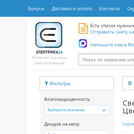
Бонусы
Доставка и оплата
Контакты
Се
Есть список нужных
Отправить смету на
Напишите нам в Ma
Интернет магазин
электротоваров
Фильтры
Влагозащищенность
Св
Цв
Выберите значение
Диодов на метр
Сорти