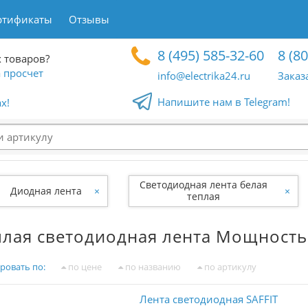
ртификаты
Отзывы
8 (495) 585-32-60
8 (8
 товаров?
 просчет
info@electrika24.ru
Заказ
Напишите нам в Telegram!
x!
Светодиодная лента белая
Диодная лента
×
×
теплая
плая светодиодная лента Мощность 
ровать по:
по цене
по названию
по артикулу
Лента светодиодная SAFFIT