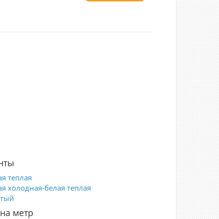
нты
ая теплая
ая холодная-белая теплая
тый
на метр