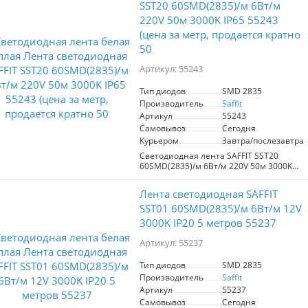
SST20 60SMD(2835)/м 6Вт/м
220V 50м 3000K IP65 55243
(цена за метр, продается кратно
50
Артикул: 55243
Тип диодов
SMD 2835
Производитель
Saffit
Артикул
55243
Самовывоз
Сегодня
Курьером
Завтра/послезавтра
Светодиодная лента SAFFIT SST20
60SMD(2835)/м 6Вт/м 220V 50м 3000K
идеально подходит для основного и
акцентного освещения. С двойным
Лента светодиодная SAFFIT
медным слоем для оптимального
теплоотвода, она гарантирует
SST01 60SMD(2835)/м 6Вт/м 12V
надежность и долговечность. Лента
3000K IP20 5 метров 55237
устойчива к сгибам и допускает
незначительные ошибки при монтаже,
Артикул: 55237
что делает установку простой и
удобной. Качественное клейкое
Тип диодов
SMD 2835
покрытие обеспечивает надежное
Производитель
Saffit
крепление, а свет теплого белого цвета
(3000K) создает уютную атмосферу.
Артикул
55237
Защита IP65 делает ленту пригодной
Самовывоз
Сегодня