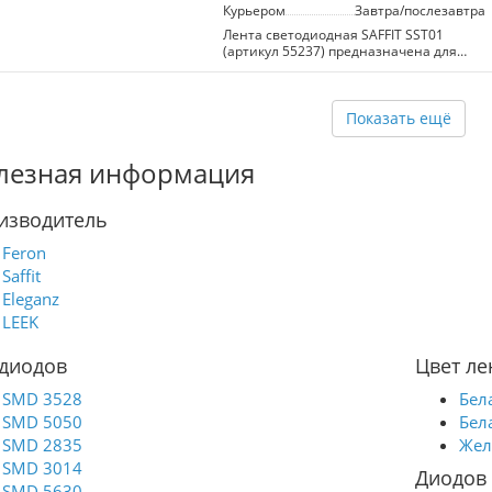
для использования в помещениях с
Курьером
Завтра/послезавтра
повышенной влажностью. Продается
Лента светодиодная SAFFIT SST01
по метрам, кратно 50.
(артикул 55237) предназначена для
основного и акцентного освещения.
Характеризуется 60 диодами SMD 2835
на метр, мощностью 6 Вт/м и
напряжением 12 В. Цветовая
Показать ещё
температура 3000K обеспечивает
теплый белый свет. Степень защиты
лезная информация
IP20. Преимущества: двойной медный
слой для лучшего теплоотведения,
легкость монтажа, устойчива к сгибам,
изводитель
качественный клейкий слой и
длительный срок службы. Идеально
подходит для создания комфортной
Feron
атмосферы в интерьере.
Saffit
Eleganz
LEEK
 диодов
Цвет ле
SMD 3528
Бел
SMD 5050
Бел
SMD 2835
Жел
SMD 3014
Диодов 
SMD 5630