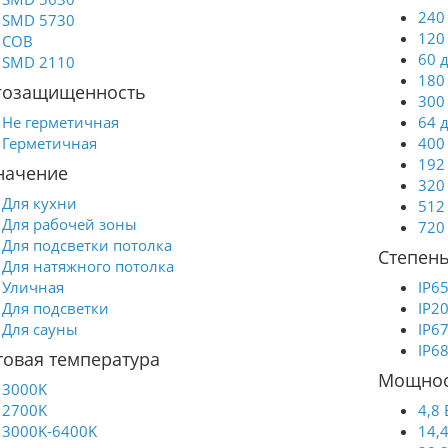
240
SMD 5730
120
COB
60 
SMD 2110
180
гозащищенность
300
Не герметичная
64 
Герметичная
400
192
начение
320
Для кухни
512
Для рабочей зоны
720
Для подсветки потолка
Степень
Для натяжного потолка
Уличная
IP6
Для подсветки
IP2
Для сауны
IP6
IP6
товая температура
Мощнос
3000K
2700K
4,8 
3000K-6400K
14,