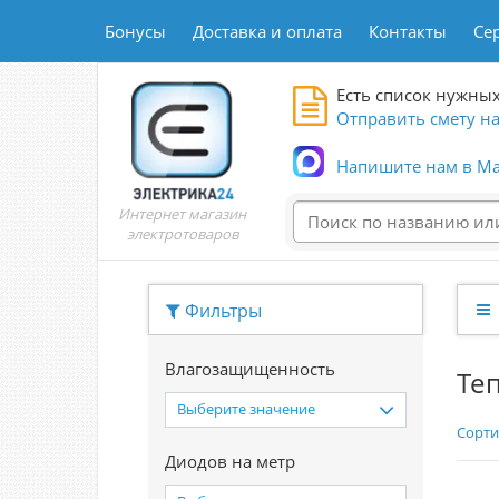
Бонусы
Доставка и оплата
Контакты
Се
Есть список нужных
Отправить смету на
Напишите нам в Ma
Интернет магазин
электротоваров
Фильтры
Влагозащищенность
Те
Выберите значение
Сорти
Диодов на метр