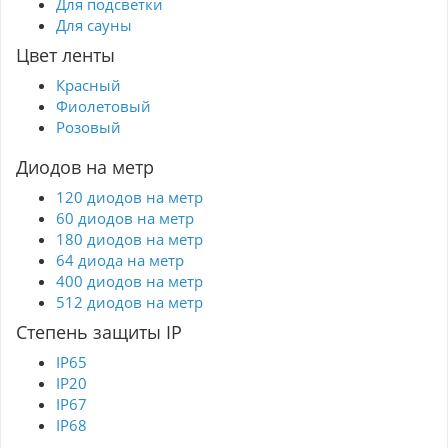
Для подсветки
специально указанных местах
Для сауны
Легко гнется, удобно и прочно монтируется на
клеевой слой на оборотной стороне
Цвет ленты
Не нагревается. Подходит для использования
в плохо вентилируемых нишах и закрытых
Красный
конструкциях
С помощью ленты можно подобрать любой
Фиолетовый
цвет освещения, реализовать интересные
Розовый
идеи по оформлению интерьера
"
Диодов на метр
120 диодов на метр
60 диодов на метр
180 диодов на метр
64 диода на метр
400 диодов на метр
512 диодов на метр
Степень защиты IP
IP65
IP20
IP67
IP68