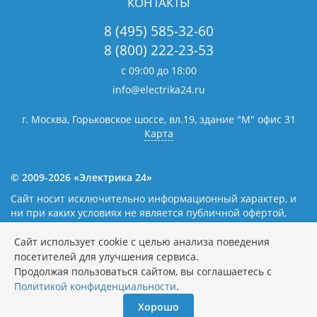
КОНТАКТЫ
8 (495) 585-32-60
8 (800) 222-23-53
с 09:00 до 18:00
info@electrika24.ru
г. Москва, Горьковское шоссе, вл.19,
здание "М" офис 31
Карта
© 2009-2026 «Электрика 24»
Сайт носит исключительно информационный характер, и
ни при каких условиях не является публичной офертой,
определяемой положениями статьи 437(2) Гражданского
кодекса Российской Федерации. Наличие и цены уточняйте
Сайт использует cookie с целью анализа поведения
у наших операторов.
Политика обработки персональных
посетителей для улучшения сервиса.
данных
Продолжая пользоваться сайтом, вы соглашаетесь с
Политикой конфиденциальности
.
Хорошо