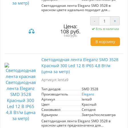
Светодиодная лента Eleganz SMD 3528 в
красном цвете идеально подходит для
декоративной подсветки интерьеров и
создания атмосферного освещения. С
-
+
мощностью 4,8 Вт/м и 60 диодами на метр
Цена:
обеспечивает яркое и насыщенное свечение.
Есть в наличии
108 руб.
Работает от 12 вольт, степень защиты IP20
подходит для использования в помещениях.
140 руб.
Цена указана за 1 метр.
В корзину
Светодиодная лента Eleganz SMD 3528
Красный 300 Led 12 В IP65 4,8 Вт/м
(цена за метр)
Артикул: lenta9
Тип диодов
SMD 3528
Производитель
Eleganz
Артикул
lenta9
Цвет
Красный
Самовывоз
Сегодня
Курьером
Завтра/послезавтра
Светодиодная лента Eleganz SMD 3528 в
красном цвете предназначена для