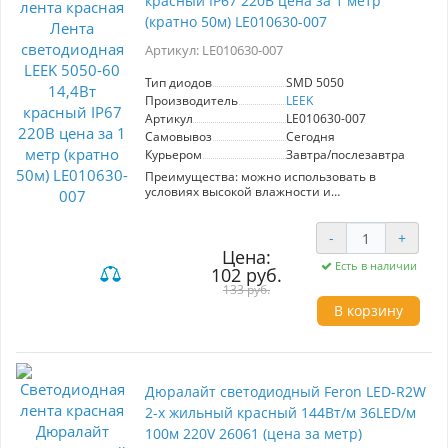
красный IP67 220В цена за 1 метр
Оптимальный выбор для надежного и
(кратно 50м) LE010630-007
стильного освещения.
Артикул: LE010630-007
Тип диодов
SMD 5050
Производитель
LEEK
Артикул
LE010630-007
Самовывоз
Сегодня
Курьером
Завтра/послезавтра
Преимущества: можно использовать в
условиях высокой влажности и
загрязнённости питается от сети 230В
через сетевой шнур LEEK (продается
отдельно) не нагревается даже
-
+
при длительном
Цена:
использовании можно
Есть в наличии
102 руб.
резать на сегменты по 1 м в специально
133 руб.
указанных местах
В корзину
выдерживает перепады температур от -35 до
+50°C
Область применения: Предназначена для
внутреннего и наружного освещения, а также
для декоративной подсветки помещений и
зданий.
Дюралайт светодиодный Feron LED-R2W
Конструкция: " Лента светодиодная 220В IP67,
2-х жильный красный 144Вт/м 36LED/м
50 м на катушке. Гибкая светодиодная
печатная плата. Токоограничительные
100м 220V 26061 (цена за метр)
резисторы. Со всех сторон залита прозрачным