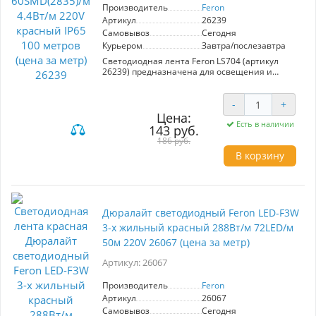
Производитель
Feron
Артикул
26239
Самовывоз
Сегодня
Курьером
Завтра/послезавтра
Светодиодная лента Feron LS704 (артикул
26239) предназначена для освещения и
декоративной подсветки. Основные
характеристики:
-
+
- Длина: 100 м
Цена:
- Тип диодов: SMD 2835
Есть в наличии
143 руб.
- Количество диодов: 60 на метр
186 руб.
- Мощность: 4,4 Вт/м
В корзину
- Напряжение: 220 В
- Степень защиты: IP65
- Рабочая температура: -40°C...+40°C
- Размеры: 13 мм ширина, 7 мм высота
Преимущества:
Дюралайт светодиодный Feron LED-F3W
- Медные провода обеспечивают надежность
3-х жильный красный 288Вт/м 72LED/м
и долговечность.
- Увеличенная толщина медной платы (0,18
50м 220V 26067 (цена за метр)
мм) предотвращает разрывы.
- Гибкая силиконовая оболочка улучшает
Артикул: 26067
теплоотвод и позволяет создавать уникальные
формы.
Производитель
Feron
Артикул
26067
Комплектация включает 2 сетевых шнура, 2
Самовывоз
Сегодня
заглушки, 2 коннектора и 10 крепежей.