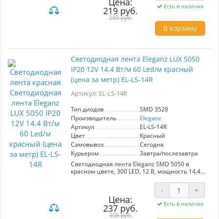
Цена:
Работает при напряжении 12 В, подходит для
Есть в наличии
219 руб.
интерьеров с низким уровнем влажности
(IP20). Лента легко монтируется и идеально
285 руб.
подходит для декоративного освещения,
В корзину
подсветки мебели и акцентов в интерьере.
Цена указана за 1 метр.
Светодиодная лента Eleganz LUX 5050
IP20 12V 14.4 Вт/м 60 Led/м красный
(цена за метр) EL-LS-14R
Артикул: EL-LS-14R
Тип диодов
SMD 3528
Производитель
Eleganz
Артикул
EL-LS-14R
Цвет
Красный
Самовывоз
Сегодня
Курьером
Завтра/послезавтра
Светодиодная лента Eleganz SMD 5050 в
красном цвете, 300 LED, 12 В, мощность 14,4
Вт/м. Имеет 120 диодов на метр, обеспечивая
яркое и равномерное освещение. Идеальна
-
+
для декоративного освещения в помещениях
Цена:
благодаря степени защиты IP20. Удобна в
Есть в наличии
237 руб.
установке и использовании, цена указана за 1
метр.
308 руб.