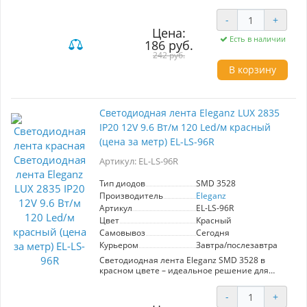
декоративной подсветки и освещения. Она
имеет 60 диодов на метр и мощность 4,8 Вт/м,
-
+
что обеспечивает яркий и насыщенный свет.
Цена:
Работает от напряжения 12 В, герметичная
Есть в наличии
186 руб.
конструкция с защитой IP65 позволяет
использовать ленту в помещениях и на улице.
242 руб.
Цена указана за 1 метр. Идеальный выбор для
В корзину
создания атмосферного освещения.
Светодиодная лента Eleganz LUX 2835
IP20 12V 9.6 Вт/м 120 Led/м красный
(цена за метр) EL-LS-96R
Артикул: EL-LS-96R
Тип диодов
SMD 3528
Производитель
Eleganz
Артикул
EL-LS-96R
Цвет
Красный
Самовывоз
Сегодня
Курьером
Завтра/послезавтра
Светодиодная лента Eleganz SMD 3528 в
красном цвете – идеальное решение для
создания атмосферного освещения. С
мощностью 9,6 Вт/м и 120 диодов на метр, она
-
+
обеспечивает яркое и равномерное свечение.