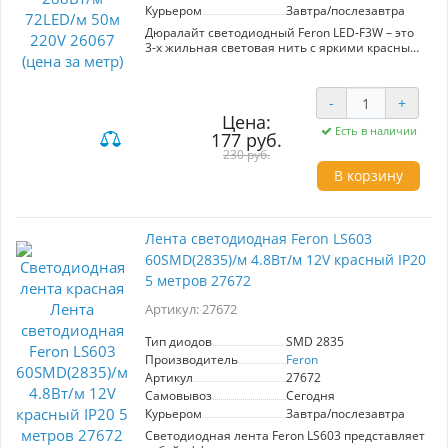
Курьером
Завтра/послезавтра
Идеально подходит для оформления жилых и
общественных помещений.
Дюралайт светодиодный Feron LED-F3W – это
3-х жильная световая нить с яркими красными
светодиодами. Мощность 2,88 Вт/м, 72
светодиода на метр, длина 50 м. Защита IP65
обеспечивает надежность в наружных
-
+
условиях. В комплект входят 2 заглушки, 2
Цена:
сетевых шнура и 2 коннектора. Удобная
Есть в наличии
177 руб.
кратность резки – 2 м, напряжение 220 В.
Идеален для декорирования и освещения
230 руб.
помещений и улиц.
В корзину
Лента светодиодная Feron LS603
60SMD(2835)/м 4.8Вт/м 12V красный IP20
5 метров 27672
Артикул: 27672
Тип диодов
SMD 2835
Производитель
Feron
Артикул
27672
Самовывоз
Сегодня
Курьером
Завтра/послезавтра
Светодиодная лента Feron LS603 представляет