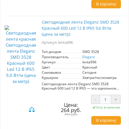
В корзину
Светодиодная лента Eleganz SMD 3528
Красный 600 Led 12 В IP65 9,6 Вт/м
(цена за метр)
Артикул: lenta996
Тип диодов
SMD 3528
Производитель
Eleganz
Артикул
lenta996
Цвет
Красный
Самовывоз
Сегодня
Курьером
Завтра/послезавтра
Светодиодная лента Eleganz SMD 3528
Красный 600 Led 12 В IP65 — это идеальное
решение для создания эффектного освещения
в любых условиях. С мощностью 9,6 Вт/м и 120
-
+
диодами на метр, лента обеспечивает яркое и
Цена:
равномерное свечение. Герметичный корпус с
Есть в наличии
264 руб.
защитой IP65 делает ее подходящей для
использования как в помещениях, так и на
343 руб.
улице, включая ванные комнаты, кухни и
В корзину
наружные декоративные элементы.