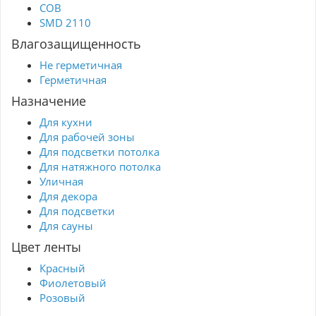
COB
Срок гарантии, (мес): 36 " Гибкая светодиодная
печатная плата
SMD 2110
СOB светодиоды
Токоограничительные резисторы (защищают
Влагозащищенность
ленту от перегрева)
Клеевой слой на оборотной стороне
Не герметичная
" Используется для основного внутреннего
Герметичная
освещения, а также для декоративной
подсветки внутри зданий и помещений. Цвет-
Назначение
фиолетовый "COB- новое поколение
светодиодных лент. Идеально равномерное
Для кухни
свечение (без пропусков между светодиодами)
Для рабочей зоны
Премиум качество: низкое энергопотребление
и высокая светоотдача
Для подсветки потолка
Ленту можно резать на секции в специально
Для натяжного потолка
указанных местах
Легко гнется, удобно и прочно монтируется на
Уличная
клеевой слой на оборотной стороне
Для декора
Не нагревается. Подходит для использования
Для подсветки
в плохо вентилируемых нишах и закрытых
конструкциях
Для сауны
С помощью ленты можно подобрать любой
цвет освещения, реализовать интересные
Цвет ленты
идеи по оформлению интерьера
"
Красный
Фиолетовый
Розовый