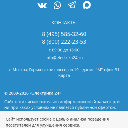
КОНТАКТЫ
8 (495) 585-32-60
8 (800) 222-23-53
с 09:00 до 18:00
info@electrika24.ru
г. Москва, Горьковское шоссе, вл.19,
здание "М" офис 31
Карта
© 2009-2026 «Электрика 24»
Сайт носит исключительно информационный характер, и
ни при каких условиях не является публичной офертой,
определяемой положениями статьи 437(2) Гражданского
кодекса Российской Федерации. Наличие и цены уточняйте
Сайт использует cookie с целью анализа поведения
у наших операторов.
Политика обработки персональных
посетителей для улучшения сервиса.