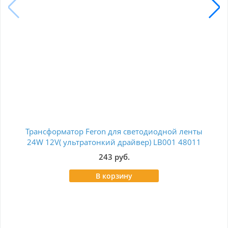
Трансформатор Feron для светодиодной ленты
Бл
24W 12V( ультратонкий драйвер) LB001 48011
243 руб.
В корзину