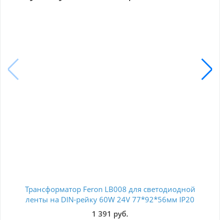
Трансформатор Feron LB008 для светодиодной
Тр
ленты на DIN-рейку 60W 24V 77*92*56мм IP20
св
52133
1 391 руб.