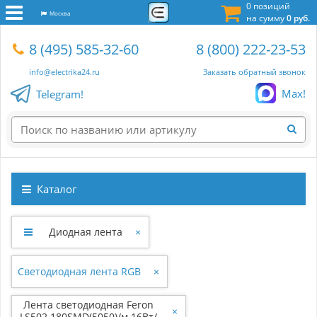
0 позиций
Москва
на сумму
0 руб.
8 (495) 585-32-60
8 (800) 222-23-53
info@electrika24.ru
Заказать обратный звонок
Max!
Telegram!
Каталог
Диодная лента
×
Светодиодная лента RGB
×
Лента светодиодная Feron
×
LS502 180SMD(5050)/м 16Вт/