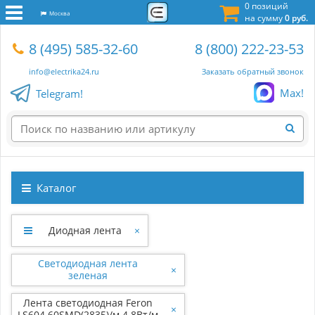
0 позиций
Москва
на сумму
0 руб.
8 (495) 585-32-60
8 (800) 222-23-53
info@electrika24.ru
Заказать обратный звонок
Max!
Telegram!
Каталог
Диодная лента
×
Светодиодная лента
×
зеленая
Лента светодиодная Feron
×
LS604 60SMD(2835)/м 4.8Вт/м