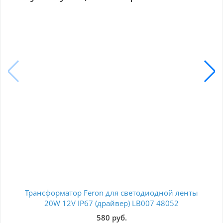
Трансформатор Feron для светодиодной ленты
Бло
20W 12V IP67 (драйвер) LB007 48052
580 руб.