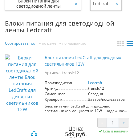
Блоки питания для
×
Ledcraft
×
светодиодной ленты
Блоки питания для светодиодной
ленты Ledcraft
Сортировать по:
по цене
по названию
Блок питания LedCraft для диодных
светильников 12W
Артикул: translc12
Производитель
Ledcraft
Артикул
translc12
Самовывоз
Сегодня
Курьером
Завтра/послезавтра
Блок питания LedCraft для диодных
светильников мощностью 12W – надежное
решение для вашего освещения.
Производитель LedCraft гарантирует высокое
-
+
качество и долговечность, что делает этот
Цена:
блок питания идеальным выбором для
Есть в наличии
549 руб.
различных приложений. Устройство