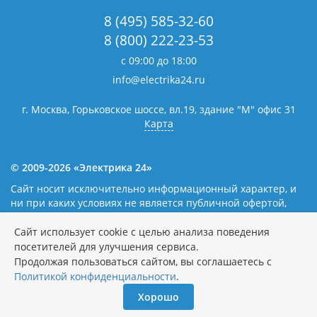
8 (495) 585-32-60
8 (800) 222-23-53
с 09:00 до 18:00
info@electrika24.ru
г. Москва, Горьковское шоссе, вл.19,
здание "М" офис 31
Карта
© 2009-2026 «Электрика 24»
Сайт носит исключительно информационный характер, и
ни при каких условиях не является публичной офертой,
определяемой положениями статьи 437(2) Гражданского
кодекса Российской Федерации. Наличие и цены уточняйте
Сайт использует cookie с целью анализа поведения
у наших операторов.
Политика обработки персональных
посетителей для улучшения сервиса.
данных
Продолжая пользоваться сайтом, вы соглашаетесь с
Политикой конфиденциальности
.
Хорошо