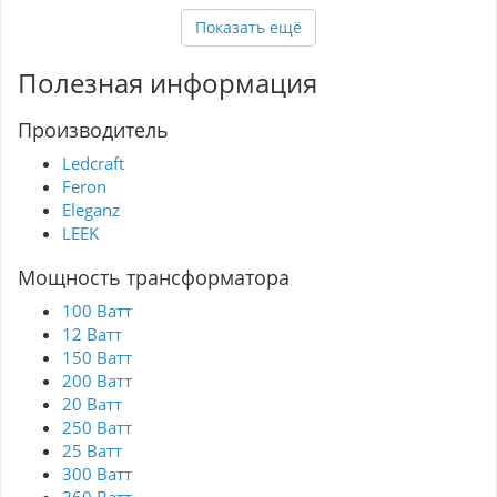
короткого замыкания, что добавляет
дополнительный уровень безопасности. С ним
Показать ещё
вы можете быть уверены в эффективности и
долговечности ваших светильников.
Полезная информация
Производитель
Ledcraft
Feron
Eleganz
LEEK
Мощность трансформатора
100 Ватт
12 Ватт
150 Ватт
200 Ватт
20 Ватт
250 Ватт
25 Ватт
300 Ватт