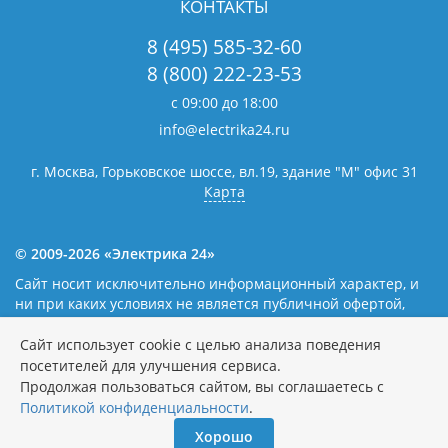
КОНТАКТЫ
8 (495) 585-32-60
8 (800) 222-23-53
с 09:00 до 18:00
info@electrika24.ru
г. Москва, Горьковское шоссе, вл.19,
здание "М" офис 31
Карта
© 2009-2026 «Электрика 24»
Сайт носит исключительно информационный характер, и
ни при каких условиях не является публичной офертой,
определяемой положениями статьи 437(2) Гражданского
кодекса Российской Федерации. Наличие и цены уточняйте
Сайт использует cookie с целью анализа поведения
у наших операторов.
Политика обработки персональных
посетителей для улучшения сервиса.
данных
Продолжая пользоваться сайтом, вы соглашаетесь с
Политикой конфиденциальности
.
Хорошо