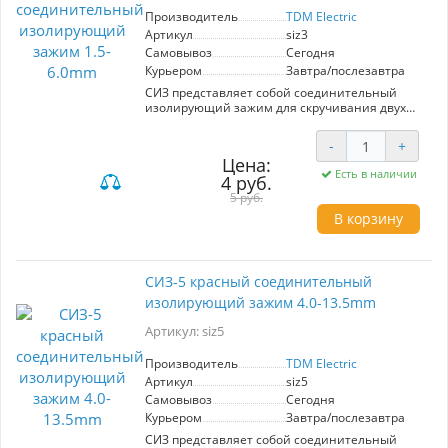
Производитель
TDM Electric
Артикул
siz3
Самовывоз
Сегодня
Курьером
Завтра/послезавтра
СИЗ представляет собой соединительный
изолирующий зажим для скручивания двух
кабелей. Используется вместо изоленты и
защищает от повреждения место скручивания
-
+
Суммарное максимальное сечение - 5,5 мм2
Цена:
Суммарное минимальное сечение - 2,5 мм2
Есть в наличии
4 руб.
Количество в пакетике - 50 шт
5 руб.
В корзину
CИЗ-5 красный соединительный
изолирующий зажим 4.0-13.5mm
Артикул: siz5
Производитель
TDM Electric
Артикул
siz5
Самовывоз
Сегодня
Курьером
Завтра/послезавтра
СИЗ представляет собой соединительный