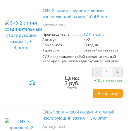
CИЗ-2 синий соединительный
изолирующий зажим 1,0-4,5mm
Артикул: siz2
Производитель
TDM Electric
Артикул
siz2
Самовывоз
Сегодня
Курьером
Завтра/послезавтра
СИЗ представляет собой соединительный
изолирующий зажим для скручивания двух
кабелей. Используется вместо изоленты и
защищает от повреждения место скручивания
-
+
Суммарное максимальное сечение - 4,5 мм2
Цена:
Суммарное минимальное сечение - 1,5 мм2
Есть в наличии
3 руб.
Количество в пакетике - 50 шт
4 руб.
В корзину
CИЗ-3 оранжевый соединительный
изолирующий зажим 1.5-6.0mm
Артикул: siz3