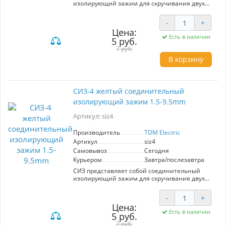
изолирующий зажим для скручивания двух
кабелей. Используется вместо изоленты и
защищает от повреждения место скручивания
-
+
Суммарное максимальное сечение - 20 мм2
Цена:
Суммарное минимальное сечение - 5 мм2
Есть в наличии
5 руб.
Количество в пакетике - 50 шт
7 руб.
В корзину
CИЗ-4 желтый соединительный
изолирующий зажим 1.5-9.5mm
Артикул: siz4
Производитель
TDM Electric
Артикул
siz4
Самовывоз
Сегодня
Курьером
Завтра/послезавтра
СИЗ представляет собой соединительный
изолирующий зажим для скручивания двух
кабелей. Используется вместо изоленты и
защищает от повреждения место скручивания
-
+
Суммарное максимальное сечение - 1мм2
Цена:
Суммарное минимальное сечение - 3,5 мм2
Есть в наличии
5 руб.
Количество в пакетике - 50 шт
7 руб.