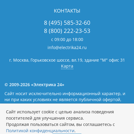
КОНТАКТЫ
8 (495) 585-32-60
8 (800) 222-23-53
с 09:00 до 18:00
info@electrika24.ru
г. Москва, Горьковское шоссе, вл.19,
здание "М" офис 31
Карта
© 2009-2026 «Электрика 24»
Сайт носит исключительно информационный характер, и
ни при каких условиях не является публичной офертой,
определяемой положениями статьи 437(2) Гражданского
кодекса Российской Федерации. Наличие и цены уточняйте
Сайт использует cookie с целью анализа поведения
у наших операторов.
Политика обработки персональных
посетителей для улучшения сервиса.
данных
Продолжая пользоваться сайтом, вы соглашаетесь с
Политикой конфиденциальности
.