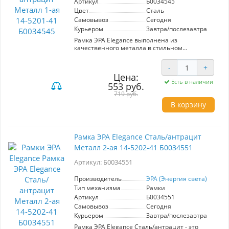
Артикул
Б0034545
Цвет
Сталь
Самовывоз
Сегодня
Курьером
Завтра/послезавтра
Рамка ЭРА Elegance выполнена из
качественного металла в стильном
антрацитовом цвете. Модель 1-ая (артикул
Б0034545) предназначена для установки в
-
+
стандартные электроустановочные
Цена:
устройства. Отличается высокой прочностью и
Есть в наличии
553 руб.
долговечностью, что обеспечивает надежную
эксплуатацию в любых условиях. Элегантный
719 руб.
дизайн гармонично впишется в любой
В корзину
интерьер, добавляя ему современности и
стиля. Ключевые характеристики: - Материал:
металл - Цвет: антрацит - Количество модулей:
1 - Производитель: ЭРА (Энергия света)
Рамка ЭРА Elegance Сталь/антрацит
Преимущества: - Легкость установки
Металл 2-ая 14-5202-41 Б0034551
благодаря стандартным размерам. -
Устойчивость к механическим повреждениям.
Артикул: Б0034551
- Универсальный дизайн подходит для жилых
и офисных помещений. Рамка ЭРА Elegance —
это идеальный выбор для тех, кто ценит
Производитель
ЭРА (Энергия света)
качество и стиль в своих интерьере.
Тип механизма
Рамки
Артикул
Б0034551
Самовывоз
Сегодня
Курьером
Завтра/послезавтра
Рамка ЭРА Elegance Сталь/антрацит - это