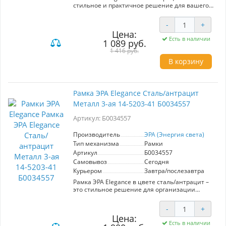
стильное и практичное решение для вашего
интерьера. Изготовленная из качественного
металла, она обладает высокой прочностью и
-
+
долговечностью. Двухместная конструкция
Цена:
позволяет удобно размещать различные
Есть в наличии
1 089 руб.
устройства, обеспечивая аккуратный и
современный вид. Антрацитовый цвет
1 416 руб.
придаёт элегантности, а стальная отделка
В корзину
подчеркивает современный стиль. Рамка
легко устанавливается и совместима с
большинством стандартных устройств, что
делает её идеальным выбором для дома или
Рамка ЭРА Elegance Сталь/антрацит
офиса. Выбирая ЭРА Elegance, вы получаете не
Металл 3-ая 14-5203-41 Б0034557
только функциональный элемент, но и
важную деталь, которая подчеркнёт ваш вкус
Артикул: Б0034557
и стиль.
Производитель
ЭРА (Энергия света)
Тип механизма
Рамки
Артикул
Б0034557
Самовывоз
Сегодня
Курьером
Завтра/послезавтра
Рамка ЭРА Elegance в цвете сталь/антрацит –
это стильное решение для организации
электрической проводки в интерьере. Артикул
Б0034557 представляет собой трехместную
-
+
рамку, выполненную из прочного металла, что
Цена:
обеспечивает долговечность и устойчивость к
Есть в наличии