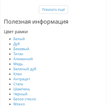
подходящий для любого стиля интерьера -
Устойчивость к повреждениям и коррозии -
Показать ещё
Простота установки и замены модулей Рамка
ЭРА Elegance станет отличным выбором для
создания современного и аккуратного
Полезная информация
пространства в вашем доме или офисе.
Цвет рамки
Белый
Дуб
Бежевый
Титан
Алюминий
Медь
Беленый дуб
Клен
Антрацит
Сталь
Шампань
Черный
Белое стекло
Мокко