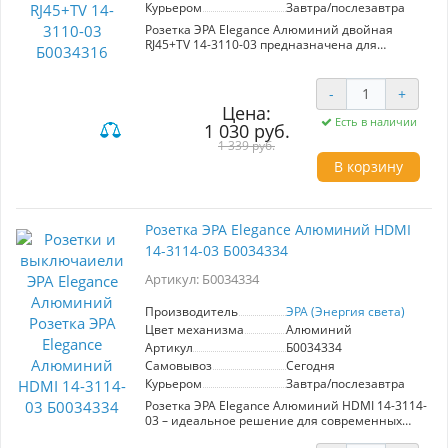
Курьером
Завтра/послезавтра
Розетка ЭРА Elegance Алюминий двойная
RJ45+TV 14-3110-03 предназначена для
подключения сетевых и телевизионных
устройств. Она сочетает в себе современный
дизайн и высокую функциональность.
-
+
Изготовлена из алюминия, что обеспечивает
Цена:
долговечность и устойчивость к внешним
Есть в наличии
1 030 руб.
воздействиям. Ключевые характеристики: -
1 339 руб.
Двойная розетка: RJ45 для Ethernet и TV для
телевизионного сигнала. - Материал:
В корзину
алюминий, что придаёт современный и
стильный вид. - Простота установки: подходит
для стандартных монтажных коробок. -
Надежные контакты обеспечивают
Розетка ЭРА Elegance Алюминий HDMI
стабильное соединение. Выгоды для
14-3114-03 Б0034334
пользователя: - Удобство подключения
различных устройств без лишних проводов. -
Артикул: Б0034334
Эстетичный внешний вид, который
гармонично впишется в любой интерьер. -
Производитель
ЭРА (Энергия света)
Высокое качество сборки гарантирует долгий
срок службы.
Цвет механизма
Алюминий
Артикул
Б0034334
Самовывоз
Сегодня
Курьером
Завтра/послезавтра
Розетка ЭРА Elegance Алюминий HDMI 14-3114-
03 – идеальное решение для современных
интерьеров. Изготовленная из качественного