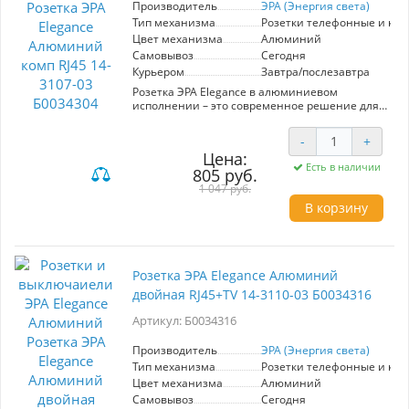
Производитель
ЭРА (Энергия света)
изысканности, а простота в установке
позволяет без труда интегрировать устройство
Тип механизма
Розетки телефонные и ко
в существующую электросеть. Выберите
Цвет механизма
Алюминий
розетку ЭРА Elegance для надежного и
Самовывоз
Сегодня
стильного подключения аудиотехники.
Курьером
Завтра/послезавтра
Розетка ЭРА Elegance в алюминиевом
исполнении – это современное решение для
подключения сетевых устройств. Модель RJ45
14-3107-03 обеспечивает надежный и быстрый
-
+
интернет, идеально подходя для офисов и
Цена:
домашних сетей. Преимущества данной
Есть в наличии
805 руб.
розетки включают высокое качество
материалов, что гарантирует долговечность и
1 047 руб.
устойчивость к механическим повреждениям.
В корзину
Элегантный дизайн в алюминиевом корпусе
гармонично вписывается в любой интерьер,
добавляя стиль и современность. Установка
устройства проста и не требует специальных
навыков, что экономит время и усилия. ЭРА,
Розетка ЭРА Elegance Алюминий
как проверенный производитель,
двойная RJ45+TV 14-3110-03 Б0034316
обеспечивает высокие стандарты
безопасности и надежности, что делает эту
Артикул: Б0034316
модель отличным выбором для
пользователей, ценящих качество и эстетику.
Производитель
ЭРА (Энергия света)
Тип механизма
Розетки телефонные и ко
Цвет механизма
Алюминий
Самовывоз
Сегодня