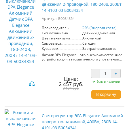
Розетка ЭРА Elegance сочетает в себе
движения 2-проводной, 180-240В, 200Вт
функциональность и эстетический вид,
обеспечивая комфорт и современный подход к
14-4103-03 Б0034354
организации пространства.
Артикул: Б0034354
Производитель
ЭРА (Энергия света)
Тип механизма
Датчики движения
Цвет механизма
Алюминий
Самовывоз
Сегодня
Курьером
Завтра/послезавтра
Датчик ЭРА Elegance – это высококачественное
устройство для автоматического управления
освещением, идеально подходящее для
использования в жилых и коммерческих
помещениях. Модель имеет алюминиевый
-
+
корпус, который не только придает ей
Цена:
современный вид, но и обеспечивает
Есть в наличии
2 457 руб.
долговечность. С его мощностью 200Вт и
3 194 руб.
рабочим диапазоном 180-250В, данный датчик
эффективно справляется с задачами контроля
В корзину
освещения.
2-проводная система подключения делает
установку простой и быстрой, а встроенные
механизмы гарантируют надежную работу.
Светорегулятор ЭРА Elegance Алюминий
Датчик движения идеально подходит для
поворотно-нажимной, 400ВА, 230В 14-
автоматического включения света при входе в
4101-03 Б0034341
помещение, что позволяет экономить