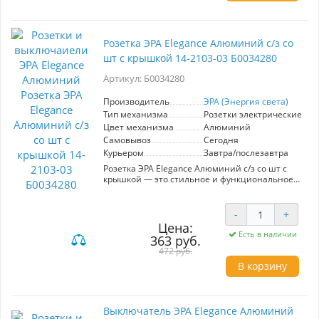
суток, позволяя легко находить выключатель.
Рамки могут быть приобретены отдельно, что
позволяет выбрать подходящий дизайн и цвет
для вашего интерьера. Выключатель
Розетка ЭРА Elegance Алюминий с/з со
произведён компанией ЭРА, известной своим
шт с крышкой 14-2103-03 Б0034280
качеством и инновационными решениями в
области электрооборудования. Обновите свой
Артикул: Б0034280
дом с ЭРА Elegance!
Производитель
ЭРА (Энергия света)
Тип механизма
Розетки электрические
Цвет механизма
Алюминий
Самовывоз
Сегодня
Курьером
Завтра/послезавтра
Розетка ЭРА Elegance Алюминий с/з со шт с
крышкой — это стильное и функциональное
решение для вашего интерьера.
Изготовленная из качественного алюминия,
она обеспечивает долговечность и
-
+
надежность в эксплуатации. Модель
Цена:
оснащена защитной крышкой, что
Есть в наличии
363 руб.
предотвращает попадание пыли и грязи,
472 руб.
обеспечивая дополнительную безопасность,
особенно в домах с детьми и домашними
В корзину
животными. Система с заземлением
гарантирует защиту от короткого замыкания,
что делает использование устройства
безопасным. Эстетичный дизайн в сочетании
Выключатель ЭРА Elegance Алюминий
с современными цветовыми решениями