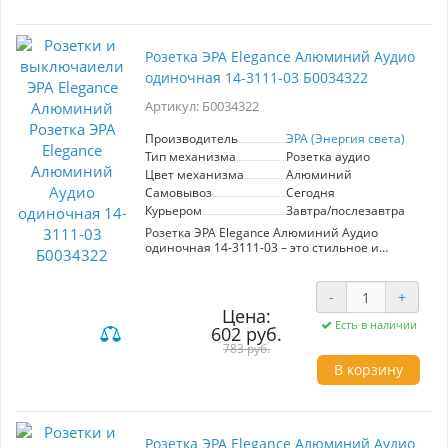
навыков. Розетка обеспечивает надежное
соединение и высокое качество сигнала, что
особенно важно для современных устройств.
ЭРА гарантирует долговечность и
Розетка ЭРА Elegance Алюминий Аудио
безопасность использования, что делает эту
одиночная 14-3111-03 Б0034322
модель отличным выбором для вашего дома
или офиса.
Артикул: Б0034322
Производитель
ЭРА (Энергия света)
Тип механизма
Розетка аудио
Цвет механизма
Алюминий
Самовывоз
Сегодня
Курьером
Завтра/послезавтра
Розетка ЭРА Elegance Алюминий Аудио
одиночная 14-3111-03 – это стильное и
функциональное решение для подключения
аудиоустройств. Изготовленная из
качественного алюминия, она обеспечивает
-
+
долговечность и надежность в эксплуатации.
Цена:
Элегантный дизайн в сочетании с матовой
Есть в наличии
602 руб.
поверхностью придаёт интерьеру
783 руб.
современный вид. Установка розетки проста и
не требует специальных навыков, что делает
В корзину
её идеальным выбором как для
профессионалов, так и для домашних
мастеров. Модель поддерживает высокое
качество передачи аудиосигнала, что
гарантирует чистый звук без искажений.
Розетка ЭРА Elegance Алюминий Аудио