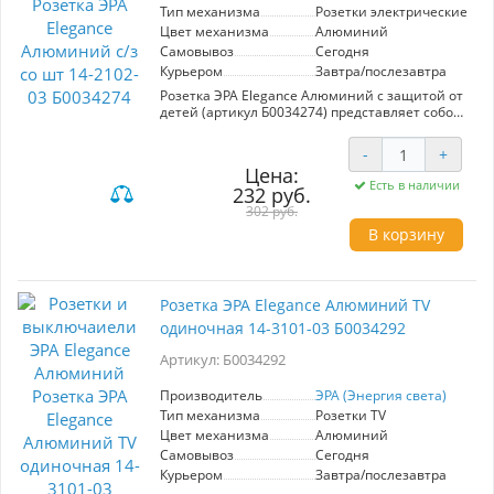
сочетании качества и стиля с выключателем
Тип механизма
Розетки электрические
ЭРА Elegance!
Цвет механизма
Алюминий
Самовывоз
Сегодня
Курьером
Завтра/послезавтра
Розетка ЭРА Elegance Алюминий с защитой от
детей (артикул Б0034274) представляет собой
стильное и безопасное решение для вашего
интерьера. Изготовленная из
-
+
высококачественного алюминия, она
Цена:
отличается долговечностью и современным
Есть в наличии
232 руб.
дизайном, что делает её идеальным
дополнением к любому помещению. Функция
302 руб.
защиты от детей обеспечивает
В корзину
дополнительную безопасность, предотвращая
случайные удары током. Модель легко
устанавливается и совместима с
большинством стандартных монтажных
Розетка ЭРА Elegance Алюминий TV
коробок, что значительно упрощает процесс
одиночная 14-3101-03 Б0034292
монтажа. ЭРА Elegance не только привносит
элегантность в ваш дом, но и обеспечивает
Артикул: Б0034292
надежность в использовании. Выбор этой
розетки — это грамотное сочетание эстетики
и функциональности, что делает её отличным
Производитель
ЭРА (Энергия света)
выбором для современных интерьеров.
Тип механизма
Розетки TV
Цвет механизма
Алюминий
Самовывоз
Сегодня
Курьером
Завтра/послезавтра