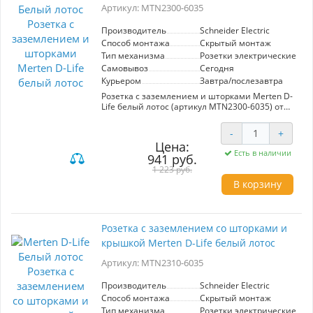
Артикул: MTN2300-6035
износу. Розетка подходит для использования в
жилых и офисных помещениях, сочетая
безопасность и стиль.
Производитель
Schneider Electric
Способ монтажа
Скрытый монтаж
Тип механизма
Розетки электрические
Самовывоз
Сегодня
Курьером
Завтра/послезавтра
Розетка с заземлением и шторками Merten D-
Life белый лотос (артикул MTN2300-6035) от
Schneider Electric — это современное решение
для вашего дома или офиса. Благодаря
-
+
встроенным шторкам, данная розетка
Цена:
обеспечивает дополнительную безопасность,
Есть в наличии
941 руб.
предотвращая случайный контакт с
токоведущими частями. Ключевые
1 223 руб.
характеристики: - Цвет: белый лотос, что
В корзину
делает её стильным элементом интерьера. -
Заземление для повышения безопасности
использования электрооборудования. -
Стандартный размер, совместимый с
Розетка с заземлением со шторками и
большинством монтажных коробок.
крышкой Merten D-Life белый лотос
Преимущества: - Удобство и безопасность:
шторки защищают от детей и случайных
Артикул: MTN2310-6035
повреждений. - Эстетичный дизайн, который
гармонично вписывается в любой интерьер. -
Продукт от надежного производителя, что
Производитель
Schneider Electric
гарантирует долговечность и качество. Эта
Способ монтажа
Скрытый монтаж
розетка — идеальный выбор для тех, кто
Тип механизма
Розетки электрические