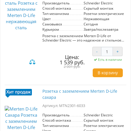
Производитель
Schneider Electric
Способ монтажа
Скрытый монтаж
Тип механизма
Розетки электрические
Цвет
Нержавеющая
Самовывоз
Сегодня
Курьером
Завтра/послезавтра
Розетка с заземлением Merten D-Life от
Schneider Electric — это надежное и стильное
решение для вашего интерьера. Артикул
MTN2301-6036 выполнен из нержавеющей
-
+
стали, что обеспечивает долговечность и
Цена:
устойчивость к повреждениям. Элегантный
Есть в наличии
1 539 руб.
дизайн в сочетании с высококачественными
материалами делает её идеальной для
2 001 руб.
современных помещений. Основные
В корзину
характеристики: - Тип: розетка с заземлением -
Материал: нержавеющая сталь - Стандарт:
соответствует европейским требованиям
безопасности Преимущества использования: -
Розетка с заземлением Merten D-Life
Обеспечивает защиту от электрических ударов
сахара
благодаря встроенному заземлению. - Легкий
монтаж и совместимость с различными
Артикул: MTN2301-6033
декоративными рамками Merten. -
Устойчивость к коррозии и механическим
повреждениям, что гарантирует долгий срок
Производитель
Schneider Electric
службы. Выбор Merten D-Life — это сочетание
Способ монтажа
Скрытый монтаж
безопасности, качества и современного
Тип механизма
Розетки электрические
дизайна для вашего дома или офиса.
Цвет
Сахара