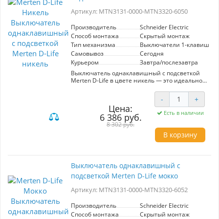
что делает его идеальным выбором для
Артикул: MTN3131-0000-MTN3320-6050
долгосрочной эксплуатации. Обновите ваш
дом с помощью этого стильного и
функционального элемента, который
Производитель
Schneider Electric
объединяет в себе качество и современный
Способ монтажа
Скрытый монтаж
дизайн.
Тип механизма
Выключатели 1-клавишны
Самовывоз
Сегодня
Курьером
Завтра/послезавтра
Выключатель однаклавишный с подсветкой
Merten D-Life в цвете никель — это идеальное
решение для современного интерьера,
сочетающее стиль и функциональность.
-
+
Изготавливаемый под брендом Schneider
Цена:
Electric, данный выключатель гарантирует
Есть в наличии
6 386 руб.
высокое качество и надежность. Механизм
выполнен в элегантном никелевом цвете,
8 302 руб.
который добавляет нотку изысканности в
В корзину
любое помещение.
Ключевое преимущество данной модели —
наличие подсветки, что обеспечивает
Выключатель однаклавишный с
удобство в использовании в темное время
подсветкой Merten D-Life мокко
суток. Выключатель обладает простой и
интуитивно понятной конструкцией, что
Артикул: MTN3131-0000-MTN3320-6052
делает его установку и обслуживание легкими.
Сочетание современного дизайна и
передовых технологий делает Merten D-Life
Производитель
Schneider Electric
великолепным выбором для создания уютной
Способ монтажа
Скрытый монтаж