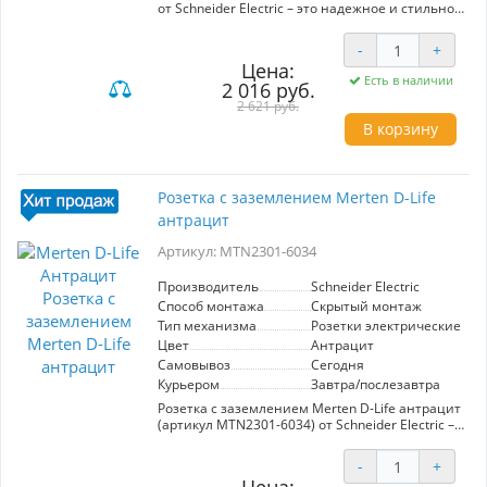
от Schneider Electric – это надежное и стильное
решение для вашего интерьера.
Изготовленная из высококачественных
-
+
материалов, она обеспечивает долговечность
Цена:
и безопасность эксплуатации. Уникальный
Есть в наличии
2 016 руб.
дизайн в оттенке шампаня гармонично
впишется в любое помещение, добавляя
2 621 руб.
изысканности. Розетка оснащена функцией
В корзину
заземления, что гарантирует защиту от
коротких замыканий и повышает
безопасность подключения электроприборов.
Установка проста и не требует специальных
Розетка с заземлением Merten D-Life
навыков, что делает ее идеальной для любого
антрацит
пользователя. Подходит для офисов и жилых
помещений.
Артикул: MTN2301-6034
Производитель
Schneider Electric
Способ монтажа
Скрытый монтаж
Тип механизма
Розетки электрические
Цвет
Антрацит
Самовывоз
Сегодня
Курьером
Завтра/послезавтра
Розетка с заземлением Merten D-Life антрацит
(артикул MTN2301-6034) от Schneider Electric –
это надежное и стильное решение для вашего
дома или офиса. С современным дизайном в
-
+
антрацитовой отделке она идеально