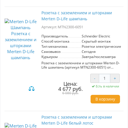
предотвращая случайное попадание
посторонних предметов. Эстетичный дизайн в
цвете сахара гармонично впишется в любой
Розетка с заземлением и шторками
интерьер. Удобная установка и высокое
Merten D-Life шампань
качество материалов гарантируют
долговечность и надежность. Выбирая данную
Артикул: MTN2300-6051
розетку, вы получаете безопасное и стильное
решение для электропроводки в вашем доме.
Производитель
Schneider Electric
Способ монтажа
Скрытый монтаж
Тип механизма
Розетки электрические
Самовывоз
Сегодня
Курьером
Завтра/послезавтра
Розетка с заземлением и шторками Merten D-
Life шампань (артикул MTN2300-6051) от
Schneider Electric сочетает в себе современный
дизайн и высокую функциональность. Шторки
-
+
обеспечивают дополнительную защиту от
Цена:
случайного контакта, что делает устройство
Есть в наличии
4 677 руб.
безопасным для использования в домах с
детьми. Заземление гарантирует надежную
6 080 руб.
работу подключаемых приборов и защиту от
В корзину
перенапряжений. Цвет шампань придаёт
элегантность и гармонично вписывается в
любой интерьер. Модель легко
устанавливается и совместима с различными
Розетка с заземлением и шторками
типами стеновых покрытий.
Merten D-Life белый лотос
Высококачественные материалы
обеспечивают долговечность и устойчивость к