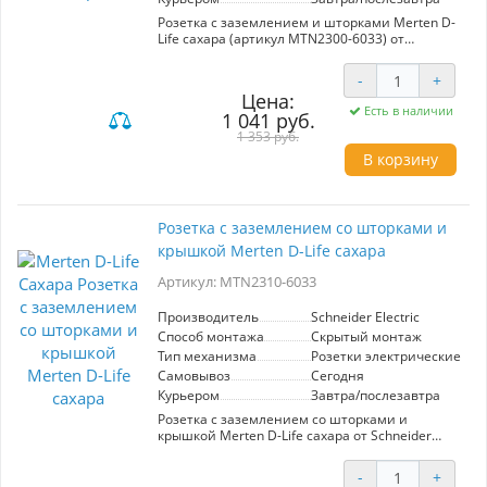
дизайн в одном решении.
Розетка с заземлением и шторками Merten D-
Life сахара (артикул MTN2300-6033) от
Schneider Electric – это надежное и стильное
решение для вашего дома или офиса.
-
+
Изготовленная из высококачественных
Цена:
материалов, она обеспечивает безопасность
Есть в наличии
1 041 руб.
эксплуатации благодаря наличию шторок,
которые предотвращают случайное попадание
1 353 руб.
посторонних предметов. Эта модель
В корзину
отличается современным дизайном и
гармонично вписывается в любой интерьер.
Удобное расположение контактов и прочная
конструкция делают установку и
Розетка с заземлением со шторками и
использование простыми и безопасными.
крышкой Merten D-Life сахара
Розетка подходит для любых стандартных
электроприборов и обеспечивает надежное
Артикул: MTN2310-6033
заземление, что особенно важно для защиты
от короткого замыкания и перегрузок.
Выберите Merten D-Life для сочетания
Производитель
Schneider Electric
функциональности и эстетики в вашем
Способ монтажа
Скрытый монтаж
пространстве.
Тип механизма
Розетки электрические
Самовывоз
Сегодня
Курьером
Завтра/послезавтра
Розетка с заземлением со шторками и
крышкой Merten D-Life сахара от Schneider
Electric — это идеальное решение для
обеспечения безопасности и комфорта в
-
+
вашем доме. Модель оснащена защитными