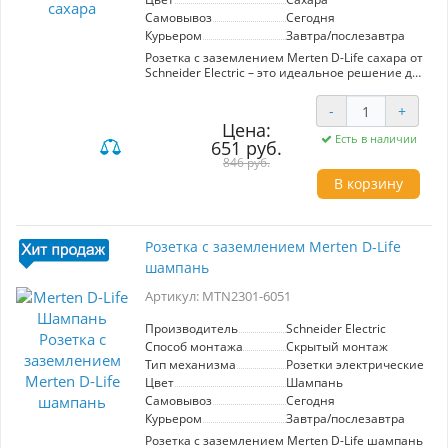
Самовывоз
Сегодня
Курьером
Завтра/послезавтра
Розетка с заземлением Merten D-Life сахара от
Schneider Electric – это идеальное решение для
обеспечения безопасности и комфорта в
вашем доме или офисе. Модель MTN2301-6033
-
+
выполнена в стильном дизайне, который
Цена:
гармонично впишется в любой интерьер.
Есть в наличии
651 руб.
Главное преимущество этой розетки –
надежная защита от короткого замыкания
846 руб.
благодаря встроенному заземлению, что
В корзину
делает её особенно актуальной для
использования в помещениях с высокой
влажностью. Высококачественные материалы
гарантируют долговечность и устойчивость к
Розетка с заземлением Merten D-Life
механическим повреждениям. Установка
шампань
розетки проста и не требует специальных
навыков, что позволяет значительно
Артикул: MTN2301-6051
сэкономить время и средства на монтаж.
Совместимость с различными типами
электрических приборов и современная
Производитель
Schneider Electric
эстетика делают Merten D-Life универсальным
Способ монтажа
Скрытый монтаж
выбором для любого пространства.
Тип механизма
Розетки электрические
Цвет
Шампань
Самовывоз
Сегодня
Курьером
Завтра/послезавтра
Розетка с заземлением Merten D-Life шампань