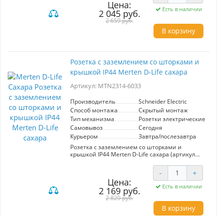
Цена:
шторками, которые предотвращают
Есть в наличии
2 045 руб.
несанкционированный доступ к
электрическим контактам, что особенно важно
2 659 руб.
в семьях с детьми. Высококачественные
В корзину
материалы гарантируют долговечность и
надежность, а современный дизайн в цвете
сахара легко впишется в любой интерьер.
Удобная крышка защищает розетку от пыли и
Розетка с заземлением со шторками и
загрязнений, сохраняя ее эстетичный вид.
крышкой IP44 Merten D-Life сахара
Установка не требует специальных навыков,
что делает процесс простым и быстрым.
Артикул: MTN2314-6033
Обеспечьте безопасность и стиль в своем
пространстве с Merten D-Life.
Производитель
Schneider Electric
Способ монтажа
Скрытый монтаж
Тип механизма
Розетки электрические
Самовывоз
Сегодня
Курьером
Завтра/послезавтра
Розетка с заземлением со шторками и
крышкой IP44 Merten D-Life сахара (артикул
MTN2314-6033) от Schneider Electric —
идеальное решение для обеспечения
-
+
безопасности и комфорта в помещениях с
Цена:
повышенной влажностью. Защита от влаги и
Есть в наличии
2 169 руб.
пыли по стандарту IP44 делает её подходящей
для использования в ванных комнатах, кухнях
2 820 руб.
и на открытых балконах. Шторки
В корзину
обеспечивают дополнительную безопасность,