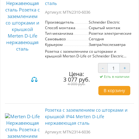
надёжности, что гарантирует долгий срок
сталь
службы. Установка розетки проста и быстра, а
её элегантный дизайн легко вписывается в
Артикул: MTN2310-6036
любое пространство, подчеркивая
эстетическую ценность вашего интерьера.
Производитель
Schneider Electric
Выбирайте Merten D-Life для уверенности в
Способ монтажа
Скрытый монтаж
безопасности и стиле.
Тип механизма
Розетки электрические
Самовывоз
Сегодня
Курьером
Завтра/послезавтра
Розетка с заземлением со шторками и
крышкой Merten D-Life от Schneider Electric
(артикул MTN2310-6036) – это идеальное
решение для современных интерьеров.
-
+
Изготовленная из нержавеющей стали, она не
Цена:
только обеспечивает долговечность и
Есть в наличии
3 077 руб.
стойкость к коррозии, но и придаёт
элегантный вид любому помещению. Шторки
4 000 руб.
защищают от случайного контакта, что делает
В корзину
данную модель безопасной для
использования в домах с детьми. Крышка
предотвращает попадание пыли и грязи,
сохраняя розетку в идеальном состоянии.
Розетка с заземлением со шторками и
Простота установки и совместимость с
крышкой IP44 Merten D-Life
другими элементами серии Merten D-Life
позволяют легко интегрировать её в
нержавеющая сталь
существующие системы. Эта розетка – не
просто элемент электрики, а стильный акцент,
Артикул: MTN2314-6036
который сочетает в себе безопасность,