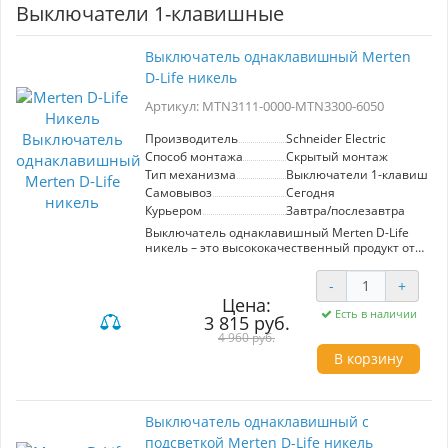
токоведущими частями. - Высокая прочность:
Выключатели 1-клавишные
устойчивость к механическим повреждениям
и воздействию химических веществ. -
Простота установки: подходит для
Выключатель однаклавишный Merten
стандартных монтажных коробок.
Преимущества для пользователя: -
D-Life никель
Обеспечение безопасности в помещениях с
детьми. - Долговечность и надежность в
Артикул: MTN3111-0000-MTN3300-6050
эксплуатации. - Эстетика и современный
дизайн для создания гармоничного
Производитель
Schneider Electric
интерьера.
Способ монтажа
Скрытый монтаж
Тип механизма
Выключатели 1-клавишны
Самовывоз
Сегодня
Курьером
Завтра/послезавтра
Выключатель однаклавишный Merten D-Life
никель – это высококачественный продукт от
известного производителя Schneider Electric.
Артикул MTN3111-0000-MTN3300-6050
-
+
обозначает стильное и современное решение
Цена:
для управления освещением в вашем
Есть в наличии
3 815 руб.
интерьерном пространстве. С механическим
типом управления, данный выключатель
4 960 руб.
обладает одной клавишей, обеспечивая
В корзину
простоту и удобство в использовании.
Элегантный цвет никель добавляет нотку
изысканности, гармонично вписываясь в
любой дизайн, от классического до
Выключатель однаклавишный с
современного. Выключатель Merten D-Life
подсветкой Merten D-Life никель
отличается надежностью и долговечностью,