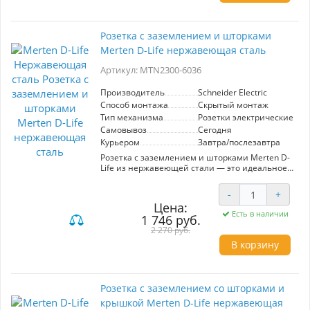
Высококачественные материалы и
тщательная сборка обеспечивают
долговечность и устойчивость к
Розетка с заземлением и шторками
механическим повреждениям. Установка
Merten D-Life нержавеющая сталь
розетки проста и удобна, что позволяет
сэкономить время и усилия. Выбирая Merten
Артикул: MTN2300-6036
D-Life, вы получаете не только
функциональность, но и эстетическую
привлекательность для вашего дома или
Производитель
Schneider Electric
офиса.
Способ монтажа
Скрытый монтаж
Тип механизма
Розетки электрические
Самовывоз
Сегодня
Курьером
Завтра/послезавтра
Розетка с заземлением и шторками Merten D-
Life из нержавеющей стали — это идеальное
сочетание стиля и безопасности.
Производитель Schneider Electric создал эту
-
+
модель с акцентом на долговечность и
Цена:
функциональность. Нержавеющая сталь
Есть в наличии
1 746 руб.
придаёт розетке современный вид и
обеспечивает защиту от коррозии, что делает
2 270 руб.
её подходящей для любых интерьеров,
В корзину
включая кухни и ванные комнаты. Шторки
обеспечивают дополнительную безопасность,
предотвращая случайный контакт с
токоведущими частями, что особенно
Розетка с заземлением со шторками и
актуально в домах с детьми. Модель
крышкой Merten D-Life нержавеющая
соответствует высоким стандартам качества и