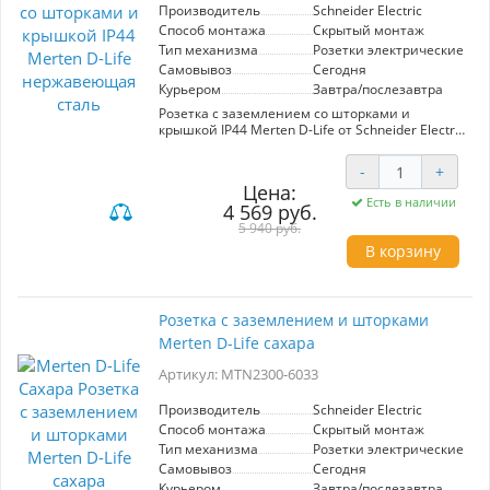
функциональность и эстетическое
Производитель
Schneider Electric
удовольствие.
Способ монтажа
Скрытый монтаж
Тип механизма
Розетки электрические
Самовывоз
Сегодня
Курьером
Завтра/послезавтра
Розетка с заземлением со шторками и
крышкой IP44 Merten D-Life от Schneider Electric
— идеальное решение для безопасного и
эстетичного подключения
-
+
электрооборудования. Изготовленная из
Цена:
нержавеющей стали, она отличается высокой
Есть в наличии
4 569 руб.
устойчивостью к коррозии и механическим
повреждениям, что делает ее подходящей для
5 940 руб.
использования как в помещениях, так и на
В корзину
улице. Класс защиты IP44 обеспечивает
надежную защиту от влаги и пыли, что
особенно важно в условиях повышенной
влажности. Шторки предотвращают
Розетка с заземлением и шторками
случайный доступ к контактам, увеличивая
Merten D-Life сахара
безопасность эксплуатации, особенно в домах
с детьми. Крышка обеспечивает
Артикул: MTN2300-6033
дополнительную защиту, сохраняя розетку
чистой и готовой к использованию в любое
время. Эта розетка не только функциональна,
Производитель
Schneider Electric
но и прекрасно вписывается в современный
Способ монтажа
Скрытый монтаж
интерьер, подчеркивая стиль и качество.
Тип механизма
Розетки электрические
Выбирая Merten D-Life, вы получаете
Самовывоз
Сегодня
надежность, безопасность и элегантный
Курьером
Завтра/послезавтра