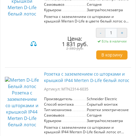
ценит безопасность и стиль.
Самовывоз
Сегодня
Курьером
Завтра/послезавтра
Розетка с заземлением со шторками и
крышкой Merten D-Life в цвете белый лотос от
Schneider Electric – это надежное и стильное
решение для вашего интерьера. Она
-
+
обеспечивает безопасное подключение
Цена:
электроприборов благодаря встроенному
Есть в наличии
1 831 руб.
заземлению и защитным шторкам,
предотвращающим случайный контакт с
2 380 руб.
токоведущими частями. Элегантный дизайн в
В корзину
нежном белом оттенке гармонично
вписывается в различные стили оформления.
Удобная крышка защищает от пыли и
загрязнений, продлевая срок службы
Розетка с заземлением со шторками и
устройства. Установка проста и быстра, что
крышкой IP44 Merten D-Life белый лотос
делает этот продукт идеальным выбором для
современных домов и офисов.
Артикул: MTN2314-6035
Производитель
Schneider Electric
Способ монтажа
Скрытый монтаж
Тип механизма
Розетки электрические
Самовывоз
Сегодня
Курьером
Завтра/послезавтра
Розетка с заземлением со шторками и
крышкой IP44 Merten D-Life белый лотос от