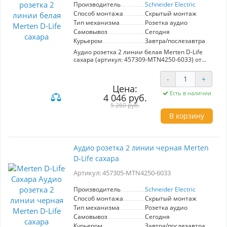
идеальной акустической среды, не жертвуя
Производитель
Schneider Electric
стилем и эстетикой вашего пространства.
Способ монтажа
Скрытый монтаж
Тип механизма
Розетка аудио
Самовывоз
Сегодня
Курьером
Завтра/послезавтра
Аудио розетка 2 линии белая Merten D-Life
сахара (артикул: 457309-MTN4250-6033) от
Schneider Electric — идеальное решение для
организации аудио-систем в вашем доме или
-
+
офисе. Эта розетка, выполненная в стильном
Цена:
цвете сахара, гармонично впишется в любой
Есть в наличии
4 046 руб.
интерьер, благодаря современному дизайну и
высококачественным материалам.
5 260 руб.
Разработанная для подключения
В корзину
аудиооборудования, она поддерживает два
аудиосигнала, обеспечивая чистый звук и
стабильное соединение. Простота установки и
надежность механизма делают ее отличным
Аудио розетка 2 линии черная Merten
выбором для как профессиональных, так и
D-Life сахара
домашних аудиосистем. Выбирая данную
модель, вы сочетаете эстетику,
Артикул: 457305-MTN4250-6033
функциональность и долговечность от
известного производителя, что гарантирует
удовлетворение ваших потребностей в аудио.
Производитель
Schneider Electric
Способ монтажа
Скрытый монтаж
Тип механизма
Розетка аудио
Самовывоз
Сегодня
Курьером
Завтра/послезавтра