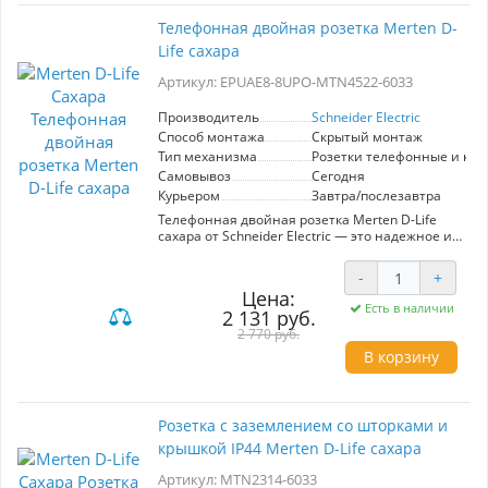
сахара легко впишется в любой интерьер.
Удобная крышка защищает розетку от пыли и
Телефонная двойная розетка Merten D-
загрязнений, сохраняя ее эстетичный вид.
Life сахара
Установка не требует специальных навыков,
что делает процесс простым и быстрым.
Артикул: EPUAE8-8UPO-MTN4522-6033
Обеспечьте безопасность и стиль в своем
пространстве с Merten D-Life.
Производитель
Schneider Electric
Способ монтажа
Скрытый монтаж
Тип механизма
Розетки телефонные и ко
Самовывоз
Сегодня
Курьером
Завтра/послезавтра
Телефонная двойная розетка Merten D-Life
сахара от Schneider Electric — это надежное и
стильное решение для подключения
телефонных линий в вашем доме или офисе.
-
+
Уникальный дизайн в оттенке сахара
Цена:
гармонично вписывается в любой интерьер,
Есть в наличии
2 131 руб.
придавая ему современный вид. Данная
розетка обеспечивает стабильное и
2 770 руб.
качественное соединение, что особенно
В корзину
важно для работы с интернет-телефонией и
другими коммуникационными системами.
Легкость установки и высокая степень
надежности делают этот продукт идеальным
Розетка с заземлением со шторками и
выбором для как профессионалов, так и для
крышкой IP44 Merten D-Life сахара
самостоятельных мастеров. Корпус выполнен
из прочных материалов, что гарантирует
Артикул: MTN2314-6033
долговечность и защиту от повреждений.