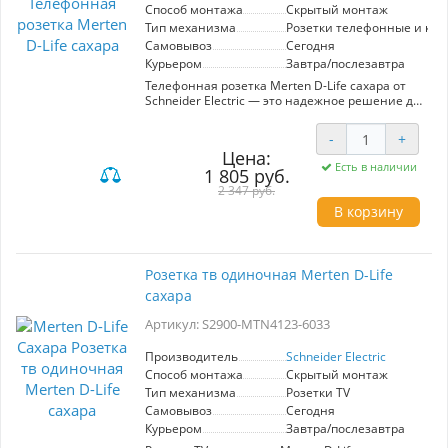
или офиса, создавая комфорт и удобство в
Способ монтажа
Скрытый монтаж
каждом помещении.
Тип механизма
Розетки телефонные и ко
Самовывоз
Сегодня
Курьером
Завтра/послезавтра
Телефонная розетка Merten D-Life сахара от
Schneider Electric — это надежное решение для
подключения телефонной линии в вашем
доме или офисе. Изготавливаясь с учетом
-
+
современных стандартов, она обеспечивает
Цена:
стабильное качество связи и легкость в
Есть в наличии
1 805 руб.
установке. Дизайн в цвете сахара гармонично
вписывается в любой интерьер, создавая
2 347 руб.
эстетичный вид. Розетка совместима с
В корзину
широким спектром телефонных устройств, что
делает её универсальным выбором.
Высококачественные материалы гарантируют
долговечность и устойчивость к
Розетка тв одиночная Merten D-Life
повреждениям. Простота монтажа и замены, а
сахара
также надежная фиксация проводов делают
этот продукт удобным в эксплуатации.
Артикул: S2900-MTN4123-6033
Выбирая Merten D-Life, вы получаете
функциональность и стиль в одном решении.
Производитель
Schneider Electric
Способ монтажа
Скрытый монтаж
Тип механизма
Розетки TV
Самовывоз
Сегодня
Курьером
Завтра/послезавтра