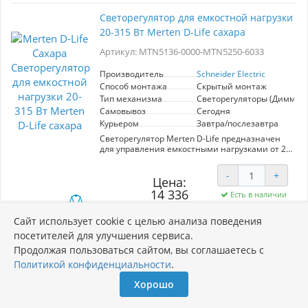
совместим с различными типами ламп,
включая LED и галогенные, что дает
Светорегулятор для емкостной нагрузки
возможность выбора оптимального
20-315 Вт Merten D-Life сахара
освещения. Высокое качество материалов
гарантирует долговечность и надежность в
Артикул: MTN5136-0000-MTN5250-6033
эксплуатации.
Производитель
Schneider Electric
Способ монтажа
Скрытый монтаж
Тип механизма
Светорегуляторы (Диммер
Самовывоз
Сегодня
Курьером
Завтра/послезавтра
Светорегулятор Merten D-Life предназначен
для управления емкостными нагрузками от 20
до 315 Вт. Он обеспечивает плавное
регулирование яркости света, что позволяет
-
+
создать комфортную атмосферу в любом
Цена:
помещении. Элегантный дизайн в цвете
14 336
Есть в наличии
сахара гармонично вписывается в
руб.
современные интерьеры. Устройство
18 637 руб.
Сайт использует cookie с целью анализа поведения
совместимо с различными источниками света,
В корзину
включая светодиоды, что обеспечивает его
посетителей для улучшения сервиса.
универсальность. Простота установки и
Продолжая пользоваться сайтом, вы соглашаетесь с
настройки делает его идеальным выбором для
пользователей, которые ценят качество и
Политикой конфиденциальности
.
Розетка HDMI Merten D-Life сахара
надежность. Merten D-Life — это отличный
способ повысить функциональность вашего
Хорошо
Артикул: MTN4583-0000-MTN4250-6033
освещения.