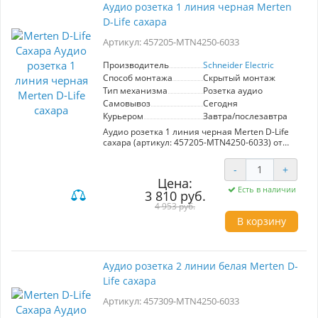
Аудио розетка 1 линия черная Merten
Розетка предназначена для подключения
D-Life сахара
аудиоустройств, гарантируя высокое качество
звука без помех. Линия Merten D-Life
Артикул: 457205-MTN4250-6033
отличается высоким качеством материалов и
долговечностью, что делает это устройство
идеальным выбором для создания
Производитель
Schneider Electric
комфортной обстановки в вашем доме или
Способ монтажа
Скрытый монтаж
офисе. Не упустите возможность обновить
Тип механизма
Розетка аудио
ваше пространство с помощью этой стильной
Самовывоз
Сегодня
и практичной аудио розетки!
Курьером
Завтра/послезавтра
Аудио розетка 1 линия черная Merten D-Life
сахара (артикул: 457205-MTN4250-6033) от
Schneider Electric станет элегантным и
функциональным дополнением вашего
-
+
интерьера. Она предназначена для
Цена:
подключения аудиооборудования, что делает
Есть в наличии
3 810 руб.
её идеальным решением для создания
качественного звукового пространства в доме
4 953 руб.
или офисе. Розетка выполнена в изысканном
В корзину
цвете сахара, который гармонично впишется в
различные стили оформления помещений.
Серия Merten D-Life сочетает современный
дизайн с высокими стандартами качества, что
Аудио розетка 2 линии белая Merten D-
обеспечивает долговечность и надежность в
Life сахара
эксплуатации. Удобная установка и
компактные размеры позволяют легко
Артикул: 457309-MTN4250-6033
интегрировать её в любую обстановку.
Выберите эту аудиорозетку для создания