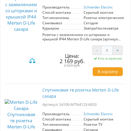
Телефонная двойная розетка Merten D-Life —
это не просто элемент электрооборудования, а
Производитель
Schneider Electric
важная деталь, обеспечивающая комфорт и
Способ монтажа
Скрытый монтаж
функциональность вашего пространства.
Тип механизма
Розетки электрические
Самовывоз
Сегодня
Курьером
Завтра/послезавтра
Розетка с заземлением со шторками и
крышкой IP44 Merten D-Life сахара (артикул
MTN2314-6033) от Schneider Electric —
идеальное решение для обеспечения
-
+
безопасности и комфорта в помещениях с
Цена:
повышенной влажностью. Защита от влаги и
Есть в наличии
2 169 руб.
пыли по стандарту IP44 делает её подходящей
для использования в ванных комнатах, кухнях
2 820 руб.
и на открытых балконах. Шторки
В корзину
обеспечивают дополнительную безопасность,
предотвращая случайное попадание
посторонних предметов. Эстетичный дизайн в
цвете сахара гармонично впишется в любой
Спутниковая тв розетка Merten D-Life
интерьер. Удобная установка и высокое
сахара
качество материалов гарантируют
долговечность и надежность. Выбирая данную
Артикул: S4100-MTN4123-6033
розетку, вы получаете безопасное и стильное
решение для электропроводки в вашем доме.
Производитель
Schneider Electric
Способ монтажа
Скрытый монтаж
Тип механизма
Розетки TV
Самовывоз
Сегодня