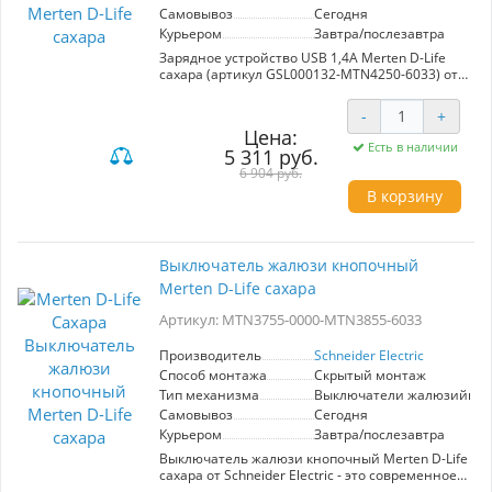
Самовывоз
Сегодня
Курьером
Завтра/послезавтра
Зарядное устройство USB 1,4A Merten D-Life
сахара (артикул GSL000132-MTN4250-6033) от
Schneider Electric — идеальное решение для
современных пользователей, стремящихся к
-
+
эффективности и удобству в повседневной
Цена:
жизни. Устройство оснащено розеткой USB,
Есть в наличии
5 311 руб.
обеспечивающим быструю и надежную
зарядку мобильных устройств с током до 1,4A.
6 904 руб.
Применение механизма в цвете сахара
В корзину
гарантирует гармоничное сочетание с любым
интерьером, придавая ему стильный и
современный вид. Производитель Schneider
Electric известен высоким качеством своей
Выключатель жалюзи кнопочный
продукции, что дополнительно подтверждает
Merten D-Life сахара
долгий срок службы и безопасность
эксплуатации устройства. Зарядное
Артикул: MTN3755-0000-MTN3855-6033
устройство Merten D-Life — это универсальное
и практичное решение для зарядки ваших
гаджетов в домашних условиях или в офисе,
Производитель
Schneider Electric
обеспечивая всестороннюю поддержку жизни
Способ монтажа
Скрытый монтаж
в цифровом формате.
Тип механизма
Выключатели жалюзийны
Самовывоз
Сегодня
Курьером
Завтра/послезавтра
Выключатель жалюзи кнопочный Merten D-Life
сахара от Schneider Electric - это современное и
практичное решение для управления жалюзи