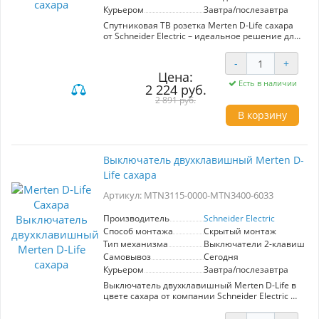
Курьером
Завтра/послезавтра
Спутниковая ТВ розетка Merten D-Life сахара
от Schneider Electric – идеальное решение для
современных домашних и офисных
интерьеров. Модель S4100-MTN4123-6033
-
+
обеспечивает надежное подключение
Цена:
спутникового телевидения, гарантируя
Есть в наличии
2 224 руб.
высокое качество сигнала и стабильную
работу. Элегантный дизайн в цвете сахара
2 891 руб.
позволяет гармонично вписаться в любое
В корзину
пространство, добавляя стиль и
современность. Практическое преимущество
данной розетки – простота установки и
использования, что делает её подходящей как
Выключатель двухклавишный Merten D-
для профессиональных, так и для домашних
Life сахара
монтажей. Высококачественные материалы и
продуманная конструкция обеспечивают
Артикул: MTN3115-0000-MTN3400-6033
долговечность и надежность. Выбор этой
модели – это не только функциональность, но
и эстетика, что делает её отличным выбором
Производитель
Schneider Electric
для тех, кто ценит качество и стиль.
Способ монтажа
Скрытый монтаж
Тип механизма
Выключатели 2-клавишны
Самовывоз
Сегодня
Курьером
Завтра/послезавтра
Выключатель двухклавишный Merten D-Life в
цвете сахара от компании Schneider Electric —
это функциональное и стильное решение для
управления освещением в вашем доме.