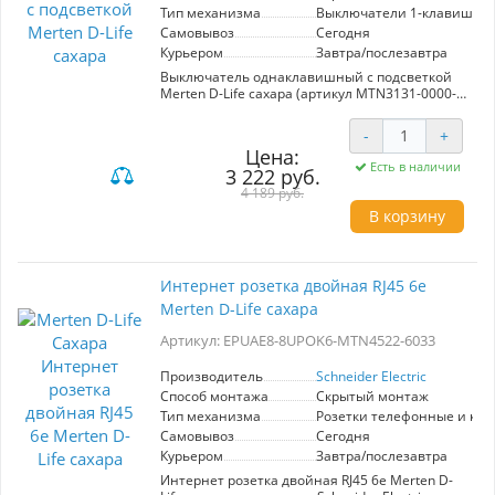
Тип механизма
Выключатели 1-клавишны
Самовывоз
Сегодня
Курьером
Завтра/послезавтра
Выключатель однаклавишный с подсветкой
Merten D-Life сахара (артикул MTN3131-0000-
MTN3320-6033) от производителя Schneider
Electric — это идеальное решение для вашего
-
+
дома или офиса. Выполненный в нежном
Цена:
цвете сахара, данный выключатель легко
Есть в наличии
3 222 руб.
вписывается в любой интерьер, добавляя ему
современный стиль и уют. Благодаря
4 189 руб.
механизму 1-клавишного типа, управление
В корзину
освещением становится простым и
интуитивно понятным.
Поскольку данный выключатель оснащен
Интернет розетка двойная RJ45 6e
подсветкой, вы не потеряете его в темноте,
Merten D-Life сахара
что обеспечивает удобство и безопасность при
использовании в ночное время или в
Артикул: EPUAE8-8UPOK6-MTN4522-6033
условиях недостаточного освещения.
Продукция Merten D-Life сочетает в себе
надежность и элегантный дизайн, что делает
Производитель
Schneider Electric
ее отличным выбором для тех, кто ценит
Способ монтажа
Скрытый монтаж
качество и эстетику. Выберите выключатель,
Тип механизма
Розетки телефонные и ко
который не только функционален, но и
Самовывоз
Сегодня
подчеркивает ваш индивидуальный стиль.
Курьером
Завтра/послезавтра
Интернет розетка двойная RJ45 6e Merten D-