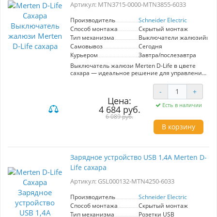
Артикул: MTN3715-0000-MTN3855-6033
качественной сборкой и эстетичным
дизайном, что делает их выбором для
требовательных пользователей. Установите
Производитель
Schneider Electric
этот выключатель для простоты в управлении
Способ монтажа
Скрытый монтаж
и повышения комфорта вашего пространства.
Тип механизма
Выключатели жалюзийны
Самовывоз
Сегодня
Курьером
Завтра/послезавтра
Выключатель жалюзи Merten D-Life в цвете
сахара — идеальное решение для управления
жалюзи и шторами в вашем доме или офисе.
Артикул MTN3715-0000-MTN3855-6033 от
-
+
известного производителя Schneider Electric
Цена:
гарантирует высокое качество и надежность.
Есть в наличии
4 684 руб.
Механизм выключателя предназначен
специально для жёсткого обеспечения
6 089 руб.
удобства в эксплуатации: простота установки и
В корзину
интуитивно понятное управление делают его
идеальным вариантом даже для неопытных
пользователей. Элегантный цвет сахара
добавляет уют и гармонично вписывается в
Зарядное устройство USB 1,4A Merten D-
любой интерьер. Выбирая этот выключатель,
Life сахара
вы получаете не только эффективное решение
для управления освещением, но и стильный
Артикул: GSL000132-MTN4250-6033
элемент декора, который станет частью
вашего пространства. Долговечность и
современный дизайн обеспечат долгие годы
Производитель
Schneider Electric
эксплуатации, сохраняя функциональность и
Способ монтажа
Скрытый монтаж
эстетическую привлекательность.
Тип механизма
Розетки USB