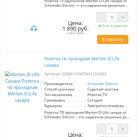
Розетка TV одиночная Merten D-Life сахара от
Schneider Electric — это идеальное решение
для организации современного домашнего
кинотеатра или медиацентра. Элегантный
-
+
дизайн в цвете сахара гармонично впишется
Цена:
в любой интерьер, придавая ему стильный и
Есть в наличии
1 890 руб.
завершенный вид. Розетка обеспечивает
надежное подключение телевизоров,
2 457 руб.
медиаплееров и других устройств,
В корзину
обеспечивая стабильный сигнал и высокое
качество изображения. Легкость установки и
совместимость с другими элементами серии
Merten D-Life делают ее удобной для
Розетка тв проходная Merten D-Life
использования в различных условиях.
сахара
Выбирая эту розетку, вы получаете не только
функциональность, но и эстетическую
Артикул: S2900-10-MTN4123-6033
ценность для вашего пространства.
Производитель
Schneider Electric
Способ монтажа
Скрытый монтаж
Тип механизма
Розетки TV
Самовывоз
Сегодня
Курьером
Завтра/послезавтра
Розетка ТВ проходная Merten D-Life сахара от
Schneider Electric – это надежное решение для
подключения телевизионного оборудования.
Артикул S2900-10-MTN4123-6033. Имеет
-
+
стильный дизайн в цвете сахара, который
Цена:
гармонично вписывается в любой интерьер.