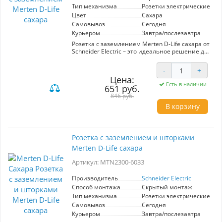
Тип механизма
Розетки электрические
Цвет
Сахара
Самовывоз
Сегодня
Курьером
Завтра/послезавтра
Розетка с заземлением Merten D-Life сахара от
Schneider Electric – это идеальное решение для
обеспечения безопасности и комфорта в
вашем доме или офисе. Модель MTN2301-6033
-
+
выполнена в стильном дизайне, который
Цена:
гармонично впишется в любой интерьер.
Есть в наличии
651 руб.
Главное преимущество этой розетки –
надежная защита от короткого замыкания
846 руб.
благодаря встроенному заземлению, что
В корзину
делает её особенно актуальной для
использования в помещениях с высокой
влажностью. Высококачественные материалы
гарантируют долговечность и устойчивость к
Розетка с заземлением и шторками
механическим повреждениям. Установка
Merten D-Life сахара
розетки проста и не требует специальных
навыков, что позволяет значительно
Артикул: MTN2300-6033
сэкономить время и средства на монтаж.
Совместимость с различными типами
электрических приборов и современная
Производитель
Schneider Electric
эстетика делают Merten D-Life универсальным
Способ монтажа
Скрытый монтаж
выбором для любого пространства.
Тип механизма
Розетки электрические
Самовывоз
Сегодня
Курьером
Завтра/послезавтра