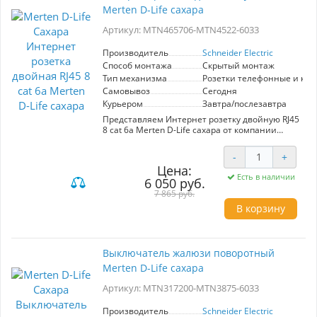
Merten D-Life сахара
розетку, вы получаете сочетание
функциональности и стиля.
Артикул: MTN465706-MTN4522-6033
Производитель
Schneider Electric
Способ монтажа
Скрытый монтаж
Тип механизма
Розетки телефонные и ко
Самовывоз
Сегодня
Курьером
Завтра/послезавтра
Представляем Интернет розетку двойную RJ45
8 cat 6a Merten D-Life сахара от компании
Schneider Electric, артикул MTN465706-
MTN4522-6033. Эта розетка идеально подходит
-
+
для организации надежного и
Цена:
высокоскоростного сетевого подключения.
Есть в наличии
6 050 руб.
Модель выполнена в элегантном цвете
сахара, что позволяет легко вписать ее в
7 865 руб.
любой интерьер.
В корзину
Тип механизма подразумевает использование
как телефонных, так и компьютерных
соединений, что делает продукт
Выключатель жалюзи поворотный
многофункциональным. Стандарты cat 6a
Merten D-Life сахара
гарантируют отсутствие помех и высокую
скорость передачи данных, что особенно
Артикул: MTN317200-MTN3875-6033
важно для современных домашних и офисных
сетей. Установив эту розетку, вы обеспечите
стабильное подключение для всех ваших
Производитель
Schneider Electric