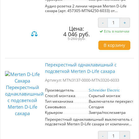
Аудио розетка 2 линии черная Merten D-Life
сахара (арт. 457305-MTN4250-6033) от
Schneider Electric – идеальное решение для
интеграции аудиосистем в вашем доме или
-
+
офисе. Этот продукт выполнен в элегантном
Цена:
цвете сахара, что делает его стильным
Есть в наличии
4 046 руб.
дополнением к любому интерьеру. Розетка
предназначена для подключения
5 260 руб.
аудиоустройств, обеспечивая качественное
В корзину
воспроизведение звука. Механизм разработан
с акцентом на удобство использования и
надежность, что гарантирует долговечность в
эксплуатации. Простая установка и
Перекрестный однаклавишный с
совместимость с другими изделиями Merten
подсветкой Merten D-Life сахара
D-Life делают эту розетку универсальным
выбором для любителей качественного звука.
Артикул: MTN3137-0000-MTN3320-6033
Выбирайте стиль и функциональность с аудио
розеткой Merten!
Производитель
Schneider Electric
Способ монтажа
Скрытый монтаж
Тип механизма
Выключатели перекрестн
Самовывоз
Сегодня
Курьером
Завтра/послезавтра
Перекрестный однаклавишный выключатель с
подсветкой Merten D-Life сахара от компании
Schneider Electric — это идеальное решение
для современных интерьеров. Артикул
-
+
MTN3137-0000-MTN3320-6033 гарантирует