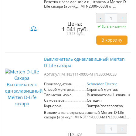
Розетка с заземлением и шторками Merten D-
Life сахара (артикул MTN2300-6033) от
Schneider Electric – это надежное и стильное
решение для вашего дома или офиса.
-
+
Изготовленная из высококачественных
Цена:
материалов, она обеспечивает безопасность
Есть в наличии
1 041 руб.
эксплуатации благодаря наличию шторок,
которые предотвращают случайное попадание
1 353 руб.
посторонних предметов. Эта модель
В корзину
отличается современным дизайном и
гармонично вписывается в любой интерьер.
Удобное расположение контактов и прочная
конструкция делают установку и
Выключатель однаклавишный Merten
использование простыми и безопасными.
D-Life сахара
Розетка подходит для любых стандартных
электроприборов и обеспечивает надежное
Артикул: MTN3111-0000-MTN3300-6033
заземление, что особенно важно для защиты
от короткого замыкания и перегрузок.
Выберите Merten D-Life для сочетания
Производитель
Schneider Electric
функциональности и эстетики в вашем
Способ монтажа
Скрытый монтаж
пространстве.
Тип механизма
Выключатели 1-клавишны
Самовывоз
Сегодня
Курьером
Завтра/послезавтра
Выключатель однаклавишный Merten D-Life
сахара (артикул: MTN3111-0000-MTN3300-6033)
от компании Schneider Electric – это стильное и
практичное решение для управления
-
+
электроэнергией в вашем доме или офисе. Он
Цена:
выполнен в изящном цвете сахара, что