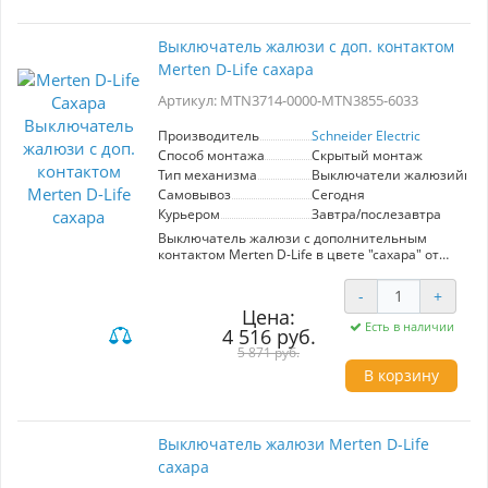
категории 6a. Механизм выполнен в стильном
и современном дизайне, который гармонично
впишется в любой интерьер. Цвет сахара
Выключатель жалюзи с доп. контактом
придаёт устройству легкость и невидимость
Merten D-Life сахара
на стене, а прочные материалы гарантируют
долговечность и надежность в эксплуатации.
Артикул: MTN3714-0000-MTN3855-6033
Выбирайте Merten D-Life для создания
комфортного и высокотехнологичного
пространства без компромиссов в качестве.
Производитель
Schneider Electric
Способ монтажа
Скрытый монтаж
Тип механизма
Выключатели жалюзийны
Самовывоз
Сегодня
Курьером
Завтра/послезавтра
Выключатель жалюзи с дополнительным
контактом Merten D-Life в цвете "сахара" от
Schneider Electric — это идеальное решение
для управления электрическими жалюзи.
-
+
Артикул MTN3714-0000-MTN3855-6033
Цена:
обеспечивает надежность и долговечность в
Есть в наличии
4 516 руб.
использовании. Выключатели жалюзийные
предоставляют удобство в эксплуатации,
5 871 руб.
позволяя легко регулировать уровень
В корзину
освещения и защиту от солнца в помещении.
Элегантный цвет "сахара" обеспечивает
гармоничное сочетание с разнообразными
интерьерными стилями, делая его
Выключатель жалюзи Merten D-Life
незаменимым элементом в любом
сахара
современном доме или офисе. Продукты
Merten D-Life отличаются высокой