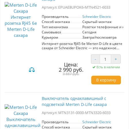
темное время суток, повышая уровень
Артикул: EPUAE8UPOK6-MTN4521-6033
комфорта. Выбирая этот переключатель, вы
получаете не только умное, но и эстетически
привлекательное решение для вашего дома
Производитель
Schneider Electric
или офиса.
Способ монтажа
Скрытый монтаж
Тип механизма
Розетки телефонные и ко
Самовывоз
Сегодня
Курьером
Завтра/послезавтра
Интернет-розетка RJ45 6e Merten D-Life в цвете
сахара от Schneider Electric — это надежное
решение для организации сетевого
подключения в вашем доме или офисе.
-
+
Артикул EPUAE8UPOK6-MTN4521-6033
Цена:
гарантирует высокое качество и
Есть в наличии
2 990 руб.
долговечность этого продукта. Розетка
предназначена для телефонных и
3 887 руб.
компьютерных соединений, позволяя
В корзину
обеспечить стабильное и быстрое интернет-
соединение. Элегантный цвет сахара легко
впишется в любой интерьер, добавляя
эстетическую привлекательность.
Выключатель однаклавишный с
Использование данного устройства
подсветкой Merten D-Life сахара
значительно упрощает процесс подключения
оборудования, обеспечивая удобный доступ к
Артикул: MTN3131-0000-MTN3320-6033
интернету и другим сетевым ресурсам. Данная
розетка соответствует высоким стандартам,
что делает ее отличным выбором для
Производитель
Schneider Electric
профессионалов и домашних пользователей.
Способ монтажа
Скрытый монтаж