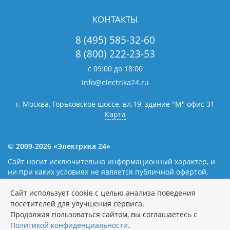
КОНТАКТЫ
8 (495) 585-32-60
8 (800) 222-23-53
с 09:00 до 18:00
info@electrika24.ru
г. Москва, Горьковское шоссе, вл.19,
здание "М" офис 31
Карта
© 2009-2026 «Электрика 24»
Сайт носит исключительно информационный характер, и
ни при каких условиях не является публичной офертой,
определяемой положениями статьи 437(2) Гражданского
кодекса Российской Федерации. Наличие и цены уточняйте
Сайт использует cookie с целью анализа поведения
у наших операторов.
Политика обработки персональных
посетителей для улучшения сервиса.
данных
Продолжая пользоваться сайтом, вы соглашаетесь с
Политикой конфиденциальности
.