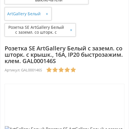
ArtGallery Белый
×
Розетка SE ArtGallery Белый
×
с заземл. со шторк. с
крышк., 16А, IP20
быстрозажим. клем.
GAL000146S
Розетка SE ArtGallery Белый с заземл. со
шторк. с крышк., 16А, IP20 быстрозажим.
клем. GAL000146S
Артикул: GAL000146S