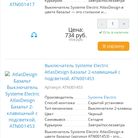
Курьером
Завтра/послезавтра
Выключатель Systeme Electric AtlasDesign в
цвете базальт — это стильное и
функциональное решение для современных
интерьеров. Модель ATN001417 оснащена
-
+
двумя кнопками с самовозвратом, что
Цена:
обеспечивает удобное управление
Есть в наличии
734 руб.
освещением. Благодаря кнопочным
механизму, вы получите мгновенный отклик и
954 руб.
простоту в использовании. Цвет базальт
В корзину
максимально гармонично впишется в любое
оформление, от классики до минимализма.
Высококачественные материалы гарантируют
долговечность и надежность при
Выключатель Systeme Electric
эксплуатации, а также добавляют
AtlasDesign Базальт 2-клавишный с
эстетическую привлекательность. Выбор этого
выключателя — это сочетание элегантного
подсветкой, ATN001453
дизайна и практичности, что делает его
идеальным элементом для вашего дома или
Артикул: ATN001453
офиса. Простой в установке и использовании,
он подойдет как для новых электрических
Производитель
Systeme Electric
систем, так и для замены старых устройств.
Способ монтажа
Скрытой установки
Тип механизма
Выключатели 2-клавишны
Цвет
Черный
Самовывоз
Сегодня
Курьером
Завтра/послезавтра
Выключатель Systeme Electric AtlasDesign в
цвете базальт (артикул ATN001453) – это