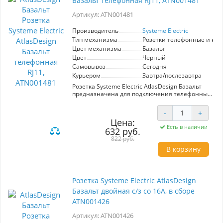
Базальт телефонная RJ11, ATN001481
подключение для электрооборудования и
удобство в использовании.
Артикул: ATN001481
Производитель
Systeme Electric
Тип механизма
Розетки телефонные и ко
Цвет механизма
Базальт
Цвет
Черный
Самовывоз
Сегодня
Курьером
Завтра/послезавтра
Розетка Systeme Electric AtlasDesign Базальт
предназначена для подключения телефонных
устройств через стандартный разъём RJ11.
Элегантный цвет базальт вписывается в
-
+
современные интерьеры, а высокое качество
Цена:
материалов гарантирует долговечность и
Есть в наличии
632 руб.
надёжность использования. Идеально
подходит для офисов и жилых помещений.
822 руб.
В корзину
Розетка Systeme Electric AtlasDesign
Базальт двойная с/з со 16А, в сборе
ATN001426
Артикул: ATN001426