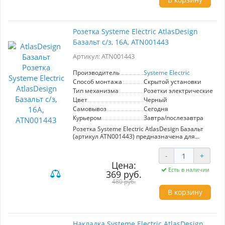
Розетка Systeme Electric AtlasDesign
Базальт с/з, 16А, ATN001443
Артикул: ATN001443
Производитель
Systeme Electric
Способ монтажа
Скрытой установки
Тип механизма
Розетки электрические
Цвет
Черный
Самовывоз
Сегодня
Курьером
Завтра/послезавтра
Розетка Systeme Electric AtlasDesign Базальт
(артикул ATN001443) предназначена для
установки в жилых и коммерческих
помещениях. Обеспечивает надежное
-
+
подключение с максимальной нагрузкой 16А.
Цена:
Стильный цвет базальт гармонично
Есть в наличии
369 руб.
вписывается в любой интерьер.
Изготавливается из качественных
480 руб.
материалов, что гарантирует долгий срок
В корзину
службы и безопасность эксплуатации.
Идеальный выбор для пользователей,
ценящих функциональность и элегантный
дизайн.
Накладка Systeme Electric AtlasDesign