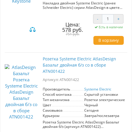
Накладка двойная Systeme Electric (ранее
Schneider Electric) серии AtlasDesign в цвете
базальт предназначена для последующей
сборки с модулями типа Keystone. Решение
-
+
для ценителей матовых поверхностей в
Цена:
интерьере, к которым приятно прикоснуться.
Есть в наличии
578 руб.
Лицевые детали из качественного ABS-
пластика, устойчивого к царапинам и УФ-
751 руб.
излучению.
В корзину
Розетка Systeme Electric AtlasDesign
Базальт двойная б/з со в сборе
ATN001422
Артикул: ATN001422
Производитель
Systeme Electric
Способ монтажа
Скрытой установки
Тип механизма
Розетки электрические
Цвет
Черный
Самовывоз
Сегодня
Курьером
Завтра/послезавтра
Розетка Systeme Electric AtlasDesign Базальт
двойная б/з (артикул ATN001422)
обеспечивает надежное и безопасное