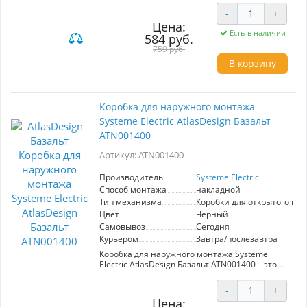
подключение электрических приборов.
-
+
Элегантный базальтовый цвет гармонично
Цена:
впишется в любой интерьер, а качественный
Есть в наличии
584 руб.
механизм гарантирует долговечность и
стабильную работу. Идеальное решение для
759 руб.
современных жилых и офисных пространств.
В корзину
Коробка для наружного монтажа
Systeme Electric AtlasDesign Базальт
ATN001400
Артикул: ATN001400
Производитель
Systeme Electric
Способ монтажа
накладной
Тип механизма
Коробки для открытого мо
Цвет
Черный
Самовывоз
Сегодня
Курьером
Завтра/послезавтра
Коробка для наружного монтажа Systeme
Electric AtlasDesign Базальт ATN001400 – это
идеальное решение для установки различных
функциональных элементов на стену.
-
+
Выполненная в стильном цвете базальт,
Цена:
коробка подходит для открытого монтажа и