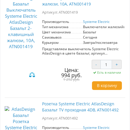
монтажной коробке, упрощая процесс
жалюзи, 10А, ATN001419
установки. Этот переключатель станет
отличным дополнением интерьера, придавая
Артикул: ATN001419
ему современный вид.
Производитель
Systeme Electric
Тип механизма
Выключатели жалюзийны
Цвет механизма
Базальт
Самовывоз
Сегодня
Курьером
Завтра/послезавтра
Представляем выключатель Systeme Electric
AtlasDesign в цвете базальт, артикул
ATN001419. Этот 2-клавишный жалюзиный
выключатель предназначен для управления
-
+
освещением в жилых и офисных помещениях.
Цена:
Механизм обладает высокой надежностью и
Есть в наличии
994 руб.
простотой в эксплуатации, обеспечивая
комфортное использование электрических
1 292 руб.
цепей до 10А. Эстетически привлекательный
В корзину
цвет базальт гармонично впишется в любой
интерьер и станет стильным акцентом в
оформлении. Выключатель изготавливается
производителем Systeme Electric, который
Розетка Systeme Electric AtlasDesign
известен высоким качеством своей
Базальт TV проходная 4DB, ATN001492
продукции. Выбор данного выключателя
гарантирует надежную работу и современный
Артикул: ATN001492
внешний вид, что делает его идеальным
решением для вашей электрической системы.
Производитель
Systeme Electric