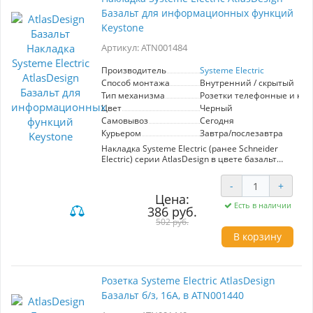
Базальт для информационных функций
Keystone
Артикул: ATN001484
Производитель
Systeme Electric
Способ монтажа
Внутренний / скрытый
Тип механизма
Розетки телефонные и ко
Цвет
Черный
Самовывоз
Сегодня
Курьером
Завтра/послезавтра
Накладка Systeme Electric (ранее Schneider
Electric) серии AtlasDesign в цвете базальт
предназначена для последующей сборки с
модулями типа Keystone. Решение для
-
+
ценителей матовых поверхностей в
Цена:
интерьере, к которым приятно прикоснуться.
Есть в наличии
386 руб.
Лицевые детали из качественного ABS-
пластика, устойчивого к царапинам и УФ-
502 руб.
излучению.
В корзину
Розетка Systeme Electric AtlasDesign
Базальт б/з, 16А, в ATN001440