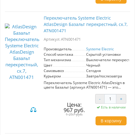
Переключатель Systeme Electric
AtlasDesign Базальт перекрестный, сх.7,
ATN001471
Артикул: ATN001471
Производитель
Systeme Electric
Способ монтажа
Скрытой установки
Тип механизма
Выключатели перекрестн
Цвет
Черный
Самовывоз
Сегодня
Курьером
Завтра/послезавтра
Переключатель Systeme Electric AtlasDesign в
цвете Базальт (артикул ATN001471) — это
надежное решение для управления
освещением. Данный 1-клавишный
-
+
перекрестный механизм предназначен для
Цена:
работы в сетях напряжением 250 В и силе тока
Есть в наличии
967 руб.
10 А, что делает его универсальным выбором
для различного рода помещений.
1 257 руб.
Особенностью переключателя является
В корзину
возможность управления одним источником
света с двух точек, что обеспечивает удобство
и функциональность. Лицевые детали