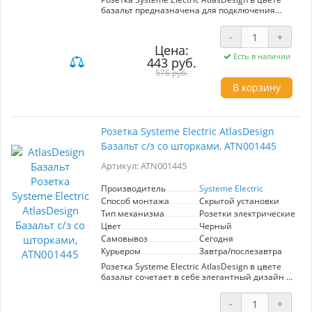
базальт предназначена для подключения
телевизионных устройств. Элегантный и
современный дизайн гармонично впишется в
-
+
любой интерьер. Высококачественные
Цена:
материалы гарантируют долговечность и
Есть в наличии
443 руб.
надежность работы. Установка проста и не
требует специальных навыков. Идеальный
576 руб.
выбор для создания комфортного домашнего
В корзину
кинотеатра.
Розетка Systeme Electric AtlasDesign
Базальт с/з со шторками, ATN001445
Артикул: ATN001445
Производитель
Systeme Electric
Способ монтажа
Скрытой установки
Тип механизма
Розетки электрические
Цвет
Черный
Самовывоз
Сегодня
Курьером
Завтра/послезавтра
Розетка Systeme Electric AtlasDesign в цвете
базальт сочетает в себе элегантный дизайн и
надежность. Оснащенная шторками для
дополнительной безопасности, она идеально
-
+
подходит для современных интерьеров.