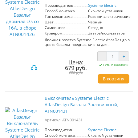
Производитель
Systeme Electric
Способ монтажа
Скрытой установки
Тип механизма
Розетки электрические
Цвет
Черный
Самовывоз
Сегодня
Курьером
Завтра/послезавтра
Двойная розетка Systeme Electric AtlasDesign в
цвете базальт предназначена для
подключения электрических устройств с
максимальным током 16А. Идеальна для
-
+
современных интерьеров, сочетает в себе
Цена:
стильный дизайн и высокую
Есть в наличии
679 руб.
функциональность. Подходит для
использования в жилых и офисных
883 руб.
помещениях.
В корзину
Выключатель Systeme Electric
AtlasDesign Базальт 3-клавишный,
ATN001431
Артикул: ATN001431
Производитель
Systeme Electric
Способ монтажа
Скрытой установки