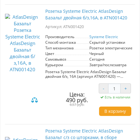
долговечность и привлекательный внешний
вид. В комплект входит рамка того же цвета,
Розетка Systeme Electric AtlasDesign
что позволяет легко установить выключатель,
Базальт двойная б/з,16А, в ATN001420
создавая гармоничный интерьер. Усиленные
монтажные лапки обеспечивают надежную
Артикул: ATN001420
фиксацию механизма в установочной коробке,
что упрощает процесс монтажа и повышает
общую надежность. Выбор выключателя
Производитель
Systeme Electric
AtlasDesign – это гарантия качества и эстетики
Способ монтажа
Скрытой установки
вашего пространства.
Тип механизма
Розетки электрические
Цвет
Черный
Самовывоз
Сегодня
Курьером
Завтра/послезавтра
Розетка Systeme Electric AtlasDesign Базальт
двойная б/з, 16А (артикул ATN001420) —
идеальное решение для надежного
подключения электрических приборов.
-
+
Стильный базальтовый цвет гармонично
Цена:
впишется в любой интерьер, а
Есть в наличии
490 руб.
высококачественные материалы
обеспечивают долговечность и безопасность
637 руб.
эксплуатации. Двойная конфигурация
В корзину
позволяет экономить место и удобно
подключать несколько устройств
одновременно.
Розетка Systeme Electric AtlasDesign
Базальт с/з со шторками, в сборе