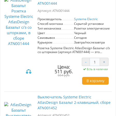
ATN001444
Артикул: ATN001444
Производитель
Systeme Electric
Способ монтажа
Скрытой установки
Тип механизма
Розетки электрические
Цвет
Черный
Самовывоз
Сегодня
Курьером
Завтра/послезавтра
Розетка Systeme Electric AtlasDesign Базальт с/з
со шторками (артикул ATN001444) — это
надежное и стильное решение для вашего
интерьера. Обеспечивая защиту от
-
+
случайного контакта, встроенные шторки
Цена:
гарантируют безопасность для детей.
Есть в наличии
511 руб.
Элегантный базальтовый цвет легко
вписывается в любой дизайн, делая розетку
664 руб.
не только функциональным, но и
В корзину
эстетическим элементом помещения.
Идеально подходит для установки в жилых и
офисных пространствах, где важны как
безопасность, так и современный внешний
Выключатель Systeme Electric
вид.
AtlasDesign Базальт 2-клавишный, сборе
ATN001452
Артикул: ATN001452