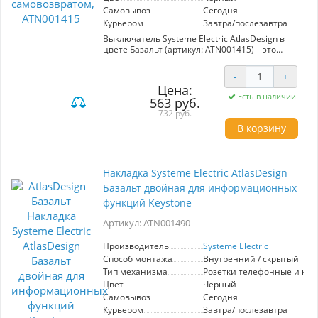
Самовывоз
Сегодня
Курьером
Завтра/послезавтра
Выключатель Systeme Electric AtlasDesign в
цвете Базальт (артикул: ATN001415) – это
надежное решение для управления
электрическими сетями с напряжением 250 В
-
+
и током до 10 А. Этот 1-клавишный механизм с
Цена:
самовозвратом сочетает в себе
Есть в наличии
563 руб.
функциональность и стильный дизайн, что
делает его идеальным выбором для
732 руб.
современных интерьеров. Лицевые детали
В корзину
выполнены из прочного ABS-пластика, что
обеспечивает устойчивость к царапинам и УФ-
излучению, гарантируя долговечность
устройства. Усиленные монтажные лапки
Накладка Systeme Electric AtlasDesign
обеспечивают надежную фиксацию в
Базальт двойная для информационных
монтажной коробке, что упрощает установку.
Производитель Systeme Electric (ранее
функций Keystone
Schneider Electric) известен высоким качеством
своей продукции, что делает этот
Артикул: ATN001490
выключатель не только практичным, но и
эстетически привлекательным элементом
Производитель
Systeme Electric
вашего дома или офиса.
Способ монтажа
Внутренний / скрытый
Тип механизма
Розетки телефонные и ко
Цвет
Черный
Самовывоз
Сегодня
Курьером
Завтра/послезавтра