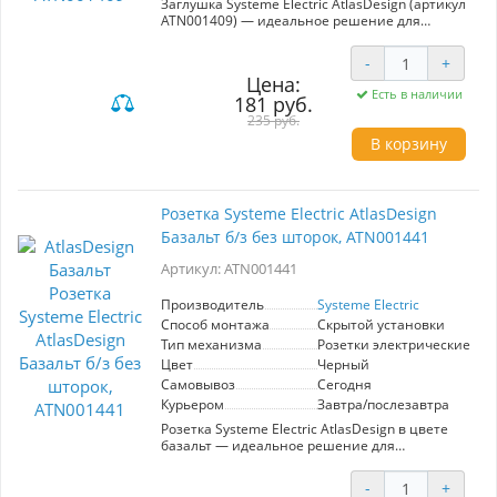
Заглушка Systeme Electric AtlasDesign (артикул
ATN001409) — идеальное решение для
завершения интерьеров с учетом стиля и
функциональности. Эта накладка в цвете
-
+
БАЗАЛЬТ предназначена для закрытия
Цена:
отверстий в стенах, обеспечивая эстетичный
Есть в наличии
181 руб.
вид в процессе косметического ремонта.
Изготовленная из высококачественного ABS-
235 руб.
пластика, она устойчиво противостоит
В корзину
царапинам и УФ-излучению, гарантируя
долговечность и сохранение первоначального
внешнего вида. Заглушка не требует суппорта
и легко устанавливается, что делает её
Розетка Systeme Electric AtlasDesign
отличным выбором для любой комнаты.
Базальт б/з без шторок, ATN001441
Производитель Systeme Electric, известный
своим качеством и надежностью, предлагает
Артикул: ATN001441
изделие, которое не только скрывает
монтажные коробки, но и гармонично
вписывается в интерьер, подчеркивая его
Производитель
Systeme Electric
современный дизайн.
Способ монтажа
Скрытой установки
Тип механизма
Розетки электрические
Цвет
Черный
Самовывоз
Сегодня
Курьером
Завтра/послезавтра
Розетка Systeme Electric AtlasDesign в цвете
базальт — идеальное решение для
современных интерьеров. Обеспечивает
надежное подключение электрических
-
+
устройств без шторок, что упрощает