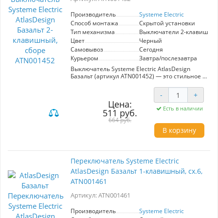
Производитель
Systeme Electric
Способ монтажа
Скрытой установки
Тип механизма
Выключатели 2-клавишны
Цвет
Черный
Самовывоз
Сегодня
Курьером
Завтра/послезавтра
Выключатель Systeme Electric AtlasDesign
Базальт (артикул ATN001452) — это стильное и
функциональное решение для управления
освещением в вашем доме или офисе.
-
+
Двухклавишный механизм позволяет удобно
Цена:
управлять двумя источниками света с одной
Есть в наличии
511 руб.
точки, что значительно повышает комфорт
эксплуатации. Выполненный в современном
664 руб.
цвете базальт, выключатель гармонично
В корзину
впишется в любой интерьер.
Лицевые детали изготовлены из
качественного ABS-пластика,
Переключатель Systeme Electric
обеспечивающего стойкость к царапинам и
AtlasDesign Базальт 1-клавишный, сх.6,
УФ-излучению, что гарантирует долговечность
и привлекательный внешний вид даже при
ATN001461
длительной эксплуатации. Выключатель
комплектуется рамкой того же цвета, что
Артикул: ATN001461
упрощает установку и добавляет эстетики.
Производитель
Systeme Electric
Усиленные прямые монтажные лапки