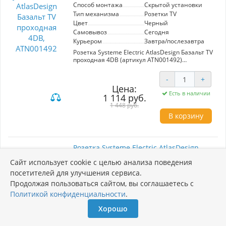
Способ монтажа
Скрытой установки
Тип механизма
Розетки TV
Цвет
Черный
Самовывоз
Сегодня
Курьером
Завтра/послезавтра
Розетка Systeme Electric AtlasDesign Базальт TV
проходная 4DB (артикул ATN001492)
предназначена для подключения телевизоров
и других аудиовизуальных устройств.
-
+
Изготавливается в стильном цвете базальт,
Цена:
гармонично вписывающемся в современный
Есть в наличии
1 114 руб.
интерьер. Преимущества: простота установки,
надежность в эксплуатации и эстетичный
1 448 руб.
внешний вид. Подходит для использования в
В корзину
жилых и офисных помещениях.
Розетка Systeme Electric AtlasDesign
Базальт компьютерная RJ45, кат.5E
Сайт использует cookie с целью анализа поведения
ATN001483
посетителей для улучшения сервиса.
Продолжая пользоваться сайтом, вы соглашаетесь с
Артикул: ATN001483
Политикой конфиденциальности
.
Производитель
Systeme Electric
Хорошо
Тип механизма
Розетки телефонные и ко
Цвет механизма
Базальт