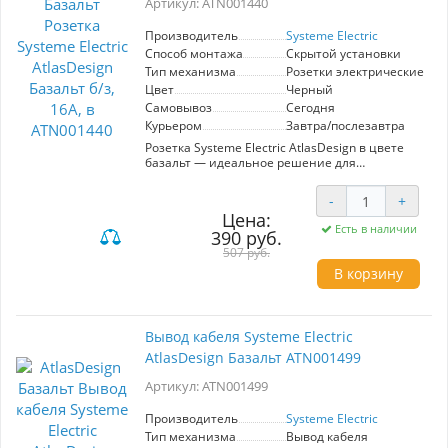
Артикул: ATN001440
Производитель
Systeme Electric
Способ монтажа
Скрытой установки
Тип механизма
Розетки электрические
Цвет
Черный
Самовывоз
Сегодня
Курьером
Завтра/послезавтра
Розетка Systeme Electric AtlasDesign в цвете
базальт — идеальное решение для
современных интерьеров. С максимальной
нагрузкой в 16А, она обеспечивает надежное
-
+
подключение электрических приборов в
Цена:
бытовых и офисных условиях. Элегантный
Есть в наличии
390 руб.
цвет и стильный дизайн гармонично
вписываются в любые пространства,
507 руб.
подчеркивая их эстетическую ценность.
В корзину
Розетка идеально подходит для установки в
гостиных, кухнях и рабочих кабинетах,
обеспечивая удобный доступ к электричеству.
Используйте её для подключения
Вывод кабеля Systeme Electric
телевизоров, компьютеров и других бытовых
AtlasDesign Базальт ATN001499
устройств, уверенно полагаясь на высокое
качество от производителя Systeme Electric.
Артикул: ATN001499
Производитель
Systeme Electric
Тип механизма
Вывод кабеля