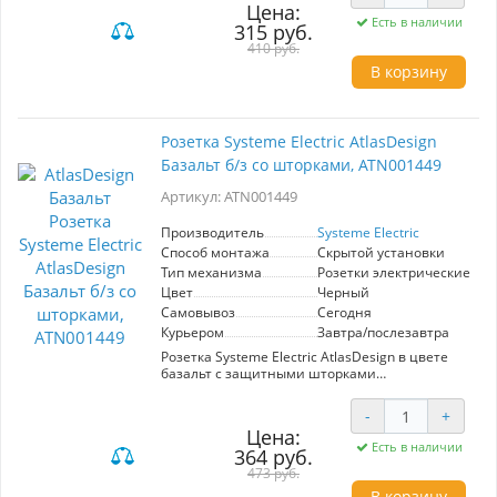
Цена:
использование. Высококачественные
Есть в наличии
315 руб.
материалы гарантируют долговечность и
безопасность. Стильный дизайн гармонично
410 руб.
впишется в любой интерьер, подчеркивая его
В корзину
элегантность.
Розетка Systeme Electric AtlasDesign
Базальт б/з со шторками, ATN001449
Артикул: ATN001449
Производитель
Systeme Electric
Способ монтажа
Скрытой установки
Тип механизма
Розетки электрические
Цвет
Черный
Самовывоз
Сегодня
Курьером
Завтра/послезавтра
Розетка Systeme Electric AtlasDesign в цвете
базальт с защитными шторками
предназначена для безопасного подключения
электрических приборов. Эстетичный дизайн
-
+
сочетается с высокой надежностью. Идеально
Цена:
подходит для современных интерьеров.
Есть в наличии
364 руб.
473 руб.
В корзину