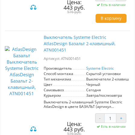
Цена:
Высококачественные материалы и
Есть в наличии
443 руб.
продуманный механизм обеспечивают
долговечность и простоту в использовании,
576 руб.
что делает её отличным выбором для вашего
В корзину
дома или офиса.
Выключатель Systeme Electric
AtlasDesign Базальт 2-клавишный,
ATN001451
Артикул: ATN001451
Производитель
Systeme Electric
Способ монтажа
Скрытой установки
Тип механизма
Выключатели 2-клавишны
Цвет
Черный
Самовывоз
Сегодня
Курьером
Завтра/послезавтра
Выключатель 2-клавишный Systeme Electric
AtlasDesign в цвете БАЗАЛЬТ (артикул
ATN001451) представляет собой надежное и
современное решение для управления
-
+
освещением. Этот механизм предназначен
Цена:
для работы в электрических сетях с
Есть в наличии
443 руб.
напряжением 250 В и током до 10 А, что
обеспечивает его универсальность и
576 руб.