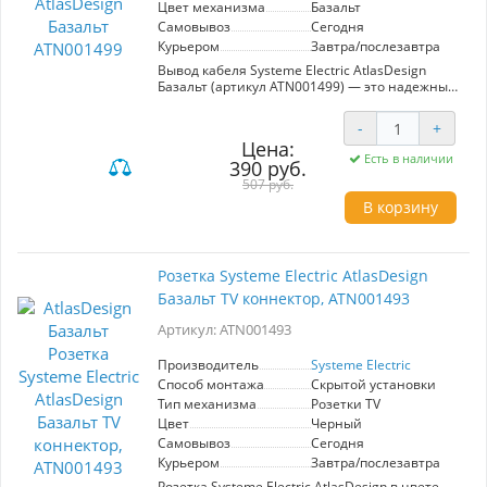
Цвет механизма
Базальт
Самовывоз
Сегодня
Курьером
Завтра/послезавтра
Вывод кабеля Systeme Electric AtlasDesign
Базальт (артикул ATN001499) — это надежный
элемент для электромонтажных работ,
разработанный с учетом современных
-
+
стандартов качества. Изготавливается из
Цена:
прочного ABS-пластика, этот механический
Есть в наличии
390 руб.
вывод обладает высокой устойчивостью к
царапинам и УФ-излучению, что гарантирует
507 руб.
его долговечность и сохранение
В корзину
первоначального внешнего вида. Лицевые
детали выполнены в стильном цвете
«Базальт», который легко вписывается в
различные интерьеры. Усиленные прямые
Розетка Systeme Electric AtlasDesign
монтажные лапки обеспечивают надежную
Базальт TV коннектор, ATN001493
фиксацию в монтажной коробке, что упрощает
установку и повышает безопасность
Артикул: ATN001493
эксплуатации. Механизм идеально подходит
для использования в жилых и коммерческих
помещениях, сочетая в себе
Производитель
Systeme Electric
функциональность, стиль и долговечность.
Способ монтажа
Скрытой установки
Выбор данного вывода кабеля — это
Тип механизма
Розетки TV
оптимальное решение для вашего проекта.
Цвет
Черный
Самовывоз
Сегодня
Курьером
Завтра/послезавтра
Розетка Systeme Electric AtlasDesign в цвете