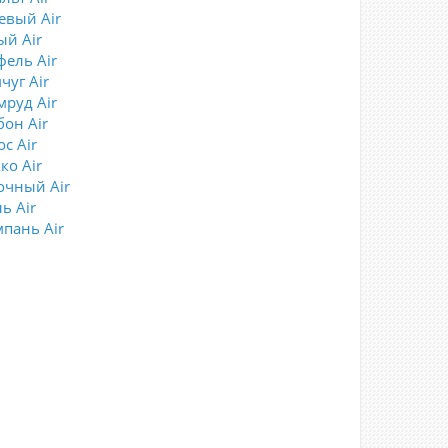
евый Air
ый Air
фель Air
чуг Air
мруд Air
бон Air
с Air
ко Air
очный Air
ь Air
пань Air