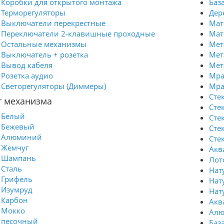
Коробки для открытого монтажа
Баз
Терморегуляторы
Дер
Выключатели перекрестные
Мат
Переключатели 2-клавишные проходные
Мат
Остальные механизмы
Мет
Выключатель + розетка
Мет
Вывод кабеля
Мет
Розетка аудио
Мра
Светорегуляторы (Диммеры)
Мра
Сте
т механизма
Сте
Белый
Сте
Бежевый
Сте
Алюминий
Сте
Жемчуг
Акв
Шампань
Лот
Сталь
Нат
Грифель
Нат
Изумруд
Нат
Карбон
Акв
Мокко
Алю
песочный
База