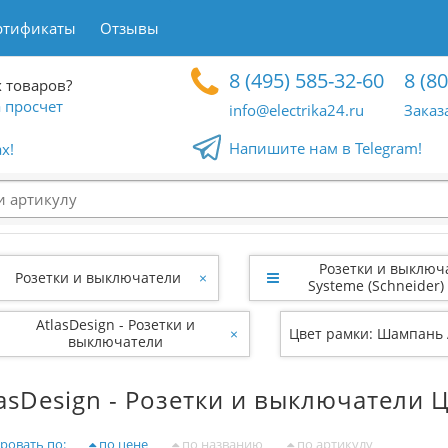
ртификаты
Отзывы
8 (495) 585-32-60
8 (8
 товаров?
 просчет
info@electrika24.ru
Заказ
Напишите нам в Telegram!
x!
Розетки и выключ
Розетки и выключатели
×
Systeme (Schneider) 
AtlasDesign - Розетки и
×
Цвет рамки: Шампань 
выключатели
lasDesign - Розетки и выключатели 
ровать по:
по цене
по названию
по артикулу