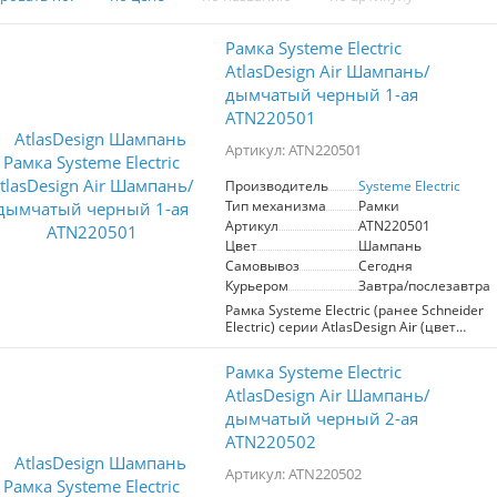
Рамка Systeme Electric
AtlasDesign Air Шампань/
дымчатый черный 1-ая
ATN220501
Артикул: ATN220501
Производитель
Systeme Electric
Тип механизма
Рамки
Артикул
ATN220501
Цвет
Шампань
Самовывоз
Сегодня
Курьером
Завтра/послезавтра
Рамка Systeme Electric (ранее Schneider
Electric) серии AtlasDesign Air (цвет
шампань) одинарная. Лицевые детали
из качественного ABS-пластика,
Рамка Systeme Electric
устойчивого к царапинам и УФ-
излучению. Дизайн рамок AtlasDesign
AtlasDesign Air Шампань/
Air создает иллюзию парения,
дымчатый черный 2-ая
придавая интерьеру легкость и
ATN220502
воздушность. Преобразите свой дом с
помощью рамок AtlasDesign Air,
Артикул: ATN220502
которые станут изысканным
дополнением к любому стилю в