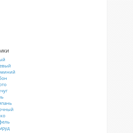
мки
ый
евый
юминий
бон
ото
чуг
ль
пань
очный
ко
фель
мруд