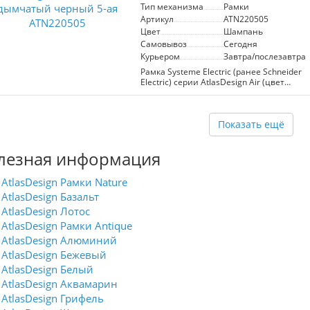
Тип механизма
Рамки
Артикул
ATN220505
Цвет
Шампань
Самовывоз
Сегодня
Курьером
Завтра/послезавтра
Рамка Systeme Electric (ранее Schneider
Electric) серии AtlasDesign Air (цвет
шампань) пятиместная. Лицевые
детали из качественного ABS-пластика,
устойчивого к царапинам и УФ-
излучению. Дизайн рамок AtlasDesign
Показать ещё
Air создает иллюзию парения,
придавая интерьеру легкость и
лезная информация
воздушность. Преобразите свой дом с
помощью рамок AtlasDesign Air,
которые станут изысканным
AtlasDesign Рамки Nature
дополнением к любому стилю в
AtlasDesign Базальт
различной цветовой гамме.
AtlasDesign Лотос
AtlasDesign Рамки Antique
AtlasDesign Алюминий
AtlasDesign Бежевый
AtlasDesign Белый
AtlasDesign Аквамарин
AtlasDesign Грифель