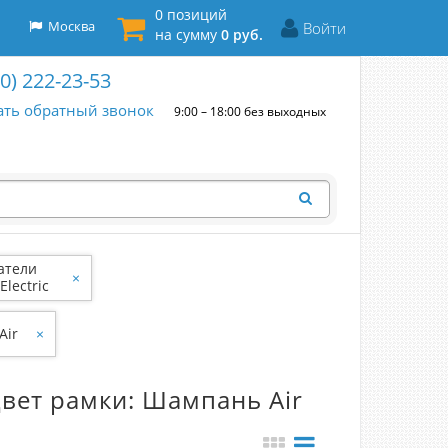
0 позиций
Москва
Войти
на сумму
0 руб.
00) 222-23-53
ать обратный звонок
9:00 – 18:00 без выходных
атели
×
Electric
Air
×
Цвет рамки: Шампань Air