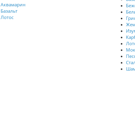
Аквамарин
Беж
Базальт
Бел
Лотос
Гри
Жем
Изу
Кар
Лото
Мок
Пес
Стал
Шам