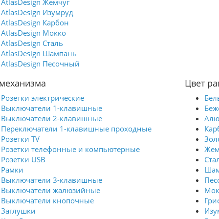
AtlasDesign Жемчуг
AtlasDesign Изумруд
AtlasDesign Карбон
AtlasDesign Мокко
AtlasDesign Сталь
AtlasDesign Шампань
AtlasDesign Песочный
 механизма
Цвет ра
Розетки электрические
Бел
Выключатели 1-клавишные
Беж
Выключатели 2-клавишные
Ал
Переключатели 1-клавишные проходные
Кар
Розетки TV
Зол
Розетки телефонные и компьютерные
Жем
Розетки USB
Ста
Рамки
Шам
Выключатели 3-клавишные
Пес
Выключатели жалюзийные
Мок
Выключатели кнопочные
Гри
Заглушки
Изу