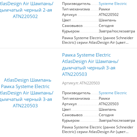
различной цветовой гамме.
Производитель
Systeme Electric
Тип механизма
Рамки
Артикул
ATN220502
Цвет
Шампань
Самовывоз
Сегодня
Курьером
Завтра/послезавтра
Рамка Systeme Electric (ранее Schneider
Electric) серии AtlasDesign Air (цвет
шампань) двухместная. Лицевые
детали из качественного ABS-пластика,
Рамка Systeme Electric
устойчивого к царапинам и УФ-
излучению. Дизайн рамок AtlasDesign
AtlasDesign Air Шампань/
Air создает иллюзию парения,
дымчатый черный 3-ая
придавая интерьеру легкость и
ATN220503
воздушность. Преобразите свой дом с
помощью рамок AtlasDesign Air,
Артикул: ATN220503
которые станут изысканным
дополнением к любому стилю в
различной цветовой гамме.
Производитель
Systeme Electric
Тип механизма
Рамки
Артикул
ATN220503
Цвет
Шампань
Самовывоз
Сегодня
Курьером
Завтра/послезавтра
Рамка Systeme Electric (ранее Schneider
Electric) серии AtlasDesign Air (цвет
шампань) трехместная. Лицевые