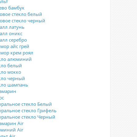
альт
ево бамбук
овое стекло белый
овое стекло черный
алл латунь
алл оникс
алл серебро
мор айс грей
мор крем роял
кло алюминий
кло белый
кло мокко
кло черный
кло шампань
амарин
ос
уральное стекло Белый
уральное стекло Грифель
уральное стекло Черный
амарин Air
миний Air
льт Air