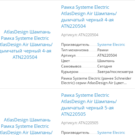
детали из качественного ABS-пластика,
Рамка Systeme Electric
устойчивого к царапинам и УФ-
излучению. Дизайн рамок AtlasDesign
AtlasDesign Air Шампань/
Air создает иллюзию парения,
дымчатый черный 4-ая
придавая интерьеру легкость и
ATN220504
воздушность. Преобразите свой дом с
помощью рамок AtlasDesign Air,
Артикул: ATN220504
которые станут изысканным
дополнением к любому стилю в
различной цветовой гамме.
Производитель
Systeme Electric
Тип механизма
Рамки
Артикул
ATN220504
Цвет
Шампань
Самовывоз
Сегодня
Курьером
Завтра/послезавтра
Рамка Systeme Electric (ранее Schneider
Electric) серии AtlasDesign Air (цвет
шампань) четырехместная. Лицевые
детали из качественного ABS-пластика,
Рамка Systeme Electric
устойчивого к царапинам и УФ-
излучению. Дизайн рамок AtlasDesign
AtlasDesign Air Шампань/
Air создает иллюзию парения,
дымчатый черный 5-ая
придавая интерьеру легкость и
ATN220505
воздушность. Преобразите свой дом с
помощью рамок AtlasDesign Air,
Артикул: ATN220505
которые станут изысканным
дополнением к любому стилю в
различной цветовой гамме.
Производитель
Systeme Electric