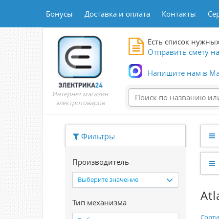
Бонусы
Доставка и оплата
Контакты
Се
Есть список нужных
Отправить смету на
Напишите нам в Ma
Интернет магазин
электротоваров
Фильтры
Производитель
Выберите значение
At
Тип механизма
Сорти