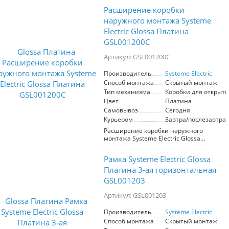
механизмов. Элегантный
Расширение коробки
горизонтальный дизайн идеально
впишется в современный интерьер,
наружного монтажа Systeme
обеспечивая стильное решение для
Electric Glossa Платина
организации электрических устройств.
GSL001200C
Изготовлена из высококачественных
материалов, гарантирует
Артикул: GSL001200C
долговечность и надежность.
Производитель
Systeme Electric
Способ монтажа
Скрытый монтаж
Тип механизма
Коробки для открыт
Цвет
Платина
Самовывоз
Сегодня
Курьером
Завтра/послезавтра
Расширение коробки наружного
монтажа Systeme Electric Glossa
GSL001200C предназначено для
установки электроприборов в открытых
Рамка Systeme Electric Glossa
системах. Выполнено в цвете платина,
что обеспечивает стильный внешний
Платина 3-ая горизонтальная
вид и гармоничное сочетание с
GSL001203
современным интерьером. Подходит
для использования в жилых и
Артикул: GSL001203
коммерческих помещениях.
Обеспечивает надежную защиту
Производитель
Systeme Electric
соединений и удобство в монтаже.
Способ монтажа
Скрытый монтаж