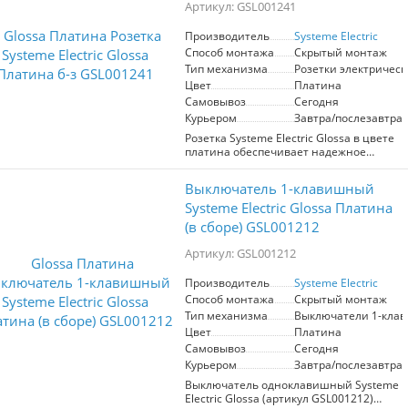
подходит для современных
Артикул: GSL001241
интерьеров, сочетая
функциональность и элегантность.
Производитель
Systeme Electric
Легкий монтаж и совместимость с
Способ монтажа
Скрытый монтаж
другими элементами системы делают
Тип механизма
Розетки электрическ
её удобным решением для вашего
Цвет
Платина
пространства.
Самовывоз
Сегодня
Курьером
Завтра/послезавтра
Розетка Systeme Electric Glossa в цвете
платина обеспечивает надежное
подключение электрических приборов.
Идеальна для современных
Выключатель 1-клавишный
интерьеров, сочетает стильный дизайн
и высокую функциональность.
Systeme Electric Glossa Платина
Подходит для установки в жилых и
(в сборе) GSL001212
офисных помещениях.
Артикул: GSL001212
Производитель
Systeme Electric
Способ монтажа
Скрытый монтаж
Тип механизма
Выключатели 1-кла
Цвет
Платина
Самовывоз
Сегодня
Курьером
Завтра/послезавтра
Выключатель одноклавишный Systeme
Electric Glossa (артикул GSL001212)