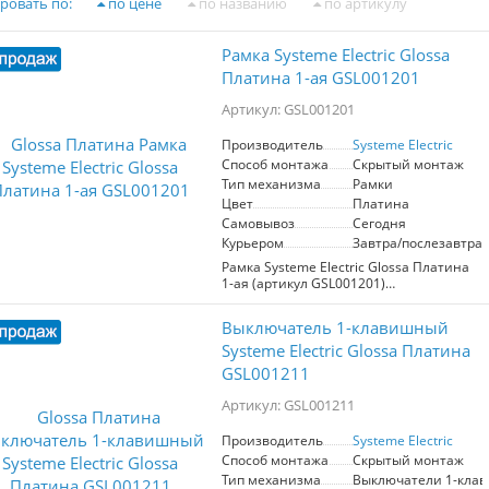
ровать по:
по цене
по названию
по артикулу
Рамка Systeme Electric Glossa
Платина 1-ая GSL001201
Артикул: GSL001201
Производитель
Systeme Electric
Способ монтажа
Скрытый монтаж
Тип механизма
Рамки
Цвет
Платина
Самовывоз
Сегодня
Курьером
Завтра/послезавтра
Рамка Systeme Electric Glossa Платина
1-ая (артикул GSL001201)
предназначена для установки
электрических механизмов.
Выключатель 1-клавишный
Изготовлена в стильном платиновом
цвете, который легко вписывается в
Systeme Electric Glossa Платина
любой интерьер. Преимущества:
GSL001211
высокая прочность, современный
дизайн и легкость монтажа. Подходит
Артикул: GSL001211
для создания аккуратных и
функциональных электрических
Производитель
Systeme Electric
решений.
Способ монтажа
Скрытый монтаж
Тип механизма
Выключатели 1-кла