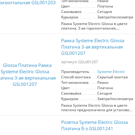
Тип механизма
Рамки
Цвет
Платина
Самовывоз
Сегодня
Курьером
Завтра/послезавтра
Рамка Systeme Electric Glossa в цвете
платина, 3-ая горизонтальная,
идеально подходит для установки в
любых интерьере. Обеспечивает
Рамка Systeme Electric Glossa
надежное крепление механизмов и
легкость в использовании.
Платина 3-ая вертикальная
Высококачественные материалы
GSL001207
гарантируют долговечность и
стильный внешний вид. Оптимальный
Артикул: GSL001207
выбор для создания современного и
элегантного пространства.
Производитель
Systeme Electric
Способ монтажа
Скрытый монтаж
Тип механизма
Рамки
Цвет
Платина
Самовывоз
Сегодня
Курьером
Завтра/послезавтра
Рамка Systeme Electric Glossa в цвете
платина предназначена для установки
трёх механизмов в вертикальном
расположении. Изготовлена из
Розетка Systeme Electric Glossa
высококачественных материалов,
обеспечивает долговечность и
Платина б-з GSL001241
стильный внешний вид. Идеально