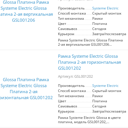
пользователей. Механизм выполнен из
высококачественного материала
Производитель
Systeme Electric
PС+ASA, который обладает отличной
Способ монтажа
Скрытый монтаж
стойкостью к УФ-излучению и
царапинам, гарантируя долговечность
Тип механизма
Рамки
и сохранение эстетического вида.
Цвет
Платина
Эргономичные клеммы,
Самовывоз
Сегодня
расположенные в один ряд, облегчают
Курьером
Завтра/послезавтра
процесс подключения. Идеально
подходит для установки в жилых и
Рамка Systeme Electric Glossa Платина
офисных помещениях, данная розетка
2-ая вертикальная GSL001206
сочетает в себе функциональность,
предназначена для установки
безопасность и стильный дизайн.
электрических механизмов. Основные
Рамка Systeme Electric Glossa
характеристики: 2-ая вертикальная
конструкция, стильный платиновый
Платина 2-ая горизонтальная
цвет. Преимущества: современный
GSL001202
дизайн, легкость установки,
совместимость с механизмами Systeme
Артикул: GSL001202
Electric. Идеальный выбор для создания
эстетичного и функционального
Производитель
Systeme Electric
интерьера.
Способ монтажа
Скрытый монтаж
Тип механизма
Рамки
Цвет
Платина
Самовывоз
Сегодня
Курьером
Завтра/послезавтра
Рамка Systeme Electric Glossa в цвете
платина, модель GSL001202,
предназначена для установки двух