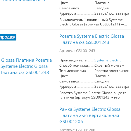
Цвет
Платина
Самовывоз
Сегодня
Курьером
Завтра/послезавтра
Выключатель 1-клавишный Systeme
Electric Glossa (артикул GSL001211) —
это надежное решение для управления
электрооборудованием в домашних и
Розетка Systeme Electric Glossa
офисных условиях. Изготовленный из
высококачественного материала
Платина с-з GSL001243
PС+ASA, выключатель обладает
прочностью и устойчивостью к УФ-
Артикул: GSL001243
излучению, что обеспечивает
долговечную эксплуатацию без
Производитель
Systeme Electric
появления дефектов и потери
Способ монтажа
Скрытый монтаж
эстетичного вида. Цвет платина
Тип механизма
Розетки электрическ
придает ему современный и стильный
Цвет
Платина
вид, который прекрасно впишется в
любой интерьер. Устройство
Самовывоз
Сегодня
рассчитано на напряжение 250 В и ток
Курьером
Завтра/послезавтра
10 А, что делает его идеальным для
Розетка Systeme Electric Glossa в цвете
большинства бытовых нужд.
платина (артикул GSL001243) – это
Эргономичные клеммы,
надежный и современный элемент
расположенные в два ряда, упрощают
электрической сети, рассчитанный на
установку и подключение, обеспечивая
Рамка Systeme Electric Glossa
напряжение 250 В и ток 16 А.
надежное соединение. Выбор
Оснащенная заземляющим контактом,
Платина 2-ая вертикальная
выключателя Systeme Electric Glossa —
она обеспечивает дополнительную
это гарантированное качество и стиль.
GSL001206
защиту от электрических ударов, что
особенно важно для безопасности
Артикул: GSL001206