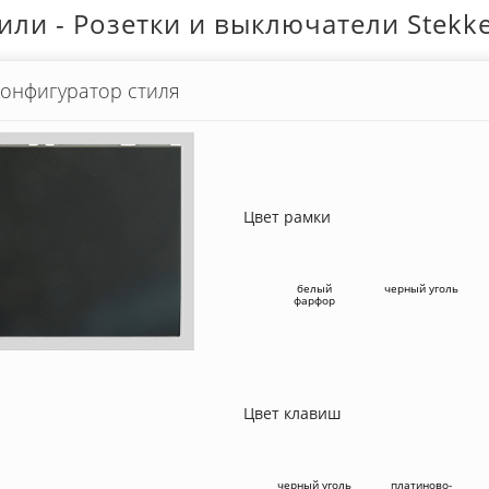
или - Розетки и выключатели Stekk
онфигуратор стиля
Цвет рамки
белый
черный уголь
фарфор
Цвет клавиш
черный уголь
платиново-