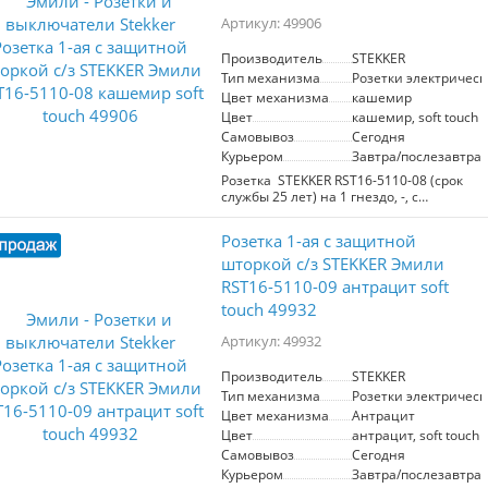
современных интерьеров. Подходит
Артикул: 49906
для установки в жилых и коммерческих
помещениях.
Производитель
STEKKER
Тип механизма
Розетки электрическ
Цвет механизма
кашемир
Цвет
кашемир, soft touch
Самовывоз
Сегодня
Курьером
Завтра/послезавтра
Розетка STEKKER RST16-5110-08 (срок
службы 25 лет) на 1 гнездо, -, с
заземлением. Материал: поликарбонат,
бронза, сталь, цвет кашемир, soft touch,
Розетка 1-ая с защитной
размер 71*71*40мм. Номинальное
напряжение 250, номинальный ток
шторкой с/з STEKKER Эмили
16А, диапазон рабочих
RST16-5110-09 антрацит soft
температур 0..+35°C, 20
touch 49932
Артикул: 49932
Производитель
STEKKER
Тип механизма
Розетки электрическ
Цвет механизма
Антрацит
Цвет
антрацит, soft touch
Самовывоз
Сегодня
Курьером
Завтра/послезавтра