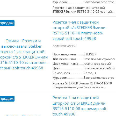
Курьером
Завтра/послезавтра
Розетка 1-ая с защитной шторкой
STEKKER Эмили RST16-5110-05 черный
уголь сочетает в себе стильный дизайн
и безопасность. Идеальна для
Розетка 1-ая с защитной
использования в жилых и офисных
помещениях, предотвращает
шторкой с/з STEKKER Эмили
случайный контакт с токоведущими
RST16-5110-10 платиново-
частями. Мягкая текстура soft touch
серый soft touch 49958
обеспечивает комфорт при
использовании. Подходит для
Артикул: 49958
стандартных электрических проводов.
Производитель
STEKKER
Тип механизма
Розетки электрическ
Цвет механизма
платиново-серый
Цвет
платиново-серый, sof
Самовывоз
Сегодня
Курьером
Завтра/послезавтра
Розетка STEKKER Эмили RST16-5110-10
предназначена для безопасного
подключения электрических приборов.
Оснащена защитной шторкой,
Розетка 1-ая с защитной
предотвращающей случайный контакт
с токопроводящими частями.
шторкой с/з STEKKER Эмили
Выполнена в стильном платиново-
RST16-5110-08 кашемир soft
сером цвете с мягкой текстурой, что
touch 49906
делает её идеальным выбором для