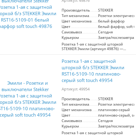
Артикул: 49876
современных интерьеров.
Производитель
STEKKER
Тип механизма
Розетки электрическ
Цвет механизма
белый фарфор
Цвет
белый фарфор, soft t
Самовывоз
Сегодня
Курьером
Завтра/послезавтра
Розетка 1-ая с защитной шторкой
STEKKER Эмили (артикул 49876) —
идеальное решение для безопасного
подключения электрических приборов
Розетка 1-ая с защитной
в вашем доме или офисе.
Изготавливаясь из белого фарфора с
шторкой б/з STEKKER Эмили
мягким тактильным покрытием, она не
RST16-5109-10 платиново-
только надежна, но и стильно
серый soft touch 49954
вписывается в любой интерьер.
Артикул: 49954
Основные преимущества:
- Защитная шторка предотвращает
случайное проникновение
Производитель
STEKKER
посторонних предметов, что особенно
Тип механизма
Розетки электрическ
важно в семьях с маленькими детьми.
Цвет механизма
платиново-серый
- Высокое качество материалов
Цвет
платиново-серый, sof
обеспечивает долговечность и
Самовывоз
Сегодня
устойчивость к механическим
повреждениям.
Курьером
Завтра/послезавтра
- Эстетичный дизайн подходит для
Розетка 1-ая с защитной шторкой
использования в различных