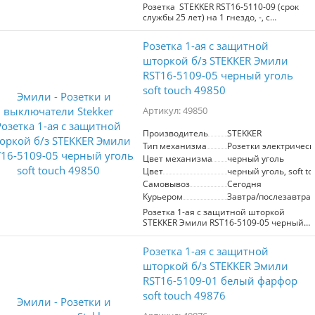
Розетка STEKKER RST16-5110-09 (срок
службы 25 лет) на 1 гнездо, -, с
заземлением. Материал: поликарбонат,
бронза, сталь, цвет антрацит, soft touch,
Розетка 1-ая с защитной
размер 71*71*40мм. Номинальное
напряжение 250, номинальный ток
шторкой б/з STEKKER Эмили
16А, диапазон рабочих
RST16-5109-05 черный уголь
температур 0..+35°C, 20
soft touch 49850
Артикул: 49850
Производитель
STEKKER
Тип механизма
Розетки электрическ
Цвет механизма
черный уголь
Цвет
черный уголь, soft to
Самовывоз
Сегодня
Курьером
Завтра/послезавтра
Розетка 1-ая с защитной шторкой
STEKKER Эмили RST16-5109-05 черный
уголь. Артикул 49850. Подходит для
электрических установок.
Розетка 1-ая с защитной
Обеспечивает безопасность благодаря
защитной шторке. Модель выполнена
шторкой б/з STEKKER Эмили
в стильном черном угле с софт-тач
RST16-5109-01 белый фарфор
отделкой, что придаёт современный
soft touch 49876
вид. Легкость установки и надежность
в эксплуатации. Идеальный выбор для