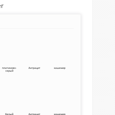
er
платиново-
Антрацит
кашемир
серый
белый
Антрацит
кашемир