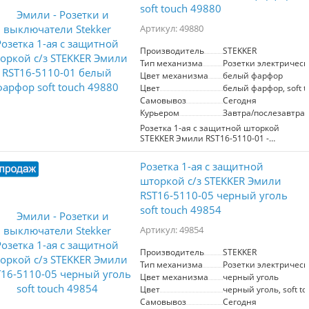
soft touch 49880
Артикул: 49880
Производитель
STEKKER
Тип механизма
Розетки электрическ
Цвет механизма
белый фарфор
Цвет
белый фарфор, soft t
Самовывоз
Сегодня
Курьером
Завтра/послезавтра
Розетка 1-ая с защитной шторкой
STEKKER Эмили RST16-5110-01 -
надежное решение для вашего дома.
Выполнена в белом фарфоровом цвете
Розетка 1-ая с защитной
с эффектом soft touch, что придаёт ей
стильный и современный вид.
шторкой с/з STEKKER Эмили
Оснащена защитной шторкой для
RST16-5110-05 черный уголь
дополнительной безопасности,
soft touch 49854
предотвращающей случайное
попадание посторонних предметов.
Артикул: 49854
Идеально подходит для использования
в жилых и офисных помещениях.
Производитель - STEKKER, артикул
Производитель
STEKKER
49880.
Тип механизма
Розетки электрическ
Цвет механизма
черный уголь
Цвет
черный уголь, soft to
Самовывоз
Сегодня