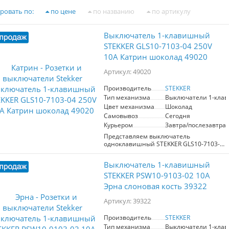
ровать по:
по цене
по названию
по артикулу
Выключатель 1-клавишный
STEKKER GLS10-7103-04 250V
10А Катрин шоколад 49020
Артикул: 49020
Производитель
STEKKER
Тип механизма
Выключатели 1-кла
Цвет механизма
Шоколад
Самовывоз
Сегодня
Курьером
Завтра/послезавтра
Представляем выключатель
одноклавишный STEKKER GLS10-7103-
04 из серии Катрин, артикул 49020.
Этот стильный и функциональный
Выключатель 1-клавишный
продукт идеально подходит для
скрытой установки, благодаря своим
STEKKER PSW10-9103-02 10А
компактным размерам 55x55x35 мм.
Эрна слоновая кость 39322
Выполненный в элегантном
шоколадном цвете, он станет
Артикул: 39322
привлекательным элементом в любом
интерьере. Изготовленный из
Производитель
STEKKER
качественного поликарбоната и с
Тип механизма
Выключатели 1-кла
латунными элементами, выключатель