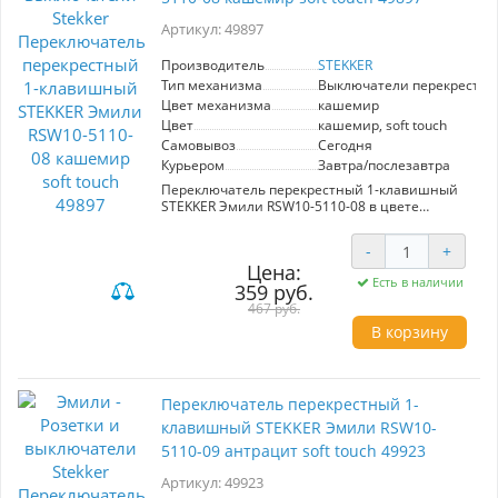
предметами. Выключатели перекрестные
позволяют управлять освещением из
Артикул: 49897
нескольких точек, что идеально для
просторных помещений. Надежность, стиль и
Производитель
STEKKER
функциональность — выбирайте STEKKER!
Тип механизма
Выключатели перекрестн
Цвет механизма
кашемир
Цвет
кашемир, soft touch
Самовывоз
Сегодня
Курьером
Завтра/послезавтра
Переключатель перекрестный 1-клавишный
STEKKER Эмили RSW10-5110-08 в цвете
кашемир с эффектом soft touch — это
идеальное решение для создания стильного и
-
+
функционального интерьера.
Цена:
Изготавливаемый производителем STEKKER,
Есть в наличии
359 руб.
этот переключатель сочетает в себе
современный дизайн и высокое качество.
467 руб.
Основные особенности включают простоту
В корзину
установки и надежную работу. Механизм
обеспечивает длительный срок службы, что
делает его отличным выбором для любого
помещения. Материал с мягкой текстурой не
Переключатель перекрестный 1-
только приятно ощущается на ощупь, но и
легко чистится, что добавляет практичности в
клавишный STEKKER Эмили RSW10-
повседневное использование. Эстетика
5110-09 антрацит soft touch 49923
кашемирового оттенка гармонично
вписывается в различные стили оформления,
Артикул: 49923
подчеркивая утонченность вашего интерьера.