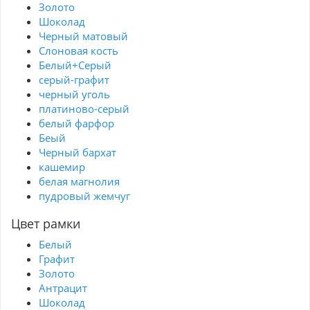
Золото
Шоколад
Черный матовый
Слоновая кость
Белый+Серый
серый-графит
черный уголь
платиново-серый
белый фарфор
Беый
Черный бархат
кашемир
белая магнолия
пудровый жемчуг
Цвет рамки
Белый
Графит
Золото
Антрацит
Шоколад