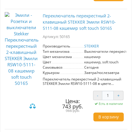
Переключатель перекрестный 2-
клавишный STEKKER Эмили RSW10-
5111-08 кашемир soft touch 50165
Артикул: 50165
Производитель
STEKKER
Тип механизма
Выключатели перекрестн
Цвет механизма
кашемир
Цвет
кашемир, soft touch
Самовывоз
Сегодня
Курьером
Завтра/послезавтра
Переключатель перекрестный 2-клавишный
STEKKER Эмили RSW10-5111-08 в цвете
кашемир с мягкой текстурой soft touch – это
идеальное решение для современных
-
+
интерьеров. Его стильный дизайн гармонично
Цена:
впишется в любой интерьер, добавляя уют и
Есть в наличии
743 руб.
элегантность. Удобные клавиши
обеспечивают легкость управления
966 руб.
освещением, что создает комфортную
В корзину
атмосферу в вашем доме. Изготовленный из
высококачественных материалов,
переключатель гарантирует долговечность и