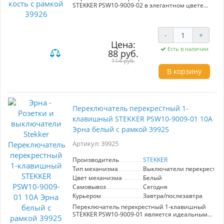
STEKKER PSW10-9009-02 в элегантном цвете
слоновая кость – идеальное решение для
современных интерьеров. Артикул товара –
39926. Изготавливается из качественных
-
+
материалов: PP и ABS пластик, а также латунь,
что гарантирует долговечность и надежность
Цена:
Есть в наличии
в эксплуатации. Компактные размеры
88 руб.
84*84*35 мм делают его удобным для
114 руб.
установки в ограниченных пространствах.
В корзину
Скрытый тип монтажа обеспечивает
аккуратный внешний вид. Номинальное
напряжение составляет 250 В, а ток – 10А, что
соответствует требованиям безопасности.
Уровень защиты IP20 подразумевает
Переключатель перекрестный 1-
использование в помещении. Переключатель
STEKKER сочетает функциональность и
клавишный STEKKER PSW10-9009-01 10А
эстетику, добавляя стиль в любое
Эрна белый с рамкой 39925
пространство.
Артикул: 39925
Производитель
STEKKER
Тип механизма
Выключатели перекрестн
Цвет механизма
Белый
Самовывоз
Сегодня
Курьером
Завтра/послезавтра
Переключатель перекрестный 1-клавишный
STEKKER PSW10-9009-01 является идеальным
выбором для тех, кто ищет надежное и