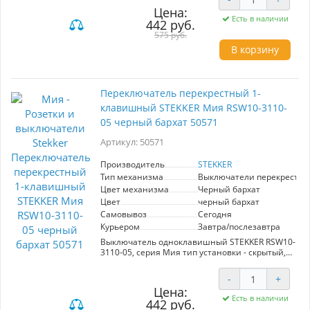
Номинальное напряжение 250 , номинальный
Цена:
ток 10А, 20
Есть в наличии
442 руб.
575 руб.
В корзину
Переключатель перекрестный 1-
клавишный STEKKER Мия RSW10-3110-
05 черный бархат 50571
Артикул: 50571
Производитель
STEKKER
Тип механизма
Выключатели перекрестн
Цвет механизма
Черный бархат
Цвет
черный бархат
Самовывоз
Сегодня
Курьером
Завтра/послезавтра
Выключатель одноклавишный STEKKER RSW10-
3110-05, серия Мия тип установки - скрытый,
размер изделия 71*71*41,5мм., цвет черный
бархат, материал изделия поликарбонат.
-
+
Номинальное напряжение 250 , номинальный
Цена:
ток 10А, 20
Есть в наличии
442 руб.