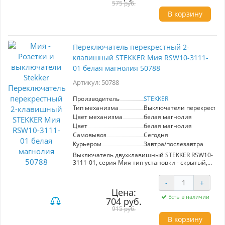
575 руб.
В корзину
Переключатель перекрестный 2-
клавишный STEKKER Мия RSW10-3111-
01 белая магнолия 50788
Артикул: 50788
Производитель
STEKKER
Тип механизма
Выключатели перекрестн
Цвет механизма
белая магнолия
Цвет
белая магнолия
Самовывоз
Сегодня
Курьером
Завтра/послезавтра
Выключатель двухклавишный STEKKER RSW10-
3111-01, серия Мия тип установки - скрытый,
размер изделия 71*71*41,5мм., цвет белая
магнолия, материал изделия поликарбонат.
-
+
Номинальное напряжение 250 , номинальный
Цена:
ток 10А, 20
Есть в наличии
704 руб.
915 руб.
В корзину