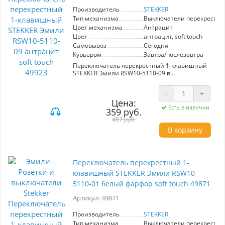
Переключатель Эмили идеально подходит для
Производитель
STEKKER
создания комфортной атмосферы в доме или
Тип механизма
Выключатели перекрестн
офисе, обеспечивая легкий доступ к
управлению освещением. Выберите качество
Цвет механизма
Антрацит
и стиль с переключателем STEKKER Эмили.
Цвет
антрацит, soft touch
Самовывоз
Сегодня
Курьером
Завтра/послезавтра
Переключатель перекрестный 1-клавишный
STEKKER Эмили RSW10-5110-09 в
антрацитовой расцветке с эффектом soft touch
– это стильное и функциональное решение
-
+
для вашего интерьера. Изготовленный из
Цена:
высококачественных материалов, он
Есть в наличии
359 руб.
обеспечивает надежную работу и долгий срок
службы. Главное преимущество модели –
467 руб.
возможность управлять освещением в
В корзину
нескольких точках, что значительно повышает
удобство использования. Элегантный дизайн
в сочетании с практичностью делает
переключатель идеальным выбором для
Переключатель перекрестный 1-
современных помещений. Установка не
требует специальных навыков, что упрощает
клавишный STEKKER Эмили RSW10-
процесс монтажа. STEKKER Эмили не только
5110-01 белый фарфор soft touch 49871
эффективно выполняет свои функции, но и
становится эстетическим акцентом в
Артикул: 49871
интерьере. Выберите этот переключатель,
чтобы добавить комфорта и стиля в ваш дом.
Производитель
STEKKER
Тип механизма
Выключатели перекрестн