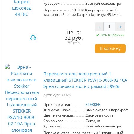
Курьером
Завтра/послезавтра
Переключатель STEKKER перекрестный 1-
клавишный серии Катрин (артикул 49180)
станет отличным дополнением вашего
интерьера. С скрытым типом установки, его
-
+
размер составляет 55*55*35 мм, что позволяет
Цена:
легко интегрировать его в любые стеновые
Есть в наличии
32 руб.
покрытия. Шоколадный цвет механизма
придаст вашему помещению изысканный вид,
42 руб.
а прочный поликарбонат и латунь обеспечат
В корзину
долгий срок службы. Номинальное
напряжение 250 В и ток 10 А гарантируют
надежную работу устройства, соответствуя
требованиям IP20. Благодаря перекрестному
механизму, вы получите удобство в
управлении освещением в разных зонах.
Переключатель перекрестный 1-
Выбор переключателя STEKKER — это
клавишный STEKKER PSW10-9009-02 10А
уверенность в качестве и стиле.
Эрна слоновая кость с рамкой 39926
Артикул: 39926
Производитель
STEKKER
Тип механизма
Выключатели перекрестн
Цвет механизма
Слоновая кость
Самовывоз
Сегодня
Курьером
Завтра/послезавтра
Переключатель перекрестный 1-клавишный