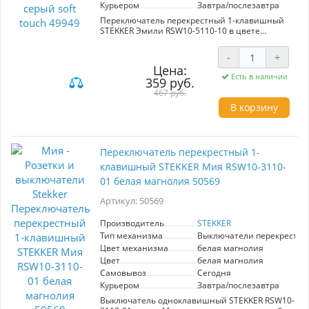
внешний вид. Переключатель STEKKER Эмили
Курьером
Завтра/послезавтра
— это отличное сочетание стиля, качества и
Переключатель перекрестный 1-клавишный
функциональности.
STEKKER Эмили RSW10-5110-10 в цвете
платиново-серый с текстурой soft touch
представляет собой отличное решение для
-
+
современных интерьеров. Уникальная серия
Цена:
Эмили сочетает элегантность и
Есть в наличии
359 руб.
функциональность, благодаря чему изделия
идеально вписываются в любой дизайн.
467 руб.
Высококачественные материалы, такие как
В корзину
поликарбонат и оловяннофосфорная бронза,
обеспечивают долгий срок службы и
надежность. Выключатель скрытого монтажа
имеет размер 71*71*40 мм и выдерживает
Переключатель перекрестный 1-
номинальное напряжение до 250 В и ток до 10
А. Гальванизированный суппорт и внутренние
клавишный STEKKER Мия RSW10-3110-
элементы из полиамида 6.6 гарантируют
01 белая магнолия 50569
устойчивость к воздействию высоких
температур — корпус не поддерживает
Артикул: 50569
горение и воспламеняется при температуре
выше 850°С. Простой в установке и
Производитель
STEKKER
использовании, данный переключатель
Тип механизма
Выключатели перекрестн
станет стильным акцентом и надежным
элементом в вашем электрическом
Цвет механизма
белая магнолия
оборудовании.
Цвет
белая магнолия
Самовывоз
Сегодня
Курьером
Завтра/послезавтра
Выключатель одноклавишный STEKKER RSW10-