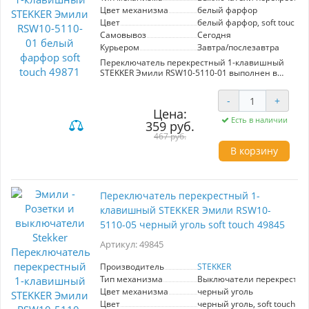
Цвет механизма
белый фарфор
Цвет
белый фарфор, soft touch
Самовывоз
Сегодня
Курьером
Завтра/послезавтра
Переключатель перекрестный 1-клавишный
STEKKER Эмили RSW10-5110-01 выполнен в
элегантном белом фарфоре с эффектом soft
touch, что придает ему стильный и
-
+
современный вид. Эта модель из серии Эмили
Цена:
гармонично вписывается в различные
Есть в наличии
359 руб.
интерьерные решения благодаря своим
простым, но изысканным линиям. Размер
467 руб.
изделия составляет 71х71х40 мм, а скрытый
В корзину
тип установки обеспечивает аккуратный
внешний вид.
Конструкция переключателя изготовлена из
Переключатель перекрестный 1-
качественных материалов: токоведущая часть
выполнена из оловяннофосфорной бронзы,
клавишный STEKKER Эмили RSW10-
внутренний блок — из полиамида 6.6, а
5110-05 черный уголь soft touch 49845
прочный корпус из поликарбоната не
поддерживает горение, что гарантирует
Артикул: 49845
дополнительную безопасность. Выбор данного
переключателя обеспечит надежную работу с
Производитель
STEKKER
номинальным напряжением 250 В и током 10
Тип механизма
Выключатели перекрестн
А. Стиль, безопасность и надежность —
ключевые преимущества переключателя
Цвет механизма
черный уголь
STEKKER Эмили, который станет отличным
Цвет
черный уголь, soft touch