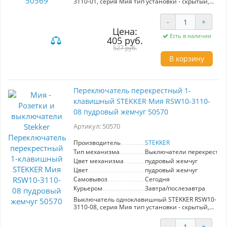
3110-01, серия Мия тип установки - скрытый,
размер изделия 71*71*41,5мм., цвет белая
магнолия, материал изделия поликарбонат.
-
+
Номинальное напряжение 250 , номинальный
Цена:
ток 10А, 20
Есть в наличии
405 руб.
527 руб.
В корзину
Переключатель перекрестный 1-
клавишный STEKKER Мия RSW10-3110-
08 пудровый жемчуг 50570
Артикул: 50570
Производитель
STEKKER
Тип механизма
Выключатели перекрестн
Цвет механизма
пудровый жемчуг
Цвет
пудровый жемчуг
Самовывоз
Сегодня
Курьером
Завтра/послезавтра
Выключатель одноклавишный STEKKER RSW10-
3110-08, серия Мия тип установки - скрытый,
размер изделия 71*71*41,5мм., цвет пудровый
жемчуг, материал изделия поликарбонат.
-
+