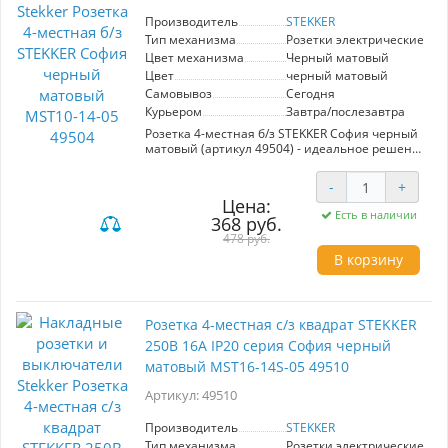
Производитель
STEKKER
Тип механизма
Розетки электрические
Цвет механизма
Черный матовый
Цвет
черный матовый
Самовывоз
Сегодня
Курьером
Завтра/послезавтра
Розетка 4-местная б/з STEKKER София черный
матовый (артикул 49504) - идеальное решение
для современных интерьеров. Модель MST10-
14-05 обеспечивает надежное и безопасное
-
+
подключение электрических приборов.
Цена:
Элегантный черный матовый цвет
Есть в наличии
368 руб.
гармонично вписывается в любые стили, а
высококачественные материалы гарантируют
478 руб.
долгий срок службы. Отличный выбор для
В корзину
пользователей, ценящих стиль и
функциональность.
Розетка 4-местная с/з квадрат STEKKER
250В 16А IP20 серия София черный
матовый MST16-14S-05 49510
Артикул: 49510
Производитель
STEKKER
Тип механизма
Розетки электрические