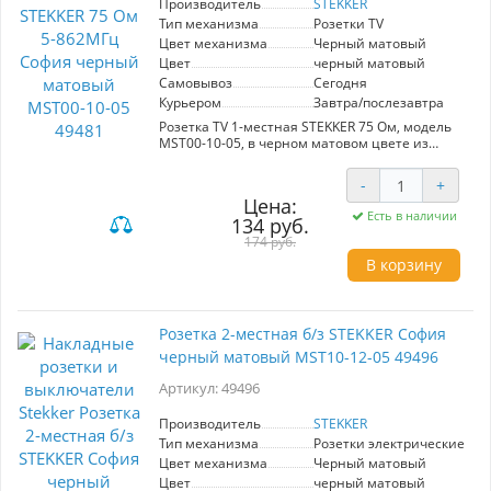
Производитель
STEKKER
Тип механизма
Розетки TV
Цвет механизма
Черный матовый
Цвет
черный матовый
Самовывоз
Сегодня
Курьером
Завтра/послезавтра
Розетка TV 1-местная STEKKER 75 Ом, модель
MST00-10-05, в черном матовом цвете из
серии София — идеальное решение для
качественного подключения телевизионного
-
+
оборудования. С частотным диапазоном от 5
Цена:
до 862 МГц, она обеспечивает стабильный
Есть в наличии
134 руб.
сигнал и минимальные потери, что особенно
важно для просмотра цифрового телевидения
174 руб.
и использования интернет-сервисов.
В корзину
Эта розетка будет полезна в домашних
условиях, офисах и общественных местах, где
требуется надежное подключение телевизора
Розетка 2-местная б/з STEKKER София
или другого аудиовизуального оборудования.
черный матовый MST10-12-05 49496
Стильный черный матовый цвет гармонично
впишется в любой интерьер, придавая ему
Артикул: 49496
современный вид. Выберите STEKKER для
уверенного и качественного телевизионного
подключения.
Производитель
STEKKER
Тип механизма
Розетки электрические
Цвет механизма
Черный матовый
Цвет
черный матовый