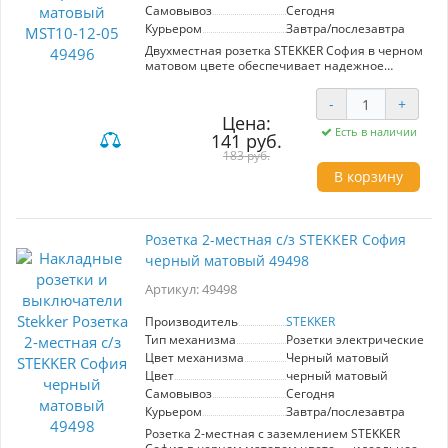
Самовывоз
Сегодня
Курьером
Завтра/послезавтра
Двухместная розетка STEKKER София в черном
матовом цвете обеспечивает надежное
подключение электрических устройств.
Изготовлена из высококачественных
-
+
материалов, подходит для современного
Цена:
интерьера. Идеальна для жилых и офисных
Есть в наличии
141 руб.
помещений.
183 руб.
В корзину
Розетка 2-местная с/з STEKKER София
черный матовый 49498
Артикул: 49498
Производитель
STEKKER
Тип механизма
Розетки электрические
Цвет механизма
Черный матовый
Цвет
черный матовый
Самовывоз
Сегодня
Курьером
Завтра/послезавтра
Розетка 2-местная с заземлением STEKKER