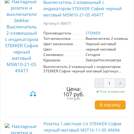
Выключатель 2-клавишный с
индикатором STEKKER София черный
матовый MSW10-21-05 49477
Артикул: 49477
Производитель
STEKKER
Тип механизма
Выключатели 2-клавишны
Цвет механизма
Черный матовый
Цвет
черный матовый
Самовывоз
Сегодня
Курьером
Завтра/послезавтра
Выключатель 2-клавишный с индикатором
STEKKER София черный матовый (артикул
49477) — это стильное и функциональное
решение для вашего интерьера. Приглашая в
-
+
дом современный дизайн, он впишется в
Цена:
любой стиль благодаря фирменному черному
Есть в наличии
107 руб.
матовому цвету и лаконичной форме.
Удобный двухклавишный механизм позволяет
139 руб.
легко управлять освещением, а встроенная
В корзину
подсветка синего цвета обеспечивает
комфортное использование в темноте.
Изготовленный из прочного ABS пластика,
выключатель обеспечивает долговечность и
Розетка 1-местная с/з STEKKER София
надежность. Он предназначен для установки в
открытом типе, размеры 65x65x35 мм.
черный матовый MST16-11-05 49494
Номинальное напряжение 250 В и ток 10 А, с