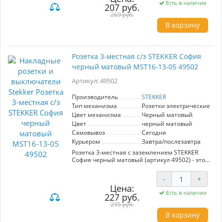
Есть в наличии
207 руб.
обеспечивают долгий срок службы. Идеальный
выбор для создания современного и
269 руб.
функционального пространства.
В корзину
Розетка 3-местная с/з STEKKER София
черный матовый MST16-13-05 49502
Артикул: 49502
Производитель
STEKKER
Тип механизма
Розетки электрические
Цвет механизма
Черный матовый
Цвет
черный матовый
Самовывоз
Сегодня
Курьером
Завтра/послезавтра
Розетка 3-местная с заземлением STEKKER
София черный матовый (артикул 49502) - это
идеальное решение для современных
интерьеров. Ее стильный черный матовый
-
+
цвет гармонично впишется в любое
Цена:
пространство, придавая ему элегантный и
Есть в наличии
227 руб.
современный вид.
295 руб.
Среди основных преимуществ данной модели
В корзину
- высокая надежность и безопасность,