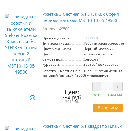
обеспеченные наличием заземления. Розетка
подходит для подключения различных
электрических приборов, что делает ее
Розетка 3-местная б/з STEKKER София
незаменимой в жилых и коммерческих
черный матовый MST10-13-05 49500
помещениях.
Артикул: 49500
Она станет полезной в ситуациях, когда
необходимо подключить несколько устройств
одновременно, например, в офисах,
Производитель
STEKKER
домашних кабинетах или гостиных. Простота
Тип механизма
Розетки электрические
установки и эксплуатации делает ее отличным
Цвет механизма
Черный матовый
выбором для любых пользователей.
Цвет
черный матовый
Выбирайте качество и стиль с розеткой
Самовывоз
Сегодня
STEKKER София.
Курьером
Завтра/послезавтра
Розетка 3-местная б/з STEKKER София черный
матовый (артикул 49500) – идеальное
решение для современных интерьеров.
Благодаря стильному черному матовому
-
+
цвету, она гармонично впишется в любые
Цена:
помещения, добавляя им элегантности.
Есть в наличии
234 руб.
Модель оснащена тремя розетками, что
позволяет удобно подключать несколько
304 руб.
устройств одновременно, что особенно
В корзину
полезно в гостиной, офисе или на кухне.
Высококачественные материалы гарантируют
надежность и долговечность в эксплуатации, а
отсутствие заземления делает ее
Розетка 4-местная б/з квадрат STEKKER
универсальной для использования в