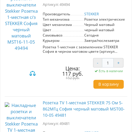
защитой IP20, делают его идеальным выбором
Артикул: 49494
для внутренних помещений. Выберите
STEKKER София и обеспечьте себе стильное и
Производитель
STEKKER
безопасное управление освещением!
Тип механизма
Розетки электрические
Цвет механизма
Черный матовый
Цвет
черный матовый
Самовывоз
Сегодня
Курьером
Завтра/послезавтра
Розетка 1-местная с заземлением STEKKER
София в черном матовом цвете (артикул
49494) – это идеальное решение для создания
стильного и безопасного электроснабжения в
-
+
вашем интерьере. Модель MST16-11-05
Цена:
сочетает в себе высокое качество и
Есть в наличии
117 руб.
современный дизайн, что позволяет
гармонично вписаться в любой интерьер.
152 руб.
Прочный механизм обеспечивает надежную
В корзину
эксплуатацию, а элегантный черный матовый
цвет добавляет эстетики. Подходит для
использования в жилых и офисных
помещениях.
Розетка TV 1-местная STEKKER 75 Ом 5-
862МГц София черный матовый MST00-
10-05 49481
Артикул: 49481