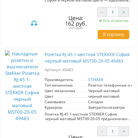
София в черном матовом цвете — идеальное
решение для современных интерьеров.
Элегантный дизайн и универсальный цвет
-
+
делают её подходящей для любого стиля, от
Цена:
минимализма до классики.
Есть в наличии
162 руб.
Преимущества:
211 руб.
- Два гнезда позволяют одновременно
В корзину
подключать несколько устройств, что удобно в
условиях ограниченного пространства.
- Наличие заземления обеспечивает
безопасность эксплуатации, особенно в
Розетка RJ-45 1-местная STEKKER София
помещениях с высокой влажностью.
- Высококачественные материалы
черный матовый MST00-20-05 49483
гарантируют долгий срок службы и надежную
работу.
Артикул: 49483
Розетка станет незаменимым элементом в
Производитель
STEKKER
домашних и офисных условиях, обеспечивая
Тип механизма
Розетки телефонные и ко
удобство подключения электроники и бытовых
Цвет механизма
Черный матовый
приборов.
Цвет
черный матовый
Самовывоз
Сегодня
Курьером
Завтра/послезавтра
Розетка RJ-45 1-местная STEKKER София
черный матовый MST00-20-05 предназначена
для надежного подключения компьютерных и
телефонных устройств. Элегантный черный
-
+
матовый цвет гармонично впишется в любой
Цена:
интерьер, а высококачественные материалы