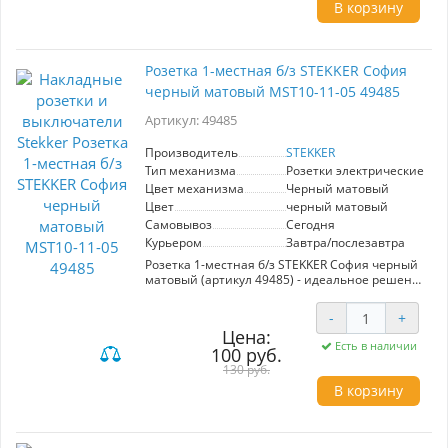
стандартные накладные коробки.
В корзину
Изготовленный из прочного ABS пластика,
выключатель гарантирует долговечность и
надежность в эксплуатации. Номинальное
напряжение составляет 250 В, а
Розетка 1-местная б/з STEKKER София
максимальный ток – 10 А, что делает его
черный матовый MST10-11-05 49485
подходящим для различных светильников и
электрооборудования. Защита по стандарту
Артикул: 49485
IP20 обеспечивает безопасное использование
в закрытых помещениях. Выключатель 2-
клавишный STEKKER - это сочетание стиля,
Производитель
STEKKER
качества и функциональности для вашего
Тип механизма
Розетки электрические
дома или офиса.
Цвет механизма
Черный матовый
Цвет
черный матовый
Самовывоз
Сегодня
Курьером
Завтра/послезавтра
Розетка 1-местная б/з STEKKER София черный
матовый (артикул 49485) - идеальное решение
для современного интерьера. Модель MST10-
11-05 сочетает в себе элегантный черный
-
+
матовый цвет и высокое качество,
Цена:
обеспечивая надежное и безопасное
Есть в наличии
100 руб.
подключение электрических приборов.
Простой и стильный дизайн отлично
130 руб.
впишется в любой интерьер, а использование
В корзину
качественных материалов гарантирует
долговечность и безопасность эксплуатации.