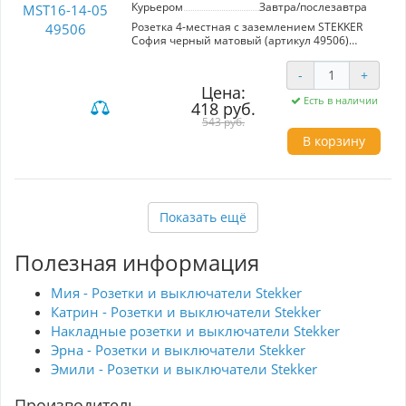
Курьером
Завтра/послезавтра
Розетка 4-местная с заземлением STEKKER
София черный матовый (артикул 49506)
предназначена для удобного подключения
нескольких электрических устройств. Модель
-
+
MST16-14-05 отличается стильным черным
Цена:
матовым дизайном, который легко
Есть в наличии
418 руб.
вписывается в любой интерьер. Основные
характеристики: 4 гнезда, защита от короткого
543 руб.
замыкания, надежный механизм.
В корзину
Преимущества: высокая безопасность,
современный внешний вид и простота
установки. Идеальный выбор для дома или
офиса.
Показать ещё
Полезная информация
Мия - Розетки и выключатели Stekker
Катрин - Розетки и выключатели Stekker
Накладные розетки и выключатели Stekker
Эрна - Розетки и выключатели Stekker
Эмили - Розетки и выключатели Stekker
Производитель