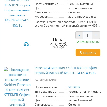
Цвет механизма
Черный матовый
Цвет
черный матовый
Самовывоз
Сегодня
Курьером
Завтра/послезавтра
Розетка 4-местная с заземлением STEKKER,
серия София, черный матовый, артикул 49510.
Рабочее напряжение 250В, ток 16А, степень
защиты IP20. Идеальна для установки в
-
+
домашних и офисных условиях, обеспечивает
Цена:
безопасное подключение электроприборов.
Есть в наличии
418 руб.
Современный дизайн в черном матовом
исполнении гармонично впишется в любой
543 руб.
интерьер.
В корзину
Розетка 4-местная с/з STEKKER София
черный матовый MST16-14-05 49506
Артикул: 49506
Производитель
STEKKER
Тип механизма
Розетки электрические
Цвет механизма
Черный матовый
Цвет
черный матовый
Самовывоз
Сегодня