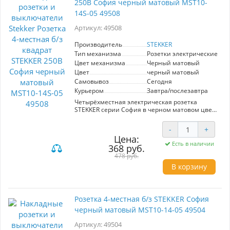
250В София черный матовый MST10-
различных условиях. Выберите розетку
STEKKER София для комфортного и
14S-05 49508
безопасного подключения
электрооборудования.
Артикул: 49508
Производитель
STEKKER
Тип механизма
Розетки электрические
Цвет механизма
Черный матовый
Цвет
черный матовый
Самовывоз
Сегодня
Курьером
Завтра/послезавтра
Четырёхместная электрическая розетка
STEKKER серии София в черном матовом цвете
предназначена для установки в интерьере с
современным дизайном. Обеспечивает
-
+
надежное подключение бытовых приборов с
Цена:
максимальным напряжением 250В.
Есть в наличии
368 руб.
Уникальный квадратный форм-фактор
гармонично вписывается в любые стены, а
478 руб.
стильный матовый finish предотвращает
В корзину
появление отпечатков. Идеально подходит для
использования в жилых и офисных
помещениях.
Розетка 4-местная б/з STEKKER София
черный матовый MST10-14-05 49504
Артикул: 49504