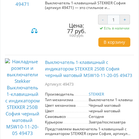
Выключатель 1-клавишный STEKKER София
(артикул 49471) — это стильное и
функциональное решение для управления
электроприборами в вашем доме или офисе.
-
+
Изготовленный из прочного ABS-пластика, он
Цена:
отличается современным черным матовым
Есть в наличии
77 руб.
цветом, который гармонично впишется в
любой интерьер. Размеры устройства
100 руб.
(65x65x35 мм) позволяют легко его установить
В корзину
на открытом монтаже, что делает установку
быстрой и удобной. Выключатель рассчитан
на номинальное напряжение 250 В и ток 10А,
что подходит для большинства стандартных
Выключатель 1-клавишный с
электросетей. Защита IP20 подходит для
использования в помещениях с низким
индикатором STEKKER 250В София
уровнем влажности. Механизм 1-клавишного
черный матовый MSW10-11-20-05 49473
выключателя гарантирует надежность и
простоту в использовании, что делает его
Артикул: 49473
идеальным выбором для вашего
пространства.
Производитель
STEKKER
Тип механизма
Выключатели 1-клавишны
Цвет механизма
Черный матовый
Цвет
черный матовый
Самовывоз
Сегодня
Курьером
Завтра/послезавтра
Представляем выключатель 1-клавишный с
индикатором STEKKER серии София, артикул
49473. Этот стильный выключатель выполнен