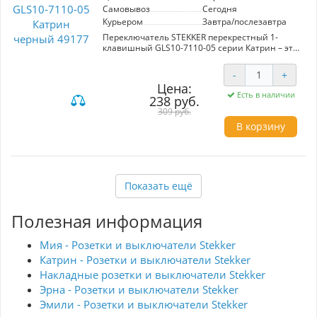
Самовывоз
Сегодня
Курьером
Завтра/послезавтра
Переключатель STEKKER перекрестный 1-
клавишный GLS10-7110-05 серии Катрин – это
идеальное решение для современных
интерьеров. Изготовленный из прочного
-
+
поликарбоната и латунных деталей, он
Цена:
сочетает в себе стильный черный цвет с
Есть в наличии
238 руб.
практичным дизайном. Размеры устройства
55x55x35 мм позволяют ему удобно вписаться
309 руб.
в любую скрытую установку. Номинальное
В корзину
напряжение в 250 В и номинальный ток 10 А
гарантируют надежную работу при различных
условиях. Уровень защиты IP20 делает его
подходящим для использования в
помещениях. Перекрестный механизм
Показать ещё
обеспечивает удобное управление от
нескольких точек, что увеличивает
функциональность и комфорт. Производитель
Полезная информация
STEKKER известен высоким качеством своей
продукции, что делает данный переключатель
идеальным выбором для вашего дома или
Мия - Розетки и выключатели Stekker
офиса.
Катрин - Розетки и выключатели Stekker
Накладные розетки и выключатели Stekker
Эрна - Розетки и выключатели Stekker
Эмили - Розетки и выключатели Stekker