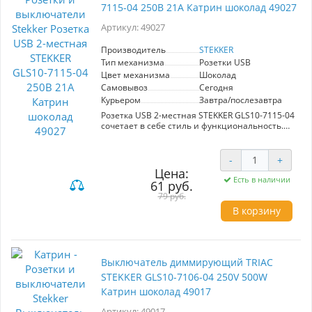
7115-04 250B 21А Катрин шоколад 49027
кинотеатров, офисов и образовательных
учреждений, где важна высокая четкость
Артикул: 49027
изображения. Размеры 72*72*35 мм
позволяют легко интегрировать розетку в
Производитель
STEKKER
любой стеновой или настенный дизайн.
Тип механизма
Розетки USB
Цвет механизма
Шоколад
Самовывоз
Сегодня
Курьером
Завтра/послезавтра
Розетка USB 2-местная STEKKER GLS10-7115-04
сочетает в себе стиль и функциональность.
Модель из серии Катрин выполнена в
элегантном шоколадном цвете, что
гармонично впишется в любой интерьер.
-
+
Поддерживает напряжение 250B и ток 21А,
Цена:
обеспечивая надежное подключение
Есть в наличии
61 руб.
устройств. Удобные USB-порты позволяют
79 руб.
заряжать гаджеты без дополнительных
адаптеров, что делает использование более
В корзину
комфортным и современным. Выбор для тех,
кто ценит качество и дизайн.
Выключатель диммирующий TRIAC
STEKKER GLS10-7106-04 250V 500W
Катрин шоколад 49017
Артикул: 49017