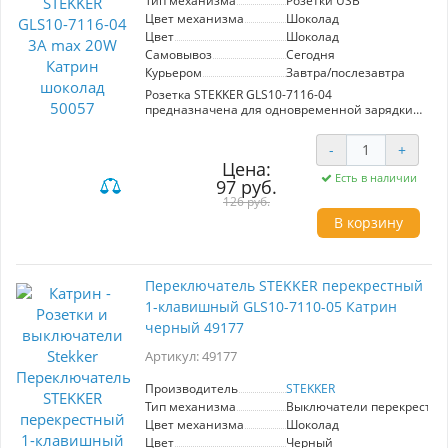
Тип механизма
Розетки USB
Цвет механизма
Шоколад
Цвет
Шоколад
Самовывоз
Сегодня
Курьером
Завтра/послезавтра
Розетка STEKKER GLS10-7116-04
предназначена для одновременной зарядки
двух устройств с поддержкой USB и Type C.
Номинальный ток 3A и мощность до 20W
-
+
обеспечивают быструю зарядку. Изготовлена
Цена:
из прочного поликарбоната и латуни, цвет
Есть в наличии
97 руб.
шоколад гармонично вписывается в интерьер.
Компактные размеры 72x72x40 мм и степень
126 руб.
защиты IP20 делают её идеальным решением
В корзину
для использования в помещениях с
температурой от 0 до +35°C.
Переключатель STEKKER перекрестный
1-клавишный GLS10-7110-05 Катрин
черный 49177
Артикул: 49177
Производитель
STEKKER
Тип механизма
Выключатели перекрестн
Цвет механизма
Шоколад
Цвет
Черный