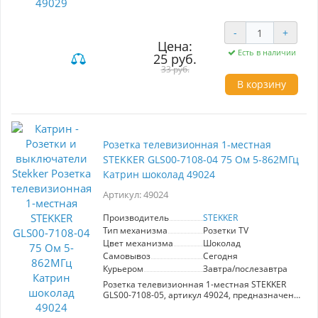
из серии Катрин – идеальное решение для
вашего дома или офиса. Благодаря защите от
случайного контакта, она обеспечит
-
+
безопасность, особенно в семьях с детьми.
Эстетически привлекательный шоколадный
Цена:
Есть в наличии
цвет гармонично впишется в любой интерьер,
25 руб.
добавляя ему уют и стиль. Подходит для
33 руб.
использования в жилых и коммерческих
В корзину
помещениях, где требуется надежное и
безопасное подключение электрических
устройств. Выберите качество и безопасность
с продукцией STEKKER.
Розетка телевизионная 1-местная
STEKKER GLS00-7108-04 75 Ом 5-862МГц
Катрин шоколад 49024
Артикул: 49024
Производитель
STEKKER
Тип механизма
Розетки TV
Цвет механизма
Шоколад
Самовывоз
Сегодня
Курьером
Завтра/послезавтра
Розетка телевизионная 1-местная STEKKER
GLS00-7108-05, артикул 49024, предназначена
для подключения телевизоров и другой
аудиовизуальной техники. Обеспечивает