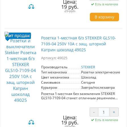
Цена:
придаст помещению уют и стиль.
Есть в наличии
19 руб.
Изготовленный из качественных материалов,
25 руб.
таких как поликарбонат и латунь, этот
переключатель обеспечивает надежность и
В корзину
долговечность в использовании.
Номинальное напряжение в 250V и ток в 10А
позволяют комфортно использовать его в
любых условиях. Защита IP20 гарантирует
безопасность в помещениях с низким уровнем
Розетка 1-местная б/з STEKKER GLS10-
влажности. STEKKER - это бренд, которому
7109-04 250V 10А с защ. шторкой
можно доверять, и его продукция станет
Катрин шоколад 49025
отличным дополнением вашего дома или
офиса.
Артикул: 49025
Производитель
STEKKER
Тип механизма
Розетки электрические
Цвет механизма
Шоколад
Самовывоз
Сегодня
Курьером
Завтра/послезавтра
Розетка 1-местная без заземления STEKKER
GLS10-7109-04 станет отличным решением
для вашего интерьера. Изготовленная из
прочного поликарбоната и латунных
компонентов, она обеспечивает надежность и
-
+
долговечность. Шоколадный цвет придаёт
Цена:
устройству стильный и современный вид,
Есть в наличии
19 руб.
идеально вписываясь в различные
25 руб.