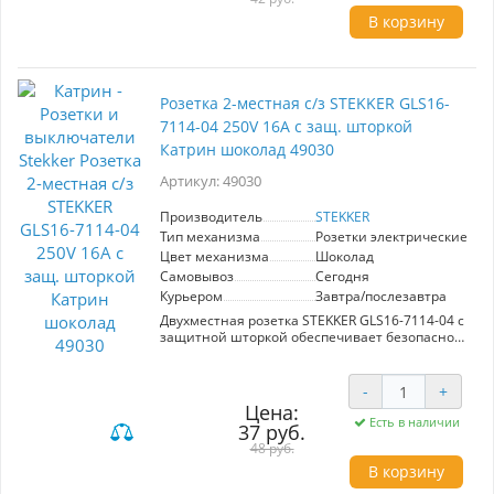
В корзину
Розетка 2-местная с/з STEKKER GLS16-
7114-04 250V 16А с защ. шторкой
Катрин шоколад 49030
Артикул: 49030
Производитель
STEKKER
Тип механизма
Розетки электрические
Цвет механизма
Шоколад
Самовывоз
Сегодня
Курьером
Завтра/послезавтра
Двухместная розетка STEKKER GLS16-7114-04 с
защитной шторкой обеспечивает безопасное
подключение электрооборудования при
напряжении до 250В и силе тока 16А.
Эстетичный шоколадный цвет из серии
-
+
Катрин гармонично впишется в любой
Цена:
интерьер. Подходит для использования в
Есть в наличии
37 руб.
жилых и коммерческих помещениях.
48 руб.
В корзину