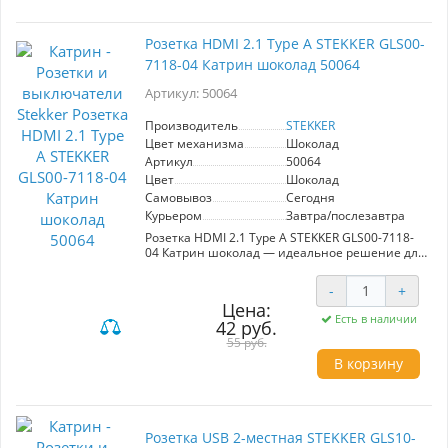
Розетка HDMI 2.1 Type A STEKKER GLS00-
7118-04 Катрин шоколад 50064
Артикул: 50064
Производитель
STEKKER
Цвет механизма
Шоколад
Артикул
50064
Цвет
Шоколад
Самовывоз
Сегодня
Курьером
Завтра/послезавтра
Розетка HDMI 2.1 Type A STEKKER GLS00-7118-
04 Катрин шоколад — идеальное решение для
подключения современных медиаустройств.
Поддерживая разрешения до 4K при 60 Гц и
-
+
скорость передачи данных до 6 Гбит/сек, она
Цена:
обеспечивает высококачественное видео и
Есть в наличии
42 руб.
аудио. Материал из поликарбоната и латунь
гарантируют долговечность, а стильный
55 руб.
шоколадный цвет гармонично впишется в
В корзину
любой интерьер.
Этот продукт станет незаменимым в
ситуациях, когда необходимо подключить
телевизор, проектор или игровую консоль к
Розетка USB 2-местная STEKKER GLS10-
источнику сигнала. Идеален для домашних