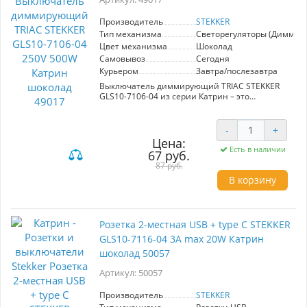
Производитель
STEKKER
Тип механизма
Светорегуляторы (Диммер
Цвет механизма
Шоколад
Самовывоз
Сегодня
Курьером
Завтра/послезавтра
Выключатель диммирующий TRIAC STEKKER
GLS10-7106-04 из серии Катрин – это
современное и стильное решение для
управления освещением в вашем доме. С
скрытой установкой, его размеры составляют
-
+
55*55*40 мм, что позволяет легко вписать
Цена:
устройство в любой интерьер. Цвет шоколад
Есть в наличии
67 руб.
добавляет нотку элегантности, а материал из
87 руб.
поликарбоната и латуни гарантирует
долговечность и надежность. Выключатель
В корзину
работает при номинальном напряжении 250 В
и токе 2А, обеспечивая эффективное
управление яркостью освещения до 500 Вт.
Защита IP20 делает его подходящим для
Розетка 2-местная USB + type C STEKKER
установки в помещениях с нормальными
GLS10-7116-04 3А max 20W Катрин
условиями. Диммер от STEKKER — идеальный
выбор для тех, кто ценит комфорт и стиль в
шоколад 50057
своем доме.
Артикул: 50057
Производитель
STEKKER