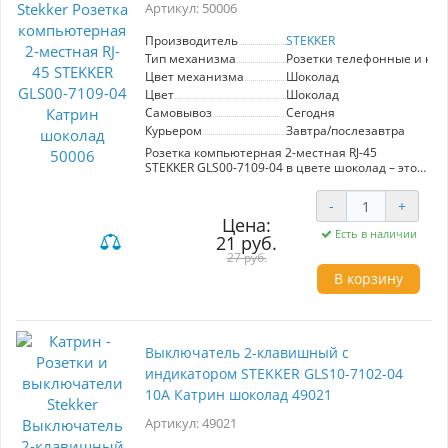
современного дизайна, выключатель STEKKER
Артикул: 50006
GLS10-7101-04 станет не только
функциональным, но и стильным акцентом в
Производитель
STEKKER
вашем доме.
Тип механизма
Розетки телефонные и ко
Цвет механизма
Шоколад
Цвет
Шоколад
Самовывоз
Сегодня
Курьером
Завтра/послезавтра
Розетка компьютерная 2-местная RJ-45
STEKKER GLS00-7109-04 в цвете шоколад – это
идеальное решение для организации
офисного или домашнего рабочего
-
+
пространства. Изготовленная из прочного
Цена:
поликарбоната с элементами из латуни и
Есть в наличии
21 руб.
нержавеющей стали, она гарантирует
долговечность и надежность. Компактные
27 руб.
размеры 72*72*35 мм позволяют удобно
В корзину
вписать розетку в любой интерьер.
С двумя гнездами вы сможете одновременно
подключать несколько устройств, что
особенно актуально в условиях активной
Выключатель 2-клавишный c
работы с компьютерами и сетевым
индикатором STEKKER GLS10-7102-04
оборудованием. Розетка подходит для
использования в помещениях с температурой
10А Катрин шоколад 49021
от 0 до +35°C и имеет степень защиты IP20, что
делает её безопасной для использования в
Артикул: 49021
офисах и домашних условиях.