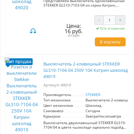
Представляем выключатель одноклавишный
STEKKER GLS10-7103-04 из серии Катрин,
артикул 49020. Этот стильный и
функциональный продукт идеально подходит
для скрытой установки, благодаря своим
-
+
компактным размерам 55x55x35 мм.
Цена:
Выполненный в элегантном шоколадном
Есть в наличии
16 руб.
цвете, он станет привлекательным элементом
21 руб.
в любом интерьере. Изготовленный из
качественного поликарбоната и с латунными
В корзину
элементами, выключатель обеспечивает
надежность и долговечность в эксплуатации.
Номинальное напряжение составляет 250 В, а
ток — 10 А, что делает его подходящим для
большинства бытовых нужд. Класс защиты
Выключатель 2-клавишный STEKKER
IP20 гарантирует безопасность в сухих
GLS10-7104-04 250V 10А Катрин шоколад
помещениях. Выключатель STEKKER — это
49019
идеальное сочетание стиля и надежности для
вашего дома.
Артикул: 49019
Производитель
STEKKER
Тип механизма
Выключатели 2-клавишны
Цвет механизма
Шоколад
Самовывоз
Сегодня
Курьером
Завтра/послезавтра
Выключатель двухклавишный STEKKER GLS10-
7104-04 в цвете «шоколад» идеально подойдет
для создания стильного и современного