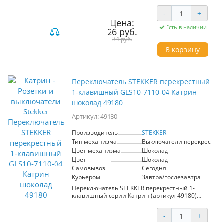
высококачественный сигнал с импедансом 75
-
+
Ом и частотным диапазоном 5-862 МГц.
Элегантный шоколадный цвет из серии
Цена:
Есть в наличии
Катрин гармонично впишется в любой
26 руб.
интерьер, а надежная конструкция
34 руб.
гарантирует долговечность и безопасность
В корзину
эксплуатации. Идеальное решение для
создания комфортной медиа-зоны.
Переключатель STEKKER перекрестный
1-клавишный GLS10-7110-04 Катрин
шоколад 49180
Артикул: 49180
Производитель
STEKKER
Тип механизма
Выключатели перекрестн
Цвет механизма
Шоколад
Цвет
Шоколад
Самовывоз
Сегодня
Курьером
Завтра/послезавтра
Переключатель STEKKER перекрестный 1-
клавишный серии Катрин (артикул 49180)
станет отличным дополнением вашего
интерьера. С скрытым типом установки, его
-
+
размер составляет 55*55*35 мм, что позволяет