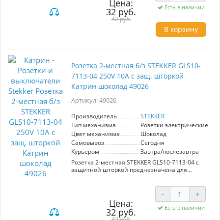
Цена:
легко интегрировать его в любые стеновые
Есть в наличии
32 руб.
покрытия. Шоколадный цвет механизма
придаст вашему помещению изысканный вид,
42 руб.
а прочный поликарбонат и латунь обеспечат
В корзину
долгий срок службы. Номинальное
напряжение 250 В и ток 10 А гарантируют
надежную работу устройства, соответствуя
требованиям IP20. Благодаря перекрестному
механизму, вы получите удобство в
Розетка 2-местная б/з STEKKER GLS10-
управлении освещением в разных зонах.
7113-04 250V 10А с защ. шторкой
Выбор переключателя STEKKER — это
уверенность в качестве и стиле.
Катрин шоколад 49026
Артикул: 49026
Производитель
STEKKER
Тип механизма
Розетки электрические
Цвет механизма
Шоколад
Самовывоз
Сегодня
Курьером
Завтра/послезавтра
Розетка 2-местная STEKKER GLS10-7113-04 с
защитной шторкой предназначена для
подключения электроприборов с
номинальным напряжением 250V и силой
тока до 10А. Элегантный шоколадный цвет в
-
+
серии Катрин гармонично впишется в любой
Цена:
интерьер, обеспечивая безопасность и
Есть в наличии
32 руб.
надежность использования.
42 руб.