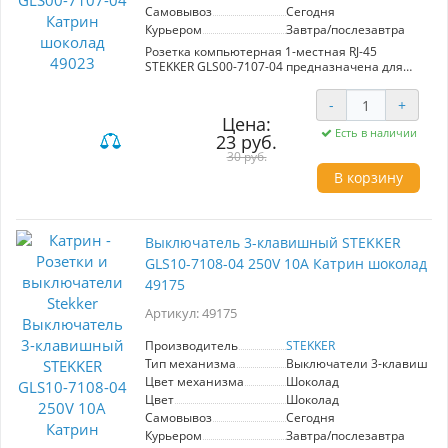
Самовывоз
Сегодня
Курьером
Завтра/послезавтра
Розетка компьютерная 1-местная RJ-45
STEKKER GLS00-7107-04 предназначена для
подключения сетевых устройств. Цвет
шоколадный, подходит для стильных
-
+
интерьеров. Высококачественные материалы
Цена:
обеспечивают надежную работу и
Есть в наличии
23 руб.
долговечность. Идеальное решение для
офисов и домашних сетей.
30 руб.
В корзину
Выключатель 3-клавишный STEKKER
GLS10-7108-04 250V 10А Катрин шоколад
49175
Артикул: 49175
Производитель
STEKKER
Тип механизма
Выключатели 3-клавишны
Цвет механизма
Шоколад
Цвет
Шоколад
Самовывоз
Сегодня
Курьером
Завтра/послезавтра