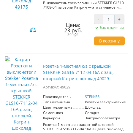
Выключатель трехклавишный STEKKER GLS10-
7108-04 из серии Катрин — это стильное и
функциональное решение для вашего
интерьера. Скрытый тип установки и
-
+
компактные размеры 55*55*35 мм позволяют
Цена:
легко интегрировать его в любые
Есть в наличии
23 руб.
дизайнерские решения. Шоколадный цвет
добавляет элегантности, а использование
30 руб.
качественных материалов, таких как
В корзину
поликарбонат и латунь, гарантирует
долговечность и устойчивость к износу.
Выключатель назначен для работы при
номинальном напряжении 250V и токе 10A,
что обеспечивает надежную эксплуатацию.
Уровень защиты IP20 позволяет использовать
Розетка 1-местная с/з с крышкой
его внутри помещений. Выбор STEKKER — это
STEKKER GLS16-7112-04 16А с защ.
выбор надежности и стиля для вашего дома.
шторкой Катрин шоколад 49029
Артикул: 49029
Производитель
STEKKER
Тип механизма
Розетки электрические
Цвет механизма
Шоколад
Самовывоз
Сегодня
Курьером
Завтра/послезавтра
Розетка 1-местная с защитной шторкой
STEKKER GLS16-7112-04 16А в цвете "шоколад"