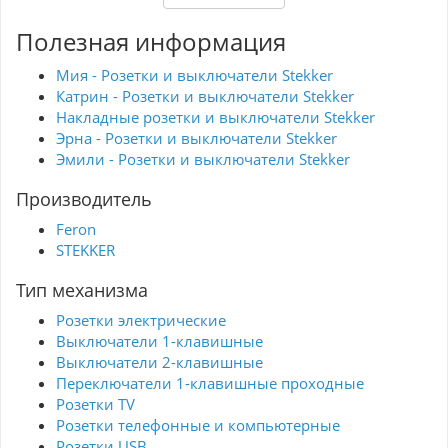
требуется удобный доступ к электроприборам.
Выбирая STEKKER MFR00-7005-02, вы получаете
Полезная информация
не только стильный, но и надёжный элемент
для вашего пространства.
Мия - Розетки и выключатели Stekker
Катрин - Розетки и выключатели Stekker
Накладные розетки и выключатели Stekker
Эрна - Розетки и выключатели Stekker
Эмили - Розетки и выключатели Stekker
Производитель
Feron
STEKKER
Тип механизма
Розетки электрические
Выключатели 1-клавишные
Выключатели 2-клавишные
Переключатели 1-клавишные проходные
Розетки TV
Розетки телефонные и компьютерные
Розетки USB