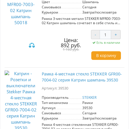
Цвет
Шампань
Самовывоз
Сегодня
Курьером
Завтра/послезавтра
Рамка 3-местная металл STEKKER MFR00-7003-
02 Катрин шампань сочетает в себе стиль и
функциональность. Изготовлена из прочного
металла и ABS пластика, она обладает
-
+
элегантным цветом шампань, который
Цена:
гармонично впишется в любой интерьер.
Есть в наличии
892 руб.
Размер 227x84x9 мм делает её компактной и
удобной для установки. Надежная
1 160 руб.
конструкция и современный дизайн делают
В корзину
эту рамку идеальным решением для создания
комфортного и эстетически привлекательного
пространства.
Рамка 4-местная стекло STEKKER GFR00-
7004-02 серия Катрин шампань 39530
Артикул: 39530
Производитель
STEKKER
Тип механизма
Рамки
Артикул
39530
Самовывоз
Сегодня
Курьером
Завтра/послезавтра
Рамка 4-местная стеклянная STEKKER GFR00-
7004-02 из серии Катрин сочетает в себе