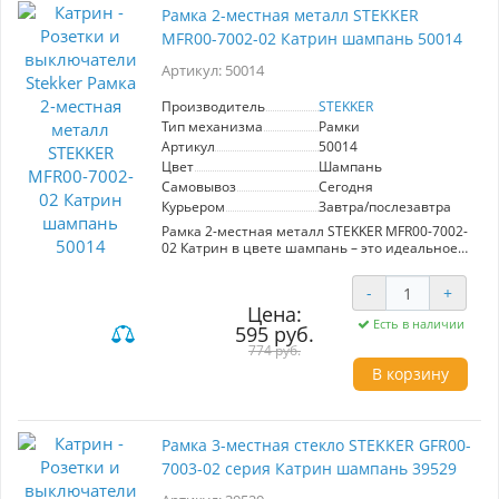
отличается высоким качеством и
Рамка 2-местная металл STEKKER
современным дизайном, что делает её
отличным выбором для любителей
MFR00-7002-02 Катрин шампань 50014
функциональности и эстетики. Убедитесь, что
ваш интерьер выглядит современно с рамкой
Артикул: 50014
STEKKER!
Производитель
STEKKER
Тип механизма
Рамки
Артикул
50014
Цвет
Шампань
Самовывоз
Сегодня
Курьером
Завтра/послезавтра
Рамка 2-местная металл STEKKER MFR00-7002-
02 Катрин в цвете шампань – это идеальное
решение для создания стильного и
современного интерьера. Изготовленная из
-
+
прочного металла и ABS пластика, она
Цена:
гарантирует долговечность и надежность.
Есть в наличии
595 руб.
Размеры 155*84*9 мм позволяют легко
интегрировать рамку в любые стандартные
774 руб.
монтажные системы.
В корзину
Эта рамка станет отличным выбором для
офисов, жилых помещений и общественных
пространств, где требуется эстетичный и
Рамка 3-местная стекло STEKKER GFR00-
функциональный дизайн. Благодаря
элегантному цвету шампань, она гармонично
7003-02 серия Катрин шампань 39529
впишется в разнообразные стили интерьера,
подчеркивая его индивидуальность.