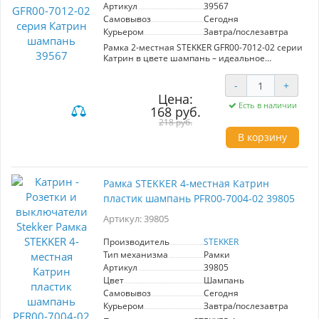
Артикул
39567
Самовывоз
Сегодня
Курьером
Завтра/послезавтра
Рамка 2-местная STEKKER GFR00-7012-02 серии
Катрин в цвете шампань – идеальное
решение для оформления вашего интерьера.
Эта рамка, выполненная из закаленного
-
+
стекла и ABS пластика, сочетает в себе стиль и
Цена:
надежность, благодаря чему она станет
Есть в наличии
168 руб.
долговечной деталью вашего дизайна. Размер
122*84*20 мм позволяет удобно разместить
218 руб.
два гнезда, а отсутствие перемычки
В корзину
обеспечивает гибкость в использовании.
Продукт подходит для различных типов
механизмов, обеспечивая высокую
функциональность. Номинальное
Рамка STEKKER 4-местная Катрин
напряжение и ток позволяют использовать
рамку в любых условиях. Рабочий
пластик шампань PFR00-7004-02 39805
температурный диапазон также делает ее
универсальным решением для вашего дома
Артикул: 39805
или офиса. Надежный производитель STEKKER
гарантирует качество и эстетичность этого
Производитель
STEKKER
изделия, идеально вписывающегося в
Тип механизма
Рамки
современные интерьеры.
Артикул
39805
Цвет
Шампань
Самовывоз
Сегодня
Курьером
Завтра/послезавтра