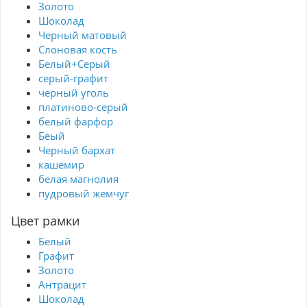
Золото
Шоколад
Черный матовый
Слоновая кость
Белый+Серый
серый-графит
черный уголь
платиново-серый
белый фарфор
Беый
Черный бархат
кашемир
белая магнолия
пудровый жемчуг
Цвет рамки
Белый
Графит
Золото
Антрацит
Шоколад