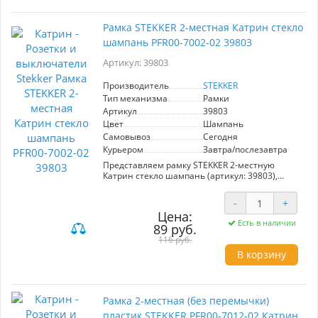
проверенного производителя STEKKER.
Рамка STEKKER 2-местная Катрин стекло
шампань PFR00-7002-02 39803
Артикул: 39803
Производитель
STEKKER
Тип механизма
Рамки
Артикул
39803
Цвет
Шампань
Самовывоз
Сегодня
Курьером
Завтра/послезавтра
Представляем рамку STEKKER 2-местную
Катрин стекло шампань (артикул: 39803),
которая станет идеальным решением для
создания стильного освещения в вашем
-
+
интерьере. Эта элегантная рамка,
Цена:
выполненная в привлекательном цвете
Есть в наличии
89 руб.
шампань, отлично дополнит как современные,
так и классические решения. Благодаря
116 руб.
квадратной форме и простому дизайну, она
В корзину
гармонично сочетает в себе
функциональность и эстетику. Рамка
предназначена для светильников с цоколем
GU10, что позволяет вам легко менять
Рамка 2-местная (без перемычки)
источники света в зависимости от ваших
предпочтений. Идеальна для использования в
пластик STEKKER PFR00-7012-02 Катрин