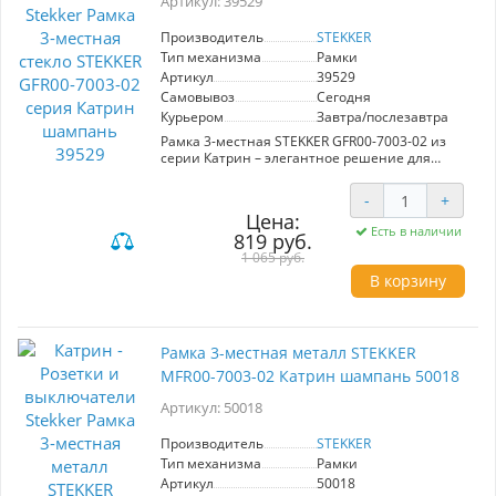
Артикул: 39529
Используйте рамку STEKKER для установки
различных электрических устройств и
Производитель
STEKKER
создайте комфортное и современное
Тип механизма
Рамки
пространство.
Артикул
39529
Самовывоз
Сегодня
Курьером
Завтра/послезавтра
Рамка 3-местная STEKKER GFR00-7003-02 из
серии Катрин – элегантное решение для
оформления электрических гнезд в вашем
интерьере. Изготовленная из закаленного
-
+
стекла и ABS пластика, она сочетает в себе
Цена:
прочность и стиль. Цвет шампань добавляет
Есть в наличии
819 руб.
воздушности и утонченности, благодаря чему
рамка легко вписывается в разнообразные
1 065 руб.
дизайнерские решения. Размер 227*84*9 мм
В корзину
обеспечивает компактность и легкость
монтажа. Номинальное напряжение и ток
соответствуют стандартам безопасности, а
диапазон рабочих температур делает ее
Рамка 3-местная металл STEKKER
универсальной для использования в любом
помещении. Выбирая рамку STEKKER, вы
MFR00-7003-02 Катрин шампань 50018
получаете не только функциональность, но и
визуальный акцент, который подчеркнет вашу
Артикул: 50018
индивидуальность. Производитель
гарантирует высокое качество продукции, что
Производитель
STEKKER
делает данную рамку отличным выбором для
Тип механизма
Рамки
современных интерьеров.
Артикул
50018