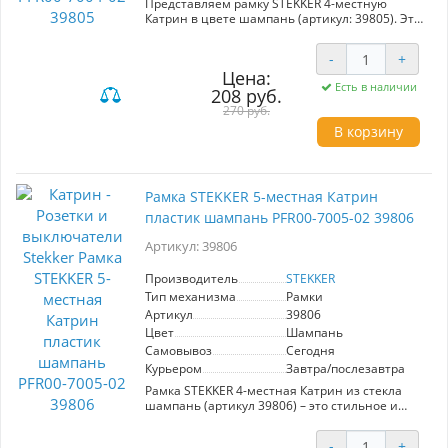
Представляем рамку STEKKER 4-местную
Катрин в цвете шампань (артикул: 39805). Эта
стильная рамка идеально подходит для
создания современного и элегантного
-
+
интерьера. Изготовленная из качественных
Цена:
материалов, она обеспечивает надежность и
Есть в наличии
208 руб.
долговечность. Рамка предназначена для
интеграции квадратных светильников, что
270 руб.
позволяет легко адаптировать освещение под
В корзину
любые дизайнерские решения. Цвет шампань
придаёт особый шарм и гармонично
сочетается с различными отделками. Система
крепления проста в установке, что делает её
Рамка STEKKER 5-местная Катрин
подходящей как для бытовых, так и для
коммерческих помещений. Благодаря
пластик шампань PFR00-7005-02 39806
универсальному дизайну и высокому качеству
от производителя STEKKER, эта рамка станет
Артикул: 39806
отличным выбором для создания уютной
атмосферы в вашем доме или офисе.
Производитель
STEKKER
Тип механизма
Рамки
Артикул
39806
Цвет
Шампань
Самовывоз
Сегодня
Курьером
Завтра/послезавтра
Рамка STEKKER 4-местная Катрин из стекла
шампань (артикул 39806) – это стильное и
современное решение для оформления
вашего интерьера. Это изделие создано для
-
+