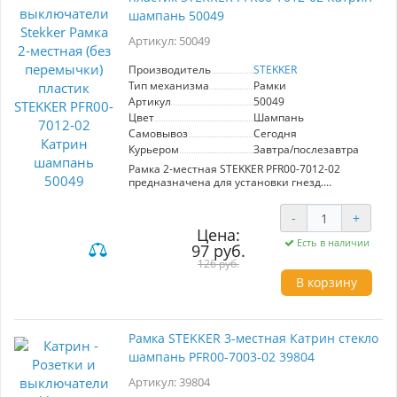
жилых и коммерческих помещениях, рамка
шампань 50049
STEKKER сочетает в себе высокое качество и
удобство использования. Выберите эту рамку,
Артикул: 50049
чтобы подчеркнуть индивидуальность вашего
пространства и создать комфортную
Производитель
STEKKER
атмосферу.
Тип механизма
Рамки
Артикул
50049
Цвет
Шампань
Самовывоз
Сегодня
Курьером
Завтра/послезавтра
Рамка 2-местная STEKKER PFR00-7012-02
предназначена для установки гнезд.
Изготовлена из прочного поликарбоната, цвет
шампань. Размер 123x82x18 мм. Идеально
-
+
подходит для создания стильных
Цена:
электрических решений в интерьере.
Есть в наличии
97 руб.
126 руб.
В корзину
Рамка STEKKER 3-местная Катрин стекло
шампань PFR00-7003-02 39804
Артикул: 39804