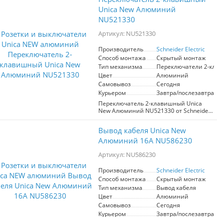
материалов, соответствующим ГОСТ.
Что позволяет повысить срок службы
Unica New Алюминий
изделия. ABS пластик защищен от
NU521330
выцветания. Гарантия от
производителя.
Артикул: NU521330
Производитель
Schneider Electric
Способ монтажа
Скрытый монтаж
Тип механизма
Переключатели 2-к
Цвет
Алюминий
Самовывоз
Сегодня
Курьером
Завтра/послезавтра
Переключатель 2-клавишный Unica
New Алюминий NU521330 от Schneider
Electric – это современное решение для
организации управления освещением.
Вывод кабеля Unica New
Изготовленный из
высококачественного ABS пластика,
Алюминий 16А NU586230
данный переключатель обеспечивает
стойкость к выцветанию и
Артикул: NU586230
воздействию внешних факторов, что
значительно продлевает срок службы
Производитель
Schneider Electric
изделия. Механизм выполнен в
Способ монтажа
Скрытый монтаж
стильном алюминиевом цвете,
Тип механизма
Вывод кабеля
который вписывается в любой
Цвет
Алюминий
интерьер, добавляя ему элегантности и
современности. Этот проходной
Самовывоз
Сегодня
переключатель позволяет
Курьером
Завтра/послезавтра