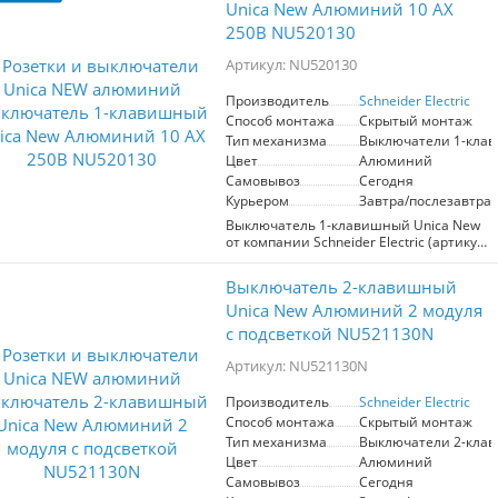
Unica New Алюминий 10 AX
250В NU520130
Артикул: NU520130
Производитель
Schneider Electric
Способ монтажа
Скрытый монтаж
Тип механизма
Выключатели 1-кла
Цвет
Алюминий
Самовывоз
Сегодня
Курьером
Завтра/послезавтра
Выключатель 1-клавишный Unica New
от компании Schneider Electric (артикул
NU520130) представляет собой
надежное и стильное решение для
Выключатель 2-клавишный
управления освещением в любом
помещении. Изготовленный из
Unica New Алюминий 2 модуля
современных материалов, механизм
с подсветкой NU521130N
выключателя обеспечивает высокую
степень долговечности и соответствует
Артикул: NU521130N
строгим стандартам ГОСТ. Эстетичный
оттенок алюминия придаёт интерьеру
Производитель
Schneider Electric
современный вид, а специальная
Способ монтажа
Скрытый монтаж
обработка ABS пластика
предотвращает выцветание, что
Тип механизма
Выключатели 2-кла
гарантирует сохранность внешнего
Цвет
Алюминий
вида на протяжении длительного
Самовывоз
Сегодня
времени. С максимальной нагрузкой в