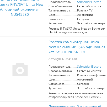
Производитель
Schneider Electric
Способ монтажа
Скрытый монтаж
Тип механизма
Розетки TV
Цвет
Алюминий
Самовывоз
Сегодня
Курьером
Завтра/послезавтра
Розетка R-TV/SAT Unica New от Schneider
Electric предназначена для
подключения телевизионного и
спутникового оборудования.
Розетка компьютерная Unica
Выполнена в алюминиевом цвете,
гармонично вписывается в
New Алюминий RJ45 одиночная
современные интерьеры.
кат. 5е UTP NU541130
Обеспечивает надежный сигнал и
простоту установки. Идеальный выбор
Артикул: NU541130
для создания качественной
аудиовизуальной системы.
Производитель
Schneider Electric
Способ монтажа
Скрытый монтаж
Тип механизма
Розетки телефонные
Цвет
Алюминий
Самовывоз
Сегодня
Курьером
Завтра/послезавтра
Розетки телефонные и компьютерные
от производителя Schneider Electric
серии Unica NEW в цвете Алюминий
Механизм выполнен из современных
Переключатель 2-клавишный