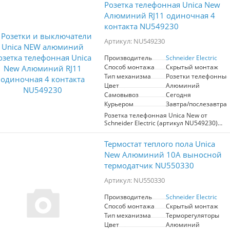
Розетка телефонная Unica New
Тип механизма - электрическая розетка
с заземлением, без шторок,
Алюминий RJ11 одиночная 4
обеспечивающая безопасность
контакта NU549230
использования. Номинальные
характеристики: 16А, 250В.
Артикул: NU549230
Преимущества - надежные винтовые
зажимы для подключения проводов и
Производитель
Schneider Electric
стильный современный дизайн,
Способ монтажа
Скрытый монтаж
подходящий для любых интерьеров.
Тип механизма
Розетки телефонные
Цвет
Алюминий
Самовывоз
Сегодня
Курьером
Завтра/послезавтра
Розетка телефонная Unica New от
Schneider Electric (артикул NU549230)
предназначена для подключения
телефонных устройств. Модель
Термостат теплого пола Unica
выполнена в цвете алюминий и
оснащена 4 контактами RJ11. Основные
New Алюминий 10А выносной
преимущества: современный дизайн,
термодатчик NU550330
простота установки и надежность в
использовании. Идеально подходит
Артикул: NU550330
для создания стильного и
функционального пространства.
Производитель
Schneider Electric
Способ монтажа
Скрытый монтаж
Тип механизма
Терморегуляторы
Цвет
Алюминий