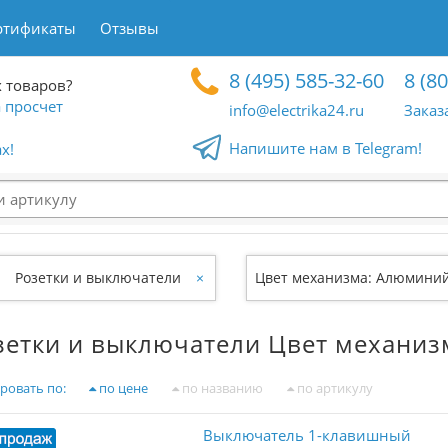
ртификаты
Отзывы
8 (495) 585-32-60
8 (8
 товаров?
 просчет
info@electrika24.ru
Заказ
Напишите нам в Telegram!
x!
Розетки и выключатели
×
Цвет механизма: Алюмини
зетки и выключатели Цвет механи
ровать по:
по цене
по названию
по артикулу
Выключатель 1-клавишный