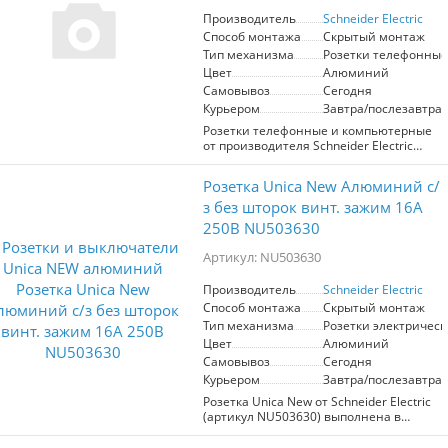
в помещениях с высокой нагрузкой.
Производитель
Schneider Electric
Выберите Unica New для сочетания
Способ монтажа
Скрытый монтаж
эстетики и функциональности.
Тип механизма
Розетки телефонные
Цвет
Алюминий
Самовывоз
Сегодня
Курьером
Завтра/послезавтра
Розетки телефонные и компьютерные
от производителя Schneider Electric
серии Unica NEW в цвете Алюминий
Механизм выполнен из современных
Розетка Unica New Алюминий с/
материалов, соответствующим ГОСТ.
Что позволяет повысить срок службы
з без шторок винт. зажим 16А
изделия. ABS пластик защищен от
250В NU503630
выцветания. Гарантия от
производителя.
Артикул: NU503630
Производитель
Schneider Electric
Способ монтажа
Скрытый монтаж
Тип механизма
Розетки электрическ
Цвет
Алюминий
Самовывоз
Сегодня
Курьером
Завтра/послезавтра
Розетка Unica New от Schneider Electric
(артикул NU503630) выполнена в
алюминиевом цвете и предназначена
для установки в электрические сети.