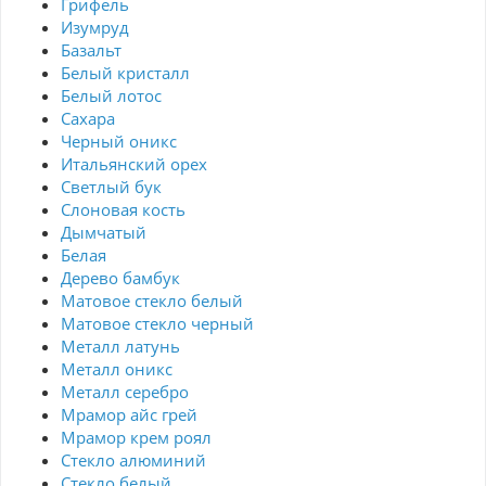
Грифель
Изумруд
Базальт
Белый кристалл
Белый лотос
Сахара
Черный оникс
Итальянский орех
Светлый бук
Слоновая кость
Дымчатый
Белая
Дерево бамбук
Матовое стекло белый
Матовое стекло черный
Металл латунь
Металл оникс
Металл серебро
Мрамор айс грей
Мрамор крем роял
Стекло алюминий
Стекло белый