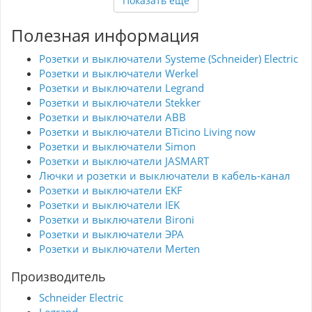
Показать ещё
прикосновения к токоведущим частям, что
обеспечивает безопасность при
использовании. Простота установки благодаря
Полезная информация
продуманным присоединениям проводов
позволяет легко и быстро подключать и
отключать устройство без необходимости в
Розетки и выключатели Systeme (Schneider) Electric
обслуживании. Улучшенная эргономика
Розетки и выключатели Werkel
минимизирует искрение при работе с
светодиодами, а короткий и тихий ход клавиш
Розетки и выключатели Legrand
делает использование комфортным. Цветовой
Розетки и выключатели Stekker
дизайн в слоновой кости с хромированными
элементами добавляет изысканности в любой
Розетки и выключатели ABB
интерьер. Выбор Werkel – это гарант качества
Розетки и выключатели BTicino Living now
и надежности.
Розетки и выключатели Simon
Розетки и выключатели JASMART
Лючки и розетки и выключатели в кабель-канал
Розетки и выключатели EKF
Розетки и выключатели IEK
Розетки и выключатели Bironi
Розетки и выключатели ЭРА
Розетки и выключатели Merten
Производитель
Schneider Electric