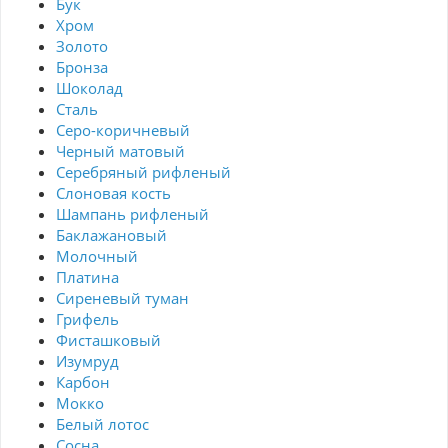
Бук
Хром
Золото
Бронза
Шоколад
Сталь
Серо-коричневый
Черный матовый
Серебряный рифленый
Слоновая кость
Шампань рифленый
Баклажановый
Молочный
Платина
Сиреневый туман
Грифель
Фисташковый
Изумруд
Карбон
Мокко
Белый лотос
Сосна