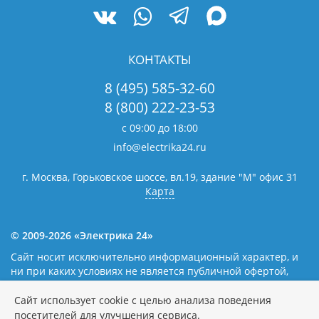
КОНТАКТЫ
8 (495) 585-32-60
8 (800) 222-23-53
с 09:00 до 18:00
info@electrika24.ru
г. Москва, Горьковское шоссе, вл.19,
здание "М" офис 31
Карта
© 2009-2026 «Электрика 24»
Сайт носит исключительно информационный характер, и
ни при каких условиях не является публичной офертой,
определяемой положениями статьи 437(2) Гражданского
кодекса Российской Федерации. Наличие и цены уточняйте
Сайт использует cookie с целью анализа поведения
у наших операторов.
Политика обработки персональных
посетителей для улучшения сервиса.