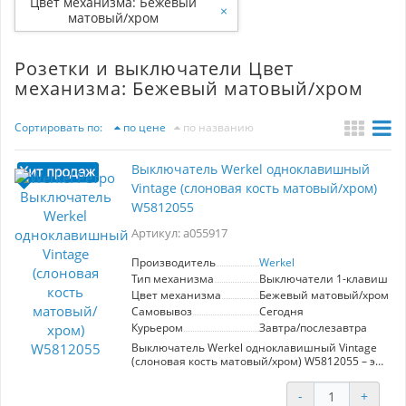
Цвет механизма: Бежевый
×
матовый/хром
Розетки и выключатели Цвет
механизма: Бежевый матовый/хром
Сортировать по:
по цене
по названию
Выключатель Werkel одноклавишный
Vintage (слоновая кость матовый/хром)
W5812055
Артикул: a055917
Производитель
Werkel
Тип механизма
Выключатели 1-клавишны
Цвет механизма
Бежевый матовый/хром
Самовывоз
Сегодня
Курьером
Завтра/послезавтра
Выключатель Werkel одноклавишный Vintage
(слоновая кость матовый/хром) W5812055 – это
стильное и функциональное решение для
управления освещением в ваших интерьере.
-
+
Артикул a055917, номинальный ток 10 А и