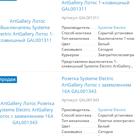
ArtGallery Лотос 1-клавишный
GAL001311
Артикул: GAL001311
Производитель
Systeme Electric
Способ монтажа
Скрытой установки
Тип механизма
Выключатели 1-кла
Цвет
Белый
Самовывоз
Сегодня
Курьером
Завтра/послезавтра
Представляем выключатель 1-
клавишный Systeme Electric ArtGallery
Лотос (артикул GAL001311), который
станет стильным акцентом в любом
Розетка Systeme Electric
интерьере. Его современный
механизм, предназначенный для
ArtGallery Лотос с заземлением
работы в сетях 250 В и токе до 10 А,
16А GAL001343
обеспечивает надежность и
долговечность использования. Этот
Артикул: GAL001343
выключатель идеально подходит для
ценителей матовых поверхностей,
Производитель
Systeme Electric
приятно ощущаемых на ощупь.
Способ монтажа
Скрытой установки
Лицевые детали из качественного ABS-
пластика гарантируют высокую
Тип механизма
Розетки электрическ
устойчивость к царапинам и УФ-
Цвет
Белый
излучению, что позволяет сохранить
Самовывоз
Сегодня
первозданный вид на долгие годы.