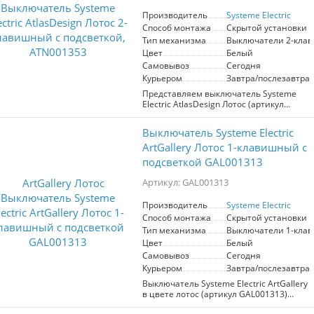
помещениях.
Производитель
Systeme Electric
Способ монтажа
Скрытой установки
Тип механизма
Выключатели 2-кла
Цвет
Белый
Самовывоз
Сегодня
Курьером
Завтра/послезавтра
Представляем выключатель Systeme
Electric AtlasDesign Лотос (артикул
ATN001353) – современное решение
для управления освещением. Этот 2-
Выключатель Systeme Electric
клавишный выключатель с подсветкой
обеспечит удобство в использовании
ArtGallery Лотос 1-клавишный с
даже в темноте, благодаря
подсветкой GAL001313
светодиодной подсветке синего цвета.
Механизм рассчитан на работу в сетях
Артикул: GAL001313
250 В и ток до 10 А, что делает его
надежным выбором для любого
Производитель
Systeme Electric
домашнего или офисного
Способ монтажа
Скрытой установки
пространства. Лицевые детали
выполнены из качественного ABS-
Тип механизма
Выключатели 1-кла
пластика, устойчивого к царапинам и
Цвет
Белый
УФ-излучению, что гарантирует
Самовывоз
Сегодня
долговечность и сохранение
Курьером
Завтра/послезавтра
эстетического вида на протяжении
длительного времени. Усиленные
Выключатель Systeme Electric ArtGallery
прямые монтажные лапки
в цвете лотос (артикул GAL001313)
обеспечивают надежную фиксацию в
представляет собой стильное и