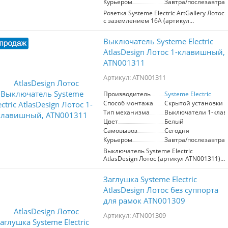
Курьером
Завтра/послезавтра
Награжденный за лучший
промышленный дизайн на премии
Розетка Systeme Electric ArtGallery Лотос
МИНПРОМТОРГ 2023, этот выключатель
с заземлением 16А (артикул
сочетает в себе функциональность и
GAL001343) сочетает в себе элегантный
эстетическую привлекательность.
дизайн и высокую надежность.
Выключатель Systeme Electric
Выбирайте качество и стиль с
Обеспечивает безопасное
выключателем Systeme Electric
подключение электрических приборов
AtlasDesign Лотос 1-клавишный,
ArtGallery Лотос.
с максимальным током 16А. Цвет
ATN001311
механизма "Лотос" гармонично
вписывается в любые интерьеры,
Артикул: ATN001311
подчеркивая стиль и современность
вашего пространства. Идеальный
Производитель
Systeme Electric
выбор для создания комфортной и
Способ монтажа
Скрытой установки
безопасной электрической сети в
вашем доме или офисе.
Тип механизма
Выключатели 1-кла
Цвет
Белый
Самовывоз
Сегодня
Курьером
Завтра/послезавтра
Выключатель Systeme Electric
AtlasDesign Лотос (артикул ATN001311)
— это надежное и стильное решение
для управления электроприборами.
Заглушка Systeme Electric
Выполненный в элегантном цвете
лотос, этот 1-клавишный выключатель
AtlasDesign Лотос без суппорта
идеально вписывается в любой
для рамок ATN001309
интерьер. Он предназначен для работы
в сетях с напряжением 250 В и
Артикул: ATN001309
выдерживает ток до 10 А, что позволяет
использовать его в различных