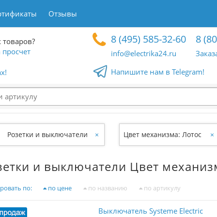
ртификаты
Отзывы
8 (495) 585-32-60
8 (8
 товаров?
 просчет
info@electrika24.ru
Заказ
Напишите нам в Telegram!
x!
Розетки и выключатели
×
Цвет механизма: Лотос
×
зетки и выключатели Цвет механиз
ровать по:
по цене
по названию
по артикулу
Выключатель Systeme Electric