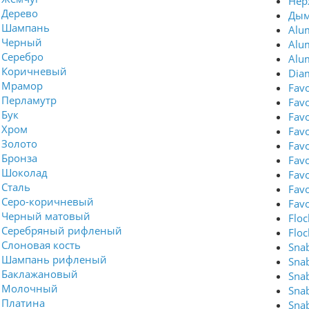
Нер
Дерево
Дым
Шампань
Alu
Черный
Alu
Серебро
Alu
Коричневый
Dia
Мрамор
Favo
Перламутр
Fav
Бук
Fav
Хром
Fav
Золото
Fav
Бронза
Fav
Шоколад
Favo
Сталь
Fav
Серо-коричневый
Fav
Черный матовый
Flo
Серебряный рифленый
Flo
Слоновая кость
Sna
Шампань рифленый
Sna
Баклажановый
Sna
Молочный
Sna
Платина
Sna