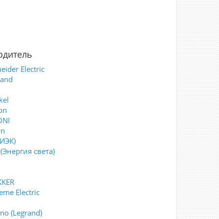
одитель
eider Electric
rand
kel
on
ONI
on
(ИЭК)
(Энергия света)
KKER
eme Electric
i
ino (Legrand)