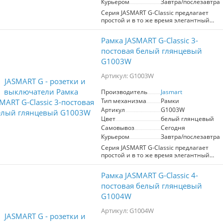
Курьером
Завтра/послезавтра
Серия JASMART G-Classic предлагает
простой и в то же время элегантный
дизайн, не подверженный
быстротечным изменениям моды.
Рамка JASMART G-Classic 3-
Рамки изготовлены из высокопрочного
поликарбоната, стойкого к
постовая белый глянцевый
ультрафиолетовому излучению и
G1003W
механическим повреждениям, просты в
уходе.
Артикул: G1003W
Возможна вертикальная и
Производитель
Jasmart
горизонтальная установка
Тип механизма
Рамки
Артикул
G1003W
Цвет
белый глянцевый
Самовывоз
Сегодня
Курьером
Завтра/послезавтра
Серия JASMART G-Classic предлагает
простой и в то же время элегантный
дизайн, не подверженный
быстротечным изменениям моды.
Рамка JASMART G-Classic 4-
Рамки изготовлены из высокопрочного
поликарбоната, стойкого к
постовая белый глянцевый
ультрафиолетовому излучению и
G1004W
механическим повреждениям, просты в
уходе.
Артикул: G1004W
Возможна вертикальная и