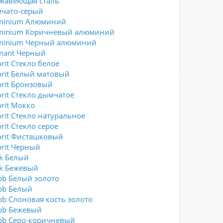
жавеющая сталь
чато-серый
minium Алюминий
minium Коричневый алюминий
minium Черный алюминий
mant Черный
rit Стекло белое
orit Белый матовый
orit Бронзовый
orit Стекло дымчатое
orit Мокко
orit Стекло натуральное
rit Стекло серое
orit Фисташковый
orit Черный
ck Белый
ck Бежевый
bb Белый золото
bb Белый
bb Слоновая кость золото
bb Бежевый
bb Серо-коричневый