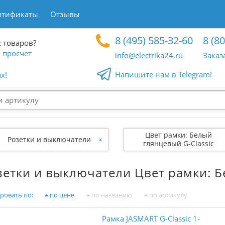
ртификаты
Отзывы
8 (495) 585-32-60
8 (8
 товаров?
 просчет
info@electrika24.ru
Заказ
Напишите нам в Telegram!
x!
Цвет рамки: Белый
Розетки и выключатели
×
глянцевый G-Classic
зетки и выключатели Цвет рамки: Б
ровать по:
по цене
по названию
по артикулу
Рамка JASMART G-Classic 1-