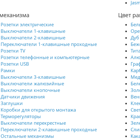
Jasm
 механизма
Цвет ра
Розетки электрические
Бел
Выключатели 1-клавишные
Оре
Выключатели 2-клавишные
Дуб
Переключатели 1-клавишные проходные
Беж
Розетки TV
Тит
Розетки телефонные и компьютерные
Ал
Розетки USB
Гра
Рамки
Кар
Выключатели 3-клавишные
Мед
Выключатели жалюзийные
Бел
Выключатели кнопочные
Зол
Датчики движения
Вен
Заглушки
Кле
Коробки для открытого монтажа
Све
Терморегуляторы
Кра
Выключатели перекрестные
Зел
Переключатели 2-клавишные проходные
Сли
Остальные механизмы
Как