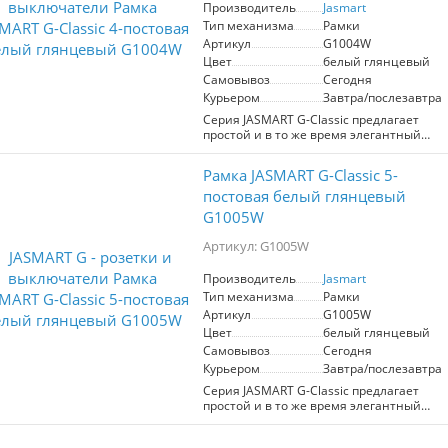
Производитель
Jasmart
горизонтальная установка
Тип механизма
Рамки
Артикул
G1004W
Цвет
белый глянцевый
Самовывоз
Сегодня
Курьером
Завтра/послезавтра
Серия JASMART G-Classic предлагает
простой и в то же время элегантный
дизайн, не подверженный
быстротечным изменениям моды.
Рамка JASMART G-Classic 5-
Рамки изготовлены из высокопрочного
поликарбоната, стойкого к
постовая белый глянцевый
ультрафиолетовому излучению и
G1005W
механическим повреждениям, просты в
уходе.
Артикул: G1005W
Возможна вертикальная и
Производитель
Jasmart
горизонтальная установка
Тип механизма
Рамки
Артикул
G1005W
Цвет
белый глянцевый
Самовывоз
Сегодня
Курьером
Завтра/послезавтра
Серия JASMART G-Classic предлагает
простой и в то же время элегантный
дизайн, не подверженный
быстротечным изменениям моды.