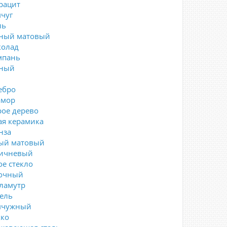
рацит
чуг
ль
ный матовый
олад
пань
ный
ебро
мор
рое дерево
ая керамика
нза
ый матовый
ичневый
ое стекло
очный
ламутр
ель
мчужный
ко