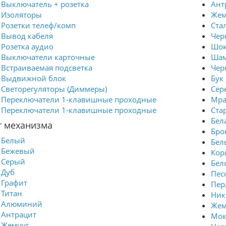
Выключатель + розетка
Ант
Изоляторы
Жем
Розетки телеф/комп
Ста
Вывод кабеля
Чер
Розетка аудио
Шок
Выключатели карточные
Шам
Встраиваемая подсветка
Чер
Выдвижной блок
Бук
Светорегуляторы (Диммеры)
Сер
Переключатели 1-клавишные проходные
Мра
Переключатели 1-клавишные проходные
Ста
Бел
т механизма
Бро
Белый
Бел
Бежевый
Кор
Серый
Бел
Дуб
Пес
Графит
Пер
Титан
Ник
Алюминий
Же
Антрацит
Мок
Жемчуг