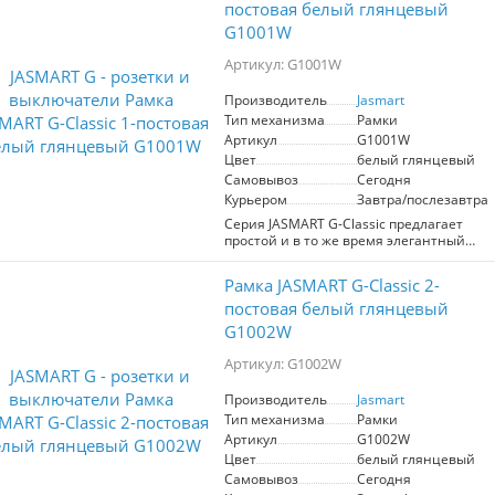
постовая белый глянцевый
G1001W
Артикул: G1001W
Производитель
Jasmart
Тип механизма
Рамки
Артикул
G1001W
Цвет
белый глянцевый
Самовывоз
Сегодня
Курьером
Завтра/послезавтра
Серия JASMART G-Classic предлагает
простой и в то же время элегантный
дизайн, не подверженный
быстротечным изменениям моды.
Рамка JASMART G-Classic 2-
Рамки изготовлены из высокопрочного
поликарбоната, стойкого к
постовая белый глянцевый
ультрафиолетовому излучению и
G1002W
механическим повреждениям, просты в
уходе.
Артикул: G1002W
Возможна вертикальная и
Производитель
Jasmart
горизонтальная установка
Тип механизма
Рамки
Артикул
G1002W
Цвет
белый глянцевый
Самовывоз
Сегодня