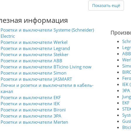
Рамки изготовлены из высокопрочного
поликарбоната, стойкого к
Показать ещё
ультрафиолетовому излучению и
механическим повреждениям, просты в
лезная информация
уходе.
Возможна вертикальная и
Розетки и выключатели Systeme (Schneider)
горизонтальная установка
Произв
Electric
Schn
Розетки и выключатели Werkel
Leg
Розетки и выключатели Legrand
ABB
Розетки и выключатели Stekker
Wer
Розетки и выключатели ABB
Sim
Розетки и выключатели BTicino Living now
BIR
Розетки и выключатели Simon
Fer
Розетки и выключатели JASMART
IEK 
Лючки и розетки и выключатели в кабель-
ЭРА 
канал
Jung
Розетки и выключатели EKF
EKF
Розетки и выключатели IEK
STE
Розетки и выключатели Bironi
Syst
Розетки и выключатели ЭРА
Gus
Розетки и выключатели Merten
Btic