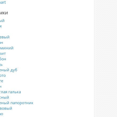
art
мки
ый
х
евый
ан
юминий
фит
бон
ь
еный дуб
ото
ге
н
тлая галька
сный
еный папоротник
вовый
ао