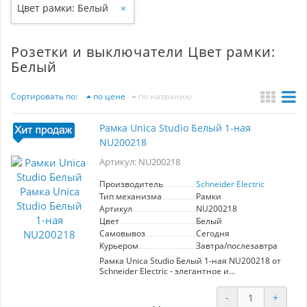
Цвет рамки: Белый
×
Розетки и выключатели Цвет рамки:
Белый
Сортировать по:
по цене
по названию
Рамка Unica Studio Белый 1-ная
NU200218
Артикул: NU200218
Производитель
Schneider Electric
Тип механизма
Рамки
Артикул
NU200218
Цвет
Белый
Самовывоз
Сегодня
Курьером
Завтра/послезавтра
Рамка Unica Studio Белый 1-ная NU200218 от
Schneider Electric - элегантное и
функциональное решение для вашего
интерьера. Артикул: NU200218. Белый цвет
-
+
гармонично вписывается в любые