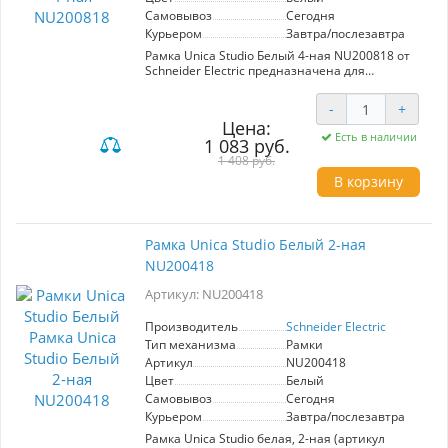
Самовывоз
Сегодня
Курьером
Завтра/послезавтра
Рамка Unica Studio Белый 4-ная NU200818 от
Schneider Electric предназначена для
установки механизма в интерьере. Основные
характеристики: четыре модуля, стильный
-
+
белый цвет, совместимость с системой Unica.
Цена:
Преимущества: элегантный дизайн, простота
Есть в наличии
1 083 руб.
монтажа, надежность. Идеальный выбор для
современных интерьеров.
1 408 руб.
В корзину
Рамка Unica Studio Белый 2-ная
NU200418
Артикул: NU200418
Производитель
Schneider Electric
Тип механизма
Рамки
Артикул
NU200418
Цвет
Белый
Самовывоз
Сегодня
Курьером
Завтра/послезавтра
Рамка Unica Studio белая, 2-ная (артикул