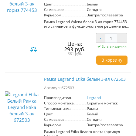
Цвет
Белый
Самовывоз
Сегодня
Курьером
Завтра/послезавтра
Рамка Legrand Valena белая 3-ая гориз 774453 –
это стильное и функциональное решение для
организации вашего электрического
оборудования. Изготовленная в классическом
-
+
белом цвете, она отлично впишется в любой
Цена:
интерьер, добавляя ему современный штрих.
Есть в наличии
293 руб.
Данная модель представляет собой
трехместную горизонтальную рамку, что
381 руб.
позволяет удобно размещать несколько
В корзину
механизмов в одном месте, обеспечивая
максимальную практичность и экономию
пространства. Рамка выполнена из
качественных материалов, обеспечивающих
Рамка Legrand Etika белый 3-ая 672503
долговечность и надежность в эксплуатации.
Бренд Legrand известен своим вниманием к
Артикул: 672503
деталям и высокому стандарту качества, что
делает данную рамку идеальным выбором для
Производитель
Legrand
тех, кто ценит как эстетику, так и
Способ монтажа
Скрытый монтаж
функциональность. Выберите рамку Legrand
Valena и создайте гармоничное пространство,
Тип механизма
Рамки
в котором все будет на своих местах!
Цвет
Белый
Самовывоз
Сегодня
Курьером
Завтра/послезавтра
Рамка Legrand Etika белого цвета (артикул