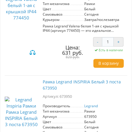
Тип механизма
Рамки
Цвет
Белый
Самовывоз
Сегодня
Курьером
Завтра/послезавтра
Рамка Legrand Valena белая 1-ая с крышкой
IP44 (артикул 774450) — это идеальное
решение для реализации надежного и
стильного электрического подключения.
-
+
Изготовленная в классическом белом цвете,
Цена:
рамка гармонично впишется в любой
Есть в наличии
631 руб.
интерьер, обеспечивая элегантный и
современный вид. Модель Valena отличается
820 руб.
высоким качеством и продуманным дизайном,
В корзину
что гарантирует долговечность
использования. Защита IP44 защитит
внутренние механизмы от влаги и пыли, что
делает эту рамку подходящей для
Рамка Legrand INSPIRIA Белый 3 поста
использования в помещениях с повышенной
673950
влажностью. Рамка предназначена для
установки одного механизма и идеально
Артикул: 673950
подойдет для всех стандартных электрических
устройств. Выбирая рамку Legrand Valena, вы
получаете сочетание функциональности и
Производитель
Legrand
эстетики, что делает ее идеальным выбором
Тип механизма
Рамки
для вашего дома или офиса.
Артикул
673950
Цвет
Белый
Самовывоз
Сегодня