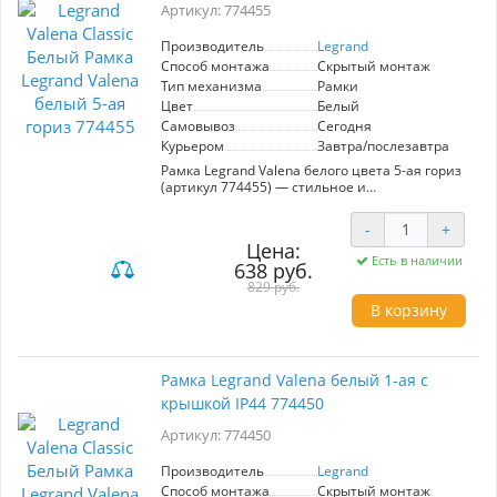
Артикул: 774455
выключателей, обеспечивая
функциональность и эстетичный внешний
вид вашего пространства. Выберите рамку
Производитель
Legrand
Legrand Etika, чтобы добавить утонченность и
Способ монтажа
Скрытый монтаж
практичность в ваш интерьер.
Тип механизма
Рамки
Цвет
Белый
Самовывоз
Сегодня
Курьером
Завтра/послезавтра
Рамка Legrand Valena белого цвета 5-ая гориз
(артикул 774455) — стильное и
функциональное решение для организации
проводки в вашем интерьере. Изготавливаясь
-
+
из высококачественных материалов, эта рамка
Цена:
отличается долговечностью и устойчивостью
Есть в наличии
638 руб.
к механическим повреждениям. Имея
элегантный белый цвет, она легко
829 руб.
вписывается в любой дизайн, придавая
В корзину
пространству современный вид. Механизм
рамки предназначен для горизонтального
монтажа, что упрощает установку и
оптимизирует использование пространства.
Рамка Legrand Valena белый 1-ая с
Legrand, известный производитель
крышкой IP44 774450
электрической продукции, гарантирует
надежность и безопасность своей продукции.
Артикул: 774450
Выбирая рамку Valena, вы получаете не только
практичное, но и эстетически
привлекательное решение для вашего дома
Производитель
Legrand
или офиса.
Способ монтажа
Скрытый монтаж