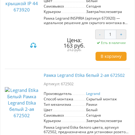
Цвет
Белый
одном решении.
Самовывоз
Сегодня
Курьером
Завтра/послезавтра
Рамка Legrand INSPIRIA (артикул 673920) —
идеальное решение для скрытого монтажа в
помещениях с повышенной влажностью.
Изготовленная в белом цвете, эта рамка
-
+
снабжена защитной крышкой и обеспечивает
Цена:
степень пылевлагозащиты IP44, что делает её
Есть в наличии
163 руб.
пригодной для использования в условиях
повышенной влажности и вблизи водоемов.
212 руб.
Благодаря ударопрочности IK07, рамка
В корзину
надежно защищает механизмы Inspiria от
механических воздействий, что гарантирует
долговечность и сохранность устройств.
Установка возможна только для одноместных
Рамка Legrand Etika белый 2-ая 672502
механизмов, что необходимо учитывать при
планировании. Рамка не предназначена для
Артикул: 672502
многопостового монтажа, что делает её
простым и практичным выбором для тех, кто
Производитель
Legrand
ценит простоту и качество. Надежный выбор
Способ монтажа
Скрытый монтаж
от Legrand для защиты электрических
механизмов.
Тип механизма
Рамки
Цвет
Белый
Самовывоз
Сегодня
Курьером
Завтра/послезавтра
Рамка Legrand Etika белого цвета, артикул
672502, предназначена для установки розеток