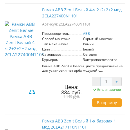
повреждениям и легко очищается от
загрязнений, что гарантирует долговечность и
Рамка ABB Zenit Белый 4-я 2+2+2+2 мод
сохранение эстетического вида на
2CLA227400N1101
протяжении времени. Выбор рамки ABB Zenit
— это надежное и стильное решение для
Артикул: 2CLA227400N1101
вашего дома или офиса.
Производитель
ABB
Способ монтажа
Скрытый монтаж
Тип механизма
Рамки
Цвет
Белый
Самовывоз
Сегодня
Курьером
Завтра/послезавтра
Рамка ABB Zenit в белом цвете предназначена
для установки четырёх модулей с
конфигурацией 2+2+2+2. Артикул
2CLA227400N1101 гарантирует высокое
-
+
качество и надежность от известного
Цена:
производителя ABB. Эта рамка идеально
Есть в наличии
884 руб.
подходит для создания стильного и
современного интерьера, благодаря
1 149 руб.
элегантному дизайну и нейтральной
В корзину
расцветке. Она легко устанавливается и
совместима с различными модулями, что
обеспечивает гибкость в использовании.
Рамка устойчива к механическим
Рамка ABB Zenit Белый 1-я базовая 1
повреждениям и легко очищается от
мод 2CLA217110N1101
загрязнений. Выбор этой рамки — это шаг к