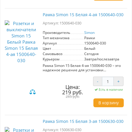
гарантирует стойкость к ежедневному износу.
Применение рамки от Simon не только удобно,
но и эстетично, что делает ее отличным
Рамка Simon 15 Белая 4-ая 1500640-030
выбором для размещения различных
электротехнических устройств. Выбирая Simon
Артикул: 1500640-030
15, вы делаете ставку на качество и стиль по
разумной цене.
Производитель
Simon
Тип механизма
Рамки
Артикул
1500640-030
Цвет
Белый
Самовывоз
Сегодня
Курьером
Завтра/послезавтра
Рамка Simon 15 Белая 4-ая 1500640-030 – это
надежное решение для установки
электрических механизмов, обеспечивающее
идеальное сочетание качества и стиля.
-
+
Изготавливаемая производителем Simon, эта
Цена:
рамка отличается прочным железным
Есть в наличии
219 руб.
суппортом и накладкой из
высококачественного ABS пластика, что
285 руб.
гарантирует долгий срок службы. Элегантный
В корзину
белый цвет рамки идеально вписывается в
любой интерьер, будь то классический или
современный стиль. Количество модулей в
рамке – 4, что позволяет удобно организовать
Рамка Simon 15 Белая 3-ая 1500630-030
управление светом и другими
электроприборами. Выбирая рамку Simon 15,
Артикул: 1500630-030
вы получаете не только функциональный, но и