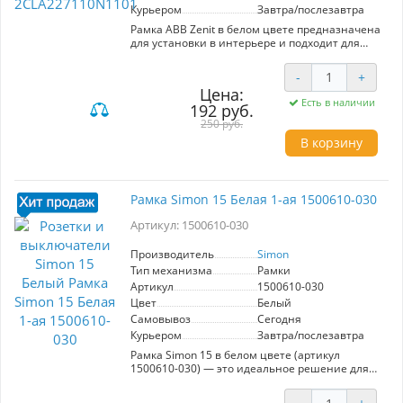
Курьером
Завтра/послезавтра
Рамка ABB Zenit в белом цвете предназначена
для установки в интерьере и подходит для
двух модулей. Артикул 2CLA227110N1101
обеспечивает стильный и современный вид,
-
+
гармонируя с любым дизайном помещения.
Цена:
Изготовлена из высококачественного
Есть в наличии
192 руб.
пластика, рамка устойчива к механическим
повреждениям и легко очищается от
250 руб.
загрязнений. Основные характеристики
В корзину
включают: возможность монтажа двух
модулей, стандартный размер для легкой
интеграции с другими элементами серии Zenit
и простота установки. Пользователи оценят
Рамка Simon 15 Белая 1-ая 1500610-030
удобство в использовании и надежность
конструкции, что делает рамку идеальным
Артикул: 1500610-030
решением для дома или офиса. Выбор ABB
Zenit — это сочетание функциональности и
Производитель
Simon
эстетики, которое подчеркнёт ваш стиль.
Тип механизма
Рамки
Артикул
1500610-030
Цвет
Белый
Самовывоз
Сегодня
Курьером
Завтра/послезавтра
Рамка Simon 15 в белом цвете (артикул
1500610-030) — это идеальное решение для
создания современного и функционального
интерьера. Изготовленная из качественных
-
+