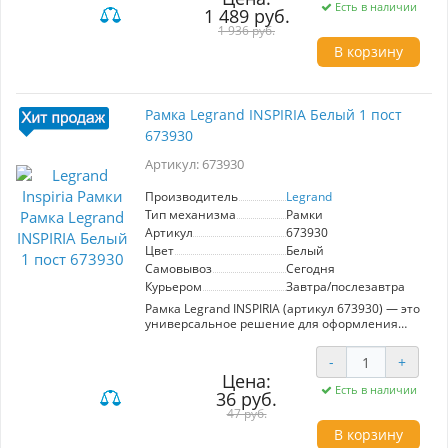
разместить различные устройства. Высокое
Есть в наличии
1 489 руб.
качество материалов гарантирует
долговечность и надежность. Обеспечьте
1 936 руб.
стиль и функциональность вашего дома с
В корзину
рамкой Unica Studio.
Рамка Legrand INSPIRIA Белый 1 пост
673930
Артикул: 673930
Производитель
Legrand
Тип механизма
Рамки
Артикул
673930
Цвет
Белый
Самовывоз
Сегодня
Курьером
Завтра/послезавтра
Рамка Legrand INSPIRIA (артикул 673930) — это
универсальное решение для оформления
электроустановок, выполненное в
классическом белом цвете. Она
-
+
предназначена для установки на механизмы
Цена:
Legrand Inspiria и подходит как для
Есть в наличии
36 руб.
горизонтального, так и вертикального
монтажа. Изготовленная из качественного
47 руб.
пластика ABS, эта рамка устойчива к
В корзину
загрязнениям и УФ-излучению, что