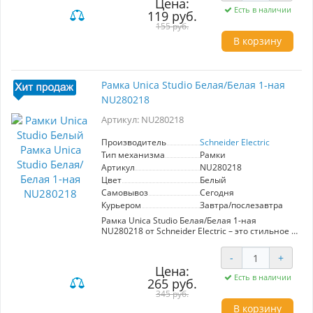
Цена:
дизайнерские решения. Прочная конструкция
Есть в наличии
119 руб.
обеспечивает долговечность, а современный
дизайн добавляет стиль. Идеально подходит
155 руб.
для установки в жилых и офисных
В корзину
помещениях.
Рамка Unica Studio Белая/Белая 1-ная
NU280218
Артикул: NU280218
Производитель
Schneider Electric
Тип механизма
Рамки
Артикул
NU280218
Цвет
Белый
Самовывоз
Сегодня
Курьером
Завтра/послезавтра
Рамка Unica Studio Белая/Белая 1-ная
NU280218 от Schneider Electric – это стильное и
функциональное решение для вашего
интерьера. Изготовленная из
-
+
высококачественных материалов, она
Цена:
обеспечивает надежность и долговечность.
Есть в наличии
265 руб.
Элегантный белый цвет гармонично
вписывается в любой дизайн, подчеркивая
345 руб.
современный стиль. Идеальна для установки
В корзину