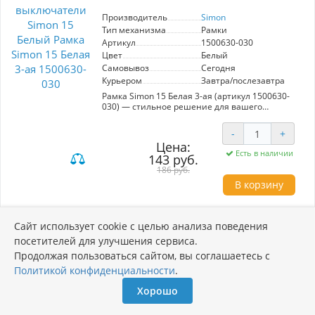
эстетичный элемент, который подчеркивает
Производитель
Simon
ваш индивидуальный стиль и качество жизни.
Тип механизма
Рамки
Артикул
1500630-030
Цвет
Белый
Самовывоз
Сегодня
Курьером
Завтра/послезавтра
Рамка Simon 15 Белая 3-ая (артикул 1500630-
030) — стильное решение для вашего
интерьера. Изготовленная из
высококачественных материалов, она
-
+
сочетает в себе прочный железный суппорт и
Цена:
накладку из ABS пластика, что обеспечивает
Есть в наличии
143 руб.
долговечность и надежность. Линейка Simon
15 отличается европейским качеством по
186 руб.
разумной цене, делая эту рамку идеальной
В корзину
для применения в любых помещениях. Белый
цвет обеспечивает универсальность, легко
вписываясь в различные дизайнерские
концепции. Рамка рассчитана на три
Сайт использует cookie с целью анализа поведения
Рамка Simon 15 Белая 2-ая 1500620-030
механизма, что позволяет удобно
посетителей для улучшения сервиса.
комбинировать различные устройства, такие
Артикул: 1500620-030
как выключатели и розетки. Simon — это
Продолжая пользоваться сайтом, вы соглашаетесь с
надежность и элегантность, доступные
Политикой конфиденциальности
.
Производитель
Simon
каждому.
Тип механизма
Рамки
Хорошо
Артикул
1500620-030
Цвет
Белый