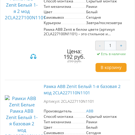
Способ монтажа
Скрытый монтаж
Тип механизма
Рамки
Цвет
Белый
Самовывоз
Сегодня
Курьером
Завтра/послезавтра
Рамка ABB Zenit в белом цвете (артикул
2CLA227100N1101) – это стильное и
функциональное решение для вашего
интерьера. Она предназначена для установки
-
+
двух модулей, что позволяет эффективно
Цена:
использовать пространство и организовать
Есть в наличии
192 руб.
управление различными устройствами.
Преимущества этой модели включают
250 руб.
высокое качество материалов, устойчивость к
В корзину
механическим повреждениям и легкость в
установке. Современный дизайн рамки
гармонично впишется в любой интерьер,
подчеркивая его элегантность. Рамка
Рамка ABB Zenit Белый 1-я базовая 2
совместима с широким ассортиментом
мод 2CLA227110N1101
модулей ABB, что дает возможность
кастомизации под ваши нужды. Выбирая
Артикул: 2CLA227110N1101
рамку ABB Zenit, вы получаете надежный
продукт, который сочетает в себе практичность
и эстетическое удовольствие.
Производитель
ABB
Способ монтажа
Скрытый монтаж
Тип механизма
Рамки
Цвет
Белый
Самовывоз
Сегодня