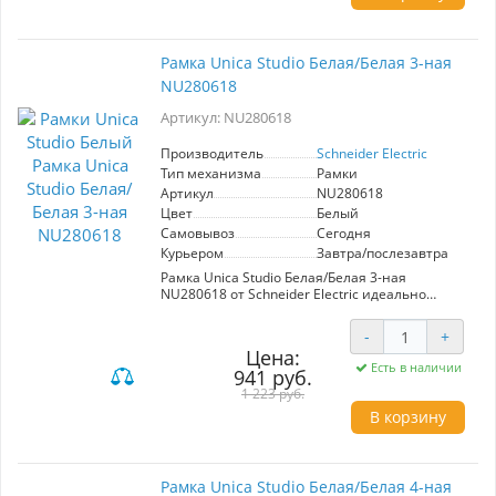
в жилых и офисных помещениях, рамка легко
монтируется и сочетает в себе эстетику и
практичность.
Рамка Unica Studio Белая/Белая 3-ная
NU280618
Артикул: NU280618
Производитель
Schneider Electric
Тип механизма
Рамки
Артикул
NU280618
Цвет
Белый
Самовывоз
Сегодня
Курьером
Завтра/послезавтра
Рамка Unica Studio Белая/Белая 3-ная
NU280618 от Schneider Electric идеально
подходит для создания стильного и
современного интерьера. Выполненная в
-
+
элегантном белом цвете, она гармонично
Цена:
сочетается с любыми декорами. Простота
Есть в наличии
941 руб.
установки и высокое качество материалов
обеспечивают долговечность и надежность.
1 223 руб.
Оптимальный выбор для пользователей,
В корзину
стремящихся к функциональности и эстетике
в одном решении.
Рамка Unica Studio Белая/Белая 4-ная