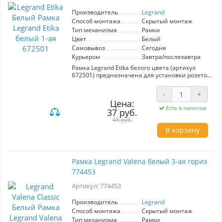
электрооборудования. Обновите ваш
Производитель
Legrand
интерьер с помощью рамки Legrand Valena,
Способ монтажа
Скрытый монтаж
сделав его более стильным и современным.
Тип механизма
Рамки
Цвет
Белый
Самовывоз
Сегодня
Курьером
Завтра/послезавтра
Рамка Legrand Etika белого цвета (артикул
672501) предназначена для установки розеток
и выключателей, обеспечивая элегантное
оформление любого интерьера. Выполненная
-
+
из высококачественного АБС пластика, она
Цена:
отличается глянцевой поверхностью, которая
Есть в наличии
37 руб.
придаёт дополнительный эстетический вид.
Бесплодный к выгоранию и загрязнениям,
48 руб.
этот материал не поддерживает горение, что
В корзину
делает рамку безопасной для использования в
любых условиях. Крепление на
многоуровневых защёлках надежно фиксирует
рамку, позволяя скрывать незначительные
Рамка Legrand Valena белый 3-ая гориз
неровности стен. Подходя для одинарных
774453
механизмов, данный аксессуар от Legrand
сочетает в себе качество и стиль, что делает
Артикул: 774453
его идеальным выбором для вашего дома или
офиса.
Производитель
Legrand
Способ монтажа
Скрытый монтаж
Тип механизма
Рамки