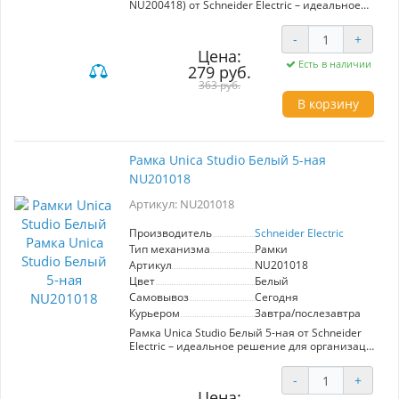
NU200418) от Schneider Electric – идеальное
решение для современного интерьера.
Изготовлена из качественных материалов,
-
+
обеспечивает долговечность и стильный вид.
Цена:
Удобная установка для двух механизмов,
Есть в наличии
279 руб.
подходит для создания функциональных
комбинаций в помещениях.
363 руб.
В корзину
Рамка Unica Studio Белый 5-ная
NU201018
Артикул: NU201018
Производитель
Schneider Electric
Тип механизма
Рамки
Артикул
NU201018
Цвет
Белый
Самовывоз
Сегодня
Курьером
Завтра/послезавтра
Рамка Unica Studio Белый 5-ная от Schneider
Electric – идеальное решение для организации
пространства. Элегантный белый цвет
гармонично вписывается в любой интерьер, а
-
+
пятиканальная конструкция позволяет удобно
Цена: