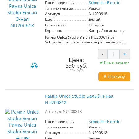
Эта рамка будет особенно полезна в случаях,
Производитель
Schneider Electric
когда требуется улучшить эстетику интерьера,
Тип механизма
Рамки
создать удобное пространство или обновить
Артикул
NU200618
старые электрические элементы. Рамка Unica
Цвет
Белый
Studio - выбор для тех, кто ценит стиль и
Самовывоз
Сегодня
функциональность в одном решении.
Курьером
Завтра/послезавтра
Рамка Unica Studio 3-ная NU200618 от
Schneider Electric – стильное решение для
вашего интерьера. Белый цвет обеспечивает
универсальность и легкость в сочетании с
-
+
любым дизайном. Предназначена для
Цена:
установки механизмов, гарантируя простоту
Есть в наличии
590 руб.
монтажа и долговечность. Идеально подходит
для создания функциональных и эстетически
767 руб.
привлекательных электрических решений.
В корзину
Рамка Unica Studio Белый 4-ная
NU200818
Артикул: NU200818
Производитель
Schneider Electric
Тип механизма
Рамки
Артикул
NU200818
Цвет
Белый