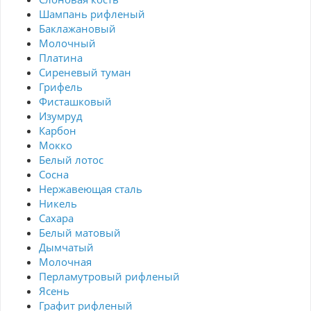
Шампань рифленый
Баклажановый
Молочный
Платина
Сиреневый туман
Грифель
Фисташковый
Изумруд
Карбон
Мокко
Белый лотос
Сосна
Нержавеющая сталь
Никель
Сахара
Белый матовый
Дымчатый
Молочная
Перламутровый рифленый
Ясень
Графит рифленый