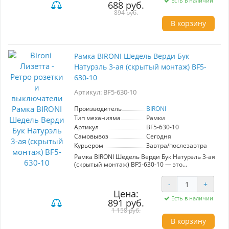
Есть в наличии
688 руб.
Изготовлены из качественных материалов,
они доступны в attraktiven цветах, а цвет Бук
894 руб.
Натурэль добавляет естественности и тепла
В корзину
вашему пространству. Рамки обеспечивают
надёжное крепление, что позволяет избежать
искажений проводов и создания аккуратного
внешнего вида. Они защищают стены от
Рамка BIRONI Шедель Верди Бук
металлических деталей, а также позволяют
Натурэль 3-ая (скрытый монтаж) BF5-
эффективно фиксировать выступающие
розетки без углубления, создавая эстетически
630-10
привлекательный вид. Выбирая рамку BIRONI,
вы не только совершенствуете интерьер, но и
Артикул: BF5-630-10
заботитесь о его функциональности.
Производитель
BIRONI
Тип механизма
Рамки
Артикул
BF5-630-10
Самовывоз
Сегодня
Курьером
Завтра/послезавтра
Рамка BIRONI Шедель Верди Бук Натурэль 3-ая
(скрытый монтаж) BF5-630-10 — это
идеальный выбор для создания уютной
атмосферы в вашем интерьере. Выполненная
-
+
в стиле ретро, эта рамка комбинирует
Цена:
элегантный дизайн с высоким качеством
Есть в наличии
891 руб.
материалов, обеспечивая долговечность и
надежность. Благодаря использованию
1 158 руб.
натурального бука в цвете Натурэль, она
В корзину
привносит в помещение тепло и гармонию.