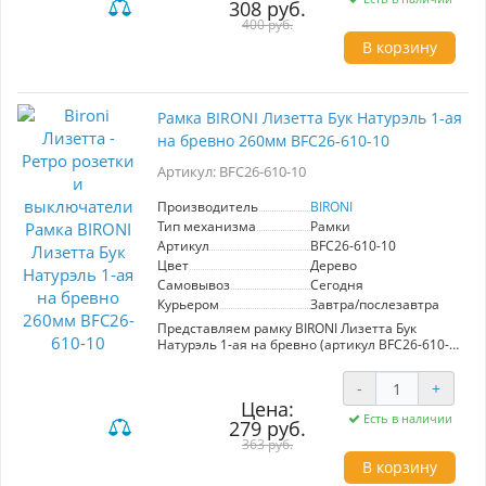
308 руб.
Элегантный цвет Бук Натурэль привносит
400 руб.
теплую атмосферу, а продуманный дизайн
позволяет избежать искажений и загибов при
В корзину
установке проводов, обеспечивая аккуратное
и эстетичное оформление. Рамка
обеспечивает плотное примыкание к стене и
защищает ее покрытие от металлических
Рамка BIRONI Лизетта Бук Натурэль 1-ая
деталей. Это позволяет закрепить розетку, не
на бревно 260мм BFC26-610-10
углубляя ее в стену, что делает конструкцию
более эстетичной. Выбирая рамку BIRONI, вы
Артикул: BFC26-610-10
вносите в свой дом нотки старины и
индивидуальности, создавая гармоничное
Производитель
BIRONI
пространство.
Тип механизма
Рамки
Артикул
BFC26-610-10
Цвет
Дерево
Самовывоз
Сегодня
Курьером
Завтра/послезавтра
Представляем рамку BIRONI Лизетта Бук
Натурэль 1-ая на бревно (артикул BFC26-610-
10), выполненную из натурального бука,
керамики и пластика. Эта рамка станет
-
+
идеальным дополнением для изысканных
Цена:
интерьеров, подчеркивая их стиль и
Есть в наличии
279 руб.
гармонию. Благодаря разнообразной
цветовой гамме и возможности
363 руб.
комбинировать изделия, вы сможете создать
В корзину
уникальные решения для вашего