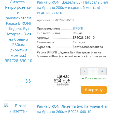
Рамка BIRONI Шедель Бук Натурэль 3-ая
красивы, но и функциональны с рамкой
BIRONI.
на бревно 280мм (скрытый монтаж)
BF4C28-630-10
Артикул: BF4C28-630-10
Производитель
BIRONI
Тип механизма
Рамки
Артикул
BF4C28-630-10
Самовывоз
Сегодня
Курьером
Завтра/послезавтра
Рамка BIRONI Шедель Бук Натурэль 3-ая на
бревно 280мм (скрытый монтаж) с артикулом
BF4C28-630-10 — это идеальное решение для
создания стильного и гармоничного
интерьера. Изготовленная из натурального
-
+
бука, керамики и высококачественного
пластика, эта рамка сочетает в себе
Цена:
Есть в наличии
элегантный дизайн и функциональность.
634 руб.
Отлично подходит для монтажа
824 руб.
электроустановочных изделий, она
В корзину
обеспечивает удобство и надежность в
использовании. Широкая цветовая гамма
позволяет интегрировать рамку в различные
стилевые решения. Удобный скрытый монтаж
делает установку быстрой и простой, а
Рамка BIRONI Лизетта Бук Натурэль 4-ая
натуральные материалы придают уют и тепло
на бревно 260мм BFC26-640-10
вашему пространству. Выбирая рамку BIRONI,