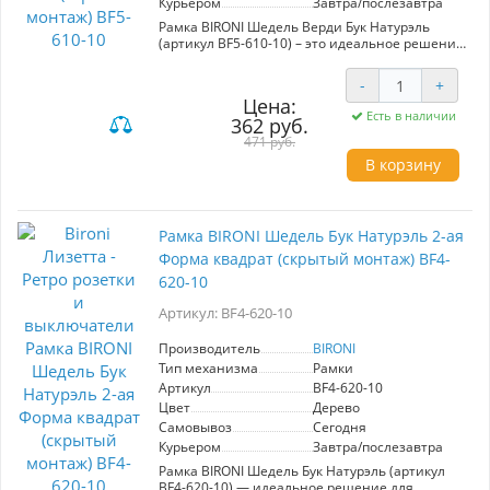
Курьером
Завтра/послезавтра
Рамка BIRONI Шедель Верди Бук Натурэль
(артикул BF5-610-10) – это идеальное решение
для любителей ретро-стиля, стремящихся
создать уютную атмосферу в своем интерьере.
-
+
Изготовленная из высококачественных
Цена:
материалов, она сочетает в себе прочность и
Есть в наличии
362 руб.
эстетичный внешний вид. Цвет Бук Натурэль
органично впишется в любой ансамбль,
471 руб.
добавляя нотки старины и изысканности.
В корзину
Основное преимущество рамки – скрытый
монтаж, который обеспечивает аккуратное и
ровное встраивание проводов в стену,
защищая при этом её покрытие от
Рамка BIRONI Шедель Бук Натурэль 2-ая
металлических элементов. При этом рамка
гарантирует плотное прилегание и
Форма квадрат (скрытый монтаж) BF4-
эстетичный внешний вид, позволяя избежать
620-10
углублений для розетки и визуальных
искажений. С RAMKA BIRONI ваш интерьер
Артикул: BF4-620-10
обретет новый стильный акцент.
Производитель
BIRONI
Тип механизма
Рамки
Артикул
BF4-620-10
Цвет
Дерево
Самовывоз
Сегодня
Курьером
Завтра/послезавтра
Рамка BIRONI Шедель Бук Натурэль (артикул
BF4-620-10) — идеальное решение для