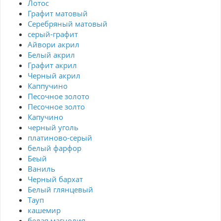
Лотос
Графит матовый
Серебряный матовый
серый-графит
Айвори акрил
Белый акрил
Графит акрил
Черный акрил
Каппучино
Песочное золото
Песочное золто
Капучино
черный уголь
платиново-серый
белый фарфор
Беый
Ваниль
Черный бархат
Белый глянцевый
Тауп
кашемир
белая магнолия