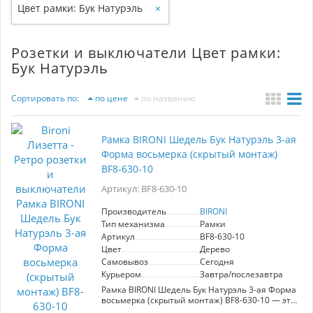
Цвет рамки: Бук Натурэль
×
Розетки и выключатели Цвет рамки:
Бук Натурэль
Сортировать по:
по цене
по названию
Рамка BIRONI Шедель Бук Натурэль 3-ая
Форма восьмерка (скрытый монтаж)
BF8-630-10
Артикул: BF8-630-10
Производитель
BIRONI
Тип механизма
Рамки
Артикул
BF8-630-10
Цвет
Дерево
Самовывоз
Сегодня
Курьером
Завтра/послезавтра
Рамка BIRONI Шедель Бук Натурэль 3-ая Форма
восьмерка (скрытый монтаж) BF8-630-10 — это
идеальное решение для создания стильного