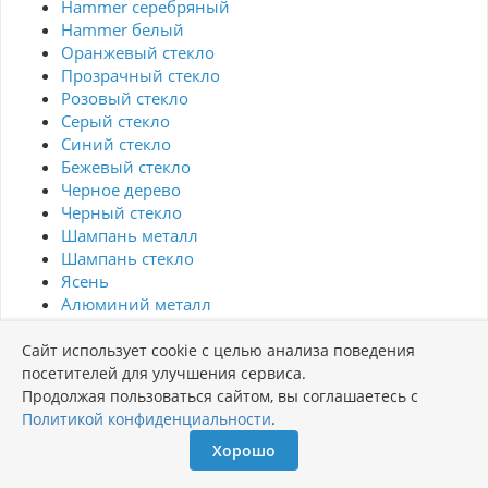
Hammer серебряный
Hammer белый
Оранжевый стекло
Прозрачный стекло
Розовый стекло
Серый стекло
Синий стекло
Бежевый стекло
Черное дерево
Черный стекло
Шампань металл
Шампань стекло
Ясень
Алюминий металл
Алюминий стекло
Бордо антрацит стекло
Сайт использует cookie с целью анализа поведения
Бронза антрацит стекло
посетителей для улучшения сервиса.
Венге алюминий
Продолжая пользоваться сайтом, вы соглашаетесь с
Голубой стекло
Политикой конфиденциальности
.
Желтый стекло
Хорошо
Зеленый стекло
Красный стекло