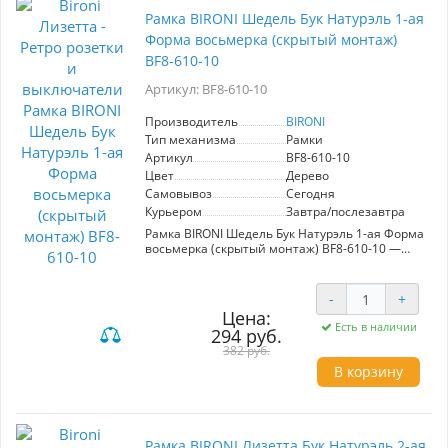
повреждение стен и искажение проводов. С
Рамка BIRONI Шедель Бук Натурэль 1-ая
ней ваш интерьер получит аккуратный и
Форма восьмерка (скрытый монтаж)
эстетически привлекательный вид, создавая
уютную атмосферу. Выбор BIRONI — это
BF8-610-10
надежность, качество и стиль в одном.
Артикул: BF8-610-10
Производитель
BIRONI
Тип механизма
Рамки
Артикул
BF8-610-10
Цвет
Дерево
Самовывоз
Сегодня
Курьером
Завтра/послезавтра
Рамка BIRONI Шедель Бук Натурэль 1-ая Форма
восьмерка (скрытый монтаж) BF8-610-10 —
идеальное решение для создания уюта и
стиля в вашем интерьере. Эта ретро рамка,
выполненная из высококачественных
-
+
материалов, привносит атмосферу старины в
Цена:
любое помещение. Цвет "Бук Натурэль"
Есть в наличии
294 руб.
позволяет гармонично вписаться в различные
382 руб.
дизайнерские решения. Особенностью
данной модели является аккуратный скрытый
В корзину
монтаж, обеспечивающий плотное
примыкание к стене. Это не только защищает
покрытие от металлических деталей, но и
обеспечивает ровный ввод проводов без
искажений. Рамка прочно фиксирует розетку,
Рамка BIRONI Лизетта Бук Натурэль 2-ая