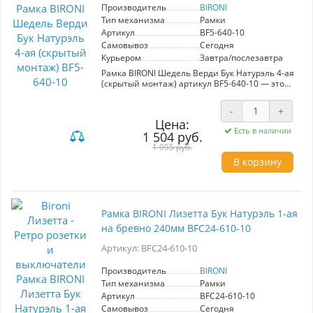
дополнит ваш интерьер и подчеркнет его
Производитель
BIRONI
изысканность.
Тип механизма
Рамки
Артикул
BF5-640-10
Самовывоз
Сегодня
Курьером
Завтра/послезавтра
Рамка BIRONI Шедель Верди Бук Натурэль 4-ая
(скрытый монтаж) артикул BF5-640-10 — это
изысканный элемент декора, который
сочетает в себе стиль и практичность.
-
+
Изготовленная из высококачественных
Цена:
материалов, эта рамка обладает ретро-
Есть в наличии
1 504 руб.
дизайном, который прекрасно вписывается в
интерьер в стиле кантри или классики,
1 955 руб.
придавая помещению особый шарм. Цвет Бук
В корзину
Натурэль добавляет тепла и натуральности.
Ретро рамка обеспечивает плотное
прилегание к стене, что защищает её
покрытие от повреждений металлическими
Рамка BIRONI Лизетта Бук Натурэль 1-ая
частями. Скрытый монтаж позволяет
на бревно 240мм BFC24-610-10
аккуратно ввести провод в стену, избегая
искажений и загибов. Также она помогает
Артикул: BFC24-610-10
надежно закрепить выступающую розетку,
создавая аккуратный и эстетически
Производитель
BIRONI
привлекательный вид. Выбирая рамку BIRONI,
вы инвестируете в долговечный и стильный
Тип механизма
Рамки
продукт, который подчеркнет
Артикул
BFC24-610-10
индивидуальность вашего пространства.
Самовывоз
Сегодня