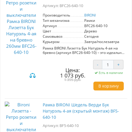
вы получаете стильный акцент для вашего
Артикул: BFC26-640-10
интерьера.
Производитель
BIRONI
Тип механизма
Рамки
Артикул
BFC26-640-10
Цвет
Дерево
Самовывоз
Сегодня
Курьером
Завтра/послезавтра
Рамка BIRONI Лизетта Бук Натурэль 4-ая на
бревно (артикул BFC26-640-10) – это идеальное
решение для создания стильного и
гармоничного интерьера. Изготовленная из
-
+
натурального бука, керамики и пластика, эта
Цена:
рамка не только привлекает внимание своим
Есть в наличии
1 073 руб.
элегантным дизайном, но и обеспечивает
надежное и удобное использование.
1 395 руб.
Стильный цвет "Бук Натурэль" прекрасно
В корзину
вписывается в любые современные и
классические интерьеры, подчеркивая их уют
и тепло. Благодаря разнообразной цветовой
гамме и возможностям сочетания с другими
Рамка BIRONI Шедель Верди Бук
изделиями бренда BIRONI, вы сможете легко
создать собственный уникальный стиль.
Натурэль 4-ая (скрытый монтаж) BF5-
Монтаж рамки осуществляется быстро и
640-10
просто, что делает ее удобной в установке.
Выбирая рамку BIRONI, вы получаете
Артикул: BF5-640-10
качественный и стильный элемент, который