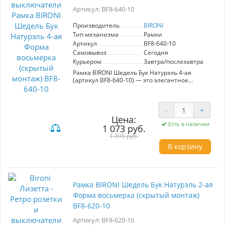
Артикул: BF8-640-10
Производитель
BIRONI
Тип механизма
Рамки
Артикул
BF8-640-10
Самовывоз
Сегодня
Курьером
Завтра/послезавтра
Рамка BIRONI Шедель Бук Натурэль 4-ая
(артикул BF8-640-10) — это элегантное
решение для оформления вашего интерьера в
ретро-стиле. Изготовленная из качественных
материалов, она сочетает в себе прочность и
-
+
эстетическую привлекательность, добавляя
уют и атмосферу старины. Цвет "Бук Натурэль"
Цена:
Есть в наличии
прекрасно гармонирует с различными
1 073 руб.
отделками, подчеркивая изящество
1 395 руб.
интерьера. Особенностью данной рамки
В корзину
является скрытый монтаж, что обеспечивает
плотное прилегание к стене и защищает её
поверхность от металлических деталей. Это не
только гарантирует аккуратный внешний вид,
но и предотвращает искажения проводов.
Рамка BIRONI Шедель Бук Натурэль 2-ая
Использование рамки также позволяет
надежно фиксировать выступающие розетки
Форма восьмерка (скрытый монтаж)
без углубления, создавая завершенный и
BF8-620-10
стильный образ. Выберите рамку BIRONI для
создания уникального стиля в вашем доме!
Артикул: BF8-620-10