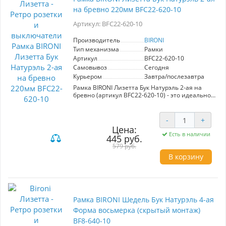
не требуя её углубления, что создает
на бревно 220мм BFC22-620-10
эстетически привлекательный вид. Выберите
рамку BIRONI для завершения вашего
Артикул: BFC22-620-10
интерьера, сочетая стиль и
функциональность.
Производитель
BIRONI
Тип механизма
Рамки
Артикул
BFC22-620-10
Самовывоз
Сегодня
Курьером
Завтра/послезавтра
Рамка BIRONI Лизетта Бук Натурэль 2-ая на
бревно (артикул BFC22-620-10) - это идеальное
решение для создания гармоничного
интерьера. Изготовленная из натурального
бука, керамики и пластика, эта рамка сочетает
-
+
надежность и стиль. Особое внимание
Цена:
уделено эстетике: натуральный цвет бука
Есть в наличии
445 руб.
подойдет к любому интерьеру, добавляя ему
579 руб.
тепла и уюта. Рамка совместима со всеми
изделиями бренда BIRONI и предлагает
В корзину
разнообразные цветовые решения для
индивидуального стиля. Установка
осуществляется быстро и без особых усилий,
что делает этот продукт не только красивым,
но и практичным выбором для вашего дома.
Рамка BIRONI Шедель Бук Натурэль 4-ая
Выберите рамку, которая подчеркнет вашу
уникальность и дополнит ваш интерьер!
Форма восьмерка (скрытый монтаж)
BF8-640-10