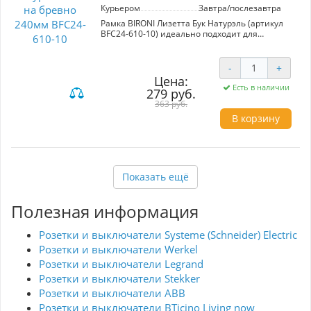
Курьером
Завтра/послезавтра
Рамка BIRONI Лизетта Бук Натурэль (артикул
BFC24-610-10) идеально подходит для
создания стильных и уютных интерьеров.
Изготовленная из натурального бука,
керамики и пластика, она сочетает в себе
-
+
экологичность и элегантный дизайн. Рамка
Цена:
имеет идеальные размеры для установки на
Есть в наличии
279 руб.
бревно – 240 мм, что делает ее
363 руб.
универсальным решением для различных
электроустановочных механизмов. Бирони
В корзину
предлагает широкий выбор цветовых
решений, позволяя гармонично
комбинировать изделия с другими
элементами декора. Удобный и быстрый
монтаж обеспечивает легкость установки, а
Показать ещё
стильный цвет Бук Натурэль добавит тепла и
уюта в любое пространство. Покупая эту рамку,
вы выбираете не только качество, но и
Полезная информация
изысканный внешний вид, который
подчеркнет индивидуальность вашего
интерьера.
Розетки и выключатели Systeme (Schneider) Electric
Розетки и выключатели Werkel
Розетки и выключатели Legrand
Розетки и выключатели Stekker
Розетки и выключатели ABB
Розетки и выключатели BTicino Living now