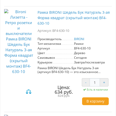
пространства. Удобный и быстрый монтаж
обеспечивает легкость установки, что делает
эту модель практичной для любого
Рамка BIRONI Шедель Бук Натурэль 3-ая
пользователя. Рамка BIRONI — это не только
качество, но и эстетика, способная
Форма квадрат (скрытый монтаж) BF4-
преобразить ваш дом. Выбирайте лучшее для
630-10
своего интерьера с BIRONI!
Артикул: BF4-630-10
Производитель
BIRONI
Тип механизма
Рамки
Артикул
BF4-630-10
Цвет
Дерево
Самовывоз
Сегодня
Курьером
Завтра/послезавтра
Рамка BIRONI Шедель Бук Натурэль 3-ая
(артикул BF4-630-10) — это изысканное
решение для создания уникального
атмосферы в вашем интерьере. Отличаясь
-
+
ретро-дизайном, эта рамка идеально подойдет
Цена:
для выполнения скрытого монтажа и
Есть в наличии
634 руб.
установки современных розеток, обеспечивая
гармоничное сочетание старины и
824 руб.
современности. Изготовленная из
В корзину
высококачественного дерева с отделкой в
цвете Бук Натурэль, она добавляет нотку уюта
и стиля в любое помещение. Рамка аккуратно
фиксирует розетку, предотвращая