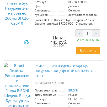
Артикул
BFC26-620-10
Цвет
Дерево
Самовывоз
Сегодня
Курьером
Завтра/послезавтра
Рамка BIRONI Лизетта Бук Натурэль 2-ая на
бревно (артикул BFC26-620-10) является
идеальным дополнением для изысканных
интерьеров. Изготовленная из натурального
-
+
бука, керамики и пластика, она гармонично
Цена:
сочетает в себе стиль и функциональность.
Есть в наличии
445 руб.
Эта электроустановочная рамка
предназначена для использования с
579 руб.
продуктами бренда BIRONI, что дает
В корзину
возможность создать уникальные сочетания.
Цвет Бук Натурэль придаст теплоты и
естественности любому помещению. Удобный
и быстрый монтаж делает установку
Рамка BIRONI Шедель Верди Бук
неподвластной времени, а разнообразие
цветовой гаммы позволяет подобрать
Натурэль 1-ая (скрытый монтаж) BF5-
идеальное решение для вашего интерьера.
610-10
Рамка BIRONI — это не только практичность, но
и эстетика, которая подчеркнет ваш
Артикул: BF5-610-10
индивидуальный стиль.
Производитель
BIRONI
Тип механизма
Рамки
Артикул
BF5-610-10
Самовывоз
Сегодня