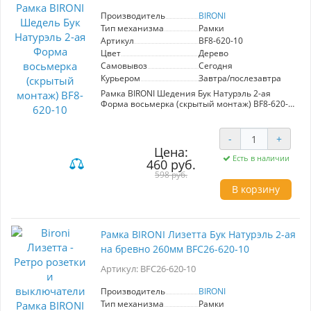
Производитель
BIRONI
Тип механизма
Рамки
Артикул
BF8-620-10
Цвет
Дерево
Самовывоз
Сегодня
Курьером
Завтра/послезавтра
Рамка BIRONI Шедения Бук Натурэль 2-ая
Форма восьмерка (скрытый монтаж) BF8-620-
10 – это идеальное сочетание стиля и
функциональности для вашего интерьера.
Изготовленная из качественных материалов,
-
+
она обеспечивает надежное крепление
Цена:
розеток и защиту стен от повреждений
Есть в наличии
460 руб.
металлическими элементами. Оформление в
598 руб.
цвете "Бук Натурэль" придает рамке
изысканный вид, который гармонично
В корзину
вписывается в ретро-стилистику. Скрытый
монтаж позволяет избежать искажений и
загибов проводов, обеспечивая аккуратный
внешний вид. Рамка обеспечивает плотное
Рамка BIRONI Лизетта Бук Натурэль 2-ая
прилегание к стене, создавая завершенный и
на бревно 260мм BFC26-620-10
эстетичный дизайн помещения. Выбор этой
рамки станет удачным решением для
Артикул: BFC26-620-10
привнесения уюта и нотки старины в ваш дом.
Производитель
BIRONI
Тип механизма
Рамки