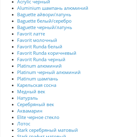
Acrylic черный
Aluminium шампань алюминий
Baguette айвори/латунь
Baguette белый/серебро
Baguette черный/латунь
Favorit латте
Favorit молочный
Favorit Runda белый
Favorit Runda коричневый
Favorit Runda черный
Platinum алюминий
Platinum черный алюминий
Platinum шампань
Карельская сосна
Медный век
Натурэль
Серебряный век
Аквамарин
Elite черное стекло
Лотос
Stark серебряный матовый
Stark графит матовый