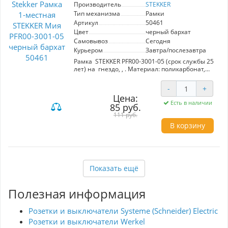
Производитель
STEKKER
Тип механизма
Рамки
Артикул
50461
Цвет
черный бархат
Самовывоз
Сегодня
Курьером
Завтра/послезавтра
Рамка STEKKER PFR00-3001-05 (срок службы 25
лет) на гнездо, , . Материал: поликарбонат,
цвет черный бархат, размер 86*86*6.5мм.
Номинальное напряжение , номинальный ток
-
+
, диапазон рабочих температур ,
Цена:
Есть в наличии
85 руб.
111 руб.
В корзину
Показать ещё
Полезная информация
Розетки и выключатели Systeme (Schneider) Electric
Розетки и выключатели Werkel