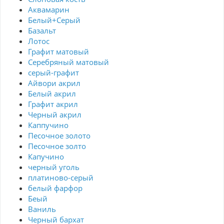
Аквамарин
Белый+Серый
Базальт
Лотос
Графит матовый
Серебряный матовый
серый-графит
Айвори акрил
Белый акрил
Графит акрил
Черный акрил
Каппучино
Песочное золото
Песочное золто
Капучино
черный уголь
платиново-серый
белый фарфор
Беый
Ваниль
Черный бархат