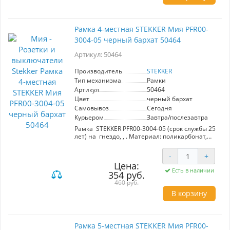
Рамка 4-местная STEKKER Мия PFR00-
3004-05 черный бархат 50464
Артикул: 50464
Производитель
STEKKER
Тип механизма
Рамки
Артикул
50464
Цвет
черный бархат
Самовывоз
Сегодня
Курьером
Завтра/послезавтра
Рамка STEKKER PFR00-3004-05 (срок службы 25
лет) на гнездо, , . Материал: поликарбонат,
цвет черный бархат, размер 299*86*6,5мм.
Номинальное напряжение , номинальный ток
-
+
, диапазон рабочих температур ,
Цена:
Есть в наличии
354 руб.
460 руб.
В корзину
Рамка 5-местная STEKKER Мия PFR00-