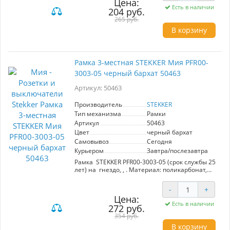
Цена:
Есть в наличии
204 руб.
265 руб.
В корзину
Рамка 3-местная STEKKER Мия PFR00-
3003-05 черный бархат 50463
Артикул: 50463
Производитель
STEKKER
Тип механизма
Рамки
Артикул
50463
Цвет
черный бархат
Самовывоз
Сегодня
Курьером
Завтра/послезавтра
Рамка STEKKER PFR00-3003-05 (срок службы 25
лет) на гнездо, , . Материал: поликарбонат,
цвет черный бархат, размер 228*86*6,5мм.
Номинальное напряжение , номинальный ток
-
+
, диапазон рабочих температур ,
Цена:
Есть в наличии
272 руб.
354 руб.
В корзину