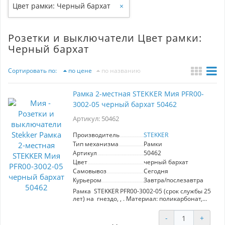
Цвет рамки: Черный бархат
×
Розетки и выключатели Цвет рамки:
Черный бархат
Сортировать по:
по цене
по названию
Рамка 2-местная STEKKER Мия PFR00-
3002-05 черный бархат 50462
Артикул: 50462
Производитель
STEKKER
Тип механизма
Рамки
Артикул
50462
Цвет
черный бархат
Самовывоз
Сегодня
Курьером
Завтра/послезавтра
Рамка STEKKER PFR00-3002-05 (срок службы 25
лет) на гнездо, , . Материал: поликарбонат,
цвет черный бархат, размер 157*86*6,5мм.
Номинальное напряжение , номинальный ток
-
+
, диапазон рабочих температур ,