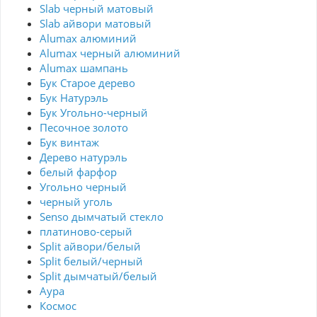
Slab черный матовый
Slab айвори матовый
Alumax алюминий
Alumax черный алюминий
Alumax шампань
Бук Старое дерево
Бук Натурэль
Бук Угольно-черный
Песочное золото
Бук винтаж
Дерево натурэль
белый фарфор
Угольно черный
черный уголь
Senso дымчатый стекло
платиново-серый
Split айвори/белый
Split белый/черный
Split дымчатый/белый
Аура
Космос