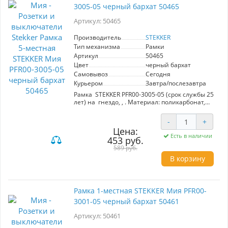
3005-05 черный бархат 50465
Артикул: 50465
Производитель
STEKKER
Тип механизма
Рамки
Артикул
50465
Цвет
черный бархат
Самовывоз
Сегодня
Курьером
Завтра/послезавтра
Рамка STEKKER PFR00-3005-05 (срок службы 25
лет) на гнездо, , . Материал: поликарбонат,
цвет черный бархат, размер 370*86*6,5мм.
Номинальное напряжение , номинальный ток
-
+
, диапазон рабочих температур ,
Цена:
Есть в наличии
453 руб.
589 руб.
В корзину
Рамка 1-местная STEKKER Мия PFR00-
3001-05 черный бархат 50461
Артикул: 50461