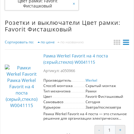
Цвет рамки: Favorit
×
Фисташковый
Розетки и выключатели Цвет рамки:
Favorit Фисташковый
Сортировать по:
по цене
по названию
Рамка Werkel Favorit на 4 поста
(серый,стекло) W0041115
Артикул: a050966
Производитель
Werkel
Способ монтажа
Скрытый монтаж
Тип механизма
Рамки
Цвет
Favorit Фисташковый
Самовывоз
Сегодня
Курьером
Завтра/послезавтра
Рамка Werkel Favorit на 4 поста — это стильное
решение для организации электрических
устройств в вашем интерьере. Изготовленная
из качественного серого пластика с
-
+
стеклянной вставкой, она гармонично