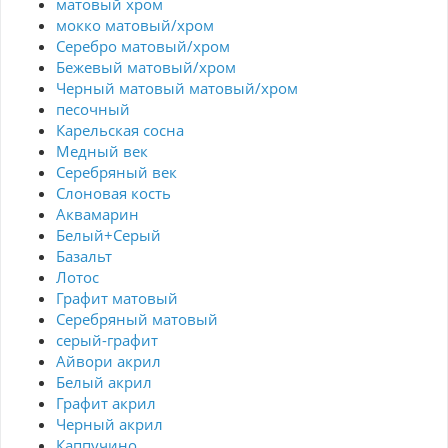
матовый хром
мокко матовый/хром
Серебро матовый/хром
Бежевый матовый/хром
Черный матовый матовый/хром
песочный
Карельская сосна
Медный век
Серебряный век
Cлоновая кость
Аквамарин
Белый+Серый
Базальт
Лотос
Графит матовый
Серебряный матовый
серый-графит
Айвори акрил
Белый акрил
Графит акрил
Черный акрил
Каппучино