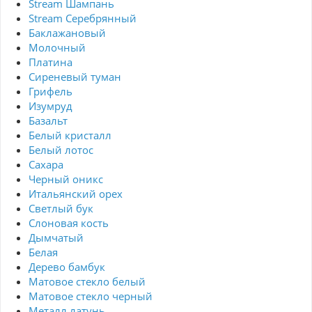
Stream Шампань
Stream Серебрянный
Баклажановый
Молочный
Платина
Сиреневый туман
Грифель
Изумруд
Базальт
Белый кристалл
Белый лотос
Сахара
Черный оникс
Итальянский орех
Светлый бук
Слоновая кость
Дымчатый
Белая
Дерево бамбук
Матовое стекло белый
Матовое стекло черный
Металл латунь