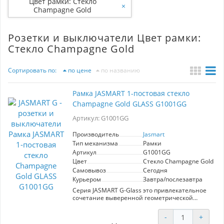
Цвет рамки: Стекло
×
Champagne Gold
Розетки и выключатели Цвет рамки:
Стекло Champagne Gold
Сортировать по:
по цене
по названию
Рамка JASMART 1-постовая стекло
Champagne Gold GLASS G1001GG
Артикул: G1001GG
Производитель
Jasmart
Тип механизма
Рамки
Артикул
G1001GG
Цвет
Стекло Champagne Gold
Самовывоз
Сегодня
Курьером
Завтра/послезавтра
Серия JASMART G-Glass это привлекательное
сочетание выверенной геометрической
формы и глянцевого стекла.
Высококачественные стеклянные рамки
-
+
смотрятся изысканно и утонченно как на