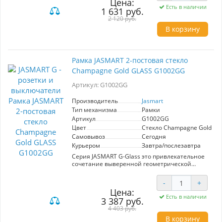
Цена:
светлом. так и на темном фоне
Есть в наличии
1 631 руб.
Возможна вертикальная и горизонтальная
2 120 руб.
установка
В корзину
Рамка JASMART 2-постовая стекло
Champagne Gold GLASS G1002GG
Артикул: G1002GG
Производитель
Jasmart
Тип механизма
Рамки
Артикул
G1002GG
Цвет
Стекло Champagne Gold
Самовывоз
Сегодня
Курьером
Завтра/послезавтра
Серия JASMART G-Glass это привлекательное
сочетание выверенной геометрической
формы и глянцевого стекла.
Высококачественные стеклянные рамки
-
+
смотрятся изысканно и утонченно как на
Цена:
светлом. так и на темном фоне
Есть в наличии
3 387 руб.
Возможна вертикальная и горизонтальная
4 403 руб.
установка
В корзину