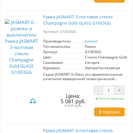
Рамка JASMART 3-постовая стекло
Champagne Gold GLASS G1003GG
Артикул: G1003GG
Производитель
Jasmart
Тип механизма
Рамки
Артикул
G1003GG
Цвет
Стекло Champagne Gold
Самовывоз
Сегодня
Курьером
Завтра/послезавтра
Серия JASMART G-Glass это привлекательное
сочетание выверенной геометрической
формы и глянцевого стекла.
Высококачественные стеклянные рамки
-
+
смотрятся изысканно и утонченно как на
Цена:
светлом. так и на темном фоне
Есть в наличии
5 081 руб.
Возможна вертикальная и горизонтальная
6 605 руб.
установка
В корзину
Рамка JASMART 4-постовая стекло