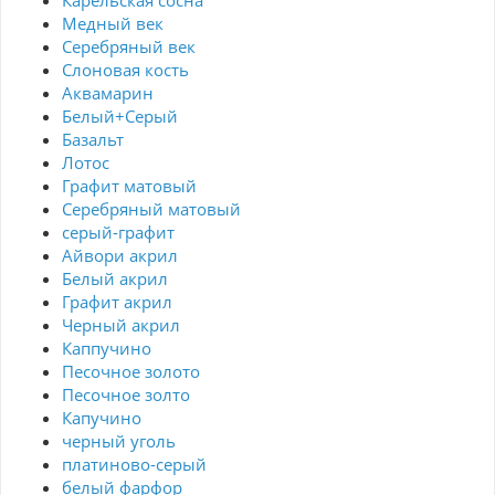
Карельская сосна
Медный век
Серебряный век
Cлоновая кость
Аквамарин
Белый+Серый
Базальт
Лотос
Графит матовый
Серебряный матовый
серый-графит
Айвори акрил
Белый акрил
Графит акрил
Черный акрил
Каппучино
Песочное золото
Песочное золто
Капучино
черный уголь
платиново-серый
белый фарфор