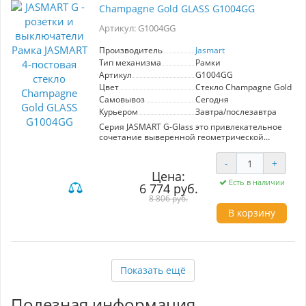
Champagne Gold GLASS G1004GG
Артикул: G1004GG
Производитель
Jasmart
Тип механизма
Рамки
Артикул
G1004GG
Цвет
Стекло Champagne Gold
Самовывоз
Сегодня
Курьером
Завтра/послезавтра
Серия JASMART G-Glass это привлекательное
сочетание выверенной геометрической
формы и глянцевого стекла.
Высококачественные стеклянные рамки
-
+
смотрятся изысканно и утонченно как на
Цена:
светлом. так и на темном фоне
Есть в наличии
6 774 руб.
Возможна вертикальная и горизонтальная
8 806 руб.
установка
В корзину
Показать ещё
Полезная информация