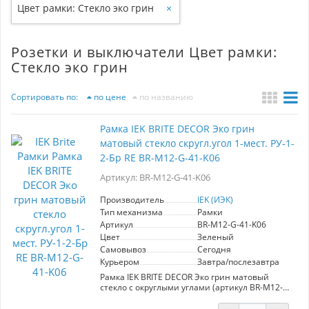
Цвет рамки: Стекло эко грин
×
Розетки и выключатели Цвет рамки:
Стекло эко грин
Сортировать по:
по цене
по названию
Рамка IEK BRITE DECOR Эко грин
матовый стекло скругл.угол 1-мест. РУ-1-
2-Бр RE BR-M12-G-41-K06
Артикул: BR-M12-G-41-K06
Производитель
IEK (ИЭК)
Тип механизма
Рамки
Артикул
BR-M12-G-41-K06
Цвет
Зеленый
Самовывоз
Сегодня
Курьером
Завтра/послезавтра
Рамка IEK BRITE DECOR Эко грин матовый
стекло с округлыми углами (артикул BR-M12-G-
41-K06) – это стильное решение для
современных интерьеров. Часть популярной