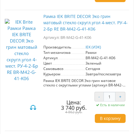
обеспечивает долгий срок службы и
превосходный внешний вид. Матовый оттенок
эко грин придаст вашему интерьеру свежесть
и современность, а широкая цветовая
Рамка IEK BRITE DECOR Эко грин
палитра позволит легко интегрировать ее в
матовый стекло скругл.угол 4-мест. РУ-4-
любые стилистические решения. Рамка
подходит как для жилых, так и для
2-Бр RE BR-M42-G-41-K06
коммерческих объектов, обеспечивая
эстетическую единственность и
Артикул: BR-M42-G-41-K06
функциональность. Выбор в пользу IEK — это
выбор надежности и стиля.
Производитель
IEK (ИЭК)
Тип механизма
Рамки
Артикул
BR-M42-G-41-K06
Цвет
Зеленый
Самовывоз
Сегодня
Курьером
Завтра/послезавтра
Рамка IEK BRITE DECOR Эко грин матовое
стекло с округлыми углами (артикул BR-M42-G-
41-K06) представляет собой идеальное
решение для создания стильного и
-
+
современного интерьера. Эта четырехместная
Цена:
рамка из серии "BRITE" сочетает в себе
Есть в наличии
3 740 руб.
европейский дизайн и высокую
функциональность. Изготовленная из
4 862 руб.
премиум-материалов, она обеспечивает
В корзину
надежность в эксплуатации, что особенно
важно как для жилых, так и для коммерческих
помещений.