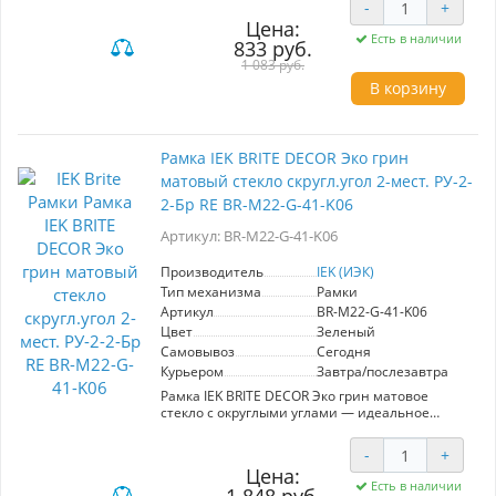
-
+
серии "BRITE", она сочетает в себе элегантный
Цена:
дизайн и функциональность, что делает её
Есть в наличии
833 руб.
идеальной для жилых и коммерческих
объектов. Изготовленная из материалов
1 083 руб.
премиум-класса, рамка обладает высокой
В корзину
надежностью и долговечностью. Цветовое
решение в стиле эко грин придаёт уютную
атмосферу и гармонично вписывается в
различные стили оформления. Широкий
Рамка IEK BRITE DECOR Эко грин
ассортимент продукции позволяет легко
матовый стекло скругл.угол 2-мест. РУ-2-
объединить разные элементы, создавая
законченные интерьерные концепции.
2-Бр RE BR-M22-G-41-K06
Выбирая рамку IEK, вы инвестируете в
качество и современный стиль.
Артикул: BR-M22-G-41-K06
Производитель
IEK (ИЭК)
Тип механизма
Рамки
Артикул
BR-M22-G-41-K06
Цвет
Зеленый
Самовывоз
Сегодня
Курьером
Завтра/послезавтра
Рамка IEK BRITE DECOR Эко грин матовое
стекло с округлыми углами — идеальное
решение для создания стильного интерьера.
Артикул BR-M22-G-41-K06 включает в себя
-
+
двухместную рамку, которая отлично
Цена:
вписывается в современные дизайны жилых и
Есть в наличии
коммерческих помещений. Серия "BRITE" от