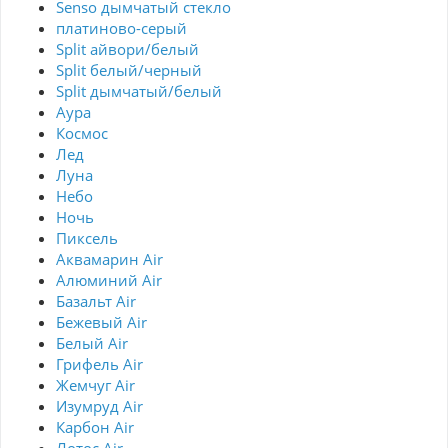
Senso дымчатый стекло
платиново-серый
Split айвори/белый
Split белый/черный
Split дымчатый/белый
Аура
Космос
Лед
Луна
Небо
Ночь
Пиксель
Аквамарин Air
Алюминий Air
Базальт Air
Бежевый Air
Белый Air
Грифель Air
Жемчуг Air
Изумруд Air
Карбон Air