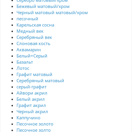
Серебро матовый/хром
Бежевый матовый/хром
Черный матовый матовый/хром
песочный
Карельская сосна
Медный век
Серебряный век
Cлоновая кость
Аквамарин
Белый+Серый
Базальт
Лотос
Графит матовый
Серебряный матовый
серый-графит
Айвори акрил
Белый акрил
Графит акрил
Черный акрил
Каппучино
Песочное золото
Песочное золто