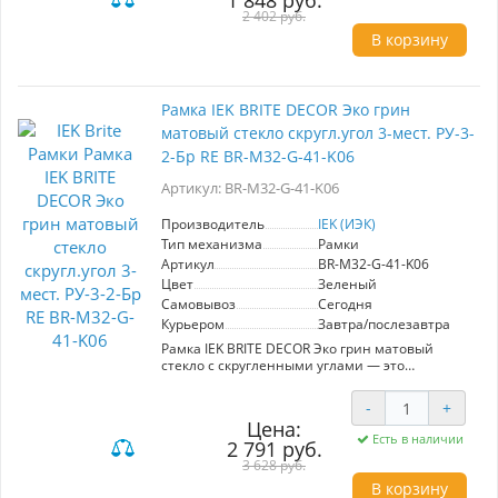
1 848 руб.
IEK выделяется гармоничным дизайном,
2 402 руб.
надежностью и высококачественными
В корзину
материалами премиум-класса. Стекло эко грин
придает изделию элегантный вид и позволяет
легко сочетать его с различными отделками.
Линейка "BRITE" предлагает широкий выбор
Рамка IEK BRITE DECOR Эко грин
цветовых решений и моделей, что делает ее
матовый стекло скругл.угол 3-мест. РУ-3-
универсальным вариантом для любого
проекта. Эта рамка идеально подходит для тех,
2-Бр RE BR-M32-G-41-K06
кто ценит как эстетическую
привлекательность, так и качество при
Артикул: BR-M32-G-41-K06
обустройстве своего пространства.
Производитель
IEK (ИЭК)
Тип механизма
Рамки
Артикул
BR-M32-G-41-K06
Цвет
Зеленый
Самовывоз
Сегодня
Курьером
Завтра/послезавтра
Рамка IEK BRITE DECOR Эко грин матовый
стекло с скругленными углами — это
идеальное решение для создания стильного
интерьера. Артикул BR-M32-G-41-K06
-
+
относится к серии электроустановочных
Цена:
изделий "BRITE", отличающейся гармоничным
Есть в наличии
2 791 руб.
дизайном, надежностью и доступной ценой.
Рамка выполнена из высококачественных
3 628 руб.
материалов премиум-класса, что
В корзину