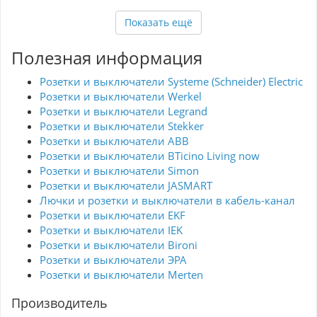
Эко грин цветовое оформление создает
Показать ещё
атмосферу легкости и свежести, прекрасно
гармонируя с различными стилями. Широкий
ассортимент рамок позволяет легко подобрать
Полезная информация
подходящий вариант для любого интерьера.
Эта модель станет не только практичным
дополнением, но и элегантным акцентом в
Розетки и выключатели Systeme (Schneider) Electric
оформлении пространства. Выбирая рамку IEK,
Розетки и выключатели Werkel
вы получаете европейское качество и
современные решения по доступной цене.
Розетки и выключатели Legrand
Розетки и выключатели Stekker
Розетки и выключатели ABB
Розетки и выключатели BTicino Living now
Розетки и выключатели Simon
Розетки и выключатели JASMART
Лючки и розетки и выключатели в кабель-канал
Розетки и выключатели EKF
Розетки и выключатели IEK
Розетки и выключатели Bironi
Розетки и выключатели ЭРА
Розетки и выключатели Merten
Производитель