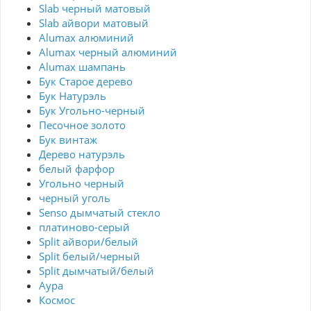
Slab черный матовый
Slab айвори матовый
Alumax алюминий
Alumax черный алюминий
Alumax шампань
Бук Старое дерево
Бук Натурэль
Бук Угольно-черный
Песочное золото
Бук винтаж
Дерево натурэль
белый фарфор
Угольно черный
черный уголь
Senso дымчатый стекло
платиново-серый
Split айвори/белый
Split белый/черный
Split дымчатый/белый
Аура
Космос