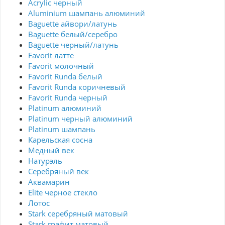
Acrylic черный
Aluminium шампань алюминий
Baguette айвори/латунь
Baguette белый/серебро
Baguette черный/латунь
Favorit латте
Favorit молочный
Favorit Runda белый
Favorit Runda коричневый
Favorit Runda черный
Platinum алюминий
Platinum черный алюминий
Platinum шампань
Карельская сосна
Медный век
Натурэль
Серебряный век
Аквамарин
Elite черное стекло
Лотос
Stark серебряный матовый
Stark графит матовый