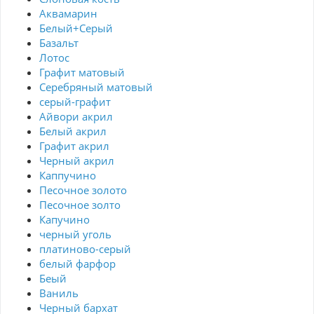
Аквамарин
Белый+Серый
Базальт
Лотос
Графит матовый
Серебряный матовый
серый-графит
Айвори акрил
Белый акрил
Графит акрил
Черный акрил
Каппучино
Песочное золото
Песочное золто
Капучино
черный уголь
платиново-серый
белый фарфор
Беый
Ваниль
Черный бархат