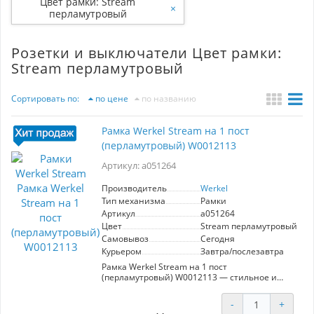
Цвет рамки: Stream
×
перламутровый
Розетки и выключатели Цвет рамки:
Stream перламутровый
Сортировать по:
по цене
по названию
Рамка Werkel Stream на 1 пост
(перламутровый) W0012113
Артикул: a051264
Производитель
Werkel
Тип механизма
Рамки
Артикул
a051264
Цвет
Stream перламутровый
Самовывоз
Сегодня
Курьером
Завтра/послезавтра
Рамка Werkel Stream на 1 пост
(перламутровый) W0012113 — стильное и
функциональное решение для вашего
интерьера. Изготовленная из
-
+
высококачественного пластика, рамка