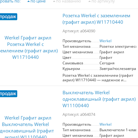
ровать по:
по цене
по названию
по артикулу
Розетка Werkel с заземлением
(графит акрил) W11710440
Артикул: a064090
Производитель
Werkel
Тип механизма
Розетки электрическ
Цвет механизма
Графит акрил
Цвет
Графит
Самовывоз
Сегодня
Курьером
Завтра/послезавтра
Розетка Werkel с заземлением (графит
акрил) W11710440 — надежное и
безопасное решение для
электропитания в помещениях с
Выключатель Werkel
проводкой, обеспечивающее защиту от
поражения электрическим током. С
одноклавишный (графит акрил)
максимальным током 16 А,
W11100440
номинальным напряжением ~250V и
мощностью до 3680 Вт, эта розетка
Артикул: a064074
идеально подходит для подключения
различных электроприборов.
Производитель
Werkel
Изготовленная из высококачественных
Тип механизма
Выключатели 1-кла
материалов, она оснащена латунной
контактной группой, обеспечивающей
Цвет механизма
Графит акрил