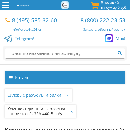
0 позиций
Москва
на сумму
0 руб.
8 (495) 585-32-60
8 (800) 222-23-53
info@electrika24.ru
Заказать обратный звонок
Max!
Telegram!
Каталог
Силовые разъемы и вилки
×
Комплект для плиты розетка
×
и вилка с/з 32А 440 Вт о/у
Белоруссия РА32-005, В32-
003
Комплект для плиты розетка и вилка с/з