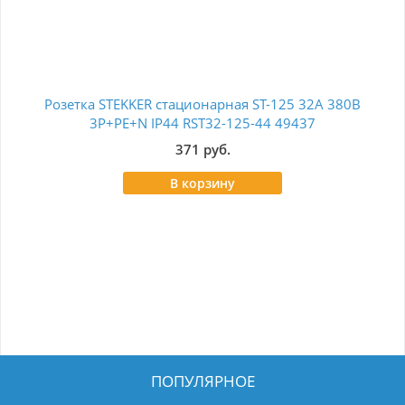
Розетка STEKKER стационарная ST-125 32А 380В
Ро
3P+PE+N IP44 RST32-125-44 49437
371 руб.
В корзину
ПОПУЛЯРНОЕ