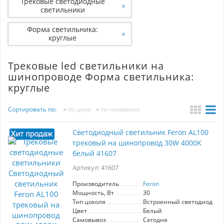
Трековые светодиодные
×
светильники
Форма светильника:
×
круглые
Трековые led светильники на
шинопроводе Форма светильника:
круглые
Сортировать по:
по цене
по названию
Светодиодный светильник Feron AL100
трековый на шинопровод 30W 4000K
белый 41607
Артикул: 41607
Производитель
Feron
Мощность, Вт
30
Тип цоколя
Встроенный светодиод (LE
Цвет
Белый
Самовывоз
Сегодня