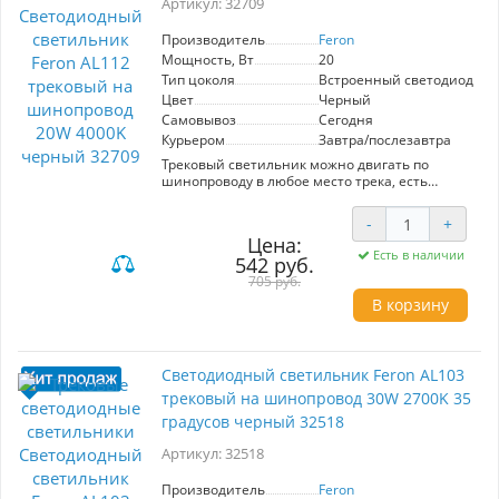
Артикул: 32709
эффективность и долговечность. Размеры
80x80x105 мм делают AL159 компактным и
Производитель
Feron
универсальным выбором для разнообразных
Мощность, Вт
20
интерьеров. Придать особую атмосферу
вашему помещению с помощью этой модели –
Тип цоколя
Встроенный светодиод (LE
проще простого.
Цвет
Черный
Самовывоз
Сегодня
Курьером
Завтра/послезавтра
Трековый светильник можно двигать по
шинопроводу в любое место трека, есть
дополнительные регулировки, можно
создавать зоналное освещение. Подходит для
-
+
основного и декоративного освещения.
Цена:
Модель AL112 от производителя Feron с
Есть в наличии
542 руб.
цветом корпуса Черный подходят для
следующего типа трекового освещения
705 руб.
- Однофазные трековые системы в качестве
В корзину
источника света используется Встроенные
диоды LED. Светильник поможет создать
качественное освещение в любом интерьере
Светильник трековый на шинопровод,
Светодиодный светильник Feron AL103
однофазный (ДПО) FERON AL112, 20W, 4000К
трековый на шинопровод 30W 2700K 35
(белый), 170-265V, 1800Lm, цвет черный,
корпус алюминий, рассеиватель
градусов черный 32518
поликарбонат, вращение →350°/↓220°,
85*85*220 мм
Артикул: 32518
Производитель
Feron