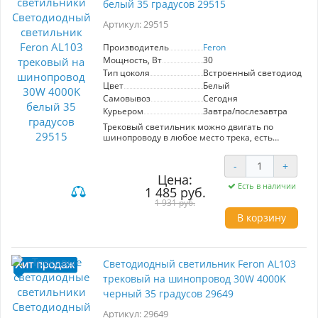
белый 35 градусов 29515
вращение →350°/↓90°, 83*83*125 мм
Артикул: 29515
Производитель
Feron
Мощность, Вт
30
Тип цоколя
Встроенный светодиод (LE
Цвет
Белый
Самовывоз
Сегодня
Курьером
Завтра/послезавтра
Трековый светильник можно двигать по
шинопроводу в любое место трека, есть
дополнительные регулировки, можно
создавать зоналное освещение. Подходит для
-
+
основного и декоративного освещения.
Цена:
Модель AL103 от производителя Feron с
Есть в наличии
1 485 руб.
цветом корпуса Белый подходят для
следующего типа трекового освещения
1 931 руб.
- Однофазные трековые системы в качестве
В корзину
источника света используется Встроенные
диоды LED. Светильник поможет создать
качественное освещение в любом интерьере
Светильник трековый на шинопровод,
Светодиодный светильник Feron AL103
однофазный (ДПО) FERON AL103, 30W, 4000К
(белый), 170-265V, 2700Lm, цвет белый, корпус
трековый на шинопровод 30W 4000K
алюминий, рассеиватель поликарбонат,
черный 35 градусов 29649
вращение →360°/↓90°, 150*90*180 мм
Однофазные трековые системы - популярное
Артикул: 29649