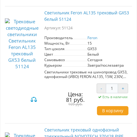
диоды LED. Светильник поможет создать
качественное освещение в любом интерьере
Светильник трековый на шинопровод,
Светильник Feron AL135 трековый GX53
однофазный (ДПО) FERON AL101, 12W, 4000К
белый 51124
(белый), 170-265V, 1080Lm, цвет белый, корпус
алюминий, рассеиватель поликарбонат,
Артикул: 51124
вращение →360°/↓90°, 76*95*145 мм
Производитель
Feron
Мощность, Вт
15
Тип цоколя
GX53
Цвет
Белый
Самовывоз
Сегодня
Курьером
Завтра/послезавтра
Светильники трековые на шинопровод GX53,
однофазный (ИВО) FERON AL135, 15W, 230V,
цвет белый, корпус алюминий, 80*80*66 мм
-
+
Цена:
Есть в наличии
81 руб.
105 руб.
В корзину
Светильник трековый однофазный
трехжильный NOVOTECH 370428 PIPE