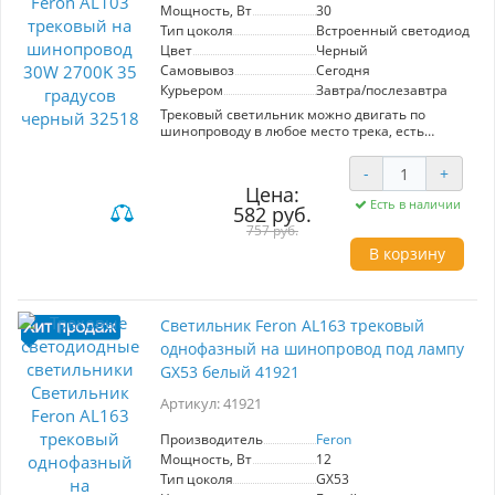
Мощность, Вт
30
Тип цоколя
Встроенный светодиод (LE
Цвет
Черный
Самовывоз
Сегодня
Курьером
Завтра/послезавтра
Трековый светильник можно двигать по
шинопроводу в любое место трека, есть
дополнительные регулировки, можно
создавать зоналное освещение. Подходит для
-
+
основного и декоративного освещения.
Цена:
Модель AL103 от производителя Feron с
Есть в наличии
582 руб.
цветом корпуса Черный подходят для
следующего типа трекового освещения
757 руб.
- Однофазные трековые системы в качестве
В корзину
источника света используется Встроенные
диоды LED. Светильник поможет создать
качественное освещение в любом интерьере
Светильник трековый на шинопровод,
Светильник Feron AL163 трековый
однофазный (ДПО) FERON AL103, 30W, 2700К
(теплый белый), 170-265V, 2700Lm, цвет
однофазный на шинопровод под лампу
черный, корпус алюминий, рассеиватель
GX53 белый 41921
поликарбонат, вращение →360°/↓90°,
150*90*180 мм
Артикул: 41921
Однофазные трековые системы - популярное
решение в области интерьерной подсветки
Производитель
Feron
жилых помещений. Это лучший вариант для
Мощность, Вт
12
создания акцентного освещения, они
подчеркнут детали интерьера или превратят
Тип цоколя
GX53