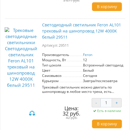
3 671 руб.
освещения в зависимости от перестановок в
- Однофазные трековые системы в качестве
В корзину
интерьере
источника света используется Встроенные
- Простой монтаж и надежная фиксация
диоды LED. Светильник поможет создать
- Соответствие требованиям безопасности
качественное освещение в любом интерьере
ГОСТ Р МЭК 60598-1-2011
Светильник трековый на шинопровод,
Светодиодный светильник Feron AL101
однофазный (ДПО) FERON AL105, 40W, 4000К
(белый), 170-265V, 3600Lm, угол освещения 35°,
трековый на шинопровод 12W 4000K
цвет белый, корпус алюминий, рассеиватель
белый 29511
поликарбонат, вращение →360°/↓270°,
100*148*200 мм
Артикул: 29511
Производитель
Feron
Мощность, Вт
12
Тип цоколя
Встроенный светодиод (LE
Цвет
Белый
Самовывоз
Сегодня
Курьером
Завтра/послезавтра
Трековый светильник можно двигать по
шинопроводу в любое место трека, есть
дополнительные регулировки, можно
создавать зоналное освещение. Подходит для
-
+
основного и декоративного освещения.
Цена:
Модель AL101 от производителя Feron с
Есть в наличии
32 руб.
цветом корпуса Белый подходят для
следующего типа трекового освещения
42 руб.
- Однофазные трековые системы в качестве
В корзину
источника света используется Встроенные