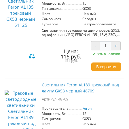
делает его практичным выбором для любого
Мощность, Вт
15
интерьера.
Тип цоколя
GX53
Цвет
Черный
Самовывоз
Сегодня
Курьером
Завтра/послезавтра
Светильники трековые на шинопровод GX53,
однофазный (ИВО) FERON AL135 , 15W, 230V,
цвет черный, корпус алюминий, 80*80*66 мм
-
+
Цена:
Есть в наличии
116 руб.
151 руб.
В корзину
Светильник Feron AL189 трековый под
лампу GX53 черный 48709
Артикул: 48709
Производитель
Feron
Мощность, Вт
12
Тип цоколя
GX53
Цвет
Черный