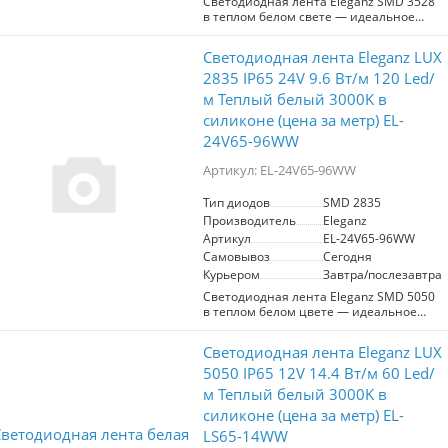
Светодиодная лента Eleganz SMD 3528
элементов, создавая стильный и
в теплом белом свете — идеальное
современный интерьер.
решение для создания уютной
атмосферы в интерьере. С мощностью
Светодиодная лента Eleganz LUX
9,6 Вт/м и 120 диодов на метр, она
обеспечивает яркое и равномерное
2835 IP65 24V 9.6 Вт/м 120 Led/
освещение. Герметичность (IP65)
м Теплый белый 3000K в
делает ленту подходящей для
силиконе (цена за метр) EL-
использования как в помещениях, так
и на улице, например, для освещения
24V65-96WW
террас, балконов или ванных комнат.
Цветовая температура 3000K создает
Артикул: EL-24V65-96WW
теплую, комфортную обстановку, что
идеально подходит для жилых
Тип диодов
SMD 2835
пространств и зон отдыха. Лента
Производитель
Eleganz
работает от 12 В, что обеспечивает
Артикул
EL-24V65-96WW
безопасность и легкость в установке.
Этот продукт станет отличным выбором
Самовывоз
Сегодня
для дизайнеров и любителей
Курьером
Завтра/послезавтра
домашнего декора, стремящихся к
Светодиодная лента Eleganz SMD 5050
созданию стильного и
в теплом белом цвете — идеальное
функционального освещения.
решение для создания уютной
атмосферы. С мощностью 14,4 Вт/м и
Светодиодная лента Eleganz LUX
60 диодов на метр, она обеспечивает
яркое и равномерное освещение.
5050 IP65 12V 14.4 Вт/м 60 Led/
Работает на низком напряжении 12 В,
м Теплый белый 3000K в
что гарантирует безопасность и
силиконе (цена за метр) EL-
энергоэффективность. Герметичный
корпус с защитой IP65 позволяет
LS65-14WW
использовать ленту как внутри