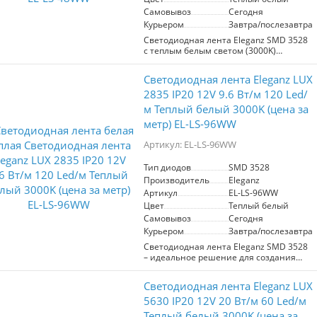
экстерьере.
Самовывоз
Сегодня
Курьером
Завтра/послезавтра
Светодиодная лента Eleganz SMD 3528
с теплым белым светом (3000K)
предназначена для создания уютной
атмосферы в интерьере. Мощность
Светодиодная лента Eleganz LUX
составляет 4,8 Вт/м при рабочем
напряжении 12 В. Лента содержит 60
2835 IP20 12V 9.6 Вт/м 120 Led/
диодов на метр, обеспечивая яркое
м Теплый белый 3000K (цена за
освещение. Степень защиты IP20
метр) EL-LS-96WW
подходит для использования в
помещениях, таких как кухни и рабочие
Артикул: EL-LS-96WW
зоны. Идеальна для подсветки
натяжных потолков и других
декоративных элементов. Цена указана
Тип диодов
SMD 3528
за 1 метр.
Производитель
Eleganz
Артикул
EL-LS-96WW
Цвет
Теплый белый
Самовывоз
Сегодня
Курьером
Завтра/послезавтра
Светодиодная лента Eleganz SMD 3528
– идеальное решение для создания
уютной атмосферы в вашем интерьере.
С мощностью 9,6 Вт/м и 120 диодами
Светодиодная лента Eleganz LUX
на метр, она обеспечивает яркое и
равномерное освещение. Цветовая
5630 IP20 12V 20 Вт/м 60 Led/м
температура 3000K создает теплый
Теплый белый 3000K (цена за