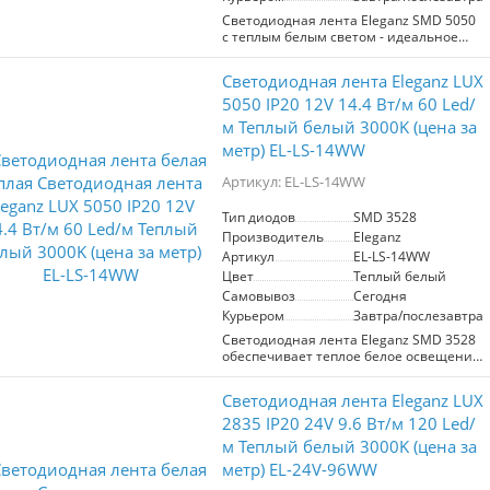
обстановке.
Светодиодная лента Eleganz SMD 5050
с теплым белым светом - идеальное
Удобно использовать для подсветки
решение для создания уютной
карнизов, мебели и декоративных
атмосферы в вашем интерьере. С 300
Светодиодная лента Eleganz LUX
элементов. Устойчивость к перегреву и
LED на длину 5 метров, мощностью 14,4
долговечность делают ее надежным
Вт/м и напряжением 24 В, она
5050 IP20 12V 14.4 Вт/м 60 Led/
выбором для любого интерьера.
обеспечивает яркое и равномерное
м Теплый белый 3000K (цена за
Выбирайте Eleganz для создания
освещение. Благодаря степени защиты
уникального освещения в вашем доме.
метр) EL-LS-14WW
IP20, лента отлично подходит для
использования в помещениях, таких
Артикул: EL-LS-14WW
как гостиные, спальни и кухни, где
важно создать акцентное или
основное освещение. Цветовая
Тип диодов
SMD 3528
температура 3000K создает комфортное
Производитель
Eleganz
и теплое свечение, идеально
Артикул
EL-LS-14WW
подходящее для вечерних
Цвет
Теплый белый
мероприятий и расслабляющего
Самовывоз
Сегодня
отдыха. Eleganz - ваш надежный выбор
для стильного и функционального
Курьером
Завтра/послезавтра
освещения.
Светодиодная лента Eleganz SMD 3528
обеспечивает теплое белое освещение
с цветовой температурой 3000K. С
мощностью 4,8 Вт/м и 60 диодами на
Светодиодная лента Eleganz LUX
метр, она идеально подходит для
создания уютной атмосферы. Лента
2835 IP20 24V 9.6 Вт/м 120 Led/
работает от 12 В и имеет степень
м Теплый белый 3000K (цена за
защиты IP65, что делает её устойчивой
метр) EL-24V-96WW
к влаге и пыли. Подходит для
использования как внутри, так и