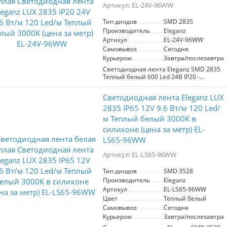
Артикул: EL-24V-96WW
снаружи помещений. Цена указана за 1
метр.
Тип диодов
SMD 2835
Производитель
Eleganz
Артикул
EL-24V-96WW
Самовывоз
Сегодня
Курьером
Завтра/послезавтра
Светодиодная лента Eleganz SMD 2835
Теплый белый 600 Led 24В IP20 -
идеальное решение для создания
уютной атмосферы в вашем доме или
Светодиодная лента Eleganz LUX
офисе. С мощностью 9,6 Вт/м и 120
диодов на метр, она обеспечивает
2835 IP65 12V 9.6 Вт/м 120 Led/
яркое и равномерное освещение с
м Теплый белый 3000K в
цветовой температурой 3000K, что
силиконе (цена за метр) EL-
делает её подходящей для основного
освещения и акцентного света.
LS65-96WW
Лента обладает низким
Артикул: EL-LS65-96WW
энергопотреблением и
долговечностью, что позволяет
Тип диодов
SMD 3528
значительно сократить расходы на
Производитель
Eleganz
электроэнергию. Защита IP20 делает её
Артикул
EL-LS65-96WW
идеальной для использования в
помещениях, таких как гостиные,
Цвет
Теплый белый
спальни и офисы. Eleganz SMD 2835
Самовывоз
Сегодня
прекрасно подходит для подсветки
Курьером
Завтра/послезавтра
мебели, картин и архитектурных