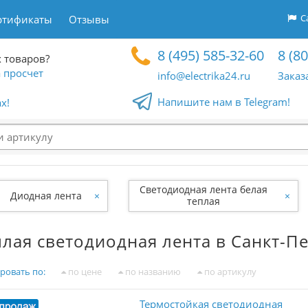
Са
ртификаты
Отзывы
8 (495) 585-32-60
8 (8
 товаров?
 просчет
info@electrika24.ru
Заказ
Напишите нам в Telegram!
x!
Светодиодная лента белая
Диодная лента
×
×
теплая
плая светодиодная лента в Санкт-П
ровать по:
по цене
по названию
по артикулу
Термостойкая светодиодная