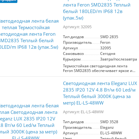
лента Feron SMD2835 Теплый
белый 180LED/m IP68 12в
(упак.5м)
Артикул: 32095
Тип диодов
SMD 2835
Производитель
Feron
Артикул
32095
Самовывоз
Сегодня
Курьером
Завтра/послезавтра
Термостойкая светодиодная лента
Feron SMD2835 обеспечивает яркое и
теплое белое освещение (3000K) с
высокой плотностью 180 диодов на
Светодиодная лента Eleganz LUX
метр. Работает на напряжении 12V,
мощность составляет 14,4 Вт/м. Имеет
2835 IP20 12V 4.8 Вт/м 60 Led/м
степень защиты IP68, что делает её
Теплый белый 3000K (цена за
идеальной для использования в
метр) EL-LS-48WW
условиях высокой влажности и на
улице. В комплект входят 2 заглушки, 2
Артикул: EL-LS-48WW
заглушки с проводом и 10 креплений.
Лента легко резается через каждые 16
мм, что позволяет адаптировать её под
Тип диодов
SMD 3528
различные размеры. Длина упаковки - 5
Производитель
Eleganz
метров. Подходит для создания
Артикул
EL-LS-48WW
эффектного освещения в интерьере и
Цвет
Теплый белый