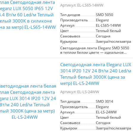
помещений, так и на улице. Цветовая
Артикул: EL-LS65-14WW
температура 3000K создает теплый
свет, подходящий для жилых
Тип диодов
SMD 5050
пространств. Цена указана за 1 метр.
Производитель
Eleganz
Артикул
EL-LS65-14WW
Цвет
Теплый белый
Самовывоз
Сегодня
Курьером
Завтра/послезавтра
Светодиодная лента Eleganz SMD 5050
в теплом белом цвете — идеальное
решение для создания уютной
атмосферы. С мощностью 14,4 Вт/м и
Светодиодная лента Eleganz LUX
60 диодов на метр, она обеспечивает
яркое и равномерное освещение.
3014 IP20 12V 24 Вт/м 240 Led/м
Работает на низком напряжении 12 В,
Теплый белый 3000K (цена за
что гарантирует безопасность и
метр) EL-LS-24WW
энергоэффективность. Герметичный
корпус с защитой IP65 позволяет
Артикул: EL-LS-24WW
использовать ленту как внутри
помещений, так и на улице. Цветовая
температура 3000K создает теплый
Тип диодов
SMD 3014
свет, подходящий для жилых
Производитель
Eleganz
пространств. Цена указана за 1 метр.
Артикул
EL-LS-24WW
Цвет
Теплый белый
Самовывоз
Сегодня
Курьером
Завтра/послезавтра