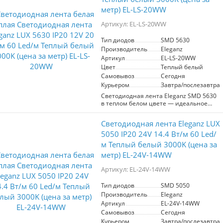
свет, который прекрасно подходит для
метр) EL-LS-20WW
натяжных потолков, кухонных зон и
рабочих пространств.
Артикул: EL-LS-20WW
Лента имеет степень защиты IP20, что
делает её подходящей для
Тип диодов
SMD 5630
использования в помещениях. Она
Производитель
Eleganz
легко монтируется и идеально
Артикул
EL-LS-20WW
подходит для подсветки,
Цвет
Теплый белый
акцентирования деталей интерьера и
Самовывоз
Сегодня
создания романтической атмосферы.
Eleganz SMD 3528 – отличный выбор
Курьером
Завтра/послезавтра
для тех, кто ценит качество и стиль в
Светодиодная лента Eleganz SMD 5630
освещении.
в теплом белом цвете — идеальное
решение для создания уютной
атмосферы в вашем интерьере. С
Светодиодная лента Eleganz LUX
мощностью 20 Вт/м и 60 диодов на
метр, она обеспечивает яркое, но
5050 IP20 24V 14.4 Вт/м 60 Led/
мягкое освещение, подходящее для
м Теплый белый 3000K (цена за
натяжных потолков, кухонных зон и
метр) EL-24V-14WW
рабочих пространств.
Артикул: EL-24V-14WW
С напряжением 12 В и степенью
защиты IP20, эта лента прекрасно
подходит для использования в
Тип диодов
SMD 5050
помещениях, добавляя стиль и
Производитель
Eleganz
функциональность. Цветовая
Артикул
EL-24V-14WW
температура 3000K создает теплый
Самовывоз
Сегодня
свет, который способствует
Курьером
Завтра/послезавтра
расслаблению и комфортной