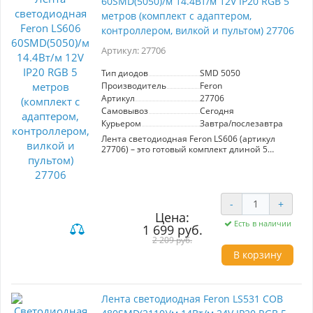
60SMD(5050)/м 14.4Вт/м 12V IP20 RGB 5
метров (комплект с адаптером,
контроллером, вилкой и пультом) 27706
Артикул: 27706
Тип диодов
SMD 5050
Производитель
Feron
Артикул
27706
Самовывоз
Сегодня
Курьером
Завтра/послезавтра
Лента светодиодная Feron LS606 (артикул
27706) – это готовый комплект длиной 5
метров с 60 диодами SMD 5050, мощностью
14,4 Вт/м и напряжением 12 В. Идеально
подходит для создания атмосферного
освещения в интерьере, она станет отличным
решением для домашнего декора,
-
+
оформления мероприятий или витрин.
Цена:
Есть в наличии
1 699 руб.
Преимущества данной модели включают
2 209 руб.
двойной медный слой, который обеспечивает
эффективный теплоотвод и продлевает срок
В корзину
службы. Лента устойчива к сгибам, что
упрощает установку и позволяет избежать
ошибок при монтаже. Равномерное
нанесение клейкого слоя обеспечивает
Лента светодиодная Feron LS531 COB
надежное крепление, а отсутствие резкого