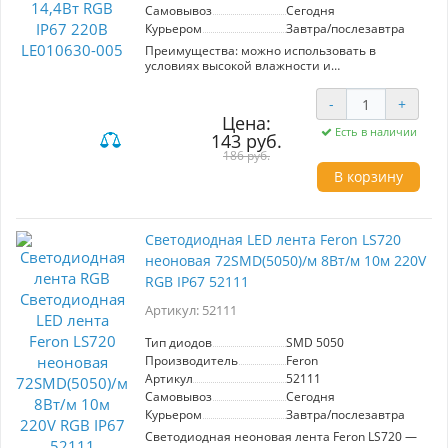
Самовывоз
Сегодня
Курьером
Завтра/послезавтра
Преимущества: можно использовать в
условиях высокой влажности и
загрязнённости питается от сети 230В
через сетевой шнур LEEK (продается
-
+
отдельно) не нагревается даже
Цена:
при длительном
Есть в наличии
143 руб.
использовании можно
резать на сегменты по 1 м в специально
186 руб.
указанных местах
В корзину
выдерживает перепады температур от -35 до
+50°C
Область применения: Предназначена для
внутреннего и наружного освещения, а также
Светодиодная LED лента Feron LS720
для декоративной подсветки помещений и
неоновая 72SMD(5050)/м 8Вт/м 10м 220V
зданий.
Конструкция: " Лента светодиодная 220В IP67,
RGB IP67 52111
50 м на катушке. Гибкая светодиодная
печатная плата. Токоограничительные
Артикул: 52111
резисторы. Со всех сторон залита прозрачным
силиконом
Тип диодов
SMD 5050
"
Производитель
Feron
Артикул
52111
Технические характеристики.
Номинальное напряжение, (В): 230
Самовывоз
Сегодня
Рабочее напряжение, (В): 230
Курьером
Завтра/послезавтра
Потребляемая мощность, (Вт): 14,4
Светодиодная неоновая лента Feron LS720 —
Цветовая температура, (К): RGB