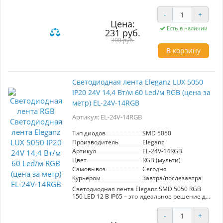
идеально подходит для создания
атмосферного освещения в интерьере. С 60
-
+
диодами на метр, эта лента обеспечивает
Цена:
яркое и равномерное свечение, что делает её
Есть в наличии
231 руб.
отличным выбором для подсветки натяжных
потолков и декоративных элементов.
300 руб.
В корзину
Благодаря мультицветному режиму RGB вы
сможете легко менять настроение
пространства, создавая различные цветовые
комбинации для вечеринок, романтических
Светодиодная лента Eleganz LUX 5050
вечеров или спокойного отдыха. С рабочим
IP20 24V 14,4 Вт/м 60 Led/м RGB (цена за
напряжением 12 В и степенью защиты IP20,
данная лента подходит для использования в
метр) EL-24V-14RGB
помещениях, обеспечивая долговечность и
надежность. Выбирайте Eleganz для стильного
Артикул: EL-24V-14RGB
и функционального освещения вашего дома.
Тип диодов
SMD 5050
Производитель
Eleganz
Артикул
EL-24V-14RGB
Цвет
RGB (мульти)
Самовывоз
Сегодня
Курьером
Завтра/послезавтра
Светодиодная лента Eleganz SMD 5050 RGB
150 LED 12 В IP65 – это идеальное решение для
создания атмосферного освещения в любых
условиях. Обладая мощностью 7,2 Вт/м и 30
-
+
диодами на метр, она обеспечивает яркий и