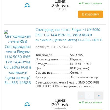
Цена:
насыщенный свет. Герметичный корпус с
Есть в наличии
256 руб.
классом защиты IP65 позволяет использовать
ленту как внутри помещений, так и на улице,
333 руб.
не опасаясь воздействия влаги и пыли.
В корзину
Эта лента станет отличным выбором для
оформления интерьеров, создания
праздничной атмосферы, подсветки мебели
Светодиодная лента Eleganz LUX 5050
или освещения садовых дорожек. Благодаря
IP65 12V 14,4 Вт/м 60 Led/м RGB в
многокрасочной RGB-функции, вы сможете
легко менять цвет освещения в зависимости
силиконе (цена за метр) EL-LS65-14RGB
от настроения или события, что делает её
универсальным элементом для декора.
Артикул: EL-LS65-14RGB
Тип диодов
SMD 5050
Производитель
Eleganz
Артикул
EL-LS65-14RGB
Цвет
RGB (мульти)
Самовывоз
Сегодня
Курьером
Завтра/послезавтра
Светодиодная лента Eleganz SMD 5050 RGB
300 LED 12 В IP65 – это универсальное
решение для создания атмосферного
освещения. Обладая мощностью 14,4 Вт/м и
-
+
60 диодами на метр, она обеспечивает яркий
Цена:
и насыщенный свет. Герметичный корпус с
Есть в наличии
297 руб.
защитой IP65 делает ленту идеальной для
использования как в помещении, так и на
386 руб.