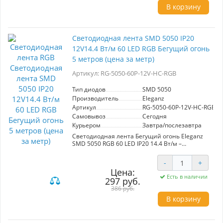
улице. Работает от 12 В, что обеспечивает
В корзину
безопасное и надежное подключение.
Идеальна для декорирования интерьеров,
создания праздничной атмосферы и
освещения садов или террас. Цена указана за
Светодиодная лента SMD 5050 IP20
1 метр.
12V14.4 Вт/м 60 LED RGB Бегущий огонь
5 метров (цена за метр)
Артикул: RG-5050-60P-12V-HC-RGB
Тип диодов
SMD 5050
Производитель
Eleganz
Артикул
RG-5050-60P-12V-HC-RGB
Самовывоз
Сегодня
Курьером
Завтра/послезавтра
Светодиодная лента Бегущий огонь Eleganz
SMD 5050 RGB 60 LED IP20 14.4 Вт/м –
идеальное решение для создания эффектного
освещения в любых интерьерах. Благодаря
-
+
двойному медному слою, лента обеспечивает
Цена:
отличный теплоотвод, что увеличивает её
Есть в наличии
297 руб.
долговечность. Простота монтажа позволяет
избежать ошибок, даже если вы не являетесь
386 руб.
профессионалом.
В корзину
Устойчивость к сгибам делает установку
легкой и быстрой, а качественное нанесение