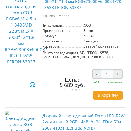
5000*12*1.8 мм RGB+2300К+6500K IP20
LS538 FERON 53337
Артикул: 53337
Тип диодов
COB
Производитель
Feron
Артикул
53337
Самовывоз
Сегодня
Курьером
Завтра/послезавтра
Лента светодиодная 24V FERON LS538,
840*COB, 22W/m, IP20, RGB+2300К+6500K
(холодный белый, RGB), Кратность резки мм
41.6мм, 5000*12*1.8мм
-
+
Цена:
Есть в наличии
5 689 руб.
7 396 руб.
В корзину
Дюралайт светодиодный Feron LED-R2W
2-х жильный RGB 144Вт/м 24LED/м 50м
230V 41031 (цена за метр)