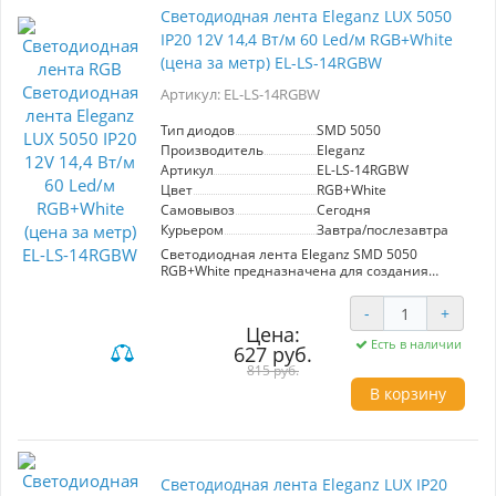
клейкого слоя гарантирует надежное
Светодиодная лента Eleganz LUX 5050
крепление. С мощностью 14,4 Вт/м и 60
IP20 12V 14,4 Вт/м 60 Led/м RGB+White
диодами на метр, она подходит как для
основного, так и акцентного освещения,
(цена за метр) EL-LS-14RGBW
создавая атмосферу уюта и стиля.
Артикул: EL-LS-14RGBW
Эта лента отлично подойдет для оформления
жилых и коммерческих пространств, подсветки
Тип диодов
SMD 5050
мебели, стен и архитектурных элементов. С
Производитель
Eleganz
мультицветным RGB освещением вы сможете
Артикул
EL-LS-14RGBW
легко менять настроение в помещении в
зависимости от времени суток или вашего
Цвет
RGB+White
настроения.
Самовывоз
Сегодня
Курьером
Завтра/послезавтра
Светодиодная лента Eleganz SMD 5050
RGB+White предназначена для создания
эффектной и настраиваемой подсветки.
Оснащена 300 LED-диодами (60 на метр) с
-
+
мощностью 14,4 Вт/м и рабочим напряжением
Цена:
12 В. Обладает IP20, подходит для внутреннего
Есть в наличии
627 руб.
использования. Поддерживает
мультицветный RGB и белый свет, идеально
815 руб.
подходит для декора интерьеров, освещения
В корзину
витрин и создания атмосферной подсветки.
Цена указана за 1 метр.
Светодиодная лента Eleganz LUX IP20