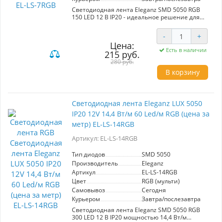
Светодиодная лента Eleganz SMD 5050 RGB
150 LED 12 В IP20 - идеальное решение для
создания атмосферы в вашем интерьере. С
мощностью 7,2 Вт/м и 30 диодами на метр,
-
+
она обеспечивает яркое и равномерное
Цена:
освещение. Подходит для натяжных потолков
Есть в наличии
215 руб.
и подсветки, добавляя стиль и
индивидуальность в любое пространство.
280 руб.
Мультицветная RGB подсветка позволяет
В корзину
легко менять настроение комнаты, что
особенно полезно для вечеринок,
романтических ужинов или создания уютной
атмосферы. Лента работает на напряжении 12
Светодиодная лента Eleganz LUX 5050
В и имеет степень защиты IP20, что делает её
IP20 12V 14,4 Вт/м 60 Led/м RGB (цена за
безопасной для использования в помещениях.
Простой монтаж и высокая степень яркости
метр) EL-LS-14RGB
делают её отличным выбором для вашего
дома или офиса.
Артикул: EL-LS-14RGB
Тип диодов
SMD 5050
Производитель
Eleganz
Артикул
EL-LS-14RGB
Цвет
RGB (мульти)
Самовывоз
Сегодня
Курьером
Завтра/послезавтра
Светодиодная лента Eleganz SMD 5050 RGB
300 LED 12 В IP20 мощностью 14,4 Вт/м