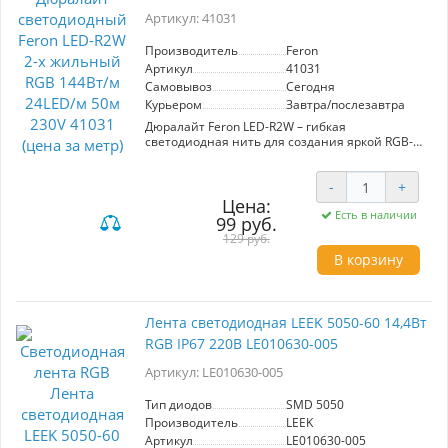
Артикул: 41031
Производитель
Feron
Артикул
41031
Самовывоз
Сегодня
Курьером
Завтра/послезавтра
Дюралайт Feron LED-R2W – гибкая
светодиодная нить для создания яркой RGB-
иллюминации. Длина 50 м, плотность 24 LED/
м, мощность 1,44 Вт/м. Защита IP65
-
+
обеспечивает устойчивость к влаге и пыли. В
комплекте заглушки и коннекторы для
Цена:
Есть в наличии
удобной установки. Подходит для
99 руб.
декорирования интерьеров, мероприятий и
129 руб.
наружных пространств. Напряжение 230 В.
В корзину
Лента светодиодная LEEK 5050-60 14,4Вт
RGB IP67 220В LE010630-005
Артикул: LE010630-005
Тип диодов
SMD 5050
Производитель
LEEK
Артикул
LE010630-005