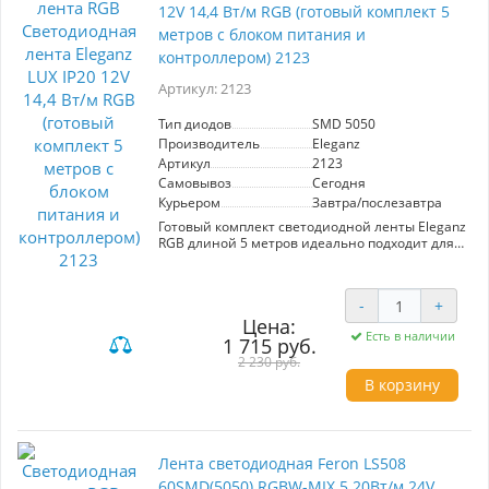
12V 14,4 Вт/м RGB (готовый комплект 5
метров с блоком питания и
контроллером) 2123
Артикул: 2123
Тип диодов
SMD 5050
Производитель
Eleganz
Артикул
2123
Самовывоз
Сегодня
Курьером
Завтра/послезавтра
Готовый комплект светодиодной ленты Eleganz
RGB длиной 5 метров идеально подходит для
создания яркой и атмосферной подсветки.
Лента оснащена 300 диодами SMD 5050 с
мощностью 14,4 Вт/м и работает при
-
+
напряжении 12 В. В комплект входит
Цена:
надежный блок питания на 100 Вт и удобный
Есть в наличии
контроллер с пультом для легкого управления
1 715 руб.
цветом и яркостью. Степень защиты IP20
2 230 руб.
делает ленту подходящей для использования
В корзину
в помещениях. Преобразите ваше
пространство с помощью многоцветного
освещения от Eleganz.
Лента светодиодная Feron LS508
60SMD(5050) RGBW-MIX 5 20Вт/м 24V