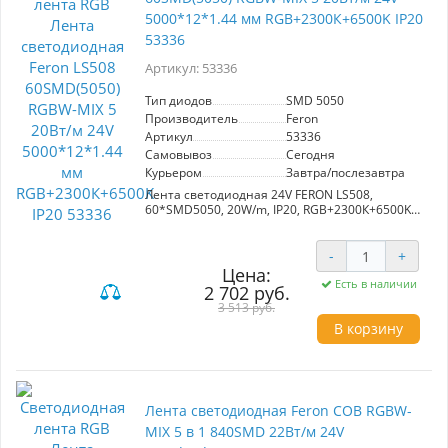
5000*12*1.44 мм RGB+2300К+6500K IP20
53336
Артикул: 53336
Тип диодов
SMD 5050
Производитель
Feron
Артикул
53336
Самовывоз
Сегодня
Курьером
Завтра/послезавтра
Лента светодиодная 24V FERON LS508,
60*SMD5050, 20W/m, IP20, RGB+2300К+6500K
(холодный белый, теплый белый RGB),
Кратность резки мм 50мм, 5000*12*1.44мм
-
+
Цена:
Есть в наличии
2 702 руб.
3 513 руб.
В корзину
Лента светодиодная Feron COB RGBW-
MIX 5 в 1 840SMD 22Вт/м 24V