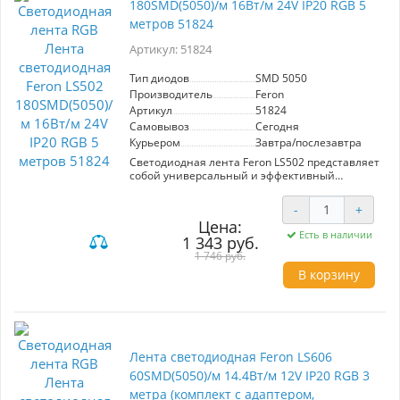
180SMD(5050)/м 16Вт/м 24V IP20 RGB 5
коннектор «мама» не входит. Кратность резки
– 50 мм.
метров 51824
Артикул: 51824
Тип диодов
SMD 5050
Производитель
Feron
Артикул
51824
Самовывоз
Сегодня
Курьером
Завтра/послезавтра
Светодиодная лента Feron LS502 представляет
собой универсальный и эффективный
источник освещения, который идеально
подходит для создания атмосферного
-
+
освещения в помещениях. С длиной 5 метров
Цена:
и мощностью 16 Вт/м, эта лента обеспечивает
Есть в наличии
1 343 руб.
яркое и насыщенное свечение благодаря
использованию 180 светодиодов SMD5050 на
1 746 руб.
метр. RGB-цветовая палитра позволяет легко
В корзину
изменять оттенки и создавать различные
световые эффекты, что делает ее отличным
выбором для декорирования интерьеров,
витрин и мероприятий. Лента работает от
источника питания 24V и имеет степень
защиты IP20, что означает, что она не
Лента светодиодная Feron LS606
предназначена для использования в
60SMD(5050)/м 14.4Вт/м 12V IP20 RGB 3
помещениях с высокой влажностью.
Кратность резки составляет 33 мм, что дает
метра (комплект с адаптером,