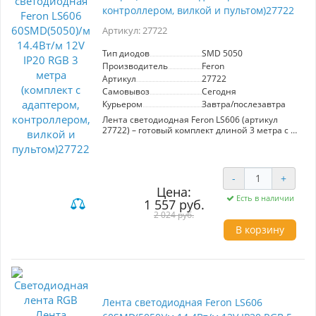
возможность легко подгонять длину ленты под
контроллером, вилкой и пультом)27722
конкретные нужды. Компактные размеры
5000*10*1.5 мм делают ее удобной для
Артикул: 27722
установки в различных местах. Используйте
светодиодную ленту Feron LS502 для создания
Тип диодов
SMD 5050
уникального и стильного освещения в вашем
пространстве.
Производитель
Feron
Артикул
27722
Самовывоз
Сегодня
Курьером
Завтра/послезавтра
Лента светодиодная Feron LS606 (артикул
27722) – готовый комплект длиной 3 метра с 60
SMD5050 диодами, мощностью 14,4 Вт/м и
напряжением 12V. Обладает защитой IP20,
идеально подходит для внутреннего
освещения. В комплекте драйвер 60W,
-
+
контроллер, выключатель и коннектор «мама».
Цена:
Уникальные преимущества включают
Есть в наличии
1 557 руб.
двойной медный слой для оптимального
2 024 руб.
теплоотведения, простоту монтажа и
устойчивость к сгибам. Качественное
В корзину
нанесение клейкого слоя обеспечивает
надежную фиксацию. Лента поддерживает
RGB цветовое изменение, что позволяет
создавать разнообразные световые эффекты.
Лента светодиодная Feron LS606