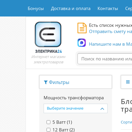
Бонусы
Доставка и оплата
Контакты
Се
Есть список нужных
Отправить смету на
Напишите нам в Ma
Интернет магазин
электротоваров
Фильтры
Мощность трансформатора
Бл
тр
Выберите значение
5 Ватт (
1
)
Сорти
12 Ватт (
2
)