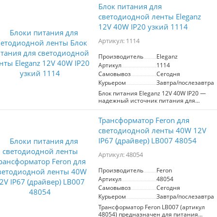
Блок питания для
светодиодной ленты Eleganz
12V 40W IP20 узкий 1114
Артикул: 1114
Производитель
Eleganz
Артикул
1114
Самовывоз
Сегодня
Курьером
Завтра/послезавтра
Блок питания Eleganz 12V 40W IP20 —
надежный источник питания для
светодиодных лент и светильников.
Преобразует 220В переменный ток в
Трансформатор Feron для
12В постоянный, обеспечивая
стабильную работу устройств.
светодиодной ленты 40W 12V
Рекомендуется учитывать запас
IP67 (драйвер) LB007 48054
мощности +20% для увеличения срока
службы. Компактный и безопасный,
Артикул: 48054
подходит для использования в
помещениях (IP20). Производитель:
Производитель
Feron
Eleganz.
Артикул
48054
Самовывоз
Сегодня
Курьером
Завтра/послезавтра
Трансформатор Feron LB007 (артикул
48054) предназначен для питания