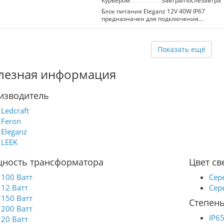
Курьером
Завтра/послезавтра
Блок питания Eleganz 12V 40W IP67
предназначен для подключения
светодиодных лент и светильников.
Преобразует 220В переменный ток в
12В постоянный, обеспечивая
надежное питание. Герметичный
Показать ещё
алюминиевый корпус с защитой IP67
позволяет использовать устройство на
лезная информация
улице, защищая от влаги и пыли.
Рекомендуется учитывать запас
мощности +20% для повышения
изводитель
долговечности и стабильности работы.
Ledcraft
Feron
Eleganz
LEEK
ность трансформатора
Цвет св
100 Ватт
Сер
12 Ватт
Сер
150 Ватт
Степень
200 Ватт
IP6
20 Ватт