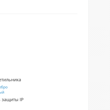
етильника
ебро
ый
 защиты IP
5