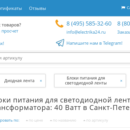
Са
ртификаты
Отзывы
8 (495) 585-32-60
8 (8
 товаров?
 просчет
info@electrika24.ru
Заказ
Напишите нам в Telegram!
x!
Блоки питания для
Диодная лента
×
×
светодиодной ленты
оки питания для светодиодной ле
ансформатора: 40 Ватт в Санкт-Пет
ровать по:
по цене
по названию
по артикулу