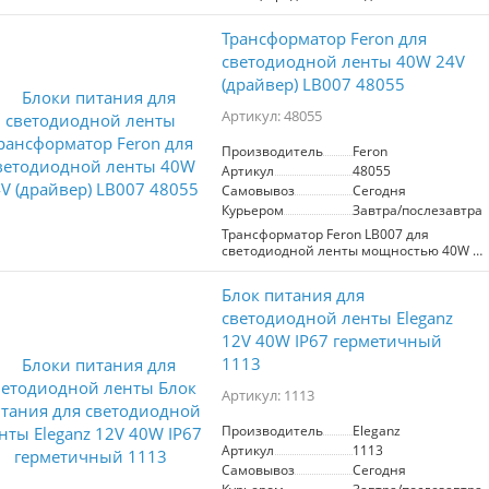
светодиодных лент. Обеспечивает
выходное напряжение 12 В и мощность
Трансформатор Feron для
до 40 Вт. Имеет степень защиты IP67,
что гарантирует защиту от влаги и
светодиодной ленты 40W 24V
пыли, что делает его идеальным для
(драйвер) LB007 48055
использования как в помещениях, так
и на улице. Надежный и эффективный
Артикул: 48055
драйвер для стабильной работы
светодиодных систем.
Производитель
Feron
Артикул
48055
Самовывоз
Сегодня
Курьером
Завтра/послезавтра
Трансформатор Feron LB007 для
светодиодной ленты мощностью 40W и
напряжением 24V. Обладает степенью
защиты IP67, что обеспечивает
Блок питания для
надежную работу в условиях
повышенной влажности. Идеален для
светодиодной ленты Eleganz
использования в наружных и
12V 40W IP67 герметичный
внутренних освещениях.
1113
Артикул: 1113
Производитель
Eleganz
Артикул
1113
Самовывоз
Сегодня