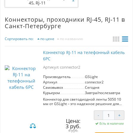
×
45, RJ-11
Коннекторы, проходники RJ-45, RJ-11 в
Санкт-Петербурге
Сортировать по:
по цене
по названию
Коннектор RJ-11 на телефонный кабель
6PC
Артикул: connector2
Производитель
GSLight
Артикул
connector2
Самовывоз
Сегодня
Курьером
Завтра/послезавтра
Коннектор для светодиодной ленты 5050 10
мм от GSLight – это надежное решение для
соединения и удлинения светодиодных лент
шириной 10 мм. Его простота в использовании
-
+
позволяет быстро и без лишних усилий
Цена:
соединять сегменты ленты, что особенно
Есть в наличии
3 руб.
удобно при установке освещения в
труднодоступных местах.
4 руб.