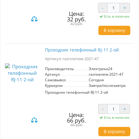
надежное и простое соединение
светодиодных лент. Идеален для создания
-
+
гибких и эстетичных осветительных решений,
Цена:
данный коннектор гарантирует стабильность
Есть в наличии
32 руб.
и долговечность соединений. Легкая
установка без необходимости в пайке делает
42 руб.
его удобным выбором для домашних и
В корзину
профессиональных проектов.
Проходник телефонный RJ-11 2-ой
Артикул: raznoenew-2021-47
Производитель
Электрика24
Артикул
raznoenew-2021-47
Самовывоз
Сегодня
Курьером
Завтра/послезавтра
Проходник телефонный RJ-11 2-ой
-
+
Цена:
Есть в наличии
66 руб.
86 руб.
В корзину