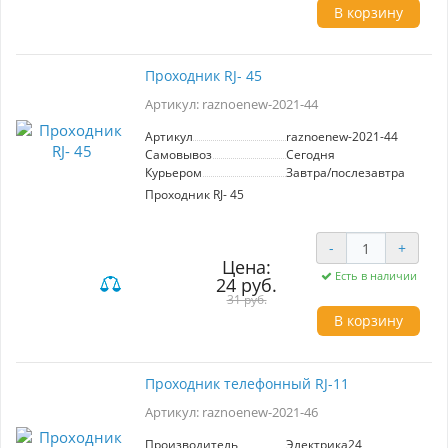
В корзину
Этот коннектор идеально подходит для
создания индивидуальных световых решений
в интерьере, а также для ремонта или
модификации существующих систем. Он
Проходник RJ- 45
обеспечивает стабильный контакт и
долговечность соединений, что делает его
Артикул: raznoenew-2021-44
отличным выбором для как для домашних, так
и для профессиональных проектов освещения.
Артикул
raznoenew-2021-44
Самовывоз
Сегодня
Курьером
Завтра/послезавтра
Проходник RJ- 45
-
+
Цена:
Есть в наличии
24 руб.
31 руб.
В корзину
Проходник телефонный RJ-11
Артикул: raznoenew-2021-46
Производитель
Электрика24