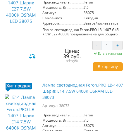
Производитель
Feron
Мощность, Вт
7.5
Артикул
38075
Самовывоз
Сегодня
Курьером
Завтра/послезавтра
Лампа светодиодная Feron.PRO LB-1407 G45
7.5W E27 4000K предназначена для общего
освещения. Обеспечивает яркость 650 Лм и
угол рассеивания 220°. Матовый белый
-
+
рассеиватель обеспечивает мягкое и
Цена:
равномерное освещение. Энергоэффективная
Есть в наличии
39 руб.
мощность 7.5 Вт при напряжении 220V.
Идеальна для использования в жилых и
51 руб.
офисных помещениях.
В корзину
Лампа светодиодная Feron.PRO LB-1407
Шарик E14 7.5W 6400K OSRAM LED
38073
Артикул: 38073
Производитель
Feron
Мощность, Вт
7.5
Артикул
38073
Самовывоз
Сегодня