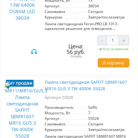
Мощность, Вт
13
Артикул
38034
Самовывоз
Сегодня
Курьером
Завтра/послезавтра
Лампа светодиодная Feron.PRO LB-1013 -
идеальное решение для освещения.
Мощность 13W обеспечивает яркость 1170Lm
с углом рассеивания 220°, создавая
-
+
комфортное дневное освещение при
Цена:
цветовой температуре 6400K. Матовый белый
Есть в наличии
56 руб.
рассеиватель гарантирует равномерное
распределение света. Лампа имеет
73 руб.
стандартный цоколь E27 и подходит для
В корзину
напряжения 220V. Компактные размеры
125x60мм делают ее универсальной для
различных интерьеров. Энергоэффективность
и долговечность - дополнительные
Лампа светодиодная SAFFIT SBMR1607
преимущества этой модели.
MR16 GU5.3 7W 4000K 55028
Артикул: 55028
Производитель
Saffit
Мощность, Вт
7
Артикул
55028
Самовывоз
Сегодня
Курьером
Завтра/послезавтра
Лампа светодиодная SAFFIT SBMR1607 MR16