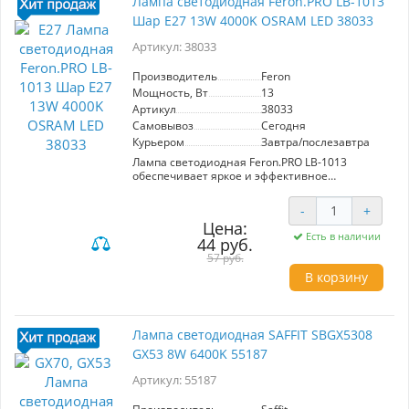
Лампа светодиодная Feron.PRO LB-1013
Шар E27 13W 4000K OSRAM LED 38033
Артикул: 38033
Производитель
Feron
Мощность, Вт
13
Артикул
38033
Самовывоз
Сегодня
Курьером
Завтра/послезавтра
Лампа светодиодная Feron.PRO LB-1013
обеспечивает яркое и эффективное
освещение с мощностью 13 Вт и световым
потоком 1130 Лм. Имеет белый цвет свечения
-
+
(4000K) и матовый рассеиватель, что
Цена:
гарантирует равномерное распределение
Есть в наличии
44 руб.
света под углом 220°. Подходит для
стандартных патронов E27, работает от сети
57 руб.
220V. Компактные размеры (125x60 мм) делают
В корзину
её универсальным решением для различных
интерьеров. Долговечность и низкое
энергопотребление — дополнительные
преимущества для пользователей.
Лампа светодиодная SAFFIT SBGX5308
GX53 8W 6400K 55187
Артикул: 55187