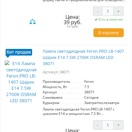
помещений с холодным светом (6400K).
Мощность 7.5W обеспечивает яркость 670Lm с
-
+
углом рассеивания 200°, что идеально
Цена:
подходит для общего освещения и создания
Есть в наличии
39 руб.
атмосферы. Цоколь E14 и матовый белый
рассеиватель гарантируют мягкое,
51 руб.
равномерное освещение без бликов.
В корзину
Компактные размеры 100*37 мм позволяют
использовать лампу в различных
светильниках. Подходит для использования в
домашних условиях и офисах.
Лампа светодиодная Feron.PRO LB-1407
Шарик E14 7.5W 2700K OSRAM LED
38071
Артикул: 38071
Производитель
Feron
Мощность, Вт
7.5
Артикул
38071
Самовывоз
Сегодня
Курьером
Завтра/послезавтра
Лампа светодиодная Feron.PRO LB-1407 с
цоколем E14 и мощностью 7.5 Вт
обеспечивает теплый свет (2700K) и яркость
630 Лм. Форма G45 (шарик) и матовый
-
+
рассеиватель обеспечивают равномерное
Цена:
распределение света с углом рассеивания