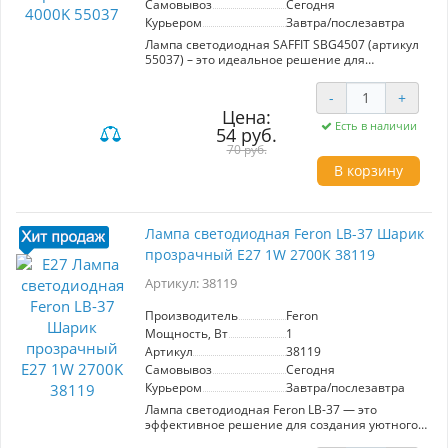
Самовывоз
Сегодня
Курьером
Завтра/послезавтра
Лампа светодиодная SAFFIT SBG4507 (артикул
55037) – это идеальное решение для
освещения вашего пространства. С
мощностью 7 Вт и цветовой температурой
-
+
4000K, она обеспечивает яркий и комфортный
Цена:
белый свет, создавая приятную атмосферу в
Есть в наличии
54 руб.
помещениях. Угол рассеивания 220°
позволяет эффективно осветить большие
70 руб.
площади, что делает лампу отличным
В корзину
выбором для гостиных, офисов и кухонь.
Матовый белый рассеиватель обеспечивает
равномерное распределение света без
Лампа светодиодная Feron LB-37 Шарик
ослепления, а компактный шариковый дизайн
прозрачный E27 1W 2700K 38119
впишется в любой интерьер. Благодаря
высокому световому потоку в 560 Лм, лампа
Артикул: 38119
подходит для использования в ситуациях,
требующих яркого освещения, например, при
чтении, работе или проведении времени с
Производитель
Feron
семьей. Энергоэффективность и
Мощность, Вт
1
долговечность светодиодов гарантируют
Артикул
38119
снижение затрат на электроэнергию и долгий
Самовывоз
Сегодня
срок службы.
Курьером
Завтра/послезавтра
Лампа светодиодная Feron LB-37 — это
эффективное решение для создания уютного
теплого света с цветовой температурой 2700K.