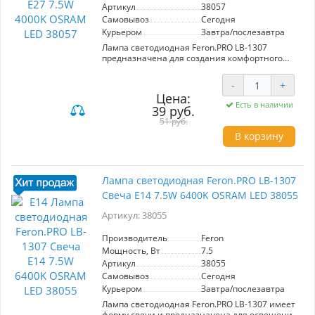
отдыху. Экономия энергии и долговечность
Артикул
38057
LED-технологии делают её выгодным
Самовывоз
Сегодня
вложением.
Курьером
Завтра/послезавтра
Лампа светодиодная Feron.PRO LB-1307
предназначена для создания комфортного
освещения в помещениях. Формат свечи C37 с
матовым рассеивателем обеспечивает
-
+
равномерное распределение света, угол
Цена:
рассеивания 200° и яркость 650 Лм при
Есть в наличии
39 руб.
мощности 7.5 Вт. Цветовая температура 4000K
создает нейтральный белый свет, идеально
51 руб.
подходящий для офисов и жилых пространств.
В корзину
Цоколь E27 и напряжение 220V делают
установку простой и удобной.
Энергоэффективное решение для вашего
освещения.
Лампа светодиодная Feron.PRO LB-1307
Свеча E14 7.5W 6400K OSRAM LED 38055
Артикул: 38055
Производитель
Feron
Мощность, Вт
7.5
Артикул
38055
Самовывоз
Сегодня
Курьером
Завтра/послезавтра
Лампа светодиодная Feron.PRO LB-1307 имеет
форму свечи и предназначена для освещения