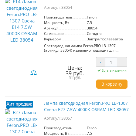
Артикул: 38054
Производитель
Feron
Мощность, Вт
7.5
Артикул
38054
Самовывоз
Сегодня
Курьером
Завтра/послезавтра
Светодиодная лампа Feron.PRO LB-1307
(артикул 38054) идеально подходит для
создания комфортного освещения в жилых и
коммерческих помещениях. С мощностью
-
+
7.5W и цветовой температурой 4000K, она
Цена:
излучает нейтральный белый свет,
Есть в наличии
39 руб.
способствующий повышению продуктивности
и уюту.
51 руб.
В корзину
С матовым рассеивателем и углом
рассеивания 200° лампа обеспечивает
равномерное освещение, минимизируя тени.
Размеры 100*37мм и цоколь E14 делают её
Лампа светодиодная Feron.PRO LB-1307
универсальной для установки в различные
Свеча E27 7.5W 4000K OSRAM LED 38057
светильники, включая бра и люстры.
Артикул: 38057
Эта лампа станет отличным выбором для
освещения офисов, кухонь и гостиных,
создавая атмосферу, способствующую
Производитель
Feron
активной деятельности и комфортному
Мощность, Вт
7.5