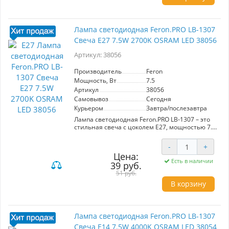
ресторана.
Благодаря углу рассеивания 220° и матовому
рассеивателю, свет равномерно
Лампа светодиодная Feron.PRO LB-1307
распределяется по помещению, что делает
Свеча E27 7.5W 2700K OSRAM LED 38056
лампу отличным выбором для освещения
больших пространств. Цоколь E27 позволяет
Артикул: 38056
легко заменить старые лампы на эту
энергоэффективную альтернативу. Лампа
Feron.PRO LB-1013 - это надежный выбор для
Производитель
Feron
ежедневного использования, который
Мощность, Вт
7.5
поможет вам сократить расходы на
Артикул
38056
электроэнергию и улучшить качество
Самовывоз
Сегодня
освещения в любых условиях.
Курьером
Завтра/послезавтра
Лампа светодиодная Feron.PRO LB-1307 – это
стильная свеча с цоколем E27, мощностью 7.5
Вт и теплым светом (2700K). С яркостью 630 Лм
и углом рассеивания 200° она идеально
-
+
подходит для создания уютной атмосферы.
Цена:
Матовый рассеиватель обеспечивает мягкий
Есть в наличии
39 руб.
свет без бликов. Размеры 100*37 мм
позволяют использовать лампу в различных
51 руб.
светильниках. Надежный производитель Feron
В корзину
гарантирует долгий срок службы и
экономичность.
Лампа светодиодная Feron.PRO LB-1307
Свеча E14 7.5W 4000K OSRAM LED 38054