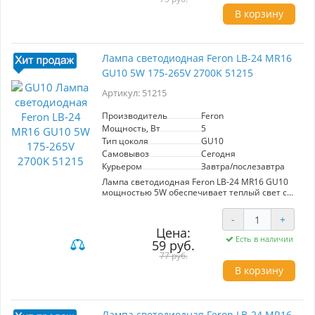
осветительных приборах. Энергоэффективная
В корзину
и долговечная, эта лампа станет отличным
выбором для вашего дома или офиса.
Лампа светодиодная Feron LB-24 MR16
GU10 5W 175-265V 2700K 51215
Артикул: 51215
Производитель
Feron
Мощность, Вт
5
Тип цоколя
GU10
Самовывоз
Сегодня
Курьером
Завтра/послезавтра
Лампа светодиодная Feron LB-24 MR16 GU10
мощностью 5W обеспечивает теплый свет с
цветовой температурой 2700K. Напряжение
175-265V, световой поток 410Lm и угол
-
+
рассеивания 120° обеспечивают равномерное
Цена:
освещение. Матовый белый рассеиватель
Есть в наличии
59 руб.
минимизирует блики и создает комфортную
атмосферу. Компактные размеры 55x50 мм и
77 руб.
цоколь GU10 делают установку простой и
В корзину
быстрой. Идеальный выбор для создания
уютного освещения в домашних условиях.
Лампа светодиодная Feron LB-24 MR16