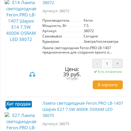
комфортной обстановки в спальне, гостиной
38072
или на кухне, а также для акцентного
освещения в общественных местах.
Артикул: 38072
Производитель
Feron
Мощность, Вт
7.5
Артикул
38072
Самовывоз
Сегодня
Курьером
Завтра/послезавтра
Лампа светодиодная Feron.PRO LB-1407
предназначена для создания яркого и
комфортного освещения. Основные
характеристики: мощность 7.5 Вт, цветовая
-
+
температура 4000K (белый свет), световой
Цена:
поток 650 Лм, матовый рассеиватель, угол
Есть в наличии
39 руб.
рассеивания 220°. Размеры: 81*45 мм, цоколь
E14, напряжение 220V. Преимущества:
51 руб.
энергоэффективность, длительный срок
В корзину
службы, мягкое освещение, легкость
установки. Подходит для дома и офиса.
Лампа светодиодная Feron.PRO LB-1407
Шарик E27 7.5W 4000K OSRAM LED
38075
Артикул: 38075