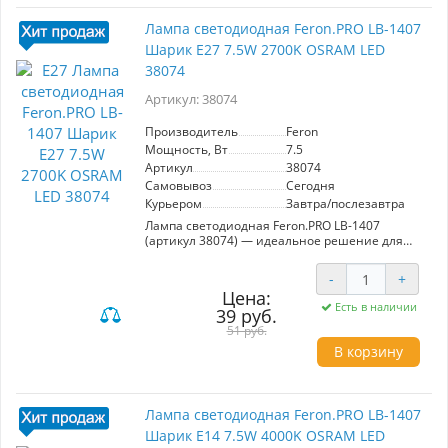
Лампа светодиодная Feron.PRO LB-1407
Шарик E27 7.5W 2700K OSRAM LED
38074
Артикул: 38074
Производитель
Feron
Мощность, Вт
7.5
Артикул
38074
Самовывоз
Сегодня
Курьером
Завтра/послезавтра
Лампа светодиодная Feron.PRO LB-1407
(артикул 38074) — идеальное решение для
создания уютной атмосферы в вашем доме
или офисе. Обладая мощностью 7.5W и
-
+
теплым светом (2700K), она обеспечивает
Цена:
яркость 630Lm и широкий угол рассеивания
Есть в наличии
39 руб.
220°, что делает её подходящей для
освещения жилых помещений, кафе или
51 руб.
ресторанов. Матовый белый рассеиватель
В корзину
способствует мягкому и равномерному
распределению света, снижая риск слепления.
Лампа с цоколем E27 проста в установке и
долговечна, что делает её надежным выбором
Лампа светодиодная Feron.PRO LB-1407
для повседневного использования.
Шарик E14 7.5W 4000K OSRAM LED
Используйте эту лампу для создания