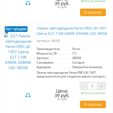
Есть в наличии
39 руб.
220°. Компактные размеры 81x45 мм идеально
подходят для различных светильников.
51 руб.
Энергоэффективное решение для создания
В корзину
комфортной атмосферы в помещении.
Лампа светодиодная Feron.PRO LB-1307
Свеча E27 7.5W 6400K OSRAM LED 38058
Артикул: 38058
Производитель
Feron
Мощность, Вт
7.5
Артикул
38058
Самовывоз
Сегодня
Курьером
Завтра/послезавтра
Лампа светодиодная Feron.PRO LB-1307
предназначена для создания яркого холодного
освещения. Мощность 7.5W и цветовая
температура 6400K обеспечивают высокую
-
+
яркость в 670Lm. Форма свечи C37 с матовым
Цена:
рассеивателем гарантирует равномерное
Есть в наличии
39 руб.
распределение света под углом 200°. Подходит
для цоколя E27 и напряжения 220V, идеальна
51 руб.
для освещения жилых и офисных помещений.
В корзину