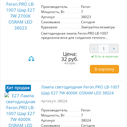
Производитель
Feron
Мощность, Вт
7
Артикул
38023
Самовывоз
Сегодня
Курьером
Завтра/послезавтра
Светодиодная лампа Feron.PRO LB-1007
предназначена для создания теплого
освещения с цветовой температурой 2700K.
Мощность 7W и яркость 560Lm обеспечивают
-
+
эффективное и экономичное использование.
Цена:
Угол рассеивания 220° и матовый
Есть в наличии
32 руб.
рассеиватель гарантируют равномерное
распределение света. Цоколь E27 подходит
42 руб.
для стандартных патронов. Идеально
В корзину
подходит для домашнего и офисного
освещения. Размеры: 100x55мм.
Лампа светодиодная Feron.PRO LB-1007
Шар E27 7W 4000K OSRAM LED 38024
Артикул: 38024
Производитель
Feron
Мощность, Вт
7
Артикул
38024
Самовывоз
Сегодня