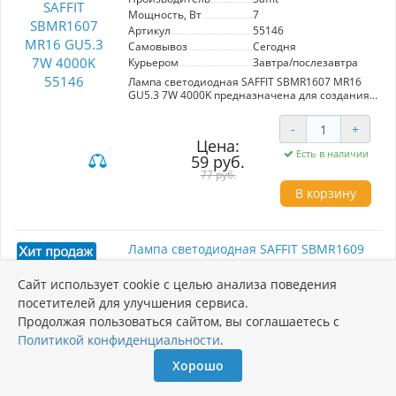
Мощность, Вт
7
Артикул
55146
Самовывоз
Сегодня
Курьером
Завтра/послезавтра
Лампа светодиодная SAFFIT SBMR1607 MR16
GU5.3 7W 4000K предназначена для создания
качественного освещения в домашних
условиях. Мощность 7 Вт обеспечивает
-
+
яркость 560 Лм при цветовой температуре
Цена:
4000K, создавая комфортный белый свет.
Есть в наличии
59 руб.
Матовый рассеиватель гарантирует
равномерное распределение света и
77 руб.
минимизирует блики. Угол рассеивания 120°
В корзину
позволяет освещать большие площади.
Легкий вес и стильная упаковка делают
установку удобной. Гарантия 1 год
подтверждает надежность продукта.
Лампа светодиодная SAFFIT SBMR1609
Совместима с цоколем GU10.
MR16 GU10 9W 4000K 55149
Сайт использует cookie с целью анализа поведения
Артикул: 55149
посетителей для улучшения сервиса.
Продолжая пользоваться сайтом, вы соглашаетесь с
Производитель
Saffit
Мощность, Вт
9
Политикой конфиденциальности
.
Артикул
55149
Хорошо
Самовывоз
Сегодня
Курьером
Завтра/послезавтра