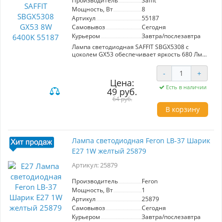
Производитель
Saffit
Мощность, Вт
8
Артикул
55187
Самовывоз
Сегодня
Курьером
Завтра/послезавтра
Лампа светодиодная SAFFIT SBGX5308 с
цоколем GX53 обеспечивает яркость 680 Лм
при потребляемой мощности 8 Вт. Холодный
свет с цветовой температурой 6400K идеально
-
+
подходит для освещения рабочих зон и
Цена:
помещений, требующих четкости и ясности.
Есть в наличии
49 руб.
Матовый рассеиватель обеспечивает
равномерное распределение света с углом
64 руб.
рассеивания 120°. Компактные размеры 26x74
В корзину
мм позволяют легко интегрировать лампу в
различные светильники. Энергоэффективное
решение для современных интерьеров от
надежного производителя Saffit.
Лампа светодиодная Feron LB-37 Шарик
E27 1W желтый 25879
Артикул: 25879
Производитель
Feron
Мощность, Вт
1
Артикул
25879
Самовывоз
Сегодня
Курьером
Завтра/послезавтра