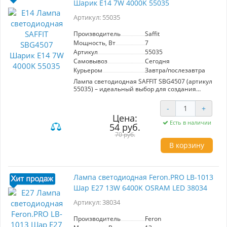
Шарик E14 7W 4000K 55035
Артикул: 55035
Производитель
Saffit
Мощность, Вт
7
Артикул
55035
Самовывоз
Сегодня
Курьером
Завтра/послезавтра
Лампа светодиодная SAFFIT SBG4507 (артикул
55035) – идеальный выбор для создания
комфортного освещения. С мощностью 7W и
цветовой температурой 4000K она излучает
-
+
яркий белый свет с потоком 560Lm. Матовый
Цена:
рассеиватель обеспечивает равномерное
Есть в наличии
54 руб.
распределение света под углом 220°.
Компактная форма G45 и цоколь E14
70 руб.
позволяют легко интегрировать лампу в
В корзину
различные светильники.
Энергоэффективность и долговечность
делают эту лампу отличным решением для
дома и офиса.
Лампа светодиодная Feron.PRO LB-1013
Шар E27 13W 6400K OSRAM LED 38034
Артикул: 38034
Производитель
Feron