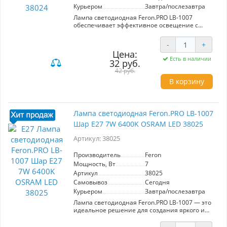
Курьером
Завтра/послезавтра
Лампа светодиодная Feron.PRO LB-1007
обеспечивает эффективное освещение с
яркостью 575 Лм при мощности всего 7 Вт.
Цветовая температура 4000K создает
-
+
комфортный белый свет, идеальный для
Цена:
офисов и жилых помещений. Угол
Есть в наличии
32 руб.
рассеивания 220° и матовый белый
рассеиватель обеспечивают равномерное
42 руб.
распределение света. Формат A55 и цоколь
В корзину
E27 делают установку простой и удобной.
Надежный производитель Feron гарантирует
долговечность и экономичность.
Лампа светодиодная Feron.PRO LB-1007
Шар E27 7W 6400K OSRAM LED 38025
Артикул: 38025
Производитель
Feron
Мощность, Вт
7
Артикул
38025
Самовывоз
Сегодня
Курьером
Завтра/послезавтра
Лампа светодиодная Feron.PRO LB-1007 — это
идеальное решение для создания яркого и
комфортного освещения. Мощность 7W при
напряжении 220V обеспечивает высокую