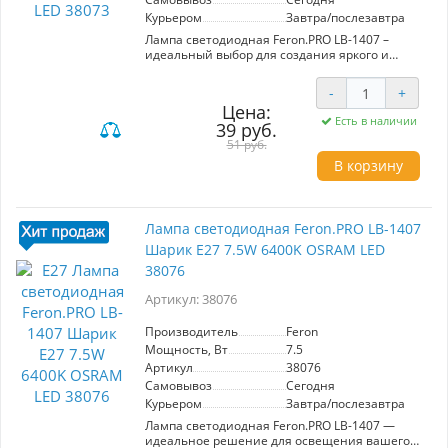
Курьером
Завтра/послезавтра
Лампа светодиодная Feron.PRO LB-1407 –
идеальный выбор для создания яркого и
комфортного освещения. С мощностью 7.5W и
световым потоком 670Lm, она обеспечивает
-
+
мощное холодное световое излучение с
Цена:
цветовой температурой 6400K, что
Есть в наличии
39 руб.
способствует повышению работоспособности
и концентрации. Угол рассеивания 220°
51 руб.
позволяет равномерно освещать
В корзину
пространство, что делает лампу отличным
решением для офисов, учебных заведений и
рабочих зон. Матовый белый рассеиватель
предотвращает слепящие блики, создавая
Лампа светодиодная Feron.PRO LB-1407
приятную атмосферу. Компактные размеры
Шарик E27 7.5W 6400K OSRAM LED
(81*45мм) и стандартный цоколь E14
обеспечивают простоту установки в любой
38076
светильник. Выберите Feron.PRO LB-1407 для
надежного и эффективного освещения в
Артикул: 38076
повседневной жизни.
Производитель
Feron
Мощность, Вт
7.5
Артикул
38076
Самовывоз
Сегодня
Курьером
Завтра/послезавтра
Лампа светодиодная Feron.PRO LB-1407 —
идеальное решение для освещения вашего