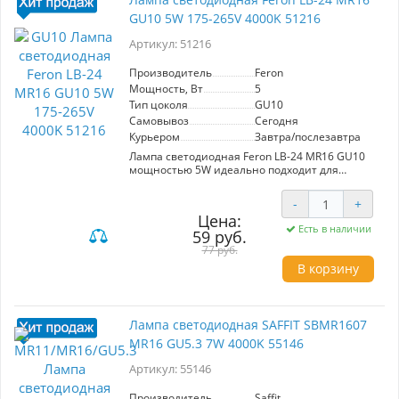
GU10 5W 175-265V 4000K 51216
Артикул: 51216
Производитель
Feron
Мощность, Вт
5
Тип цоколя
GU10
Самовывоз
Сегодня
Курьером
Завтра/послезавтра
Лампа светодиодная Feron LB-24 MR16 GU10
мощностью 5W идеально подходит для
освещения помещений. Работает при
напряжении 175-265V, обеспечивает яркость
-
+
420Lm с цветовой температурой 4000K (белый
Цена:
свет). Угол рассеивания 120° и матовый белый
Есть в наличии
59 руб.
рассеиватель обеспечивают равномерное
освещение. Компактные размеры 55x50 мм
77 руб.
позволяют легко интегрировать лампу в
В корзину
различные светильники. Энергоэффективное
решение для вашего дома или офиса.
Лампа светодиодная SAFFIT SBMR1607
MR16 GU5.3 7W 4000K 55146
Артикул: 55146
Производитель
Saffit