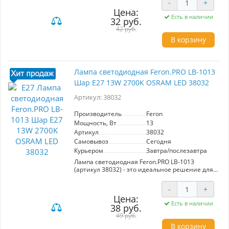
-
+
яркость в 590Lm с цветовой температурой
Цена:
6400K, создавая холодный дневной свет. Угол
Есть в наличии
32 руб.
рассеивания 220° и матовый белый
рассеиватель гарантируют равномерное
42 руб.
освещение. Компактные размеры (100*55мм)
В корзину
и стандартный цоколь E27 позволяют легко
интегрировать лампу в существующие
осветительные решения.
Энергоэффективность и долговечность
Лампа светодиодная Feron.PRO LB-1013
делают её отличным выбором для дома и
Шар E27 13W 2700K OSRAM LED 38032
офиса.
Артикул: 38032
Производитель
Feron
Мощность, Вт
13
Артикул
38032
Самовывоз
Сегодня
Курьером
Завтра/послезавтра
Лампа светодиодная Feron.PRO LB-1013
(артикул 38032) - это идеальное решение для
создания теплой и уютной атмосферы в
вашем доме или офисе. С мощностью 13W и
-
+
световым потоком 1090Lm, она обеспечивает
Цена:
яркое освещение, которое приятно для глаз.
Есть в наличии
38 руб.
Цветовая температура 2700K создает
комфортный теплый свет, идеально
49 руб.
подходящий для гостиной, спальни или
В корзину