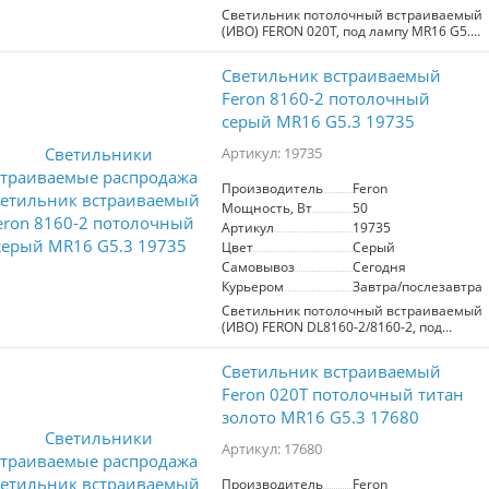
Светильник потолочный встраиваемый
(ИВО) FERON 020T, под лампу MR16 G5.3,
серый-хром, круг, 80*80*25 мм,
монтажн.отв. 65мм, неповоротный
Светильник встраиваемый
Feron 8160-2 потолочный
серый MR16 G5.3 19735
Артикул: 19735
Производитель
Feron
Мощность, Вт
50
Артикул
19735
Цвет
Серый
Самовывоз
Сегодня
Курьером
Завтра/послезавтра
Светильник потолочный встраиваемый
(ИВО) FERON DL8160-2/8160-2, под
лампу MR16 G5.3, серый хром, круг,
95*95*23 мм, монтажн.отв. 60
Светильник встраиваемый
монтажный диаметр 60мм, корпус
стекло, неповоротный
Feron 020T потолочный титан
золото MR16 G5.3 17680
Артикул: 17680
Производитель
Feron