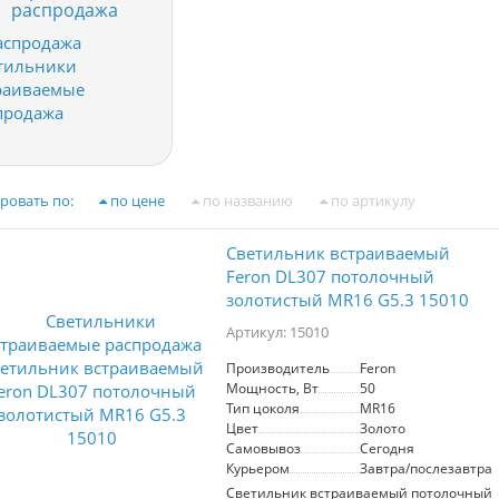
распродажа
ровать по:
по цене
по названию
по артикулу
Светильник встраиваемый
Feron DL307 потолочный
золотистый MR16 G5.3 15010
Артикул: 15010
Производитель
Feron
Мощность, Вт
50
Тип цоколя
MR16
Цвет
Золото
Самовывоз
Сегодня
Курьером
Завтра/послезавтра
Светильник встраиваемый потолочный